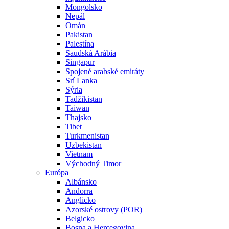
Mongolsko
Nepál
Omán
Pakistan
Palestína
Saudská Arábia
Singapur
Spojené arabské emiráty
Srí Lanka
Sýria
Tadžikistan
Taiwan
Thajsko
Tibet
Turkmenistan
Uzbekistan
Vietnam
Východný Timor
Európa
Albánsko
Andorra
Anglicko
Azorské ostrovy (POR)
Belgicko
Bosna a Hercegovina