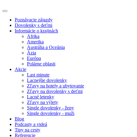
Poznávacie zájazdy
Dovolenky s deťmi
Informácie o krajinách
Afrika
Amerika
Austrália a Oceánia
Ázia
Európa
Polárne oblasti
Akcie
Last minute
Lacnejšie dovolenky
Zľavy na hotely a ubytovanie
Zľavy na dovolenky s deťmi
Lacné letenky
Zľavy na výlety
Single dovolenky - ženy
Single dovolenky - muži
Blog
Podcasty a videá
Tipy na cesty
Referencie