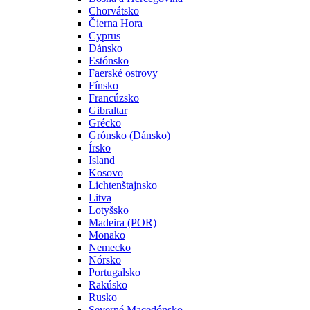
Chorvátsko
Čierna Hora
Cyprus
Dánsko
Estónsko
Faerské ostrovy
Fínsko
Francúzsko
Gibraltar
Grécko
Grónsko (Dánsko)
Írsko
Island
Kosovo
Lichtenštajnsko
Litva
Lotyšsko
Madeira (POR)
Monako
Nemecko
Nórsko
Portugalsko
Rakúsko
Rusko
Severné Macedónsko