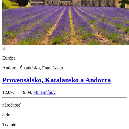
K
Európa
Andorra, Španielsko, Francúzsko
Provensálsko, Katalánsko a Andorra
12.09. → 19.09.
+8
termínov
náročnosť
8 dní
Trvanie