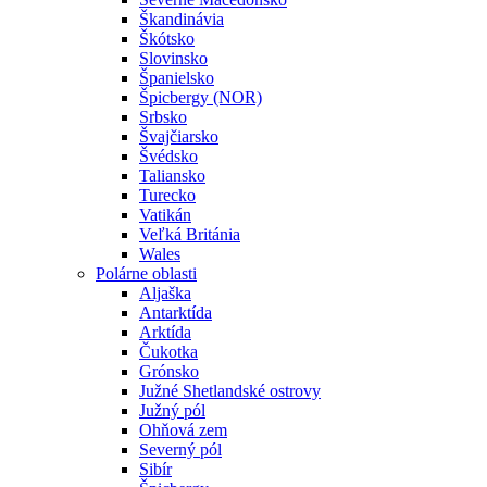
Škandinávia
Škótsko
Slovinsko
Španielsko
Špicbergy (NOR)
Srbsko
Švajčiarsko
Švédsko
Taliansko
Turecko
Vatikán
Veľká Británia
Wales
Polárne oblasti
Aljaška
Antarktída
Arktída
Čukotka
Grónsko
Južné Shetlandské ostrovy
Južný pól
Ohňová zem
Severný pól
Sibír