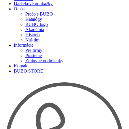
Darčekové poukážky
O nás
Prečo s BUBO
Katalógy
BUBO logo
Akadémia
História
Náš tím
Informácie
Pre firmy
Poistenie
Zmluvné podmienky
Kontakt
BUBO STORE