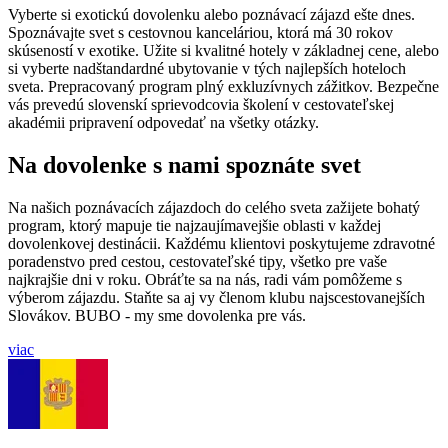
Vyberte si exotickú dovolenku alebo poznávací zájazd ešte dnes.
Spoznávajte svet s cestovnou kanceláriou, ktorá má 30 rokov
skúseností v exotike. Užite si kvalitné hotely v základnej cene, alebo
si vyberte nadštandardné ubytovanie v tých najlepších hoteloch
sveta. Prepracovaný program plný exkluzívnych zážitkov. Bezpečne
vás prevedú slovenskí sprievodcovia školení v cestovateľskej
akadémii pripravení odpovedať na všetky otázky.
Na dovolenke s nami spoznáte svet
Na našich poznávacích zájazdoch do celého sveta zažijete bohatý
program, ktorý mapuje tie najzaujímavejšie oblasti v každej
dovolenkovej destinácii. Každému klientovi poskytujeme zdravotné
poradenstvo pred cestou, cestovateľské tipy, všetko pre vaše
najkrajšie dni v roku. Obráťte sa na nás, radi vám pomôžeme s
výberom zájazdu. Staňte sa aj vy členom klubu najscestovanejších
Slovákov. BUBO - my sme dovolenka pre vás.
viac