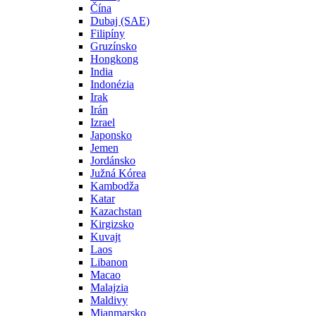
Čína
Dubaj (SAE)
Filipíny
Gruzínsko
Hongkong
India
Indonézia
Irak
Irán
Izrael
Japonsko
Jemen
Jordánsko
Južná Kórea
Kambodža
Katar
Kazachstan
Kirgizsko
Kuvajt
Laos
Libanon
Macao
Malajzia
Maldivy
Mjanmarsko