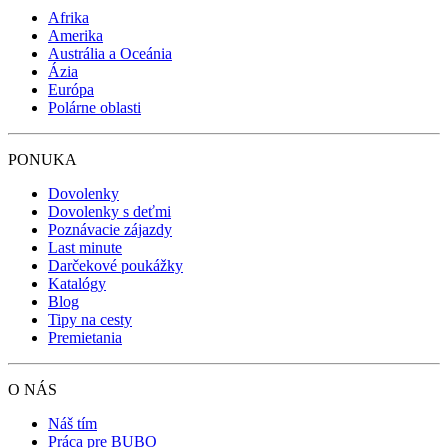
Afrika
Amerika
Austrália a Oceánia
Ázia
Európa
Polárne oblasti
PONUKA
Dovolenky
Dovolenky s deťmi
Poznávacie zájazdy
Last minute
Darčekové poukážky
Katalógy
Blog
Tipy na cesty
Premietania
O NÁS
Náš tím
Práca pre BUBO