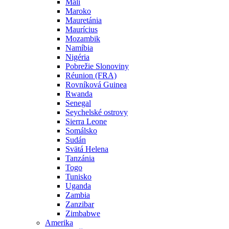
Mali
Maroko
Mauretánia
Maurícius
Mozambik
Namíbia
Nigéria
Pobrežie Slonoviny
Réunion (FRA)
Rovníková Guinea
Rwanda
Senegal
Seychelské ostrovy
Sierra Leone
Somálsko
Sudán
Svätá Helena
Tanzánia
Togo
Tunisko
Uganda
Zambia
Zanzibar
Zimbabwe
Amerika