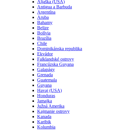
Aljaška (USA)
Antigua a Barbuda
Argentína
Aruba
Bahamy
Belize
Bolívia
Brazília
Chile
Dominikánska republika
Ekvádor
Falklandské ostrovy
Francúzska Guyana
Galapágy
Grenada
Guatemala
Guyana
Havaj (USA)
Honduras
Jamajka
Južná Amerika
Kajmanie ostrovy
Kanada
Karibik
Kolumbia