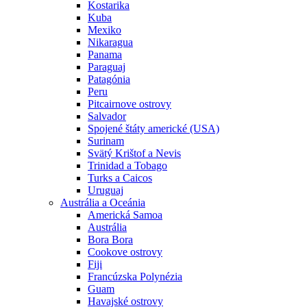
Kostarika
Kuba
Mexiko
Nikaragua
Panama
Paraguaj
Patagónia
Peru
Pitcairnove ostrovy
Salvador
Spojené štáty americké (USA)
Surinam
Svätý Krištof a Nevis
Trinidad a Tobago
Turks a Caicos
Uruguaj
Austrália a Oceánia
Americká Samoa
Austrália
Bora Bora
Cookove ostrovy
Fiji
Francúzska Polynézia
Guam
Havajské ostrovy