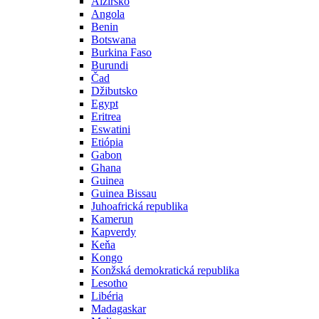
Alžírsko
Angola
Benin
Botswana
Burkina Faso
Burundi
Čad
Džibutsko
Egypt
Eritrea
Eswatini
Etiópia
Gabon
Ghana
Guinea
Guinea Bissau
Juhoafrická republika
Kamerun
Kapverdy
Keňa
Kongo
Konžská demokratická republika
Lesotho
Libéria
Madagaskar