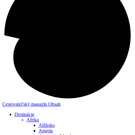
Cestovateľský magazín
Obsah
Destinácie
Afrika
Alžírsko
Angola