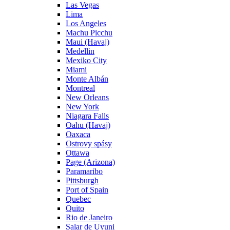
Las Vegas
Lima
Los Angeles
Machu Picchu
Maui (Havaj)
Medellin
Mexiko City
Miami
Monte Albán
Montreal
New Orleans
New York
Niagara Falls
Oahu (Havaj)
Oaxaca
Ostrovy spásy
Ottawa
Page (Arizona)
Paramaribo
Pittsburgh
Port of Spain
Quebec
Quito
Rio de Janeiro
Salar de Uyuni