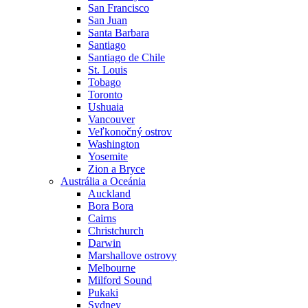
San Francisco
San Juan
Santa Barbara
Santiago
Santiago de Chile
St. Louis
Tobago
Toronto
Ushuaia
Vancouver
Veľkonočný ostrov
Washington
Yosemite
Zion a Bryce
Austrália a Oceánia
Auckland
Bora Bora
Cairns
Christchurch
Darwin
Marshallove ostrovy
Melbourne
Milford Sound
Pukaki
Sydney