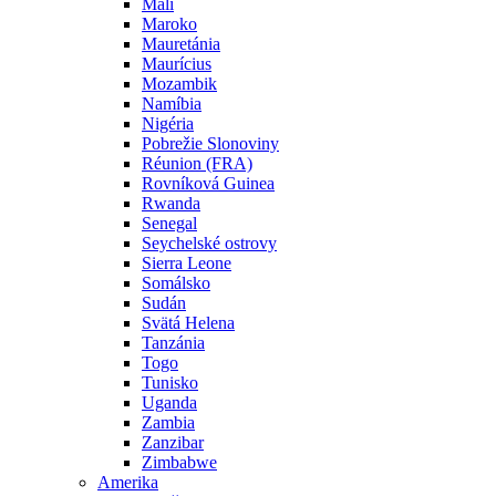
Mali
Maroko
Mauretánia
Maurícius
Mozambik
Namíbia
Nigéria
Pobrežie Slonoviny
Réunion (FRA)
Rovníková Guinea
Rwanda
Senegal
Seychelské ostrovy
Sierra Leone
Somálsko
Sudán
Svätá Helena
Tanzánia
Togo
Tunisko
Uganda
Zambia
Zanzibar
Zimbabwe
Amerika