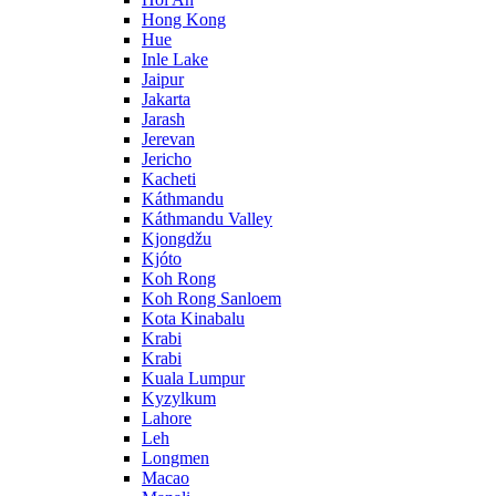
Hong Kong
Hue
Inle Lake
Jaipur
Jakarta
Jarash
Jerevan
Jericho
Kacheti
Káthmandu
Káthmandu Valley
Kjongdžu
Kjóto
Koh Rong
Koh Rong Sanloem
Kota Kinabalu
Krabi
Krabi
Kuala Lumpur
Kyzylkum
Lahore
Leh
Longmen
Macao