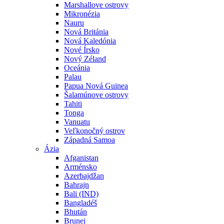
Marshallove ostrovy
Mikronézia
Nauru
Nová Británia
Nová Kaledónia
Nové Írsko
Nový Zéland
Oceánia
Palau
Papua Nová Guinea
Šalamúnove ostrovy
Tahiti
Tonga
Vanuatu
Veľkonočný ostrov
Západná Samoa
Ázia
Afganistan
Arménsko
Azerbajdžan
Bahrajn
Bali (IND)
Bangladéš
Bhután
Brunej