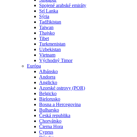
Spojené arabské emiráty
Srí Lanka
Sýria
Tadžikistan
Taiwan
Thajsko
Tibet
Turkmenistan
Uzbekistan
Vietnam
Východný Timor
Európa
Albánsko
Andorra
Anglicko
Azorské ostrovy (POR)
Belgicko
Bielorusko
Bosna a Hercegovina
Bulharsko
Česká republika
Chorvátsko
Čierna Hora
Cyprus