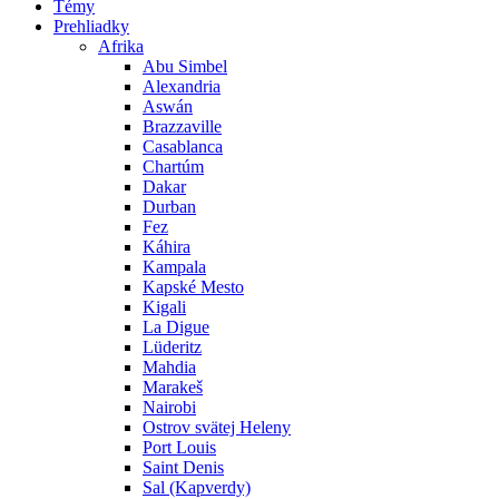
Témy
Prehliadky
Afrika
Abu Simbel
Alexandria
Aswán
Brazzaville
Casablanca
Chartúm
Dakar
Durban
Fez
Káhira
Kampala
Kapské Mesto
Kigali
La Digue
Lüderitz
Mahdia
Marakeš
Nairobi
Ostrov svätej Heleny
Port Louis
Saint Denis
Sal (Kapverdy)