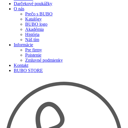
Darčekové poukážky
O nás
Prečo s BUBO
Katalógy
BUBO logo
Akadémia
História
Náš tím
Informácie
Pre firmy
Poistenie
Zmluvné podmienky
Kontakt
BUBO STORE