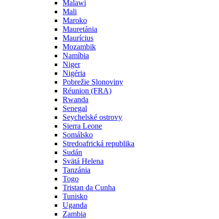
Malawi
Mali
Maroko
Mauretánia
Maurícius
Mozambik
Namíbia
Niger
Nigéria
Pobrežie Slonoviny
Réunion (FRA)
Rwanda
Senegal
Seychelské ostrovy
Sierra Leone
Somálsko
Stredoafrická republika
Sudán
Svätá Helena
Tanzánia
Togo
Tristan da Cunha
Tunisko
Uganda
Zambia