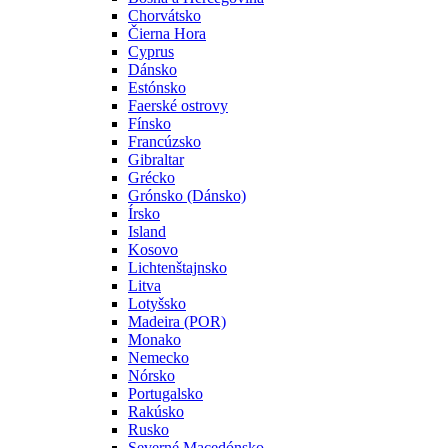
Chorvátsko
Čierna Hora
Cyprus
Dánsko
Estónsko
Faerské ostrovy
Fínsko
Francúzsko
Gibraltar
Grécko
Grónsko (Dánsko)
Írsko
Island
Kosovo
Lichtenštajnsko
Litva
Lotyšsko
Madeira (POR)
Monako
Nemecko
Nórsko
Portugalsko
Rakúsko
Rusko
Severné Macedónsko