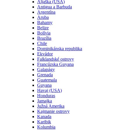
Aljaška (USA)
Antigua a Barbuda
Argentína
Aruba
Bahamy
Belize
Bolívia
Brazília
Chile
Dominikánska republika
Ekvádor
Falklandské ostrovy
Francúzska Guyana
Galapágy
Grenada
Guatemala
Guyana
Havaj (USA)
Honduras
Jamajka
Južná Amerika
Kajmanie ostrovy
Kanada
Karibik
Kolumbia