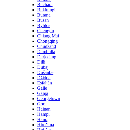
Buchara
Bukittingi
Burana
Busan
Byblos
Chengdu
Chiang Mai
Chongqing
Chudžand
Dambulla
Darjeeling
Dillí
Dubaj
Dušanbe
Džidda
Esfahán
Galle
Ganja
Georgetown
Gori
Hainan
Hampi
Hanoj
Hirošima
Hoi An