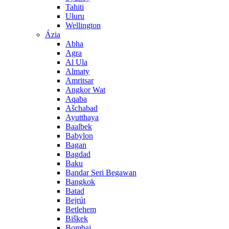
Tahiti
Uluru
Wellington
Ázia
Abha
Agra
Al Ula
Almaty
Amritsar
Angkor Wat
Aqaba
Ašchabad
Ayutthaya
Baalbek
Babylon
Bagan
Bagdad
Baku
Bandar Seri Begawan
Bangkok
Batad
Bejrút
Betlehem
Biškek
Bombaj