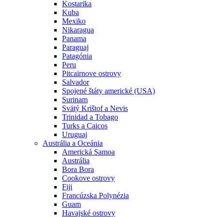
Kostarika
Kuba
Mexiko
Nikaragua
Panama
Paraguaj
Patagónia
Peru
Pitcairnove ostrovy
Salvador
Spojené štáty americké (USA)
Surinam
Svätý Krištof a Nevis
Trinidad a Tobago
Turks a Caicos
Uruguaj
Austrália a Oceánia
Americká Samoa
Austrália
Bora Bora
Cookove ostrovy
Fiji
Francúzska Polynézia
Guam
Havajské ostrovy