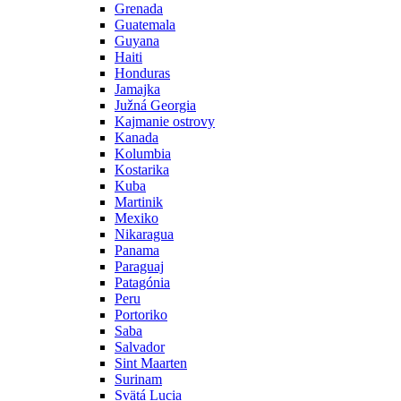
Grenada
Guatemala
Guyana
Haiti
Honduras
Jamajka
Južná Georgia
Kajmanie ostrovy
Kanada
Kolumbia
Kostarika
Kuba
Martinik
Mexiko
Nikaragua
Panama
Paraguaj
Patagónia
Peru
Portoriko
Saba
Salvador
Sint Maarten
Surinam
Svätá Lucia