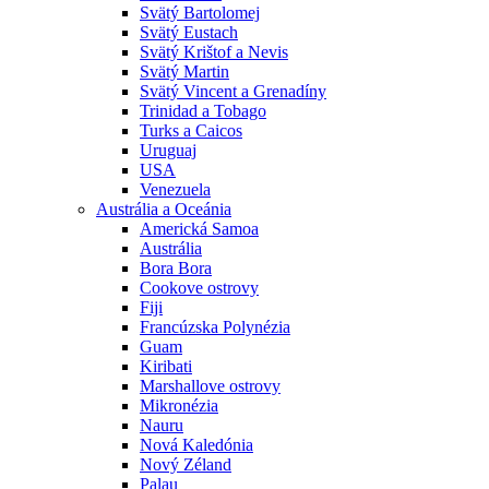
Svätý Bartolomej
Svätý Eustach
Svätý Krištof a Nevis
Svätý Martin
Svätý Vincent a Grenadíny
Trinidad a Tobago
Turks a Caicos
Uruguaj
USA
Venezuela
Austrália a Oceánia
Americká Samoa
Austrália
Bora Bora
Cookove ostrovy
Fiji
Francúzska Polynézia
Guam
Kiribati
Marshallove ostrovy
Mikronézia
Nauru
Nová Kaledónia
Nový Zéland
Palau