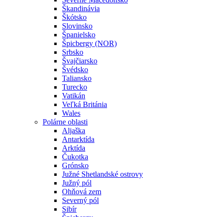
Škandinávia
Škótsko
Slovinsko
Španielsko
Špicbergy (NOR)
Srbsko
Švajčiarsko
Švédsko
Taliansko
Turecko
Vatikán
Veľká Británia
Wales
Polárne oblasti
Aljaška
Antarktída
Arktída
Čukotka
Grónsko
Južné Shetlandské ostrovy
Južný pól
Ohňová zem
Severný pól
Sibír