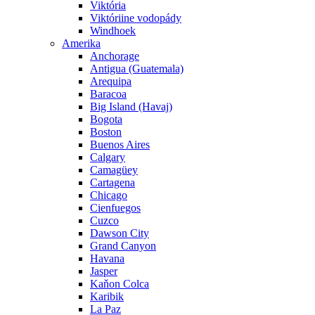
Viktória
Viktóriine vodopády
Windhoek
Amerika
Anchorage
Antigua (Guatemala)
Arequipa
Baracoa
Big Island (Havaj)
Bogota
Boston
Buenos Aires
Calgary
Camagüey
Cartagena
Chicago
Cienfuegos
Cuzco
Dawson City
Grand Canyon
Havana
Jasper
Kaňon Colca
Karibik
La Paz