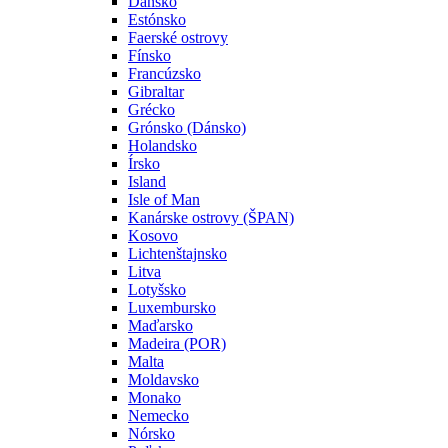
Dánsko
Estónsko
Faerské ostrovy
Fínsko
Francúzsko
Gibraltar
Grécko
Grónsko (Dánsko)
Holandsko
Írsko
Island
Isle of Man
Kanárske ostrovy (ŠPAN)
Kosovo
Lichtenštajnsko
Litva
Lotyšsko
Luxembursko
Maďarsko
Madeira (POR)
Malta
Moldavsko
Monako
Nemecko
Nórsko