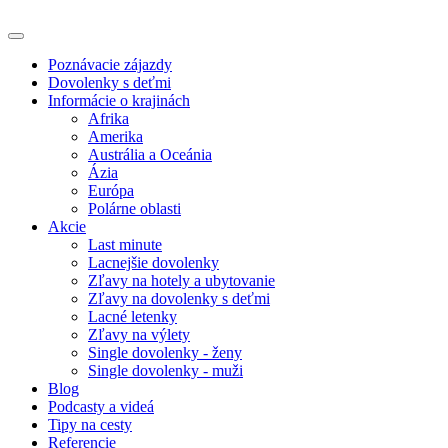
Poznávacie zájazdy
Dovolenky s deťmi
Informácie o krajinách
Afrika
Amerika
Austrália a Oceánia
Ázia
Európa
Polárne oblasti
Akcie
Last minute
Lacnejšie dovolenky
Zľavy na hotely a ubytovanie
Zľavy na dovolenky s deťmi
Lacné letenky
Zľavy na výlety
Single dovolenky - ženy
Single dovolenky - muži
Blog
Podcasty a videá
Tipy na cesty
Referencie