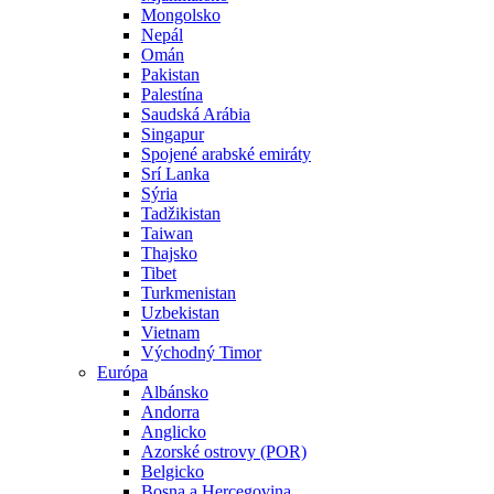
Mongolsko
Nepál
Omán
Pakistan
Palestína
Saudská Arábia
Singapur
Spojené arabské emiráty
Srí Lanka
Sýria
Tadžikistan
Taiwan
Thajsko
Tibet
Turkmenistan
Uzbekistan
Vietnam
Východný Timor
Európa
Albánsko
Andorra
Anglicko
Azorské ostrovy (POR)
Belgicko
Bosna a Hercegovina