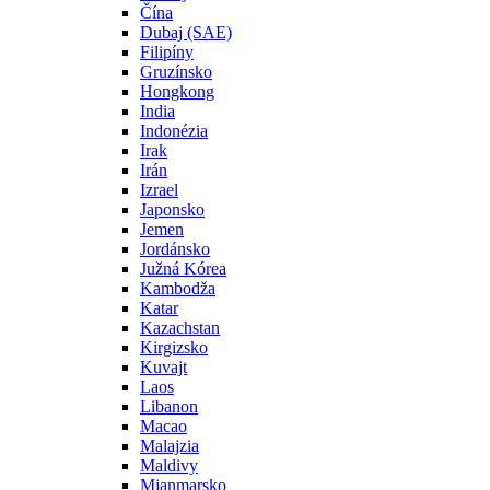
Čína
Dubaj (SAE)
Filipíny
Gruzínsko
Hongkong
India
Indonézia
Irak
Irán
Izrael
Japonsko
Jemen
Jordánsko
Južná Kórea
Kambodža
Katar
Kazachstan
Kirgizsko
Kuvajt
Laos
Libanon
Macao
Malajzia
Maldivy
Mjanmarsko