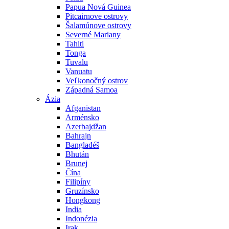
Papua Nová Guinea
Pitcairnove ostrovy
Šalamúnove ostrovy
Severné Mariany
Tahiti
Tonga
Tuvalu
Vanuatu
Veľkonočný ostrov
Západná Samoa
Ázia
Afganistan
Arménsko
Azerbajdžan
Bahrajn
Bangladéš
Bhután
Brunej
Čína
Filipíny
Gruzínsko
Hongkong
India
Indonézia
Irak