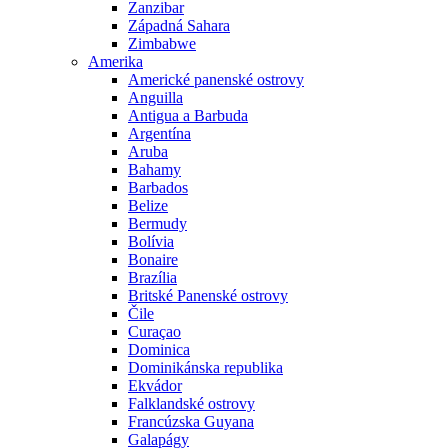
Zanzibar
Západná Sahara
Zimbabwe
Amerika
Americké panenské ostrovy
Anguilla
Antigua a Barbuda
Argentína
Aruba
Bahamy
Barbados
Belize
Bermudy
Bolívia
Bonaire
Brazília
Britské Panenské ostrovy
Čile
Curaçao
Dominica
Dominikánska republika
Ekvádor
Falklandské ostrovy
Francúzska Guyana
Galapágy