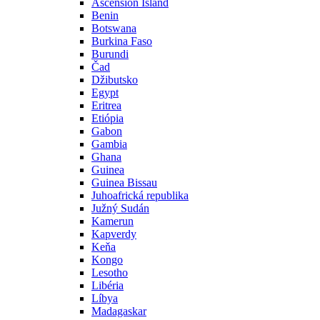
Ascension Island
Benin
Botswana
Burkina Faso
Burundi
Čad
Džibutsko
Egypt
Eritrea
Etiópia
Gabon
Gambia
Ghana
Guinea
Guinea Bissau
Juhoafrická republika
Južný Sudán
Kamerun
Kapverdy
Keňa
Kongo
Lesotho
Libéria
Líbya
Madagaskar