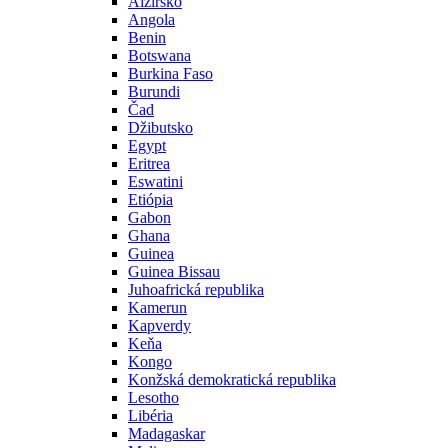
Alžírsko
Angola
Benin
Botswana
Burkina Faso
Burundi
Čad
Džibutsko
Egypt
Eritrea
Eswatini
Etiópia
Gabon
Ghana
Guinea
Guinea Bissau
Juhoafrická republika
Kamerun
Kapverdy
Keňa
Kongo
Konžská demokratická republika
Lesotho
Libéria
Madagaskar