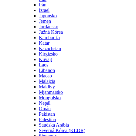
Irán
Izrael
Japonsko
Jemen
Jordánsko
Južná Kórea
Kambodža
Katar
Kazachstan
Kirgizsko
Kuvajt
Laos
Libanon
Macao
Malajzia
Maldivy
Mjanmarsko
Mongolsko
Nepál
Omán
Pakistan
Palestína
Saudská Arábia
Severná Kórea (KĽDR)
Singapur