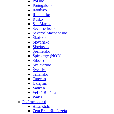
Poľsko
Portugalsko
Rakúsko
Rumunsko
Rusko
San Maríno
Severné Írsko
Severné Macedónsko
Škótsko
Slovensko
Slovinsko
Španielsko
Špicbergy (NOR)
Srbsko
Švajčiarsko
Švédsko
Taliansko
Turecko
Ukrajina
Vatikán
Veľká Británia
Wales
Polárne oblasti
Antarktída
Zem Františka Jozefa