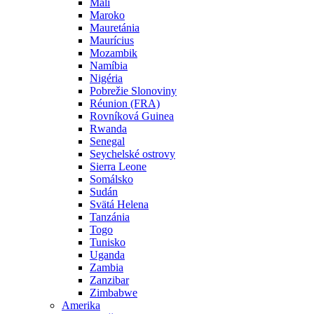
Mali
Maroko
Mauretánia
Maurícius
Mozambik
Namíbia
Nigéria
Pobrežie Slonoviny
Réunion (FRA)
Rovníková Guinea
Rwanda
Senegal
Seychelské ostrovy
Sierra Leone
Somálsko
Sudán
Svätá Helena
Tanzánia
Togo
Tunisko
Uganda
Zambia
Zanzibar
Zimbabwe
Amerika