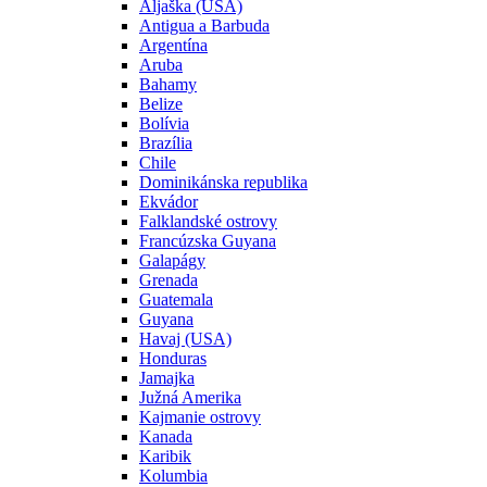
Aljaška (USA)
Antigua a Barbuda
Argentína
Aruba
Bahamy
Belize
Bolívia
Brazília
Chile
Dominikánska republika
Ekvádor
Falklandské ostrovy
Francúzska Guyana
Galapágy
Grenada
Guatemala
Guyana
Havaj (USA)
Honduras
Jamajka
Južná Amerika
Kajmanie ostrovy
Kanada
Karibik
Kolumbia