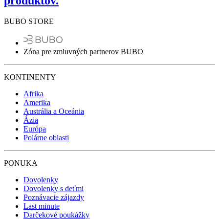
produktov.
BUBO STORE
Zóna pre zmluvných partnerov BUBO
KONTINENTY
Afrika
Amerika
Austrália a Oceánia
Ázia
Európa
Polárne oblasti
PONUKA
Dovolenky
Dovolenky s deťmi
Poznávacie zájazdy
Last minute
Darčekové poukážky