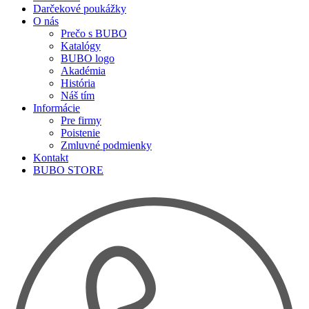
Darčekové poukážky
O nás
Prečo s BUBO
Katalógy
BUBO logo
Akadémia
História
Náš tím
Informácie
Pre firmy
Poistenie
Zmluvné podmienky
Kontakt
BUBO STORE