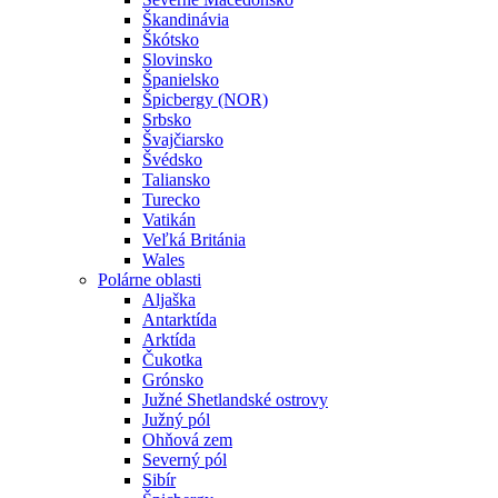
Škandinávia
Škótsko
Slovinsko
Španielsko
Špicbergy (NOR)
Srbsko
Švajčiarsko
Švédsko
Taliansko
Turecko
Vatikán
Veľká Británia
Wales
Polárne oblasti
Aljaška
Antarktída
Arktída
Čukotka
Grónsko
Južné Shetlandské ostrovy
Južný pól
Ohňová zem
Severný pól
Sibír