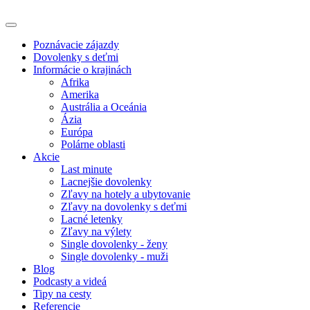
Poznávacie zájazdy
Dovolenky s deťmi
Informácie o krajinách
Afrika
Amerika
Austrália a Oceánia
Ázia
Európa
Polárne oblasti
Akcie
Last minute
Lacnejšie dovolenky
Zľavy na hotely a ubytovanie
Zľavy na dovolenky s deťmi
Lacné letenky
Zľavy na výlety
Single dovolenky - ženy
Single dovolenky - muži
Blog
Podcasty a videá
Tipy na cesty
Referencie