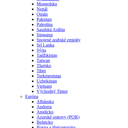
Mongolsko
Nepál
Omán
Pakistan
Palestína
Saudská Arábia
Singapur
Spojené arabské emiráty
Srí Lanka
Sýria
Tadžikistan
Taiwan
Thajsko
Tibet
Turkmenistan
Uzbekistan
Vietnam
Východný Timor
Európa
Albánsko
Andorra
Anglicko
Azorské ostrovy (POR)
Belgicko
Bosna a Hercegovina