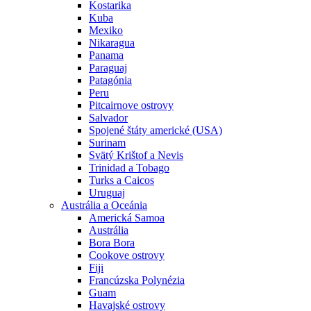
Kostarika
Kuba
Mexiko
Nikaragua
Panama
Paraguaj
Patagónia
Peru
Pitcairnove ostrovy
Salvador
Spojené štáty americké (USA)
Surinam
Svätý Krištof a Nevis
Trinidad a Tobago
Turks a Caicos
Uruguaj
Austrália a Oceánia
Americká Samoa
Austrália
Bora Bora
Cookove ostrovy
Fiji
Francúzska Polynézia
Guam
Havajské ostrovy