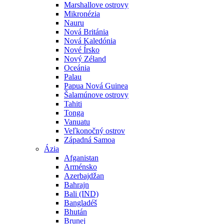
Marshallove ostrovy
Mikronézia
Nauru
Nová Británia
Nová Kaledónia
Nové Írsko
Nový Zéland
Oceánia
Palau
Papua Nová Guinea
Šalamúnove ostrovy
Tahiti
Tonga
Vanuatu
Veľkonočný ostrov
Západná Samoa
Ázia
Afganistan
Arménsko
Azerbajdžan
Bahrajn
Bali (IND)
Bangladéš
Bhután
Brunej