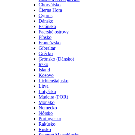
Chorvátsko
Čierna Hora
Cyprus
Dánsko
Estónsko
Faerské ostrovy
Fínsko
Francúzsko
Gibraltar
Grécko
Grónsko (Dánsko)
Írsko
Island
Kosovo
Lichtenštajnsko
Litva
Lotyšsko
Madeira (POR)
Monako
Nemecko
Nórsko
Portugalsko
Rakúsko
Rusko
Severné Macedónsko