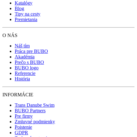
Katalógy
Blog
Tipy na cesty
Premietania
O NÁS
Náš tím
Práca pre BUBO
Akadémia
Prečo s BUBO
BUBO logo
Referencie
História
INFORMÁCIE
Trans Danube Swim
BUBO Partners
Pre firmy
Zmluvné podmienky
Poistenie
GDPR