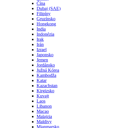
Čína
Dubaj (SAE)
Filipíny
Gruzínsko
Hongkong
India
Indonézia
Irak
Irán
Izrael
Japonsko
Jemen
Jordánsko
Južná Kórea
Kambodža
Katar
Kazachstan
Kirgizsko
Kuvajt
Laos
Libanon
Macao
Malajzia
Maldivy
Mjanmarsko