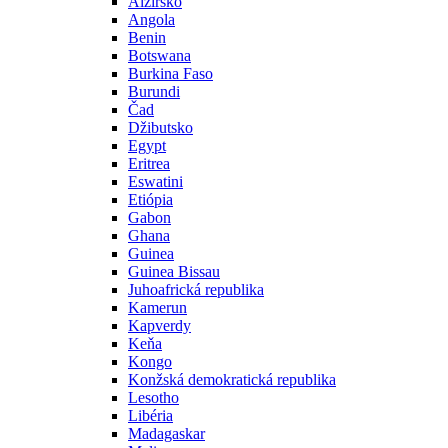
Alžírsko
Angola
Benin
Botswana
Burkina Faso
Burundi
Čad
Džibutsko
Egypt
Eritrea
Eswatini
Etiópia
Gabon
Ghana
Guinea
Guinea Bissau
Juhoafrická republika
Kamerun
Kapverdy
Keňa
Kongo
Konžská demokratická republika
Lesotho
Libéria
Madagaskar