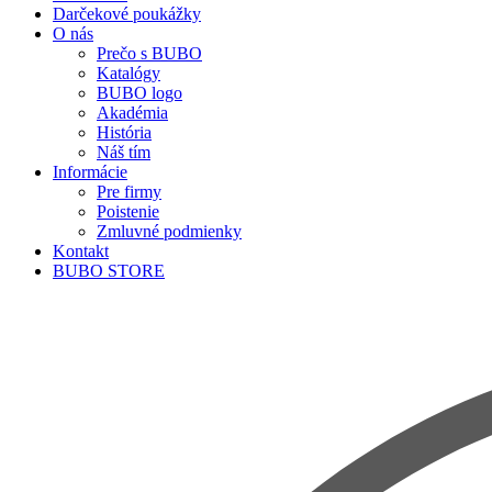
Darčekové poukážky
O nás
Prečo s BUBO
Katalógy
BUBO logo
Akadémia
História
Náš tím
Informácie
Pre firmy
Poistenie
Zmluvné podmienky
Kontakt
BUBO STORE