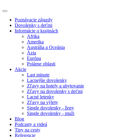
Poznávacie zájazdy
Dovolenky s deťmi
Informácie o krajinách
Afrika
Amerika
Austrália a Oceánia
Ázia
Európa
Polárne oblasti
Akcie
Last minute
Lacnejšie dovolenky
Zľavy na hotely a ubytovanie
Zľavy na dovolenky s deťmi
Lacné letenky
Zľavy na výlety
Single dovolenky - ženy
Single dovolenky - muži
Blog
Podcasty a videá
Tipy na cesty
Referencie