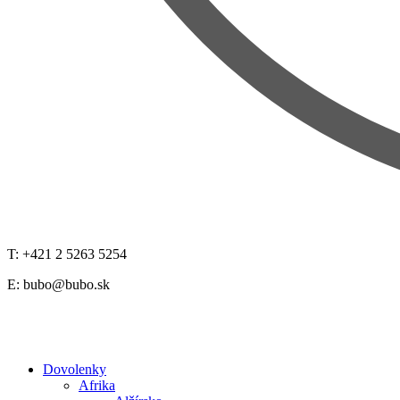
T: +421 2 5263 5254
E:
bubo@bubo.sk
Dovolenky
Afrika