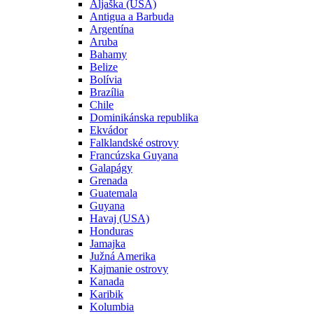
Aljaška (USA)
Antigua a Barbuda
Argentína
Aruba
Bahamy
Belize
Bolívia
Brazília
Chile
Dominikánska republika
Ekvádor
Falklandské ostrovy
Francúzska Guyana
Galapágy
Grenada
Guatemala
Guyana
Havaj (USA)
Honduras
Jamajka
Južná Amerika
Kajmanie ostrovy
Kanada
Karibik
Kolumbia