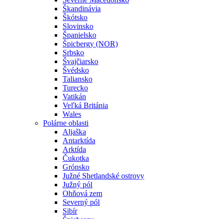
Škandinávia
Škótsko
Slovinsko
Španielsko
Špicbergy (NOR)
Srbsko
Švajčiarsko
Švédsko
Taliansko
Turecko
Vatikán
Veľká Británia
Wales
Polárne oblasti
Aljaška
Antarktída
Arktída
Čukotka
Grónsko
Južné Shetlandské ostrovy
Južný pól
Ohňová zem
Severný pól
Sibír