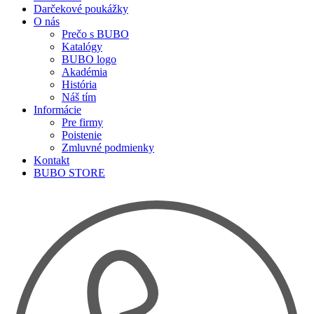
Darčekové poukážky
O nás
Prečo s BUBO
Katalógy
BUBO logo
Akadémia
História
Náš tím
Informácie
Pre firmy
Poistenie
Zmluvné podmienky
Kontakt
BUBO STORE