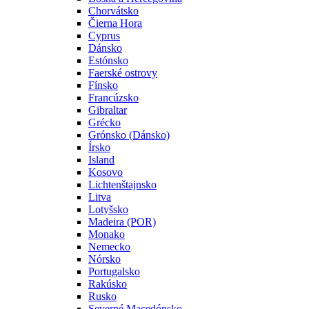
Chorvátsko
Čierna Hora
Cyprus
Dánsko
Estónsko
Faerské ostrovy
Fínsko
Francúzsko
Gibraltar
Grécko
Grónsko (Dánsko)
Írsko
Island
Kosovo
Lichtenštajnsko
Litva
Lotyšsko
Madeira (POR)
Monako
Nemecko
Nórsko
Portugalsko
Rakúsko
Rusko
Severné Macedónsko