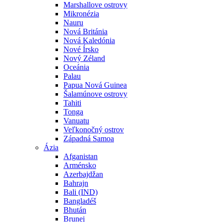
Marshallove ostrovy
Mikronézia
Nauru
Nová Británia
Nová Kaledónia
Nové Írsko
Nový Zéland
Oceánia
Palau
Papua Nová Guinea
Šalamúnove ostrovy
Tahiti
Tonga
Vanuatu
Veľkonočný ostrov
Západná Samoa
Ázia
Afganistan
Arménsko
Azerbajdžan
Bahrajn
Bali (IND)
Bangladéš
Bhután
Brunej