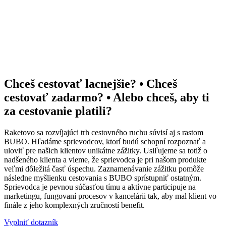
Chceš cestovať lacnejšie? • Chceš
cestovať zadarmo? • Alebo chceš, aby ti
za cestovanie platili?
Raketovo sa rozvíjajúci trh cestovného ruchu súvisí aj s rastom
BUBO. Hľadáme sprievodcov, ktorí budú schopní rozpoznať a
uloviť pre našich klientov unikátne zážitky. Usiľujeme sa totiž o
nadšeného klienta a vieme, že sprievodca je pri našom produkte
veľmi dôležitá časť úspechu. Zaznamenávanie zážitku pomôže
následne myšlienku cestovania s BUBO sprístupniť ostatným.
Sprievodca je pevnou súčasťou tímu a aktívne participuje na
marketingu, fungovaní procesov v kancelárii tak, aby mal klient vo
finále z jeho komplexných zručností benefit.
Vyplniť dotazník