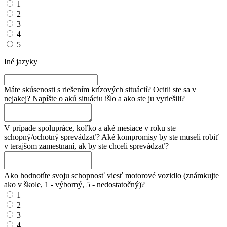
1
2
3
4
5
Iné jazyky
Máte skúsenosti s riešením krízových situácií? Ocitli ste sa v
nejakej? Napíšte o akú situáciu išlo a ako ste ju vyriešili?
V prípade spolupráce, koľko a aké mesiace v roku ste
schopný/ochotný sprevádzať? Aké kompromisy by ste museli robiť
v terajšom zamestnaní, ak by ste chceli sprevádzať?
Ako hodnotíte svoju schopnosť viesť motorové vozidlo (známkujte
ako v škole, 1 - výborný, 5 - nedostatočný)?
1
2
3
4