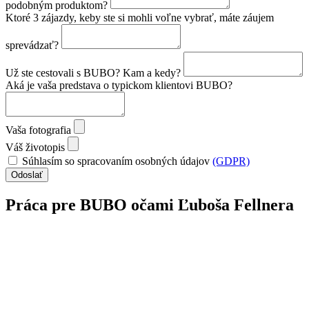
podobným produktom?
Ktoré 3 zájazdy, keby ste si mohli voľne vybrať, máte záujem
sprevádzať?
Už ste cestovali s BUBO? Kam a kedy?
Aká je vaša predstava o typickom klientovi BUBO?
Vaša fotografia
Váš životopis
Súhlasím so spracovaním osobných údajov
(GDPR)
Odoslať
Práca pre BUBO očami Ľuboša Fellnera