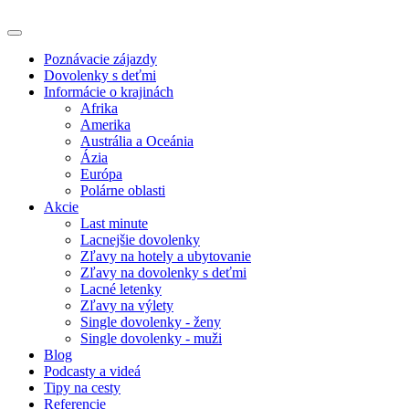
Poznávacie zájazdy
Dovolenky s deťmi
Informácie o krajinách
Afrika
Amerika
Austrália a Oceánia
Ázia
Európa
Polárne oblasti
Akcie
Last minute
Lacnejšie dovolenky
Zľavy na hotely a ubytovanie
Zľavy na dovolenky s deťmi
Lacné letenky
Zľavy na výlety
Single dovolenky - ženy
Single dovolenky - muži
Blog
Podcasty a videá
Tipy na cesty
Referencie