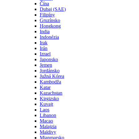
Čína
Dubaj (SAE)
Filipíny
Gruzínsko
Hongkong
India
Indonézia
Irak
Irán
Izrael
Japonsko
Jemen
Jordánsko
Južná Kórea
Kambodža
Katar
Kazachstan
Kirgizsko
Kuvajt
Laos
Libanon
Macao
Malajzia
Maldivy
Mjanmarsko