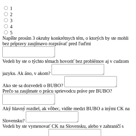
1
2
3
4
5
Napíšte prosím 3 okruhy konkrétnych tém, o ktorých by ste mohli
bez prípravy zaujímavo rozprávať pred ľuďmi
Vedeli by ste o týchto témach hovoriť bez problémov aj v cudzom
jazyku. Ak áno, v akom?
Ako ste sa dozvedeli o BUBO?
Prečo sa zaujímate o prácu sprievodcu práve pre BUBO?
Aký hlavný rozdiel, ak vôbec, vidíte medzi BUBO a inými CK na
Slovensku?
Vedeli by ste vymenovať CK na Slovensku, alebo v zahraničí s