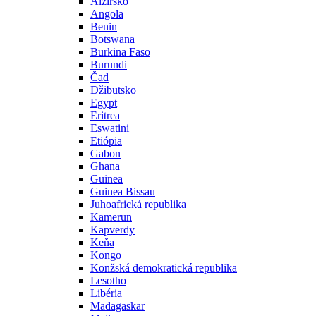
Alžírsko
Angola
Benin
Botswana
Burkina Faso
Burundi
Čad
Džibutsko
Egypt
Eritrea
Eswatini
Etiópia
Gabon
Ghana
Guinea
Guinea Bissau
Juhoafrická republika
Kamerun
Kapverdy
Keňa
Kongo
Konžská demokratická republika
Lesotho
Libéria
Madagaskar