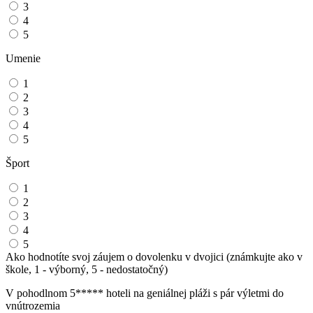
3
4
5
Umenie
1
2
3
4
5
Šport
1
2
3
4
5
Ako hodnotíte svoj záujem o dovolenku v dvojici (známkujte ako v
škole, 1 - výborný, 5 - nedostatočný)
V pohodlnom 5***** hoteli na geniálnej pláži s pár výletmi do
vnútrozemia