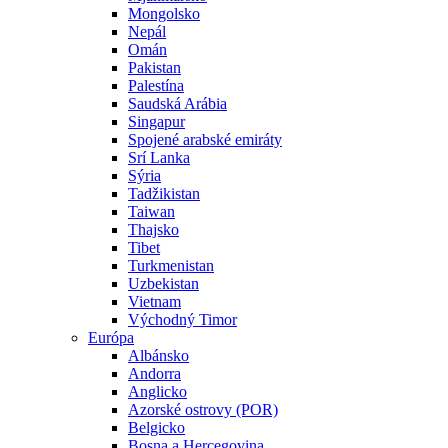
Mongolsko
Nepál
Omán
Pakistan
Palestína
Saudská Arábia
Singapur
Spojené arabské emiráty
Srí Lanka
Sýria
Tadžikistan
Taiwan
Thajsko
Tibet
Turkmenistan
Uzbekistan
Vietnam
Východný Timor
Európa
Albánsko
Andorra
Anglicko
Azorské ostrovy (POR)
Belgicko
Bosna a Hercegovina