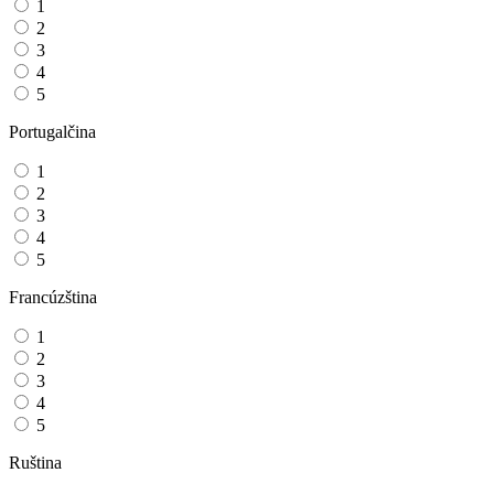
1
2
3
4
5
Portugalčina
1
2
3
4
5
Francúzština
1
2
3
4
5
Ruština