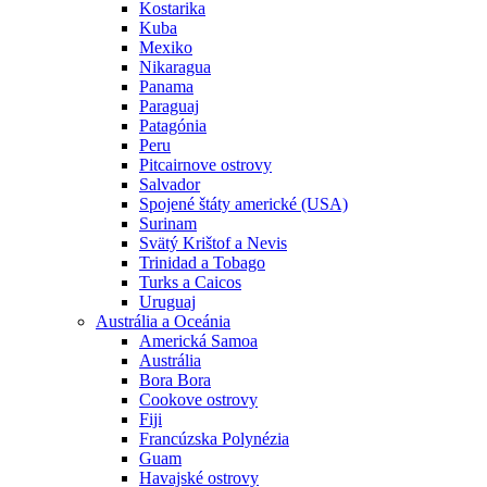
Kostarika
Kuba
Mexiko
Nikaragua
Panama
Paraguaj
Patagónia
Peru
Pitcairnove ostrovy
Salvador
Spojené štáty americké (USA)
Surinam
Svätý Krištof a Nevis
Trinidad a Tobago
Turks a Caicos
Uruguaj
Austrália a Oceánia
Americká Samoa
Austrália
Bora Bora
Cookove ostrovy
Fiji
Francúzska Polynézia
Guam
Havajské ostrovy