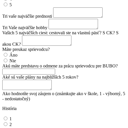
5
Tri vaše najväčšie prednosti
Tri Vaše najväčšie hobby
Vašich 5 najväčších ciest: cestovali ste na vlastnú päsť? S CK? S
akou CK?
Máte preukaz sprievodcu?
Áno
Nie
Akú máte predstavu o odmene za prácu sprievodcu pre BUBO?
Aké sú vaše plány na najbližších 5 rokov?
Ako hodnotíte svoj záujem o (známkujte ako v škole, 1 - výborný, 5
- nedostatočný)
História
1
2