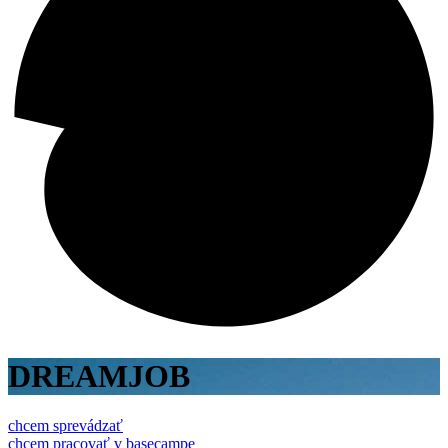
DREAMJOB
chcem sprevádzať
chcem pracovať v basecampe