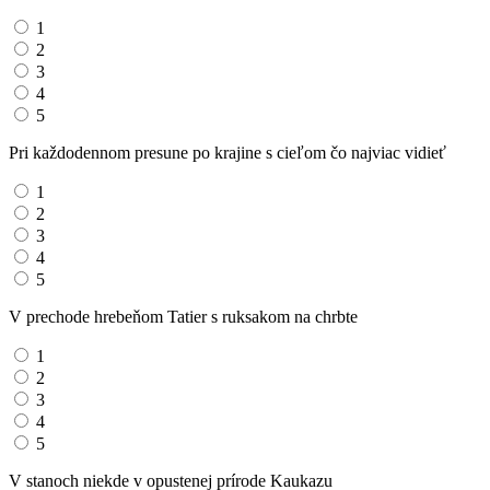
1
2
3
4
5
Pri každodennom presune po krajine s cieľom čo najviac vidieť
1
2
3
4
5
V prechode hrebeňom Tatier s ruksakom na chrbte
1
2
3
4
5
V stanoch niekde v opustenej prírode Kaukazu