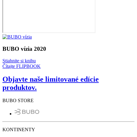
BUBO vízia
2020
Stiahnite si knihu
Čítajte FLIPBOOK
Objavte naše limitované edície
produktov.
BUBO STORE
KONTINENTY