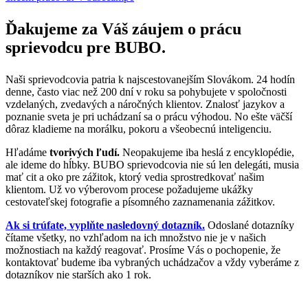
Ďakujeme za Váš záujem o prácu
sprievodcu pre BUBO.
Naši sprievodcovia patria k najscestovanejším Slovákom. 24 hodín
denne, často viac než 200 dní v roku sa pohybujete v spoločnosti
vzdelaných, zvedavých a náročných klientov. Znalosť jazykov a
poznanie sveta je pri uchádzaní sa o prácu výhodou. No ešte väčší
dôraz kladieme na morálku, pokoru a všeobecnú inteligenciu.
Hľadáme
tvorivých ľudí.
Neopakujeme iba heslá z encyklopédie,
ale ideme do hĺbky. BUBO sprievodcovia nie sú len delegáti, musia
mať cit a oko pre zážitok, ktorý vedia sprostredkovať našim
klientom. Už vo výberovom procese požadujeme ukážky
cestovateľskej fotografie a písomného zaznamenania zážitkov.
Ak si trúfate, vyplňte nasledovný dotazník.
Odoslané dotazníky
čítame všetky, no vzhľadom na ich množstvo nie je v našich
možnostiach na každý reagovať. Prosíme Vás o pochopenie, že
kontaktovať budeme iba vybraných uchádzačov a vždy vyberáme z
dotazníkov nie starších ako 1 rok.