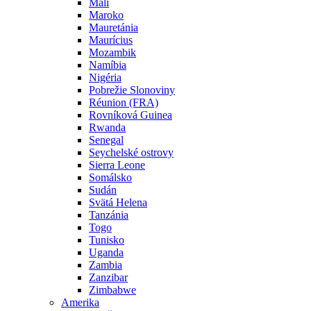
Mali
Maroko
Mauretánia
Maurícius
Mozambik
Namíbia
Nigéria
Pobrežie Slonoviny
Réunion (FRA)
Rovníková Guinea
Rwanda
Senegal
Seychelské ostrovy
Sierra Leone
Somálsko
Sudán
Svätá Helena
Tanzánia
Togo
Tunisko
Uganda
Zambia
Zanzibar
Zimbabwe
Amerika