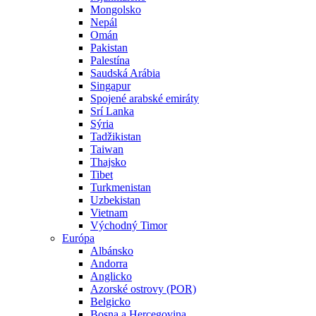
Mongolsko
Nepál
Omán
Pakistan
Palestína
Saudská Arábia
Singapur
Spojené arabské emiráty
Srí Lanka
Sýria
Tadžikistan
Taiwan
Thajsko
Tibet
Turkmenistan
Uzbekistan
Vietnam
Východný Timor
Európa
Albánsko
Andorra
Anglicko
Azorské ostrovy (POR)
Belgicko
Bosna a Hercegovina