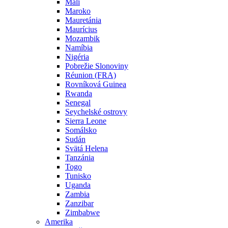
Mali
Maroko
Mauretánia
Maurícius
Mozambik
Namíbia
Nigéria
Pobrežie Slonoviny
Réunion (FRA)
Rovníková Guinea
Rwanda
Senegal
Seychelské ostrovy
Sierra Leone
Somálsko
Sudán
Svätá Helena
Tanzánia
Togo
Tunisko
Uganda
Zambia
Zanzibar
Zimbabwe
Amerika