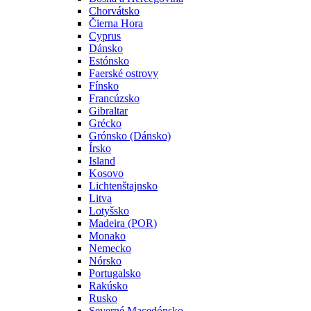
Chorvátsko
Čierna Hora
Cyprus
Dánsko
Estónsko
Faerské ostrovy
Fínsko
Francúzsko
Gibraltar
Grécko
Grónsko (Dánsko)
Írsko
Island
Kosovo
Lichtenštajnsko
Litva
Lotyšsko
Madeira (POR)
Monako
Nemecko
Nórsko
Portugalsko
Rakúsko
Rusko
Severné Macedónsko