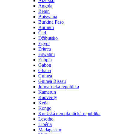
Alžírsko
Angola
Benin
Botswana
Burkina Faso
Burundi
Čad
Džibutsko
Egypt
Eritrea
Eswatini
Etiópia
Gabon
Ghana
Guinea
Guinea Bissau
Juhoafrická republika
Kamerun
Kapverdy
Keňa
Kongo
Konžská demokratická republika
Lesotho
Libéria
Madagaskar