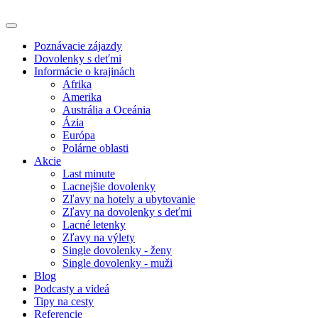
Poznávacie zájazdy
Dovolenky s deťmi
Informácie o krajinách
Afrika
Amerika
Austrália a Oceánia
Ázia
Európa
Polárne oblasti
Akcie
Last minute
Lacnejšie dovolenky
Zľavy na hotely a ubytovanie
Zľavy na dovolenky s deťmi
Lacné letenky
Zľavy na výlety
Single dovolenky - ženy
Single dovolenky - muži
Blog
Podcasty a videá
Tipy na cesty
Referencie