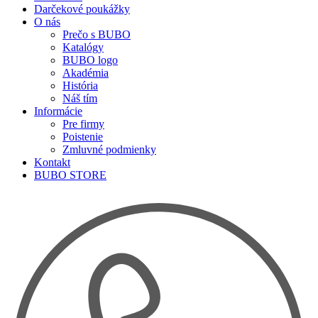
Darčekové poukážky
O nás
Prečo s BUBO
Katalógy
BUBO logo
Akadémia
História
Náš tím
Informácie
Pre firmy
Poistenie
Zmluvné podmienky
Kontakt
BUBO STORE