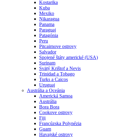
Kostarika
Kuba
Mexiko
Nikaragua
Panama
Paraguaj
Patagónia
Peru
Pitcairnove ostrovy
Salvador
Spojené štáty americké (USA)
Surinam
Svätý Krištof a Nevis
Trinidad a Tobago
Turks a Caicos
Uruguaj
Austrália a Oceánia
Americká Samoa
Austrália
Bora Bora
Cookove ostrovy
Fiji
Francúzska Polynézia
Guam
Havajské ostrovy