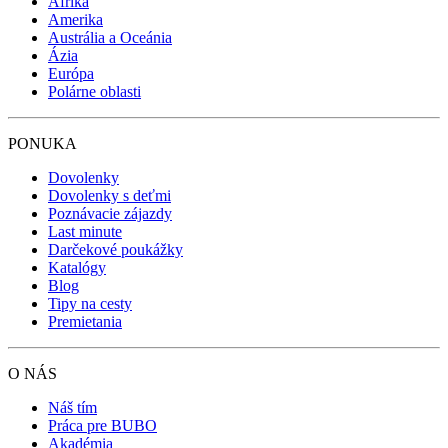
Afrika
Amerika
Austrália a Oceánia
Ázia
Európa
Polárne oblasti
PONUKA
Dovolenky
Dovolenky s deťmi
Poznávacie zájazdy
Last minute
Darčekové poukážky
Katalógy
Blog
Tipy na cesty
Premietania
O NÁS
Náš tím
Práca pre BUBO
Akadémia