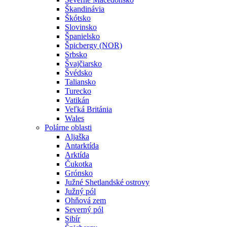
Škandinávia
Škótsko
Slovinsko
Španielsko
Špicbergy (NOR)
Srbsko
Švajčiarsko
Švédsko
Taliansko
Turecko
Vatikán
Veľká Británia
Wales
Polárne oblasti
Aljaška
Antarktída
Arktída
Čukotka
Grónsko
Južné Shetlandské ostrovy
Južný pól
Ohňová zem
Severný pól
Sibír