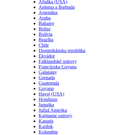
Aljaška (USA)
Antigua a Barbuda
Argentína
Aruba
Bahamy
Belize
Bolívia
Brazília
Chile
Dominikánska republika
Ekvádor
Falklandské ostrovy
Francúzska Guyana
Galapágy
Grenada
Guatemala
Guyana
Havaj (USA)
Honduras
Jamajka
Južná Amerika
Kajmanie ostrovy
Kanada
Karibik
Kolumbia