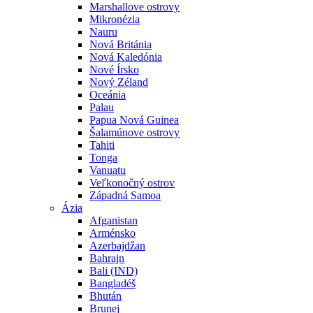
Marshallove ostrovy
Mikronézia
Nauru
Nová Británia
Nová Kaledónia
Nové Írsko
Nový Zéland
Oceánia
Palau
Papua Nová Guinea
Šalamúnove ostrovy
Tahiti
Tonga
Vanuatu
Veľkonočný ostrov
Západná Samoa
Ázia
Afganistan
Arménsko
Azerbajdžan
Bahrajn
Bali (IND)
Bangladéš
Bhután
Brunej