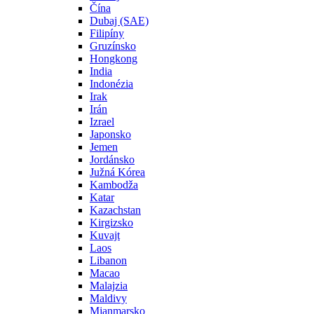
Čína
Dubaj (SAE)
Filipíny
Gruzínsko
Hongkong
India
Indonézia
Irak
Irán
Izrael
Japonsko
Jemen
Jordánsko
Južná Kórea
Kambodža
Katar
Kazachstan
Kirgizsko
Kuvajt
Laos
Libanon
Macao
Malajzia
Maldivy
Mjanmarsko