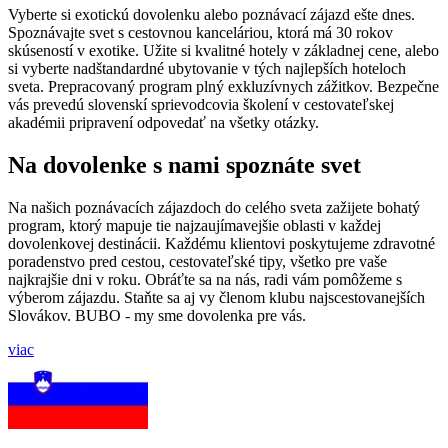
Vyberte si exotickú dovolenku alebo poznávací zájazd ešte dnes.
Spoznávajte svet s cestovnou kanceláriou, ktorá má 30 rokov
skúseností v exotike. Užite si kvalitné hotely v základnej cene, alebo
si vyberte nadštandardné ubytovanie v tých najlepších hoteloch
sveta. Prepracovaný program plný exkluzívnych zážitkov. Bezpečne
vás prevedú slovenskí sprievodcovia školení v cestovateľskej
akadémii pripravení odpovedať na všetky otázky.
Na dovolenke s nami spoznáte svet
Na našich poznávacích zájazdoch do celého sveta zažijete bohatý
program, ktorý mapuje tie najzaujímavejšie oblasti v každej
dovolenkovej destinácii. Každému klientovi poskytujeme zdravotné
poradenstvo pred cestou, cestovateľské tipy, všetko pre vaše
najkrajšie dni v roku. Obráťte sa na nás, radi vám pomôžeme s
výberom zájazdu. Staňte sa aj vy členom klubu najscestovanejších
Slovákov. BUBO - my sme dovolenka pre vás.
viac