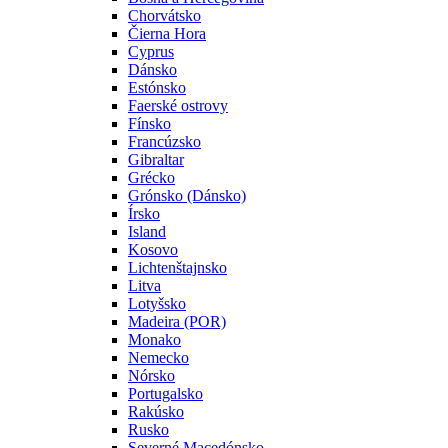
Chorvátsko
Čierna Hora
Cyprus
Dánsko
Estónsko
Faerské ostrovy
Fínsko
Francúzsko
Gibraltar
Grécko
Grónsko (Dánsko)
Írsko
Island
Kosovo
Lichtenštajnsko
Litva
Lotyšsko
Madeira (POR)
Monako
Nemecko
Nórsko
Portugalsko
Rakúsko
Rusko
Severné Macedónsko