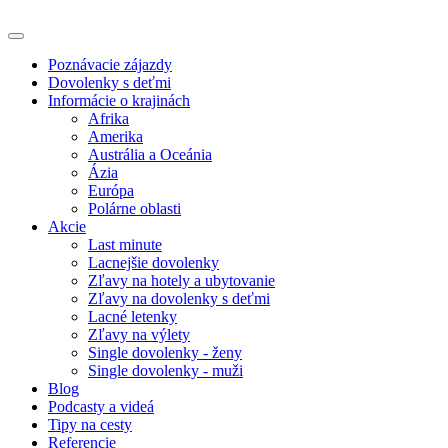
Poznávacie zájazdy
Dovolenky s deťmi
Informácie o krajinách
Afrika
Amerika
Austrália a Oceánia
Ázia
Európa
Polárne oblasti
Akcie
Last minute
Lacnejšie dovolenky
Zľavy na hotely a ubytovanie
Zľavy na dovolenky s deťmi
Lacné letenky
Zľavy na výlety
Single dovolenky - ženy
Single dovolenky - muži
Blog
Podcasty a videá
Tipy na cesty
Referencie