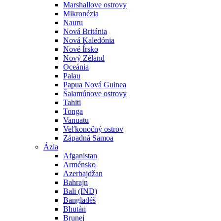
Marshallove ostrovy
Mikronézia
Nauru
Nová Británia
Nová Kaledónia
Nové Írsko
Nový Zéland
Oceánia
Palau
Papua Nová Guinea
Šalamúnove ostrovy
Tahiti
Tonga
Vanuatu
Veľkonočný ostrov
Západná Samoa
Ázia
Afganistan
Arménsko
Azerbajdžan
Bahrajn
Bali (IND)
Bangladéš
Bhután
Brunej