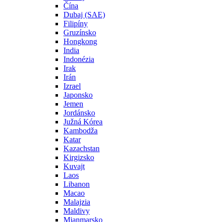
Čína
Dubaj (SAE)
Filipíny
Gruzínsko
Hongkong
India
Indonézia
Irak
Irán
Izrael
Japonsko
Jemen
Jordánsko
Južná Kórea
Kambodža
Katar
Kazachstan
Kirgizsko
Kuvajt
Laos
Libanon
Macao
Malajzia
Maldivy
Mjanmarsko