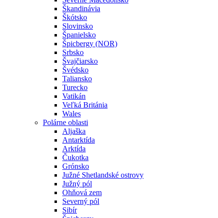
Škandinávia
Škótsko
Slovinsko
Španielsko
Špicbergy (NOR)
Srbsko
Švajčiarsko
Švédsko
Taliansko
Turecko
Vatikán
Veľká Británia
Wales
Polárne oblasti
Aljaška
Antarktída
Arktída
Čukotka
Grónsko
Južné Shetlandské ostrovy
Južný pól
Ohňová zem
Severný pól
Sibír