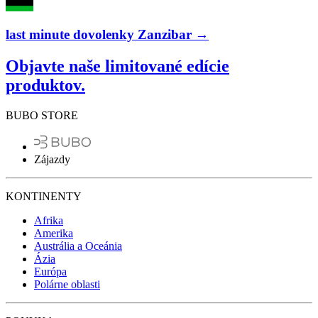
last minute dovolenky Zanzibar →
Objavte naše limitované edície
produktov.
BUBO STORE
Zájazdy
KONTINENTY
Afrika
Amerika
Austrália a Oceánia
Ázia
Európa
Polárne oblasti