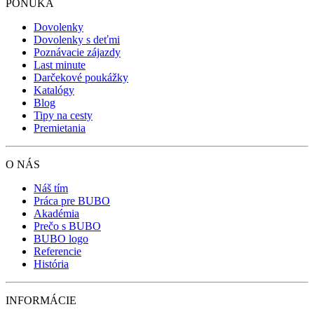
PONUKA
Dovolenky
Dovolenky s deťmi
Poznávacie zájazdy
Last minute
Darčekové poukážky
Katalógy
Blog
Tipy na cesty
Premietania
O NÁS
Náš tím
Práca pre BUBO
Akadémia
Prečo s BUBO
BUBO logo
Referencie
História
INFORMÁCIE