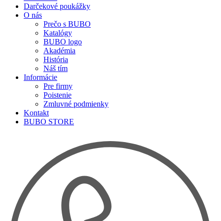
Darčekové poukážky
O nás
Prečo s BUBO
Katalógy
BUBO logo
Akadémia
História
Náš tím
Informácie
Pre firmy
Poistenie
Zmluvné podmienky
Kontakt
BUBO STORE