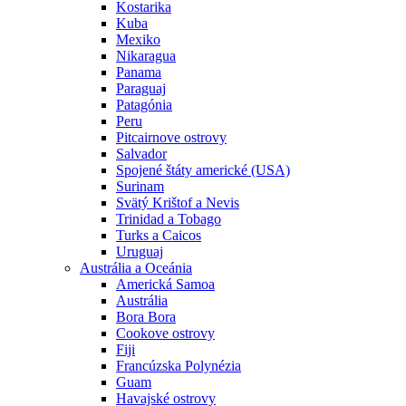
Kostarika
Kuba
Mexiko
Nikaragua
Panama
Paraguaj
Patagónia
Peru
Pitcairnove ostrovy
Salvador
Spojené štáty americké (USA)
Surinam
Svätý Krištof a Nevis
Trinidad a Tobago
Turks a Caicos
Uruguaj
Austrália a Oceánia
Americká Samoa
Austrália
Bora Bora
Cookove ostrovy
Fiji
Francúzska Polynézia
Guam
Havajské ostrovy