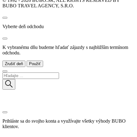
© 1992 - 2026 BUBO.SK, ALL RIGHTS RESERVED BY
BUBO TRAVEL AGENCY, S.R.O.
Vyberte deň odchodu
K vybranému dňu budeme hľadať zájazdy s najbližším termínom
odchodu.
Zrušiť deň
Použiť
Prihláste sa do svojho konta a využívajte všetky výhody BUBO
klientov.