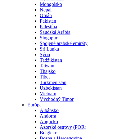
Mongolsko
Nepál
Omán
Pakistan
Palestína
Saudská Arábia
Singapur
Spojené arabské emiráty
Srí Lanka
Sýria
Tadžikistan
Taiwan
Thajsko
Tibet
Turkmenistan
Uzbekistan
Vietnam
Východný Timor
Európa
Albánsko
Andorra
Anglicko
Azorské ostrovy (POR)
Belgicko
Bosna a Hercegovina