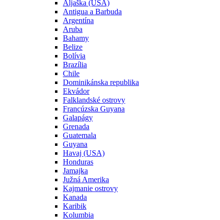
Aljaška (USA)
Antigua a Barbuda
Argentína
Aruba
Bahamy
Belize
Bolívia
Brazília
Chile
Dominikánska republika
Ekvádor
Falklandské ostrovy
Francúzska Guyana
Galapágy
Grenada
Guatemala
Guyana
Havaj (USA)
Honduras
Jamajka
Južná Amerika
Kajmanie ostrovy
Kanada
Karibik
Kolumbia