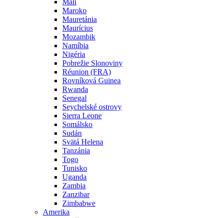
Mali
Maroko
Mauretánia
Maurícius
Mozambik
Namíbia
Nigéria
Pobrežie Slonoviny
Réunion (FRA)
Rovníková Guinea
Rwanda
Senegal
Seychelské ostrovy
Sierra Leone
Somálsko
Sudán
Svätá Helena
Tanzánia
Togo
Tunisko
Uganda
Zambia
Zanzibar
Zimbabwe
Amerika