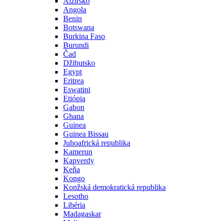
Alžírsko
Angola
Benin
Botswana
Burkina Faso
Burundi
Čad
Džibutsko
Egypt
Eritrea
Eswatini
Etiópia
Gabon
Ghana
Guinea
Guinea Bissau
Juhoafrická republika
Kamerun
Kapverdy
Keňa
Kongo
Konžská demokratická republika
Lesotho
Libéria
Madagaskar