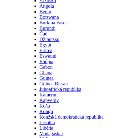
Alžírsko
Angola
Benin
Botswana
Burkina Faso
Burundi
Čad
Džibutsko
Egypt
Eritrea
Eswatini
Etiópia
Gabon
Ghana
Guinea
Guinea Bissau
Juhoafrická republika
Kamerun
Kapverdy
Keňa
Kongo
Konžská demokratická republika
Lesotho
Libéria
Madagaskar