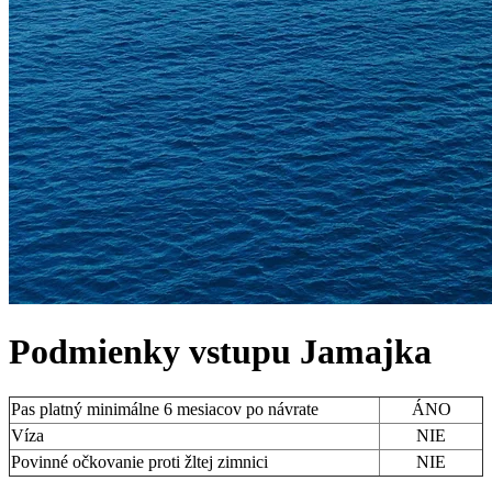
Podmienky vstupu
Jamajka
Pas platný minimálne 6 mesiacov po návrate
ÁNO
Víza
NIE
Povinné očkovanie proti žltej zimnici
NIE