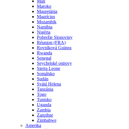
Mali
Maroko
Mauretánia
Maurícius
Mozambik
Namíbia
Nigéria
Pobrežie Slonoviny
Réunion (FRA)
Rovníková Guinea
Rwanda
Senegal
Seychelské ostrovy
Sierra Leone
Somálsko
Sudán
Svätá Helena
Tanzánia
Togo
Tunisko
Uganda
Zambia
Zanzibar
Zimbabwe
Amerika