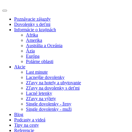
Poznávacie zájazdy
Dovolenky s deťmi
Informácie o krajinách
Afrika
Amerika
Austrália a Oceánia
Ázia
Európa
Polárne oblasti
Akcie
Last minute
Lacnejšie dovolenky
Zľavy na hotely a ubytovanie
Zľavy na dovolenky s deťmi
Lacné letenky
Zľavy na výlety
Single dovolenky - ženy
Single dovolenky - muži
Blog
Podcasty a videá
Tipy na cesty
Referencie