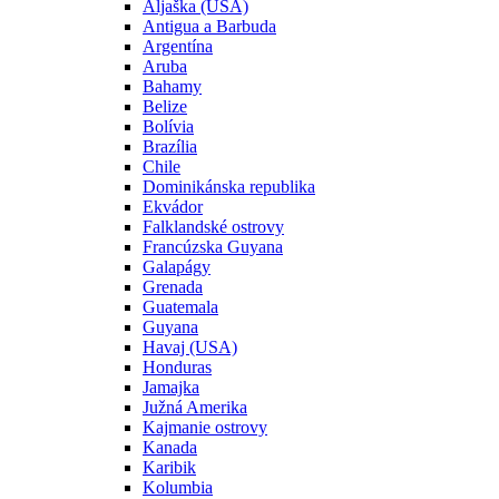
Aljaška (USA)
Antigua a Barbuda
Argentína
Aruba
Bahamy
Belize
Bolívia
Brazília
Chile
Dominikánska republika
Ekvádor
Falklandské ostrovy
Francúzska Guyana
Galapágy
Grenada
Guatemala
Guyana
Havaj (USA)
Honduras
Jamajka
Južná Amerika
Kajmanie ostrovy
Kanada
Karibik
Kolumbia