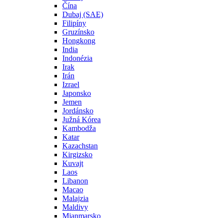
Čína
Dubaj (SAE)
Filipíny
Gruzínsko
Hongkong
India
Indonézia
Irak
Irán
Izrael
Japonsko
Jemen
Jordánsko
Južná Kórea
Kambodža
Katar
Kazachstan
Kirgizsko
Kuvajt
Laos
Libanon
Macao
Malajzia
Maldivy
Mjanmarsko