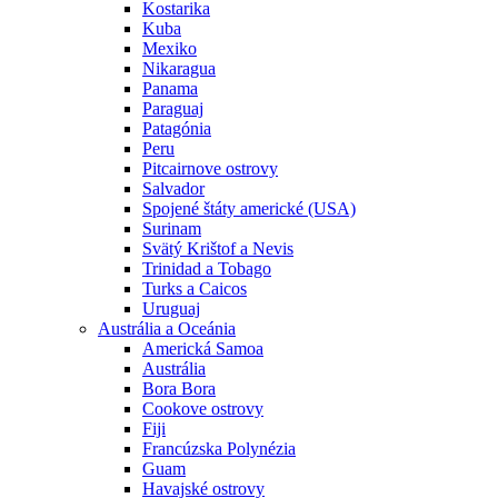
Kostarika
Kuba
Mexiko
Nikaragua
Panama
Paraguaj
Patagónia
Peru
Pitcairnove ostrovy
Salvador
Spojené štáty americké (USA)
Surinam
Svätý Krištof a Nevis
Trinidad a Tobago
Turks a Caicos
Uruguaj
Austrália a Oceánia
Americká Samoa
Austrália
Bora Bora
Cookove ostrovy
Fiji
Francúzska Polynézia
Guam
Havajské ostrovy