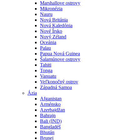
Marshallove ostrovy
Mikronézia
Nauru
Nová Británia
Nová Kaledónia
Nové Írsko
Nový Zéland
Oceánia
Palau
Papua Nová Guinea
Šalamúnove ostrovy
Tahiti
Tonga
Vanuatu
Veľkonočný ostrov
Západná Samoa
Ázia
Afganistan
Arménsko
Azerbajdžan
Bahrajn
Bali (IND)
Bangladéš
Bhután
Brunej