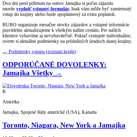
Dva dni pred príletom na ostrov Jamajka si počas zájazdu
musíte
vyplniť vstupný formulár
.
Inak vám môže byť zamietnutý
vstup do krajiny alebo bude spoplatnený za extra poplatok.
BUBO organizuje mesačne stovky zájazdov a vstupné informácie
pravidelne aktualizujeme k všetkým našim cestám. Pre našich
klientov vybavíme aj nevybaviteľné. Pokiaľ cestujete individuálne,
overte si aktuálne podmienky na príslušných úradoch danej krajiny.
← Podmienky vstupu (zoznam krajín)
ODPORÚČANÉ DOVOLENKY:
Jamajka
Všetky →
K
Amerika
Jamajka, Spojené štáty americké (USA), Kanada
Toronto, Niagara, New York a Jamajka