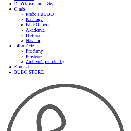
Darčekové poukážky
O nás
Prečo s BUBO
Katalógy
BUBO logo
Akadémia
História
Náš tím
Informácie
Pre firmy
Poistenie
Zmluvné podmienky
Kontakt
BUBO STORE