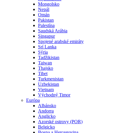
Mongolsko
Nepál
Omán
Pakistan
Palestína
Saudská Arábia
Singapur
Spojené arabské emiráty
Srí Lanka
Sýria
Tadžikistan
Taiwan
Thajsko
Tibet
Turkmenistan
Uzbekistan
Vietnam
Východný Timor
Európa
Albánsko
Andorra
Anglicko
Azorské ostrovy (POR)
Belgicko
Bosna a Hercegovina