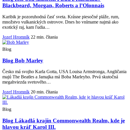
Blackbeard, Morgan, Roberts a l’Olonnais
Karibik je pozoruhodná časť sveta. Krásne piesočné pláže, rum,
množstvo vulkanických ostrovov. Dnes ho vnímame najmä ako
exotický raj, kam ľudia…
Jozef Hromník
22 min. čítania
Blog
Blog
Bob Marley
Česko má svojho Karla Gotta, USA Louisa Armstronga, Angličania
majú The Beatles a Jamajka má Boba Marleyho. Prvá skutočná
megahviezda svetového…
Jozef Hromník
20 min. čítania
Blog
Blog
Lákadlá krajín Commonwealth Realm, kde je
hlavou kráľ Karol III.