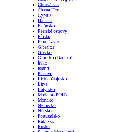
Chorvátsko
Čierna Hora
Cyprus
Dánsko
Estónsko
Faerské ostrovy
Fínsko
Francúzsko
Gibraltar
Grécko
Grónsko (Dánsko)
Írsko
Island
Kosovo
Lichtenštajnsko
Litva
Lotyšsko
Madeira (POR)
Monako
Nemecko
Nórsko
Portugalsko
Rakúsko
Rusko
Severné Macedónsko