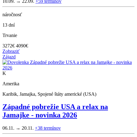
10.09. → 22.09.
+59
termínov
náročnosť
13 dní
Trvanie
3272
€
4090€
Zobraziť
Zájazd
K
Amerika
Karibik, Jamajka, Spojené štáty americké (USA)
Západné pobrežie USA a relax na
Jamajke - novinka 2026
06.11. → 20.11.
+38
termínov