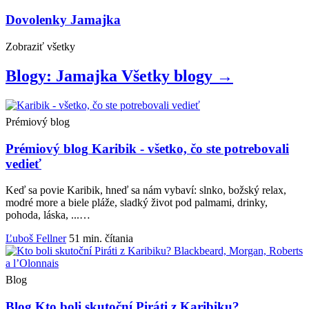
Dovolenky
Jamajka
Zobraziť
všetky
Blogy: Jamajka
Všetky
blogy
→
Prémiový blog
Prémiový blog
Karibik - všetko, čo ste potrebovali
vedieť
Keď sa povie Karibik, hneď sa nám vybaví: slnko, božský relax,
modré more a biele pláže, sladký život pod palmami, drinky,
pohoda, láska, ...…
Ľuboš Fellner
51 min. čítania
Blog
Blog
Kto boli skutoční Piráti z Karibiku?