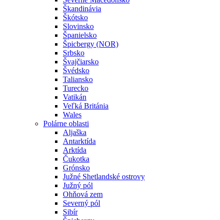
Škandinávia
Škótsko
Slovinsko
Španielsko
Špicbergy (NOR)
Srbsko
Švajčiarsko
Švédsko
Taliansko
Turecko
Vatikán
Veľká Británia
Wales
Polárne oblasti
Aljaška
Antarktída
Arktída
Čukotka
Grónsko
Južné Shetlandské ostrovy
Južný pól
Ohňová zem
Severný pól
Sibír