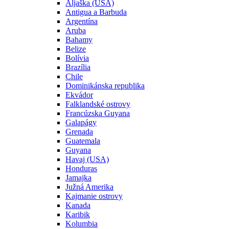
Aljaška (USA)
Antigua a Barbuda
Argentína
Aruba
Bahamy
Belize
Bolívia
Brazília
Chile
Dominikánska republika
Ekvádor
Falklandské ostrovy
Francúzska Guyana
Galapágy
Grenada
Guatemala
Guyana
Havaj (USA)
Honduras
Jamajka
Južná Amerika
Kajmanie ostrovy
Kanada
Karibik
Kolumbia