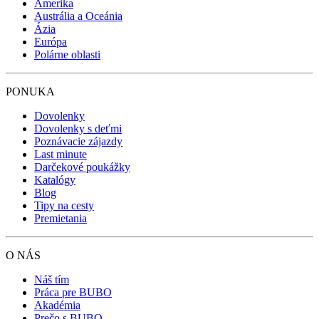
Amerika
Austrália a Oceánia
Ázia
Európa
Polárne oblasti
PONUKA
Dovolenky
Dovolenky s deťmi
Poznávacie zájazdy
Last minute
Darčekové poukážky
Katalógy
Blog
Tipy na cesty
Premietania
O NÁS
Náš tím
Práca pre BUBO
Akadémia
Prečo s BUBO