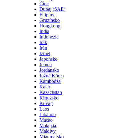
Čína
Dubaj (SAE)
Filipíny
Gruzínsko
Hongkong
India
Indonézia
Irak
Irán
Izrael
Japonsko
Jemen
Jordánsko
Južná Kórea
Kambodža
Katar
Kazachstan
Kirgizsko
Kuvajt
Laos
Libanon
Macao
Malajzia
Maldivy
Mjanmarsko