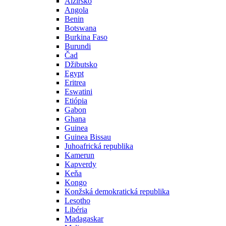
Alžírsko
Angola
Benin
Botswana
Burkina Faso
Burundi
Čad
Džibutsko
Egypt
Eritrea
Eswatini
Etiópia
Gabon
Ghana
Guinea
Guinea Bissau
Juhoafrická republika
Kamerun
Kapverdy
Keňa
Kongo
Konžská demokratická republika
Lesotho
Libéria
Madagaskar