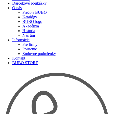
Darčekové poukážky
O nás
Prečo s BUBO
Katalógy
BUBO logo
Akadémia
História
Náš tím
Informácie
Pre firmy
Poistenie
Zmluvné podmienky
Kontakt
BUBO STORE