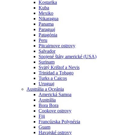
Kostarika
Kuba
Mexiko
Nikaragua
Panama
Paraguaj
Patagónia
Peru
Pitcairnove ostrovy
Salvador
Spojené štáty americké (USA)
Surinam
Svätý Krištof a Nevis
Trinidad a Tobago
Turks a Caicos
Uruguaj
Austrália a Oceánia
Americká Samoa
Austrália
Bora Bora
Cookove ostrovy
Fiji
Francúzska Polynézia
Guam
Havajské ostrovy