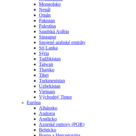
Mongolsko
Nepál
Omán
Pakistan
Palestína
Saudská Arábia
Singapur
Spojené arabské emiráty
Srí Lanka
Sýria
Tadžikistan
Taiwan
Thajsko
Tibet
Turkmenistan
Uzbekistan
Vietnam
Východný Timor
Európa
Albánsko
Andorra
Anglicko
Azorské ostrovy (POR)
Belgicko
Bosna a Hercegovina