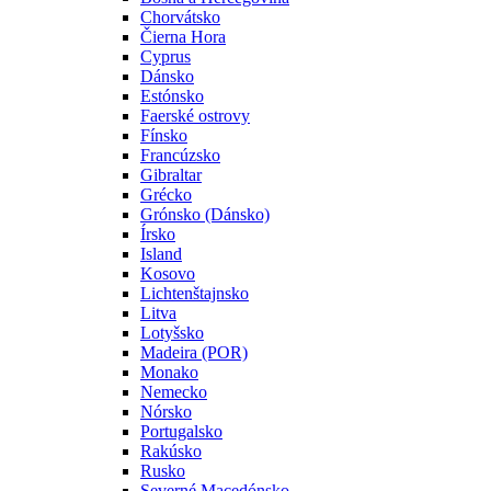
Chorvátsko
Čierna Hora
Cyprus
Dánsko
Estónsko
Faerské ostrovy
Fínsko
Francúzsko
Gibraltar
Grécko
Grónsko (Dánsko)
Írsko
Island
Kosovo
Lichtenštajnsko
Litva
Lotyšsko
Madeira (POR)
Monako
Nemecko
Nórsko
Portugalsko
Rakúsko
Rusko
Severné Macedónsko