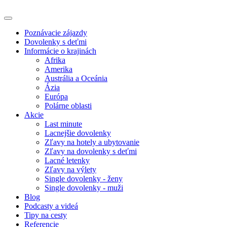
Poznávacie zájazdy
Dovolenky s deťmi
Informácie o krajinách
Afrika
Amerika
Austrália a Oceánia
Ázia
Európa
Polárne oblasti
Akcie
Last minute
Lacnejšie dovolenky
Zľavy na hotely a ubytovanie
Zľavy na dovolenky s deťmi
Lacné letenky
Zľavy na výlety
Single dovolenky - ženy
Single dovolenky - muži
Blog
Podcasty a videá
Tipy na cesty
Referencie