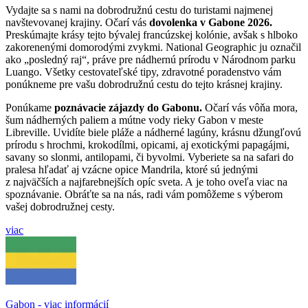
Vydajte sa s nami na dobrodružnú cestu do turistami najmenej
navštevovanej krajiny. Očarí vás
dovolenka v Gabone 2026.
Preskúmajte krásy tejto bývalej francúzskej kolónie, avšak s hlboko
zakorenenými domorodými zvykmi. National Geographic ju označil
ako „posledný raj“, práve pre nádhernú prírodu v Národnom parku
Luango. Všetky cestovateľské tipy, zdravotné poradenstvo vám
ponúkneme pre vašu dobrodružnú cestu do tejto krásnej krajiny.
Ponúkame
poznávacie zájazdy do Gabonu.
Očarí vás vôňa mora,
šum nádherných paliem a mútne vody rieky Gabon v meste
Libreville. Uvidíte biele pláže a nádherné lagúny, krásnu džungľovú
prírodu s hrochmi, krokodílmi, opicami, aj exotickými papagájmi,
savany so slonmi, antilopami, či byvolmi. Vyberiete sa na safari do
pralesa hľadať aj vzácne opice Mandrila, ktoré sú jednými
z najväčších a najfarebnejších opíc sveta. A je toho oveľa viac na
spoznávanie. Obráťte sa na nás, radi vám pomôžeme s výberom
vašej dobrodružnej cesty.
viac
Gabon - viac informácií