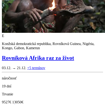
E
Konžská demokratická republika, Rovníková Guinea, Nigéria,
Kongo, Gabon, Kamerun
Rovníková Afrika raz za život
03.12. → 21.12.
+5
termínov
náročnosť
19 dní
Trvanie
9527
€
13050€