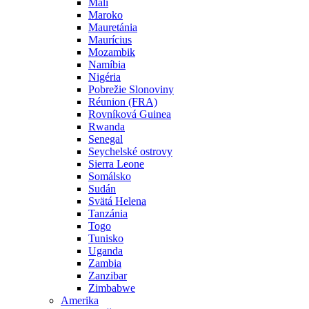
Mali
Maroko
Mauretánia
Maurícius
Mozambik
Namíbia
Nigéria
Pobrežie Slonoviny
Réunion (FRA)
Rovníková Guinea
Rwanda
Senegal
Seychelské ostrovy
Sierra Leone
Somálsko
Sudán
Svätá Helena
Tanzánia
Togo
Tunisko
Uganda
Zambia
Zanzibar
Zimbabwe
Amerika