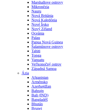
Marshallove ostrovy
Mikronézia
Nauru
Nová Británia
Nová Kaledónia
Nové Írsko
Nový Zéland
Oceánia
Palau
Papua Nová Guinea
Šalamúnove ostrovy
Tahiti
Tonga
Vanuatu
Veľkonočný ostrov
Západná Samoa
Ázia
Afganistan
Arménsko
Azerbajdžan
Bahrajn
Bali (IND)
Bangladéš
Bhután
Brunej