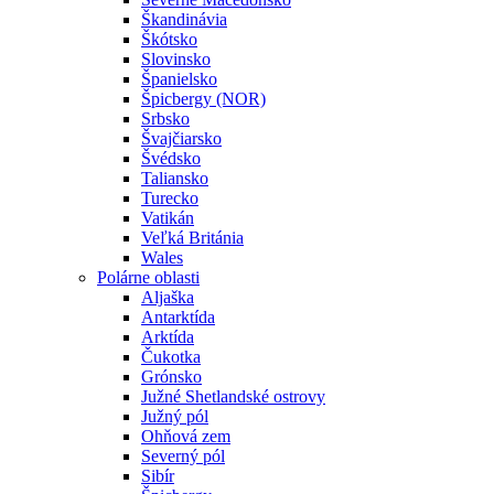
Škandinávia
Škótsko
Slovinsko
Španielsko
Špicbergy (NOR)
Srbsko
Švajčiarsko
Švédsko
Taliansko
Turecko
Vatikán
Veľká Británia
Wales
Polárne oblasti
Aljaška
Antarktída
Arktída
Čukotka
Grónsko
Južné Shetlandské ostrovy
Južný pól
Ohňová zem
Severný pól
Sibír