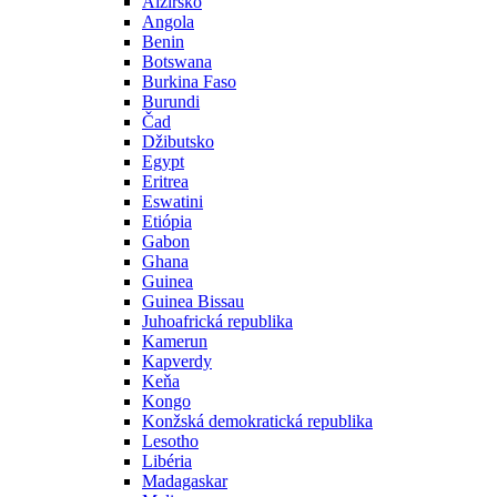
Alžírsko
Angola
Benin
Botswana
Burkina Faso
Burundi
Čad
Džibutsko
Egypt
Eritrea
Eswatini
Etiópia
Gabon
Ghana
Guinea
Guinea Bissau
Juhoafrická republika
Kamerun
Kapverdy
Keňa
Kongo
Konžská demokratická republika
Lesotho
Libéria
Madagaskar