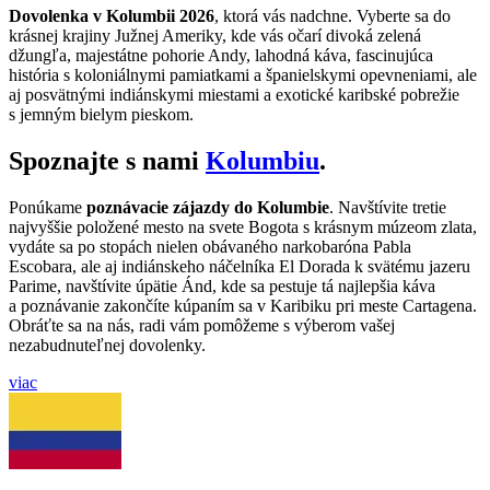
Dovolenka v Kolumbii 2026
, ktorá vás nadchne. Vyberte sa do
krásnej krajiny Južnej Ameriky, kde vás očarí divoká zelená
džungľa, majestátne pohorie Andy, lahodná káva, fascinujúca
história s koloniálnymi pamiatkami a španielskymi opevneniami, ale
aj posvätnými indiánskymi miestami a exotické karibské pobrežie
s jemným bielym pieskom.
Spoznajte s nami
Kolumbiu
.
Ponúkame
poznávacie zájazdy do Kolumbie
. Navštívite tretie
najvyššie položené mesto na svete Bogota s krásnym múzeom zlata,
vydáte sa po stopách nielen obávaného narkobaróna Pabla
Escobara, ale aj indiánskeho náčelníka El Dorada k svätému jazeru
Parime, navštívite úpätie Ánd, kde sa pestuje tá najlepšia káva
a poznávanie zakončíte kúpaním sa v Karibiku pri meste Cartagena.
Obráťte sa na nás, radi vám pomôžeme s výberom vašej
nezabudnuteľnej dovolenky.
viac