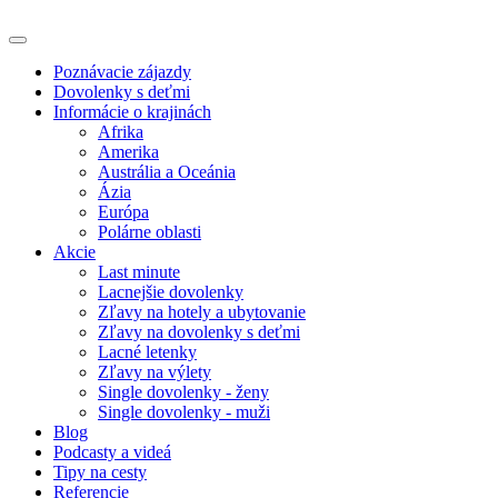
Poznávacie zájazdy
Dovolenky s deťmi
Informácie o krajinách
Afrika
Amerika
Austrália a Oceánia
Ázia
Európa
Polárne oblasti
Akcie
Last minute
Lacnejšie dovolenky
Zľavy na hotely a ubytovanie
Zľavy na dovolenky s deťmi
Lacné letenky
Zľavy na výlety
Single dovolenky - ženy
Single dovolenky - muži
Blog
Podcasty a videá
Tipy na cesty
Referencie