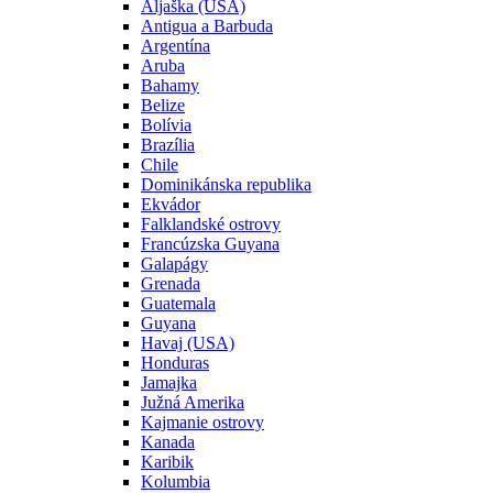
Aljaška (USA)
Antigua a Barbuda
Argentína
Aruba
Bahamy
Belize
Bolívia
Brazília
Chile
Dominikánska republika
Ekvádor
Falklandské ostrovy
Francúzska Guyana
Galapágy
Grenada
Guatemala
Guyana
Havaj (USA)
Honduras
Jamajka
Južná Amerika
Kajmanie ostrovy
Kanada
Karibik
Kolumbia