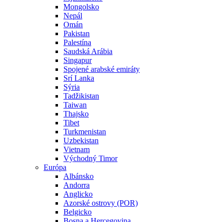
Mongolsko
Nepál
Omán
Pakistan
Palestína
Saudská Arábia
Singapur
Spojené arabské emiráty
Srí Lanka
Sýria
Tadžikistan
Taiwan
Thajsko
Tibet
Turkmenistan
Uzbekistan
Vietnam
Východný Timor
Európa
Albánsko
Andorra
Anglicko
Azorské ostrovy (POR)
Belgicko
Bosna a Hercegovina