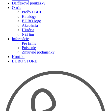
Darčekové poukážky
O nás
Prečo s BUBO
Katalógy
BUBO logo
Akadémia
História
Náš tím
Informácie
Pre firmy
Poistenie
Zmluvné podmienky
Kontakt
BUBO STORE