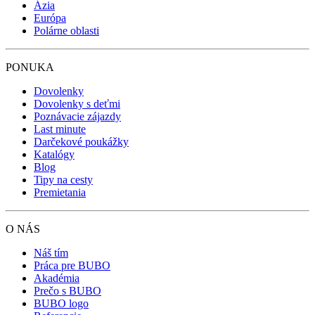
Ázia
Európa
Polárne oblasti
PONUKA
Dovolenky
Dovolenky s deťmi
Poznávacie zájazdy
Last minute
Darčekové poukážky
Katalógy
Blog
Tipy na cesty
Premietania
O NÁS
Náš tím
Práca pre BUBO
Akadémia
Prečo s BUBO
BUBO logo