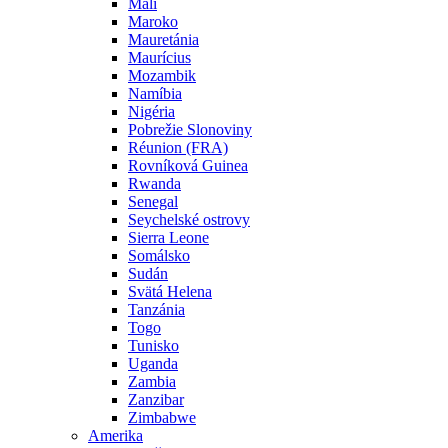
Mali
Maroko
Mauretánia
Maurícius
Mozambik
Namíbia
Nigéria
Pobrežie Slonoviny
Réunion (FRA)
Rovníková Guinea
Rwanda
Senegal
Seychelské ostrovy
Sierra Leone
Somálsko
Sudán
Svätá Helena
Tanzánia
Togo
Tunisko
Uganda
Zambia
Zanzibar
Zimbabwe
Amerika