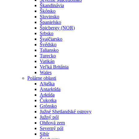
Škandinávia
Škótsko
Slovinsko
Španielsko
Špicbergy (NOR)
Srbsko
Švajčiarsko
Švédsko
Taliansko
Turecko
Vatikán
Veľká Británia
Wales
Polárne oblasti
Aljaška
Antarktída
Arktída
Čukotka
Grónsko
Južné Shetlandské ostrovy
Južný pól
Ohňová zem
Severný pól
Sibír