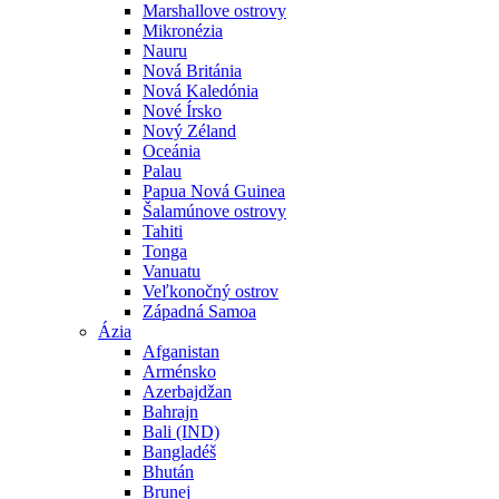
Marshallove ostrovy
Mikronézia
Nauru
Nová Británia
Nová Kaledónia
Nové Írsko
Nový Zéland
Oceánia
Palau
Papua Nová Guinea
Šalamúnove ostrovy
Tahiti
Tonga
Vanuatu
Veľkonočný ostrov
Západná Samoa
Ázia
Afganistan
Arménsko
Azerbajdžan
Bahrajn
Bali (IND)
Bangladéš
Bhután
Brunej