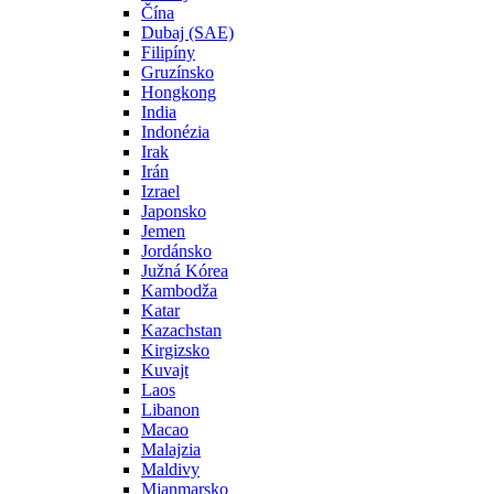
Čína
Dubaj (SAE)
Filipíny
Gruzínsko
Hongkong
India
Indonézia
Irak
Irán
Izrael
Japonsko
Jemen
Jordánsko
Južná Kórea
Kambodža
Katar
Kazachstan
Kirgizsko
Kuvajt
Laos
Libanon
Macao
Malajzia
Maldivy
Mjanmarsko