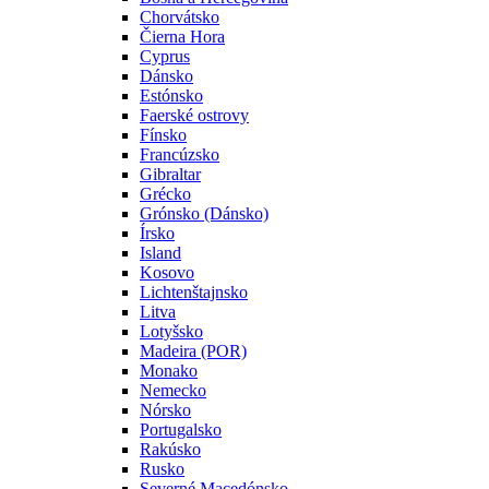
Chorvátsko
Čierna Hora
Cyprus
Dánsko
Estónsko
Faerské ostrovy
Fínsko
Francúzsko
Gibraltar
Grécko
Grónsko (Dánsko)
Írsko
Island
Kosovo
Lichtenštajnsko
Litva
Lotyšsko
Madeira (POR)
Monako
Nemecko
Nórsko
Portugalsko
Rakúsko
Rusko
Severné Macedónsko