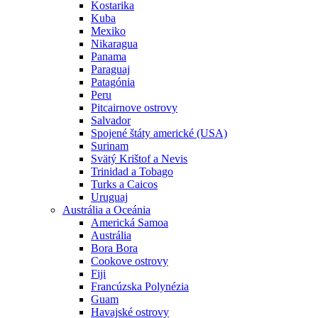
Kostarika
Kuba
Mexiko
Nikaragua
Panama
Paraguaj
Patagónia
Peru
Pitcairnove ostrovy
Salvador
Spojené štáty americké (USA)
Surinam
Svätý Krištof a Nevis
Trinidad a Tobago
Turks a Caicos
Uruguaj
Austrália a Oceánia
Americká Samoa
Austrália
Bora Bora
Cookove ostrovy
Fiji
Francúzska Polynézia
Guam
Havajské ostrovy