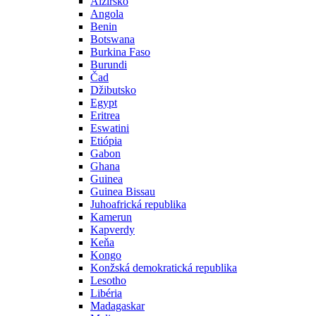
Alžírsko
Angola
Benin
Botswana
Burkina Faso
Burundi
Čad
Džibutsko
Egypt
Eritrea
Eswatini
Etiópia
Gabon
Ghana
Guinea
Guinea Bissau
Juhoafrická republika
Kamerun
Kapverdy
Keňa
Kongo
Konžská demokratická republika
Lesotho
Libéria
Madagaskar