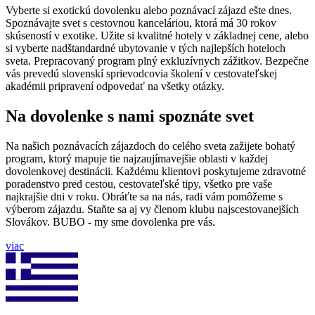
Vyberte si exotickú dovolenku alebo poznávací zájazd ešte dnes.
Spoznávajte svet s cestovnou kanceláriou, ktorá má 30 rokov
skúseností v exotike. Užite si kvalitné hotely v základnej cene, alebo
si vyberte nadštandardné ubytovanie v tých najlepších hoteloch
sveta. Prepracovaný program plný exkluzívnych zážitkov. Bezpečne
vás prevedú slovenskí sprievodcovia školení v cestovateľskej
akadémii pripravení odpovedať na všetky otázky.
Na dovolenke s nami spoznáte svet
Na našich poznávacích zájazdoch do celého sveta zažijete bohatý
program, ktorý mapuje tie najzaujímavejšie oblasti v každej
dovolenkovej destinácii. Každému klientovi poskytujeme zdravotné
poradenstvo pred cestou, cestovateľské tipy, všetko pre vaše
najkrajšie dni v roku. Obráťte sa na nás, radi vám pomôžeme s
výberom zájazdu. Staňte sa aj vy členom klubu najscestovanejších
Slovákov. BUBO - my sme dovolenka pre vás.
viac