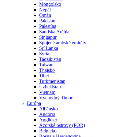
Mongolsko
Nepál
Omán
Pakistan
Palestína
Saudská Arábia
Singapur
Spojené arabské emiráty
Srí Lanka
Sýria
Tadžikistan
Taiwan
Thajsko
Tibet
Turkmenistan
Uzbekistan
Vietnam
Východný Timor
Európa
Albánsko
Andorra
Anglicko
Azorské ostrovy (POR)
Belgicko
Bosna a Hercegovina