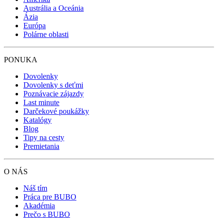
Austrália a Oceánia
Ázia
Európa
Polárne oblasti
PONUKA
Dovolenky
Dovolenky s deťmi
Poznávacie zájazdy
Last minute
Darčekové poukážky
Katalógy
Blog
Tipy na cesty
Premietania
O NÁS
Náš tím
Práca pre BUBO
Akadémia
Prečo s BUBO