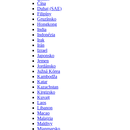
Čína
Dubaj (SAE)
Filipíny
Gruzínsko
Hongkong
India
Indonézia
Irak
Irán
Izrael
Japonsko
Jemen
Jordánsko
Južná Kórea
Kambodža
Katar
Kazachstan
Kirgizsko
Kuvajt
Laos
Libanon
Macao
Malajzia
Maldivy
Mjanmarsko