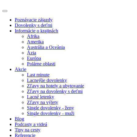
Poznávacie zájazdy
Dovolenky s deťmi
Informácie o krajinách
Afrika
Amerika
Austrália a Oceánia
Ázia
Európa
Polárne oblasti
Akcie
Last minute
Lacnejšie dovolenky
Zľavy na hotely a ubytovanie
Zľavy na dovolenky s deťmi
Lacné letenky
Zľavy na výlety
Single dovolenky - ženy
Single dovolenky - muži
Blog
Podcasty a videá
Tipy na cesty
Referencie