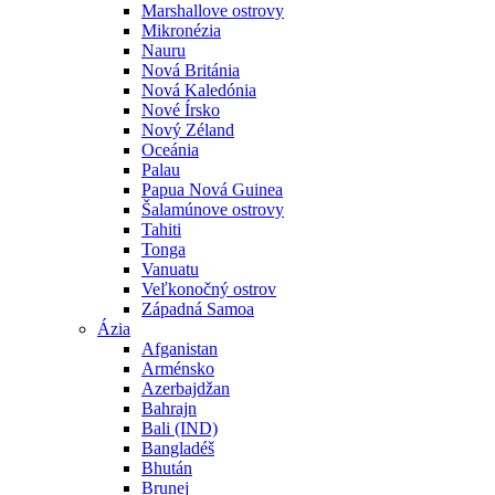
Marshallove ostrovy
Mikronézia
Nauru
Nová Británia
Nová Kaledónia
Nové Írsko
Nový Zéland
Oceánia
Palau
Papua Nová Guinea
Šalamúnove ostrovy
Tahiti
Tonga
Vanuatu
Veľkonočný ostrov
Západná Samoa
Ázia
Afganistan
Arménsko
Azerbajdžan
Bahrajn
Bali (IND)
Bangladéš
Bhután
Brunej