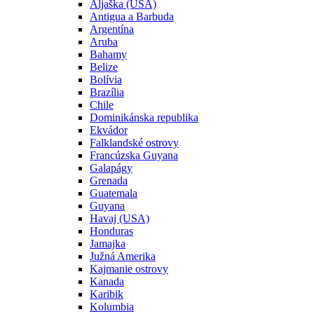
Aljaška (USA)
Antigua a Barbuda
Argentína
Aruba
Bahamy
Belize
Bolívia
Brazília
Chile
Dominikánska republika
Ekvádor
Falklandské ostrovy
Francúzska Guyana
Galapágy
Grenada
Guatemala
Guyana
Havaj (USA)
Honduras
Jamajka
Južná Amerika
Kajmanie ostrovy
Kanada
Karibik
Kolumbia