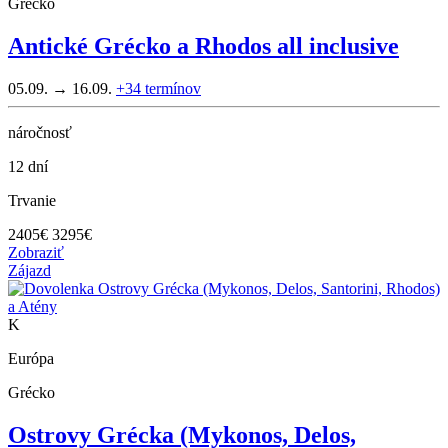
Grécko
Antické Grécko a Rhodos all inclusive
05.09. → 16.09.
+34
termínov
náročnosť
12 dní
Trvanie
2405
€
3295€
Zobraziť
Zájazd
K
Európa
Grécko
Ostrovy Grécka (Mykonos, Delos,