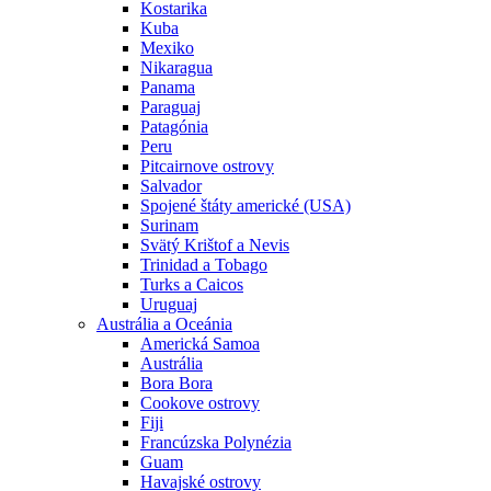
Kostarika
Kuba
Mexiko
Nikaragua
Panama
Paraguaj
Patagónia
Peru
Pitcairnove ostrovy
Salvador
Spojené štáty americké (USA)
Surinam
Svätý Krištof a Nevis
Trinidad a Tobago
Turks a Caicos
Uruguaj
Austrália a Oceánia
Americká Samoa
Austrália
Bora Bora
Cookove ostrovy
Fiji
Francúzska Polynézia
Guam
Havajské ostrovy