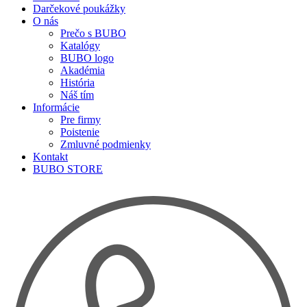
Darčekové poukážky
O nás
Prečo s BUBO
Katalógy
BUBO logo
Akadémia
História
Náš tím
Informácie
Pre firmy
Poistenie
Zmluvné podmienky
Kontakt
BUBO STORE