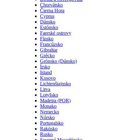
Chorvátsko
Čierna Hora
Cyprus
Dánsko
Estónsko
Faerské ostrovy
Fínsko
Francúzsko
Gibraltar
Grécko
Grónsko (Dánsko)
Írsko
Island
Kosovo
Lichtenštajnsko
Litva
Lotyšsko
Madeira (POR)
Monako
Nemecko
Nórsko
Portugalsko
Rakúsko
Rusko
Severné Macedónsko