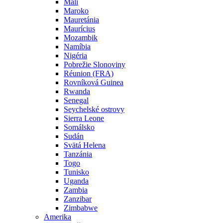
Mali
Maroko
Mauretánia
Maurícius
Mozambik
Namíbia
Nigéria
Pobrežie Slonoviny
Réunion (FRA)
Rovníková Guinea
Rwanda
Senegal
Seychelské ostrovy
Sierra Leone
Somálsko
Sudán
Svätá Helena
Tanzánia
Togo
Tunisko
Uganda
Zambia
Zanzibar
Zimbabwe
Amerika