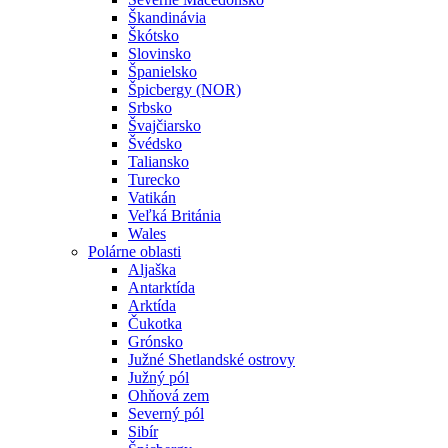
Škandinávia
Škótsko
Slovinsko
Španielsko
Špicbergy (NOR)
Srbsko
Švajčiarsko
Švédsko
Taliansko
Turecko
Vatikán
Veľká Británia
Wales
Polárne oblasti
Aljaška
Antarktída
Arktída
Čukotka
Grónsko
Južné Shetlandské ostrovy
Južný pól
Ohňová zem
Severný pól
Sibír