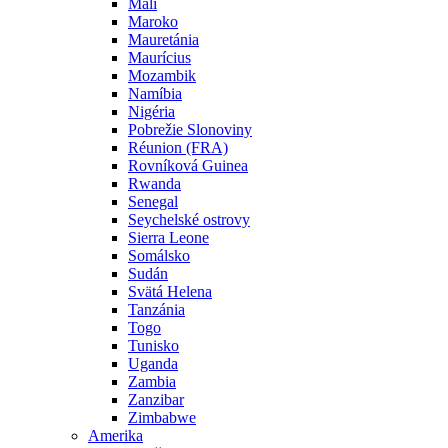
Mali
Maroko
Mauretánia
Maurícius
Mozambik
Namíbia
Nigéria
Pobrežie Slonoviny
Réunion (FRA)
Rovníková Guinea
Rwanda
Senegal
Seychelské ostrovy
Sierra Leone
Somálsko
Sudán
Svätá Helena
Tanzánia
Togo
Tunisko
Uganda
Zambia
Zanzibar
Zimbabwe
Amerika