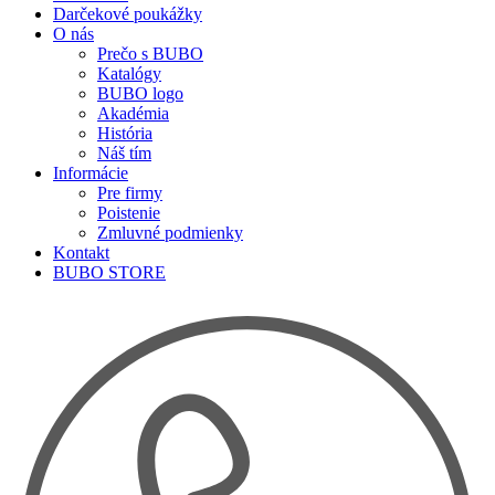
Darčekové poukážky
O nás
Prečo s BUBO
Katalógy
BUBO logo
Akadémia
História
Náš tím
Informácie
Pre firmy
Poistenie
Zmluvné podmienky
Kontakt
BUBO STORE