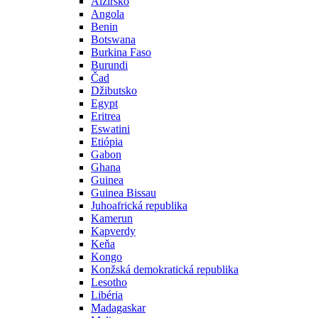
Alžírsko
Angola
Benin
Botswana
Burkina Faso
Burundi
Čad
Džibutsko
Egypt
Eritrea
Eswatini
Etiópia
Gabon
Ghana
Guinea
Guinea Bissau
Juhoafrická republika
Kamerun
Kapverdy
Keňa
Kongo
Konžská demokratická republika
Lesotho
Libéria
Madagaskar