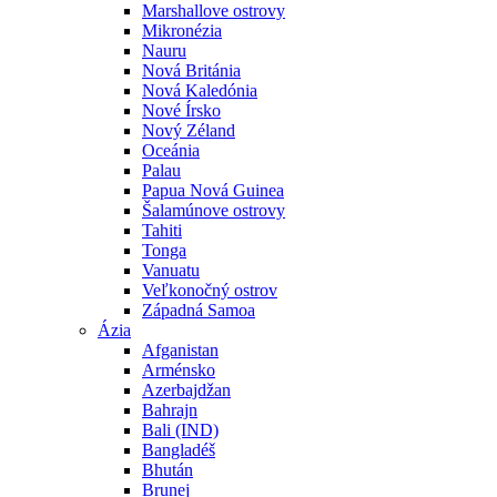
Marshallove ostrovy
Mikronézia
Nauru
Nová Británia
Nová Kaledónia
Nové Írsko
Nový Zéland
Oceánia
Palau
Papua Nová Guinea
Šalamúnove ostrovy
Tahiti
Tonga
Vanuatu
Veľkonočný ostrov
Západná Samoa
Ázia
Afganistan
Arménsko
Azerbajdžan
Bahrajn
Bali (IND)
Bangladéš
Bhután
Brunej