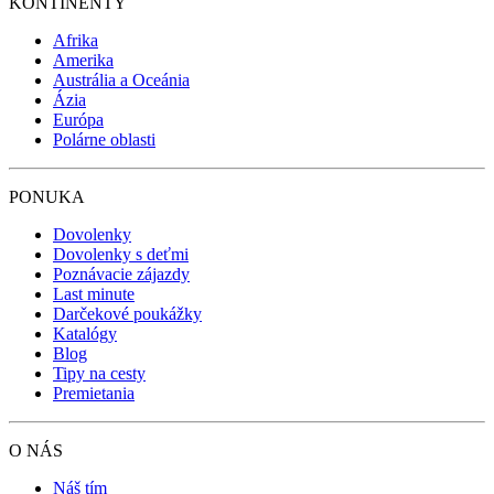
KONTINENTY
Afrika
Amerika
Austrália a Oceánia
Ázia
Európa
Polárne oblasti
PONUKA
Dovolenky
Dovolenky s deťmi
Poznávacie zájazdy
Last minute
Darčekové poukážky
Katalógy
Blog
Tipy na cesty
Premietania
O NÁS
Náš tím