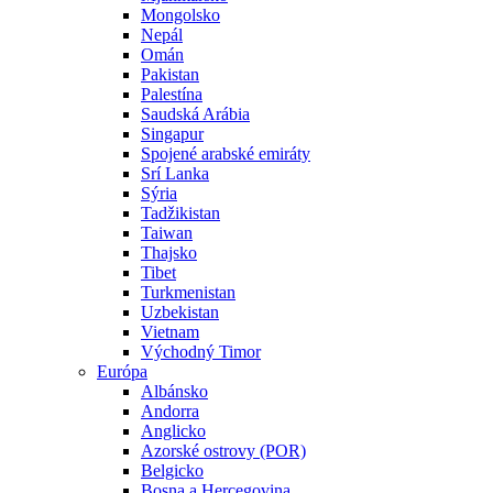
Mongolsko
Nepál
Omán
Pakistan
Palestína
Saudská Arábia
Singapur
Spojené arabské emiráty
Srí Lanka
Sýria
Tadžikistan
Taiwan
Thajsko
Tibet
Turkmenistan
Uzbekistan
Vietnam
Východný Timor
Európa
Albánsko
Andorra
Anglicko
Azorské ostrovy (POR)
Belgicko
Bosna a Hercegovina