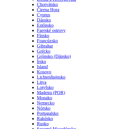
Chorvátsko
Čierna Hora
Cyprus
Dánsko
Estónsko
Faerské ostrovy
Fínsko
Francúzsko
Gibraltar
Grécko
Grónsko (Dánsko)
Írsko
Island
Kosovo
Lichtenštajnsko
Litva
Lotyšsko
Madeira (POR)
Monako
Nemecko
Nórsko
Portugalsko
Rakúsko
Rusko
Severné Macedónsko