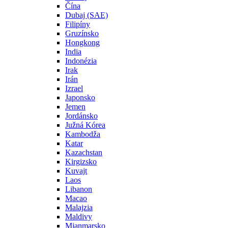
Čína
Dubaj (SAE)
Filipíny
Gruzínsko
Hongkong
India
Indonézia
Irak
Irán
Izrael
Japonsko
Jemen
Jordánsko
Južná Kórea
Kambodža
Katar
Kazachstan
Kirgizsko
Kuvajt
Laos
Libanon
Macao
Malajzia
Maldivy
Mjanmarsko