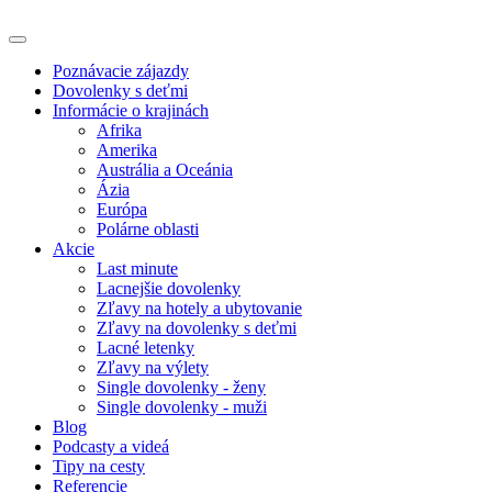
Poznávacie zájazdy
Dovolenky s deťmi
Informácie o krajinách
Afrika
Amerika
Austrália a Oceánia
Ázia
Európa
Polárne oblasti
Akcie
Last minute
Lacnejšie dovolenky
Zľavy na hotely a ubytovanie
Zľavy na dovolenky s deťmi
Lacné letenky
Zľavy na výlety
Single dovolenky - ženy
Single dovolenky - muži
Blog
Podcasty a videá
Tipy na cesty
Referencie