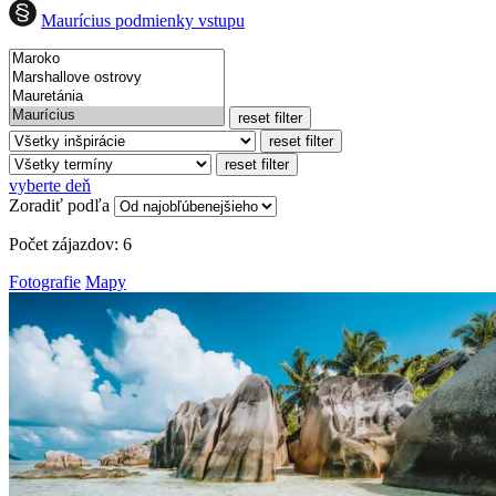
Maurícius podmienky vstupu
reset filter
reset filter
reset filter
vyberte deň
Zoradiť podľa
Počet zájazdov:
6
Fotografie
Mapy