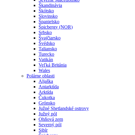
Škandinávia
Škótsko
Slovinsko
Španielsko
Špicbergy (NOR)
Srbsko
Švajčiarsko
Švédsko
Taliansko
Turecko
Vatikán
Veľká Británia
Wales
Polárne oblasti
Aljaška
Antarktída
Arktída
Čukotka
Grónsko
Južné Shetlandské ostrovy
Južný pól
Ohňová zem
Severný pól
Sibír