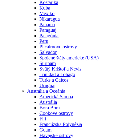
Kostarika
Kuba
Mexiko
Nikaragua
Panama
Paraguaj
Patagónia
Peru
Pitcairnove ostrovy
Salvador
Spojené štáty americké (USA)
Surinam
Svätý Krištof a Nevis
Trinidad a Tobago
Turks a Caicos
Uruguaj
Austrália a Oceánia
Americká Samoa
Austrália
Bora Bora
Cookove ostrovy
Fiji
Francúzska Polynézia
Guam
Havajské ostrovy