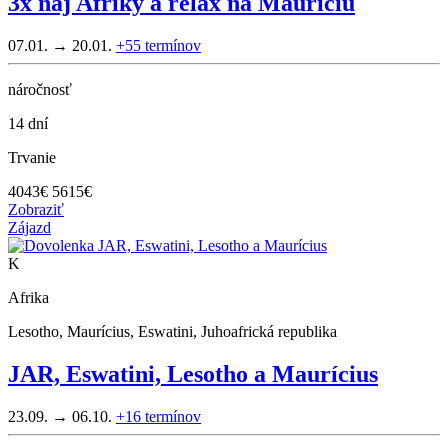
3x naj Afriky a relax na Mauríciu
07.01. → 20.01.
+55
termínov
náročnosť
14 dní
Trvanie
4043
€
5615€
Zobraziť
Zájazd
K
Afrika
Lesotho, Maurícius, Eswatini, Juhoafrická republika
JAR, Eswatini, Lesotho a Maurícius
23.09. → 06.10.
+16
termínov