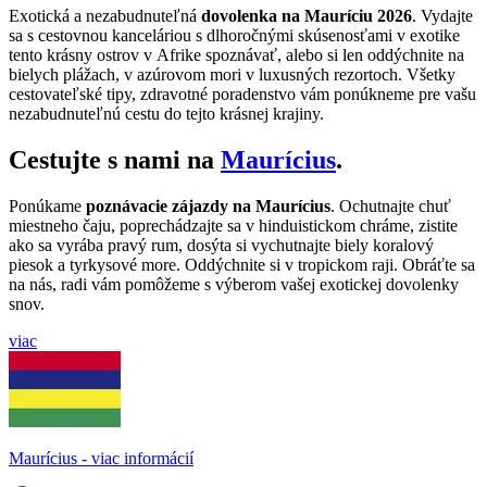
Exotická a nezabudnuteľná
dovolenka na Mauríciu 2026
. Vydajte
sa s cestovnou kanceláriou s dlhoročnými skúsenosťami v exotike
tento krásny ostrov v Afrike spoznávať, alebo si len oddýchnite na
bielych plážach, v azúrovom mori v luxusných rezortoch. Všetky
cestovateľské tipy, zdravotné poradenstvo vám ponúkneme pre vašu
nezabudnuteľnú cestu do tejto krásnej krajiny.
Cestujte s nami na
Maurícius
.
Ponúkame
poznávacie zájazdy na Maurícius
. Ochutnajte chuť
miestneho čaju, poprechádzajte sa v hinduistickom chráme, zistite
ako sa vyrába pravý rum, dosýta si vychutnajte biely koralový
piesok a tyrkysové more. Oddýchnite si v tropickom raji. Obráťte sa
na nás, radi vám pomôžeme s výberom vašej exotickej dovolenky
snov.
viac
Maurícius - viac informácií