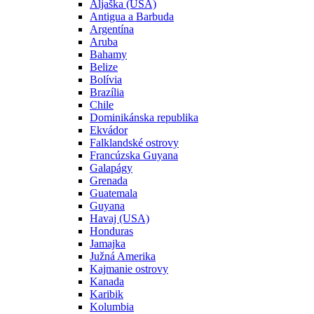
Aljaška (USA)
Antigua a Barbuda
Argentína
Aruba
Bahamy
Belize
Bolívia
Brazília
Chile
Dominikánska republika
Ekvádor
Falklandské ostrovy
Francúzska Guyana
Galapágy
Grenada
Guatemala
Guyana
Havaj (USA)
Honduras
Jamajka
Južná Amerika
Kajmanie ostrovy
Kanada
Karibik
Kolumbia