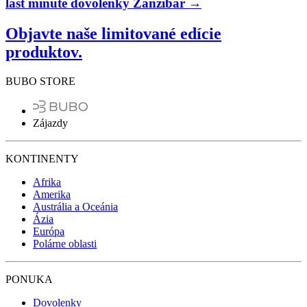
last minute dovolenky Zanzibar →
Objavte naše limitované edície
produktov.
BUBO STORE
Zájazdy
KONTINENTY
Afrika
Amerika
Austrália a Oceánia
Ázia
Európa
Polárne oblasti
PONUKA
Dovolenky