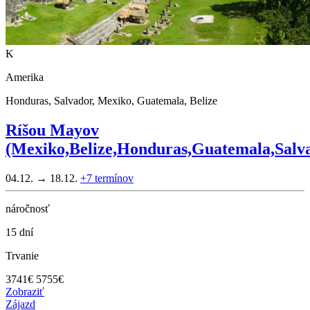
K
Amerika
Honduras, Salvador, Mexiko, Guatemala, Belize
Ríšou Mayov
(Mexiko,Belize,Honduras,Guatemala,Salv
04.12. → 18.12.
+7
termínov
náročnosť
15 dní
Trvanie
3741
€
5755€
Zobraziť
Zájazd