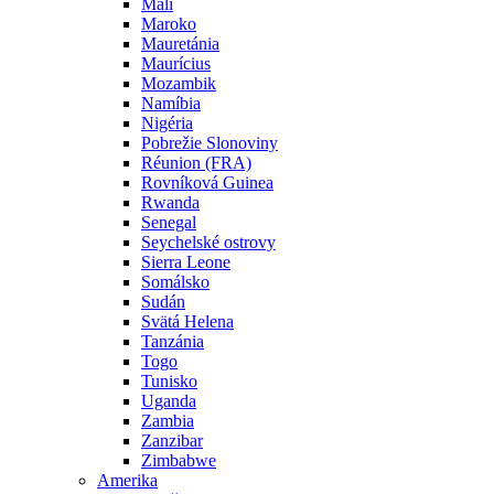
Mali
Maroko
Mauretánia
Maurícius
Mozambik
Namíbia
Nigéria
Pobrežie Slonoviny
Réunion (FRA)
Rovníková Guinea
Rwanda
Senegal
Seychelské ostrovy
Sierra Leone
Somálsko
Sudán
Svätá Helena
Tanzánia
Togo
Tunisko
Uganda
Zambia
Zanzibar
Zimbabwe
Amerika