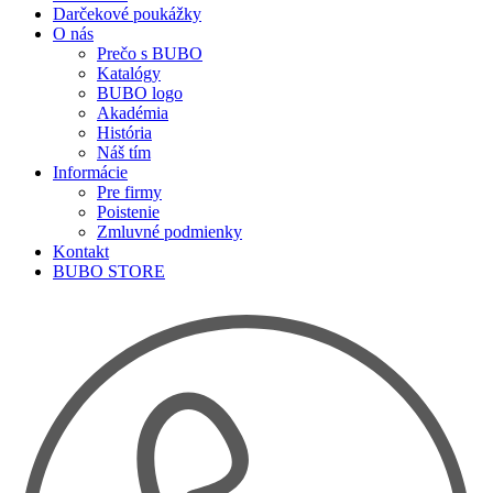
Darčekové poukážky
O nás
Prečo s BUBO
Katalógy
BUBO logo
Akadémia
História
Náš tím
Informácie
Pre firmy
Poistenie
Zmluvné podmienky
Kontakt
BUBO STORE