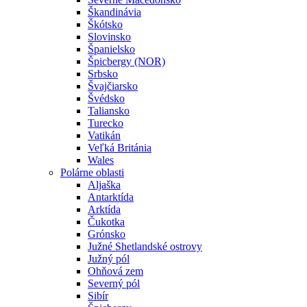
Škandinávia
Škótsko
Slovinsko
Španielsko
Špicbergy (NOR)
Srbsko
Švajčiarsko
Švédsko
Taliansko
Turecko
Vatikán
Veľká Británia
Wales
Polárne oblasti
Aljaška
Antarktída
Arktída
Čukotka
Grónsko
Južné Shetlandské ostrovy
Južný pól
Ohňová zem
Severný pól
Sibír