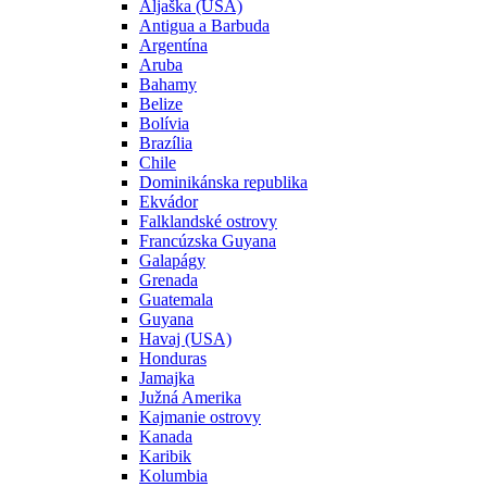
Aljaška (USA)
Antigua a Barbuda
Argentína
Aruba
Bahamy
Belize
Bolívia
Brazília
Chile
Dominikánska republika
Ekvádor
Falklandské ostrovy
Francúzska Guyana
Galapágy
Grenada
Guatemala
Guyana
Havaj (USA)
Honduras
Jamajka
Južná Amerika
Kajmanie ostrovy
Kanada
Karibik
Kolumbia