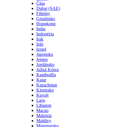
Čína
Dubaj (SAE)
Filipíny
Gruzínsko
Hongkong
India
Indonézia
Irak
Irán
Izrael
Japonsko
Jemen
Jordánsko
Južná Kórea
Kambodža
Katar
Kazachstan
Kirgizsko
Kuvajt
Laos
Libanon
Macao
Malajzia
Maldivy
Mjanmarsko