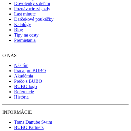
Dovolenky s deťmi
Poznávacie zájazdy
Last minute
Darčekové poukážky
Katalógy
Blog
Tipy na cesty
Premietania
O NÁS
Náš tím
Práca pre BUBO
Akadémia
Prečo s BUBO
BUBO logo
Referencie
História
INFORMÁCIE
Trans Danube Swim
BUBO Partners