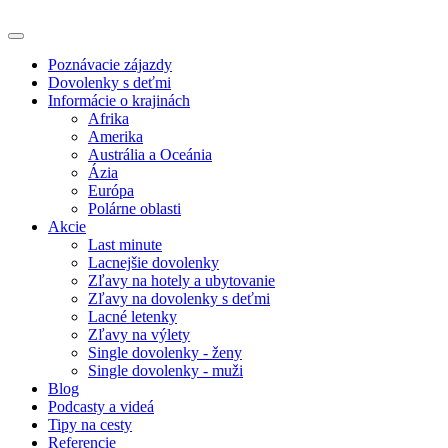
Poznávacie zájazdy
Dovolenky s deťmi
Informácie o krajinách
Afrika
Amerika
Austrália a Oceánia
Ázia
Európa
Polárne oblasti
Akcie
Last minute
Lacnejšie dovolenky
Zľavy na hotely a ubytovanie
Zľavy na dovolenky s deťmi
Lacné letenky
Zľavy na výlety
Single dovolenky - ženy
Single dovolenky - muži
Blog
Podcasty a videá
Tipy na cesty
Referencie