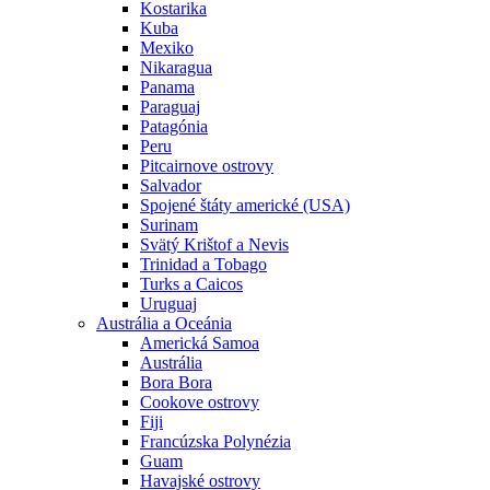
Kostarika
Kuba
Mexiko
Nikaragua
Panama
Paraguaj
Patagónia
Peru
Pitcairnove ostrovy
Salvador
Spojené štáty americké (USA)
Surinam
Svätý Krištof a Nevis
Trinidad a Tobago
Turks a Caicos
Uruguaj
Austrália a Oceánia
Americká Samoa
Austrália
Bora Bora
Cookove ostrovy
Fiji
Francúzska Polynézia
Guam
Havajské ostrovy