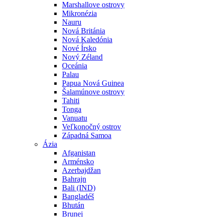
Marshallove ostrovy
Mikronézia
Nauru
Nová Británia
Nová Kaledónia
Nové Írsko
Nový Zéland
Oceánia
Palau
Papua Nová Guinea
Šalamúnove ostrovy
Tahiti
Tonga
Vanuatu
Veľkonočný ostrov
Západná Samoa
Ázia
Afganistan
Arménsko
Azerbajdžan
Bahrajn
Bali (IND)
Bangladéš
Bhután
Brunej