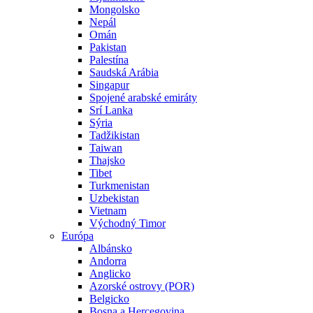
Mongolsko
Nepál
Omán
Pakistan
Palestína
Saudská Arábia
Singapur
Spojené arabské emiráty
Srí Lanka
Sýria
Tadžikistan
Taiwan
Thajsko
Tibet
Turkmenistan
Uzbekistan
Vietnam
Východný Timor
Európa
Albánsko
Andorra
Anglicko
Azorské ostrovy (POR)
Belgicko
Bosna a Hercegovina