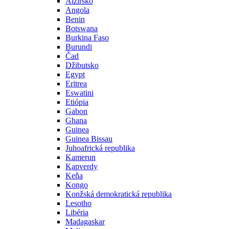
Alžírsko
Angola
Benin
Botswana
Burkina Faso
Burundi
Čad
Džibutsko
Egypt
Eritrea
Eswatini
Etiópia
Gabon
Ghana
Guinea
Guinea Bissau
Juhoafrická republika
Kamerun
Kapverdy
Keňa
Kongo
Konžská demokratická republika
Lesotho
Libéria
Madagaskar