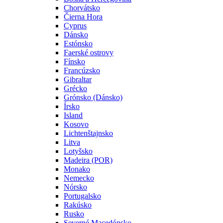
Chorvátsko
Čierna Hora
Cyprus
Dánsko
Estónsko
Faerské ostrovy
Fínsko
Francúzsko
Gibraltar
Grécko
Grónsko (Dánsko)
Írsko
Island
Kosovo
Lichtenštajnsko
Litva
Lotyšsko
Madeira (POR)
Monako
Nemecko
Nórsko
Portugalsko
Rakúsko
Rusko
Severné Macedónsko