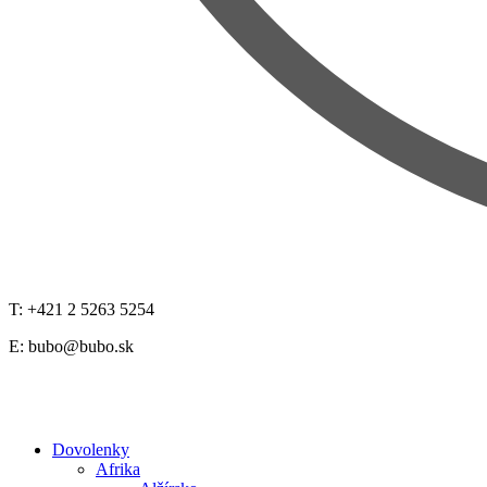
T: +421 2 5263 5254
E:
bubo@bubo.sk
Dovolenky
Afrika