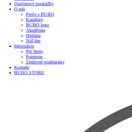
Darčekové poukážky
O nás
Prečo s BUBO
Katalógy
BUBO logo
Akadémia
História
Náš tím
Informácie
Pre firmy
Poistenie
Zmluvné podmienky
Kontakt
BUBO STORE