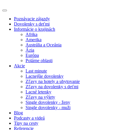
Poznávacie zájazdy
Dovolenky s deťmi
Informácie o krajinách
Afrika
Amerika
Austrália a Oceánia
Ázia
Európa
Polárne oblasti
Akcie
Last minute
Lacnejšie dovolenky
Zľavy na hotely a ubytovanie
Zľavy na dovolenky s deťmi
Lacné letenky
Zľavy na výlety
Single dovolenky - ženy
Single dovolenky - muži
Blog
Podcasty a videá
Tipy na cesty
Referencie