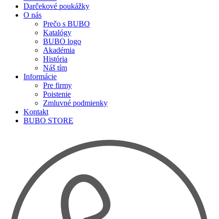
Darčekové poukážky
O nás
Prečo s BUBO
Katalógy
BUBO logo
Akadémia
História
Náš tím
Informácie
Pre firmy
Poistenie
Zmluvné podmienky
Kontakt
BUBO STORE