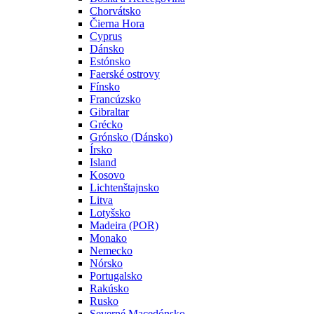
Chorvátsko
Čierna Hora
Cyprus
Dánsko
Estónsko
Faerské ostrovy
Fínsko
Francúzsko
Gibraltar
Grécko
Grónsko (Dánsko)
Írsko
Island
Kosovo
Lichtenštajnsko
Litva
Lotyšsko
Madeira (POR)
Monako
Nemecko
Nórsko
Portugalsko
Rakúsko
Rusko
Severné Macedónsko