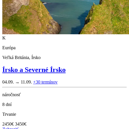
K
Európa
Veľká Británia, Írsko
Írsko a Severné Írsko
04.09. → 11.09.
+30
termínov
náročnosť
8 dní
Trvanie
2450
€
3450€