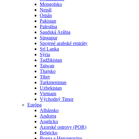
Mongolsko
Nepál
Omán
Pakistan
Palestína
Saudská Arábia
Singapur
Spojené arabské emiráty
Srí Lanka
Sýria
Tadžikistan
Taiwan
Thajsko
Tibet
Turkmenistan
Uzbekistan
Vietnam
Východný Timor
Európa
Albánsko
Andorra
Anglicko
Azorské ostrovy (POR)
Belgicko
Bosna a Hercegovina