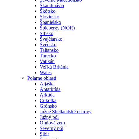
Škandinávia
Škótsko
Slovinsko
Španielsko
Špicbergy (NOR)
Srbsko
Švajčiarsko
Švédsko
Taliansko
Turecko
Vatikán
Veľká Británia
Wales
Polárne oblasti
Aljaška
Antarktída
Arktída
Čukotka
Grónsko
Južné Shetlandské ostrovy
Južný pól
Ohňová zem
Severný pól
Sibír