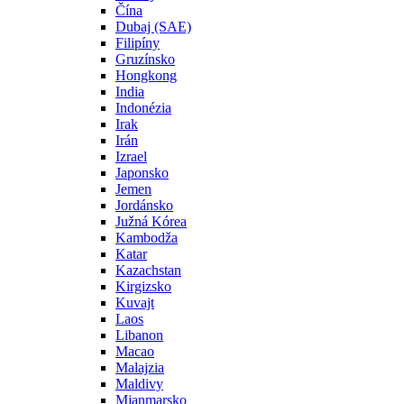
Čína
Dubaj (SAE)
Filipíny
Gruzínsko
Hongkong
India
Indonézia
Irak
Irán
Izrael
Japonsko
Jemen
Jordánsko
Južná Kórea
Kambodža
Katar
Kazachstan
Kirgizsko
Kuvajt
Laos
Libanon
Macao
Malajzia
Maldivy
Mjanmarsko