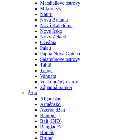
Marshallove ostrovy
Mikronézia
Nauru
Nová Británia
Nová Kaledónia
Nové Írsko
Nový Zéland
Oceánia
Palau
Papua Nová Guinea
Šalamúnove ostrovy
Tahiti
Tonga
Vanuatu
Veľkonočný ostrov
Západná Samoa
Ázia
Afganistan
Arménsko
Azerbajdžan
Bahrajn
Bali (IND)
Bangladéš
Bhután
Brunej