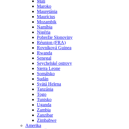
Mali
Maroko
Mauretánia
Maurícius
Mozambik
Namíbia
Nigéria
Pobrežie Slonoviny
Réunion (FRA)
Rovníková Guinea
Rwanda
Senegal
Seychelské ostrovy
Sierra Leone
Somálsko
Sudán
Svätá Helena
Tanzánia
Togo
Tunisko
Uganda
Zambia
Zanzibar
Zimbabwe
Amerika