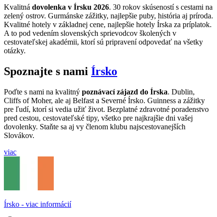
Kvalitná
dovolenka v Írsku 2026
. 30 rokov skúseností s cestami na
zelený ostrov. Gurmánske zážitky, najlepšie puby, história aj príroda.
Kvalitné hotely v základnej cene, najlepšie hotely Írska za príplatok.
A to pod vedením slovenských sprievodcov školených v
cestovateľskej akadémii, ktorí sú pripravení odpovedať na všetky
otázky.
Spoznajte s nami
Írsko
Poďte s nami na kvalitný
poznávací zájazd do Írska
. Dublin,
Cliffs of Moher, ale aj Belfast a Severné Írsko. Guinness a zážitky
pre ľudí, ktorí si vedia užiť život.
Bezplatné zdravotné poradenstvo
pred cestou, cestovateľské tipy, všetko pre najkrajšie dni vašej
dovolenky.
Staňte sa aj vy členom klubu najscestovanejších
Slovákov.
viac
Írsko - viac informácií