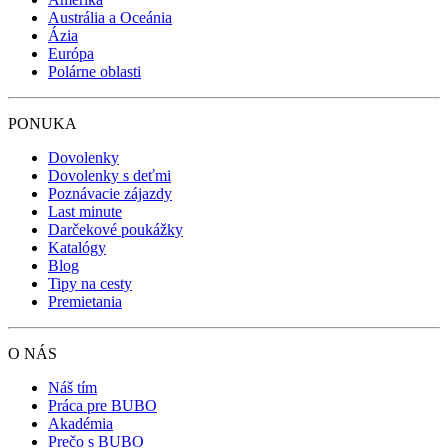
Austrália a Oceánia
Ázia
Európa
Polárne oblasti
PONUKA
Dovolenky
Dovolenky s deťmi
Poznávacie zájazdy
Last minute
Darčekové poukážky
Katalógy
Blog
Tipy na cesty
Premietania
O NÁS
Náš tím
Práca pre BUBO
Akadémia
Prečo s BUBO