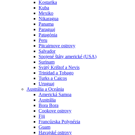
Kostarika
Kuba
Mexiko
Nikaragua
Panama
Paraguaj
Patagónia
Peru
Pitcairnove ostrovy
Salvador
Spojené štáty americké (USA)
Surinam
Svätý Krištof a Nevis
Trinidad a Tobago
Turks a Caicos
Uruguaj
Austrália a Oceánia
Americká Samoa
Austrália
Bora Bora
Cookove ostrovy
Fiji
Francúzska Polynézia
Guam
Havajské ostrovy