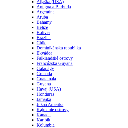
Aljaška (USA)
Antigua a Barbuda
Argentína
Aruba
Bahamy
Belize
Bolívia
Brazília
Chile
Dominikánska republika
Ekvádor
Falklandské ostrovy
Francúzska Guyana
Galapágy
Grenada
Guatemala
Guyana
Havaj (USA)
Honduras
Jamajka
Južná Amerika
Kajmanie ostrovy
Kanada
Karibik
Kolumbia