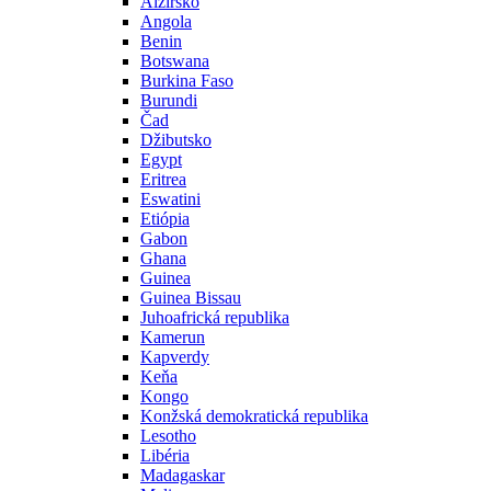
Alžírsko
Angola
Benin
Botswana
Burkina Faso
Burundi
Čad
Džibutsko
Egypt
Eritrea
Eswatini
Etiópia
Gabon
Ghana
Guinea
Guinea Bissau
Juhoafrická republika
Kamerun
Kapverdy
Keňa
Kongo
Konžská demokratická republika
Lesotho
Libéria
Madagaskar