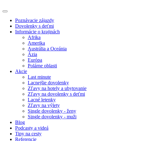
Poznávacie zájazdy
Dovolenky s deťmi
Informácie o krajinách
Afrika
Amerika
Austrália a Oceánia
Ázia
Európa
Polárne oblasti
Akcie
Last minute
Lacnejšie dovolenky
Zľavy na hotely a ubytovanie
Zľavy na dovolenky s deťmi
Lacné letenky
Zľavy na výlety
Single dovolenky - ženy
Single dovolenky - muži
Blog
Podcasty a videá
Tipy na cesty
Referencie