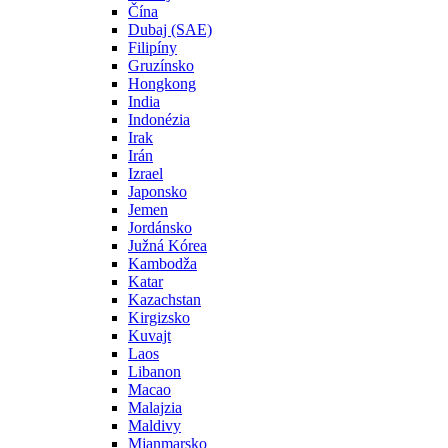
Čína
Dubaj (SAE)
Filipíny
Gruzínsko
Hongkong
India
Indonézia
Irak
Irán
Izrael
Japonsko
Jemen
Jordánsko
Južná Kórea
Kambodža
Katar
Kazachstan
Kirgizsko
Kuvajt
Laos
Libanon
Macao
Malajzia
Maldivy
Mjanmarsko