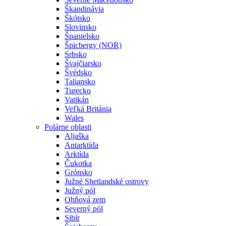
Škandinávia
Škótsko
Slovinsko
Španielsko
Špicbergy (NOR)
Srbsko
Švajčiarsko
Švédsko
Taliansko
Turecko
Vatikán
Veľká Británia
Wales
Polárne oblasti
Aljaška
Antarktída
Arktída
Čukotka
Grónsko
Južné Shetlandské ostrovy
Južný pól
Ohňová zem
Severný pól
Sibír