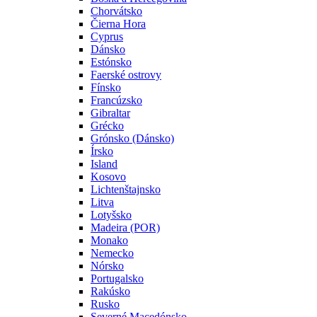
Chorvátsko
Čierna Hora
Cyprus
Dánsko
Estónsko
Faerské ostrovy
Fínsko
Francúzsko
Gibraltar
Grécko
Grónsko (Dánsko)
Írsko
Island
Kosovo
Lichtenštajnsko
Litva
Lotyšsko
Madeira (POR)
Monako
Nemecko
Nórsko
Portugalsko
Rakúsko
Rusko
Severné Macedónsko