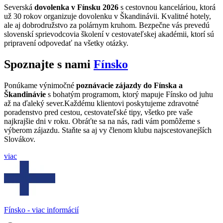
Severská
dovolenka v Fínsku 2026
s cestovnou kanceláriou, ktorá
už 30 rokov organizuje dovolenku v Škandinávii. Kvalitné hotely,
ale aj dobrodružstvo za polárnym kruhom. Bezpečne vás prevedú
slovenskí sprievodcovia školení v cestovateľskej akadémii, ktorí sú
pripravení odpovedať na všetky otázky.
Spoznajte s nami
Fínsko
Ponúkame výnimočné
poznávacie zájazdy do Fínska a
Škandinávie
s bohatým programom, ktorý mapuje Fínsko od juhu
až na ďaleký sever.
Každému klientovi poskytujeme zdravotné
poradenstvo pred cestou, cestovateľské tipy, všetko pre vaše
najkrajšie dni v roku.
Obráťte sa na nás, radi vám pomôžeme s
výberom zájazdu. Staňte sa aj vy členom klubu najscestovanejších
Slovákov.
viac
Fínsko - viac informácií