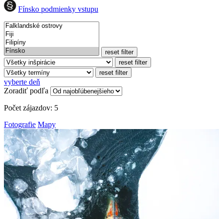
Fínsko podmienky vstupu
reset filter
reset filter
reset filter
vyberte deň
Zoradiť podľa
Počet zájazdov:
5
Fotografie
Mapy