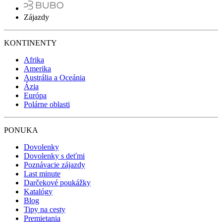
Zájazdy
KONTINENTY
Afrika
Amerika
Austrália a Oceánia
Ázia
Európa
Polárne oblasti
PONUKA
Dovolenky
Dovolenky s deťmi
Poznávacie zájazdy
Last minute
Darčekové poukážky
Katalógy
Blog
Tipy na cesty
Premietania