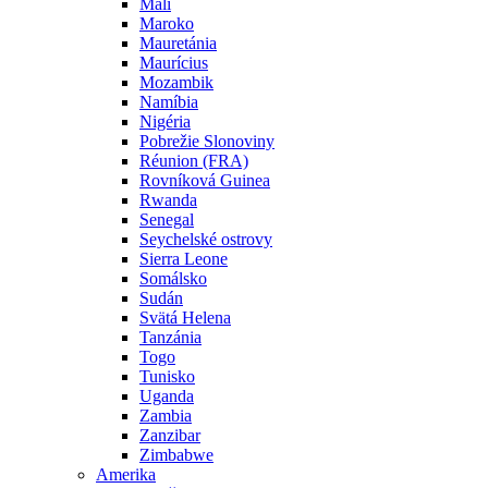
Mali
Maroko
Mauretánia
Maurícius
Mozambik
Namíbia
Nigéria
Pobrežie Slonoviny
Réunion (FRA)
Rovníková Guinea
Rwanda
Senegal
Seychelské ostrovy
Sierra Leone
Somálsko
Sudán
Svätá Helena
Tanzánia
Togo
Tunisko
Uganda
Zambia
Zanzibar
Zimbabwe
Amerika