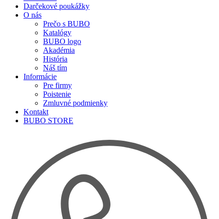
Darčekové poukážky
O nás
Prečo s BUBO
Katalógy
BUBO logo
Akadémia
História
Náš tím
Informácie
Pre firmy
Poistenie
Zmluvné podmienky
Kontakt
BUBO STORE