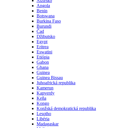
Alžírsko
Angola
Benin
Botswana
Burkina Faso
Burundi
Čad
Džibutsko
Egypt
Eritrea
Eswatini
Etiópia
Gabon
Ghana
Guinea
Guinea Bissau
Juhoafrická republika
Kamerun
Kapverdy
Keňa
Kongo
Konžská demokratická republika
Lesotho
Libéria
Madagaskar