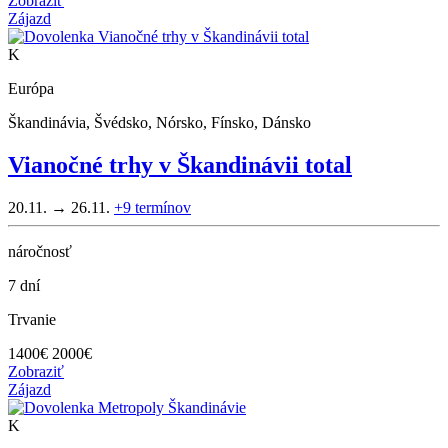
Zobraziť
Zájazd
K
Európa
Škandinávia, Švédsko, Nórsko, Fínsko, Dánsko
Vianočné trhy v Škandinávii total
20.11. → 26.11.
+9
termínov
náročnosť
7 dní
Trvanie
1400
€
2000€
Zobraziť
Zájazd
K