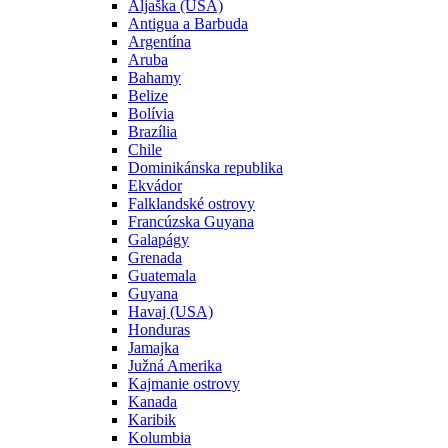
Aljaška (USA)
Antigua a Barbuda
Argentína
Aruba
Bahamy
Belize
Bolívia
Brazília
Chile
Dominikánska republika
Ekvádor
Falklandské ostrovy
Francúzska Guyana
Galapágy
Grenada
Guatemala
Guyana
Havaj (USA)
Honduras
Jamajka
Južná Amerika
Kajmanie ostrovy
Kanada
Karibik
Kolumbia