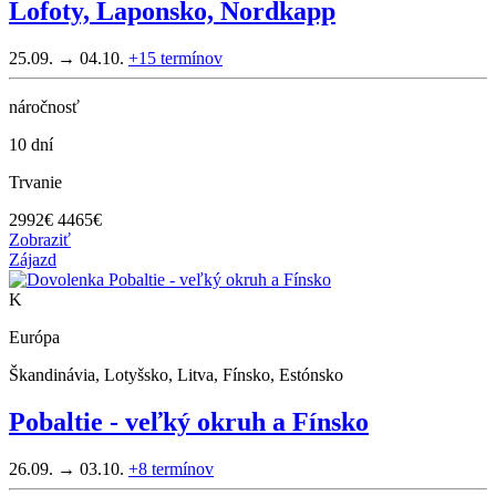
Lofoty, Laponsko, Nordkapp
25.09. → 04.10.
+15
termínov
náročnosť
10 dní
Trvanie
2992
€
4465€
Zobraziť
Zájazd
K
Európa
Škandinávia, Lotyšsko, Litva, Fínsko, Estónsko
Pobaltie - veľký okruh a Fínsko
26.09. → 03.10.
+8
termínov