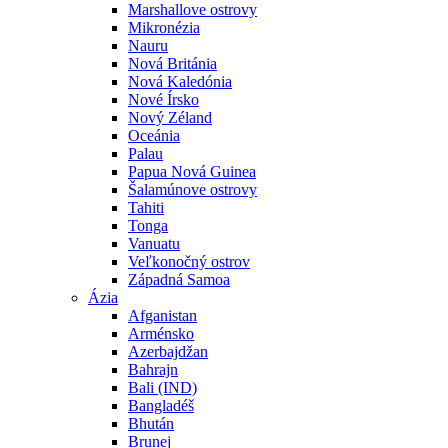
Marshallove ostrovy
Mikronézia
Nauru
Nová Británia
Nová Kaledónia
Nové Írsko
Nový Zéland
Oceánia
Palau
Papua Nová Guinea
Šalamúnove ostrovy
Tahiti
Tonga
Vanuatu
Veľkonočný ostrov
Západná Samoa
Ázia
Afganistan
Arménsko
Azerbajdžan
Bahrajn
Bali (IND)
Bangladéš
Bhután
Brunej