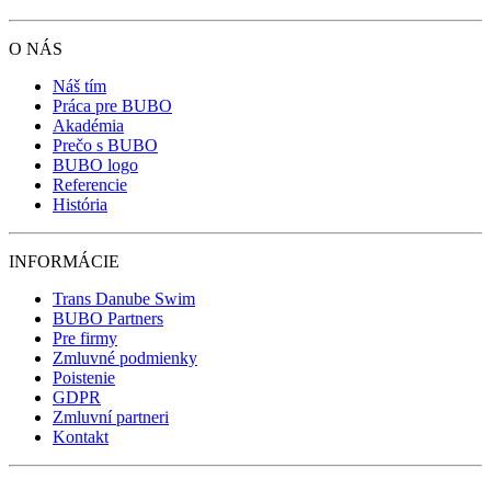
O NÁS
Náš tím
Práca pre BUBO
Akadémia
Prečo s BUBO
BUBO logo
Referencie
História
INFORMÁCIE
Trans Danube Swim
BUBO Partners
Pre firmy
Zmluvné podmienky
Poistenie
GDPR
Zmluvní partneri
Kontakt