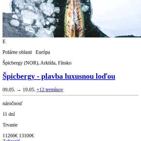
E
Polárne oblasti Európa
Špicbergy (NOR), Arktída, Fínsko
Špicbergy - plavba luxusnou loďou
09.05. → 19.05.
+12
termínov
náročnosť
11 dní
Trvanie
11266
€
13100€