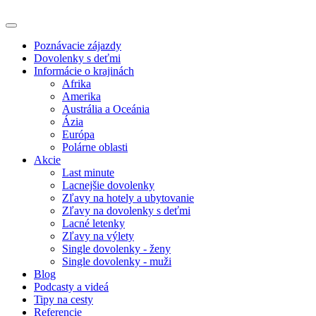
Poznávacie zájazdy
Dovolenky s deťmi
Informácie o krajinách
Afrika
Amerika
Austrália a Oceánia
Ázia
Európa
Polárne oblasti
Akcie
Last minute
Lacnejšie dovolenky
Zľavy na hotely a ubytovanie
Zľavy na dovolenky s deťmi
Lacné letenky
Zľavy na výlety
Single dovolenky - ženy
Single dovolenky - muži
Blog
Podcasty a videá
Tipy na cesty
Referencie