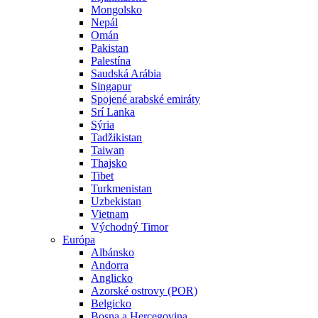
Mongolsko
Nepál
Omán
Pakistan
Palestína
Saudská Arábia
Singapur
Spojené arabské emiráty
Srí Lanka
Sýria
Tadžikistan
Taiwan
Thajsko
Tibet
Turkmenistan
Uzbekistan
Vietnam
Východný Timor
Európa
Albánsko
Andorra
Anglicko
Azorské ostrovy (POR)
Belgicko
Bosna a Hercegovina