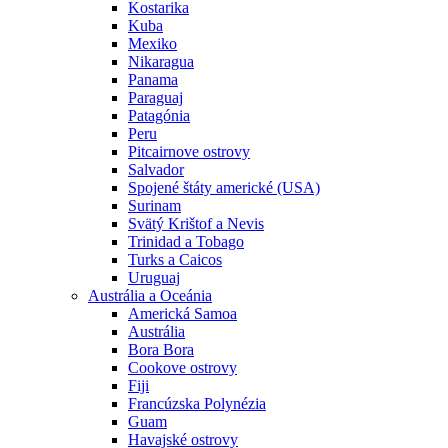
Kostarika
Kuba
Mexiko
Nikaragua
Panama
Paraguaj
Patagónia
Peru
Pitcairnove ostrovy
Salvador
Spojené štáty americké (USA)
Surinam
Svätý Krištof a Nevis
Trinidad a Tobago
Turks a Caicos
Uruguaj
Austrália a Oceánia
Americká Samoa
Austrália
Bora Bora
Cookove ostrovy
Fiji
Francúzska Polynézia
Guam
Havajské ostrovy