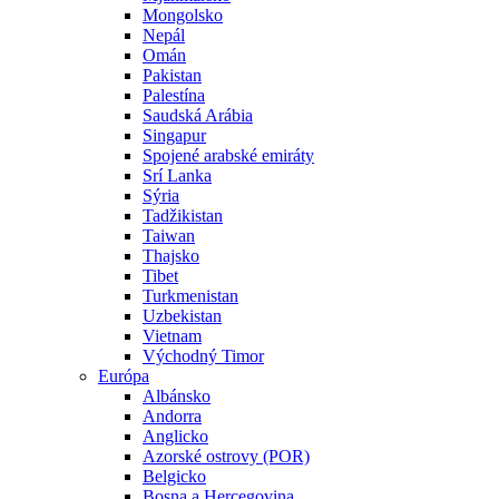
Mongolsko
Nepál
Omán
Pakistan
Palestína
Saudská Arábia
Singapur
Spojené arabské emiráty
Srí Lanka
Sýria
Tadžikistan
Taiwan
Thajsko
Tibet
Turkmenistan
Uzbekistan
Vietnam
Východný Timor
Európa
Albánsko
Andorra
Anglicko
Azorské ostrovy (POR)
Belgicko
Bosna a Hercegovina