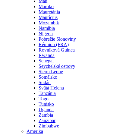
Mali
Maroko
Mauretánia
Maurícius
Mozambik
Namíbia
Nigéria
Pobrežie Slonoviny
Réunion (FRA)
Rovníková Guinea
Rwanda
Senegal
Seychelské ostrovy
Sierra Leone
Somálsko
Sudán
Svätá Helena
Tanzánia
Togo
Tunisko
Uganda
Zambia
Zanzibar
Zimbabwe
Amerika