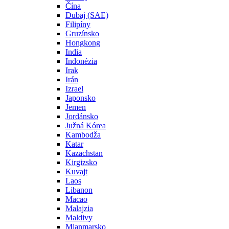
Čína
Dubaj (SAE)
Filipíny
Gruzínsko
Hongkong
India
Indonézia
Irak
Irán
Izrael
Japonsko
Jemen
Jordánsko
Južná Kórea
Kambodža
Katar
Kazachstan
Kirgizsko
Kuvajt
Laos
Libanon
Macao
Malajzia
Maldivy
Mjanmarsko