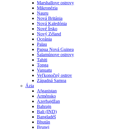
Marshallove ostrovy
Mikronézia
Nauru
Nová Británia
Nová Kaledónia
Nové Írsko
Nový Zéland
Oceánia
Palau
Papua Nová Guinea
Šalamúnove ostrovy
Tahiti
Tonga
Vanuatu
Veľkonočný ostrov
Západná Samoa
Ázia
Afganistan
Arménsko
Azerbajdžan
Bahrajn
Bali (IND)
Bangladéš
Bhután
Brunej