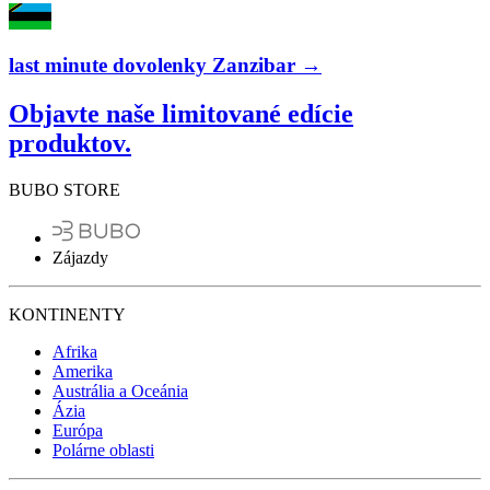
last minute dovolenky Zanzibar →
Objavte naše limitované edície
produktov.
BUBO STORE
Zájazdy
KONTINENTY
Afrika
Amerika
Austrália a Oceánia
Ázia
Európa
Polárne oblasti