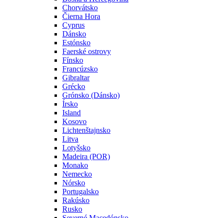
Chorvátsko
Čierna Hora
Cyprus
Dánsko
Estónsko
Faerské ostrovy
Fínsko
Francúzsko
Gibraltar
Grécko
Grónsko (Dánsko)
Írsko
Island
Kosovo
Lichtenštajnsko
Litva
Lotyšsko
Madeira (POR)
Monako
Nemecko
Nórsko
Portugalsko
Rakúsko
Rusko
Severné Macedónsko