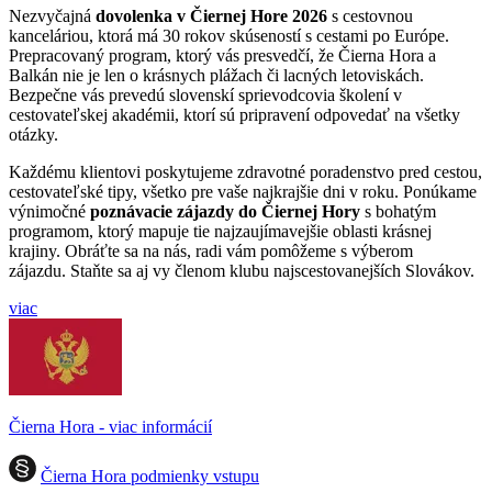
Nezvyčajná
dovolenka v Čiernej Hore 2026
s cestovnou
kanceláriou, ktorá má 30 rokov skúseností s cestami po Európe.
Prepracovaný program, ktorý vás presvedčí, že Čierna Hora a
Balkán nie je len o krásnych plážach či lacných letoviskách.
Bezpečne vás prevedú slovenskí sprievodcovia školení v
cestovateľskej akadémii, ktorí sú pripravení odpovedať na všetky
otázky.
Každému klientovi poskytujeme zdravotné poradenstvo pred cestou,
cestovateľské tipy, všetko pre vaše najkrajšie dni v roku.
Ponúkame
výnimočné
poznávacie zájazdy do Čiernej Hory
s bohatým
programom, ktorý mapuje tie najzaujímavejšie oblasti krásnej
krajiny. Obráťte sa na nás, radi vám pomôžeme s výberom
zájazdu. Staňte sa aj vy členom klubu najscestovanejších Slovákov.
viac
Čierna Hora - viac informácií
Čierna Hora podmienky vstupu