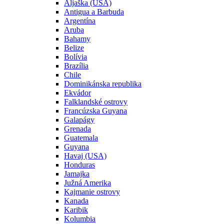
Aljaška (USA)
Antigua a Barbuda
Argentína
Aruba
Bahamy
Belize
Bolívia
Brazília
Chile
Dominikánska republika
Ekvádor
Falklandské ostrovy
Francúzska Guyana
Galapágy
Grenada
Guatemala
Guyana
Havaj (USA)
Honduras
Jamajka
Južná Amerika
Kajmanie ostrovy
Kanada
Karibik
Kolumbia