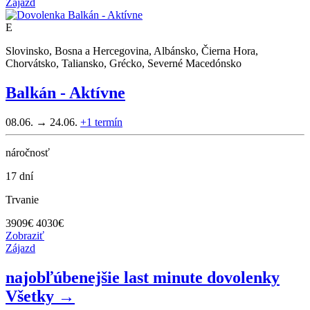
Zájazd
E
Slovinsko, Bosna a Hercegovina, Albánsko, Čierna Hora,
Chorvátsko, Taliansko, Grécko, Severné Macedónsko
Balkán - Aktívne
08.06. → 24.06.
+1
termín
náročnosť
17 dní
Trvanie
3909
€
4030€
Zobraziť
Zájazd
najobľúbenejšie last minute dovolenky
Všetky →