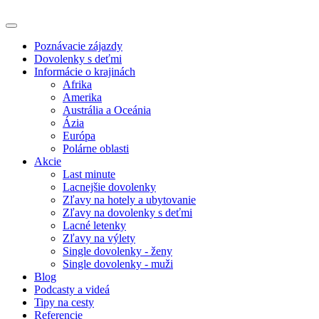
Poznávacie zájazdy
Dovolenky s deťmi
Informácie o krajinách
Afrika
Amerika
Austrália a Oceánia
Ázia
Európa
Polárne oblasti
Akcie
Last minute
Lacnejšie dovolenky
Zľavy na hotely a ubytovanie
Zľavy na dovolenky s deťmi
Lacné letenky
Zľavy na výlety
Single dovolenky - ženy
Single dovolenky - muži
Blog
Podcasty a videá
Tipy na cesty
Referencie