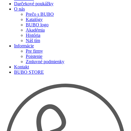
Darčekové poukážky
O nás
Prečo s BUBO
Katalógy
BUBO logo
Akadémia
História
Náš tím
Informácie
Pre firmy
Poistenie
Zmluvné podmienky
Kontakt
BUBO STORE