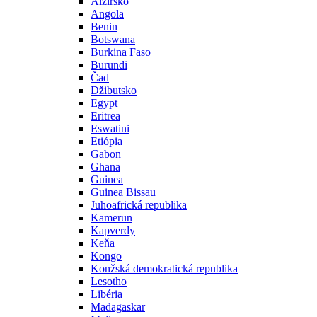
Alžírsko
Angola
Benin
Botswana
Burkina Faso
Burundi
Čad
Džibutsko
Egypt
Eritrea
Eswatini
Etiópia
Gabon
Ghana
Guinea
Guinea Bissau
Juhoafrická republika
Kamerun
Kapverdy
Keňa
Kongo
Konžská demokratická republika
Lesotho
Libéria
Madagaskar