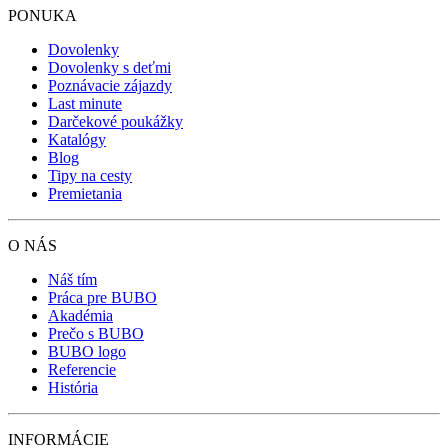
PONUKA
Dovolenky
Dovolenky s deťmi
Poznávacie zájazdy
Last minute
Darčekové poukážky
Katalógy
Blog
Tipy na cesty
Premietania
O NÁS
Náš tím
Práca pre BUBO
Akadémia
Prečo s BUBO
BUBO logo
Referencie
História
INFORMÁCIE