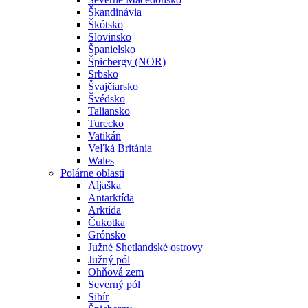
Škandinávia
Škótsko
Slovinsko
Španielsko
Špicbergy (NOR)
Srbsko
Švajčiarsko
Švédsko
Taliansko
Turecko
Vatikán
Veľká Británia
Wales
Polárne oblasti
Aljaška
Antarktída
Arktída
Čukotka
Grónsko
Južné Shetlandské ostrovy
Južný pól
Ohňová zem
Severný pól
Sibír