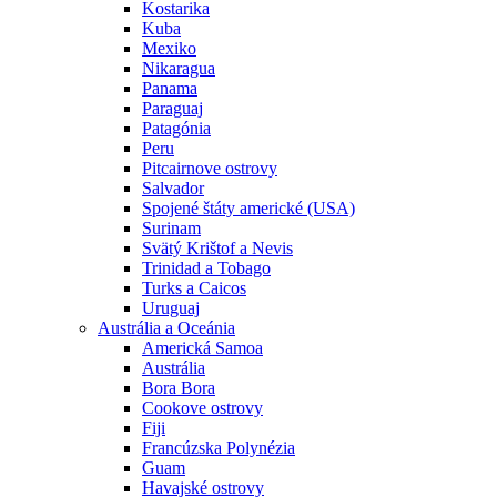
Kostarika
Kuba
Mexiko
Nikaragua
Panama
Paraguaj
Patagónia
Peru
Pitcairnove ostrovy
Salvador
Spojené štáty americké (USA)
Surinam
Svätý Krištof a Nevis
Trinidad a Tobago
Turks a Caicos
Uruguaj
Austrália a Oceánia
Americká Samoa
Austrália
Bora Bora
Cookove ostrovy
Fiji
Francúzska Polynézia
Guam
Havajské ostrovy