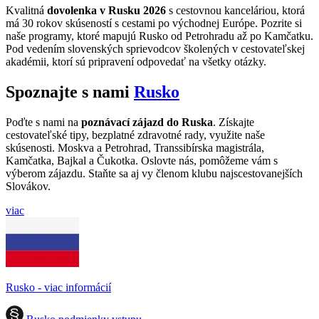
Kvalitná
dovolenka v Rusku 2026
s cestovnou kanceláriou, ktorá
má 30 rokov skúseností s cestami po východnej Európe. Pozrite si
naše programy, ktoré mapujú Rusko od Petrohradu až po Kamčatku.
Pod vedením slovenských sprievodcov školených v cestovateľskej
akadémii, ktorí sú pripravení odpovedať na všetky otázky.
Spoznajte s nami
Rusko
Poďte s nami na
poznávací zájazd do Ruska
. Získajte
cestovateľské tipy, bezplatné zdravotné rady, využite naše
skúsenosti.
Moskva a Petrohrad, Transsibírska magistrála,
Kamčatka, Bajkal a Čukotka. Oslovte
nás, pomôžeme vám s
výberom zájazdu. Staňte sa aj vy členom klubu najscestovanejších
Slovákov.
viac
Rusko - viac informácií