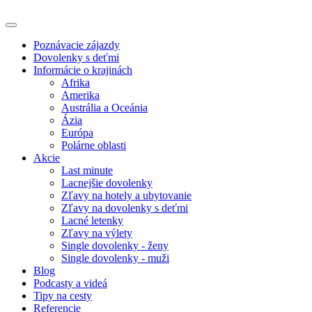
Poznávacie zájazdy
Dovolenky s deťmi
Informácie o krajinách
Afrika
Amerika
Austrália a Oceánia
Ázia
Európa
Polárne oblasti
Akcie
Last minute
Lacnejšie dovolenky
Zľavy na hotely a ubytovanie
Zľavy na dovolenky s deťmi
Lacné letenky
Zľavy na výlety
Single dovolenky - ženy
Single dovolenky - muži
Blog
Podcasty a videá
Tipy na cesty
Referencie