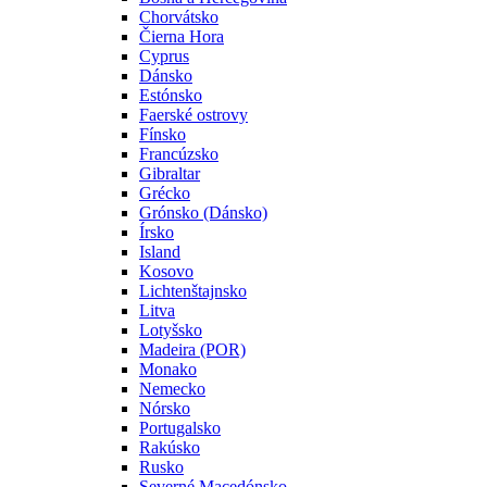
Chorvátsko
Čierna Hora
Cyprus
Dánsko
Estónsko
Faerské ostrovy
Fínsko
Francúzsko
Gibraltar
Grécko
Grónsko (Dánsko)
Írsko
Island
Kosovo
Lichtenštajnsko
Litva
Lotyšsko
Madeira (POR)
Monako
Nemecko
Nórsko
Portugalsko
Rakúsko
Rusko
Severné Macedónsko