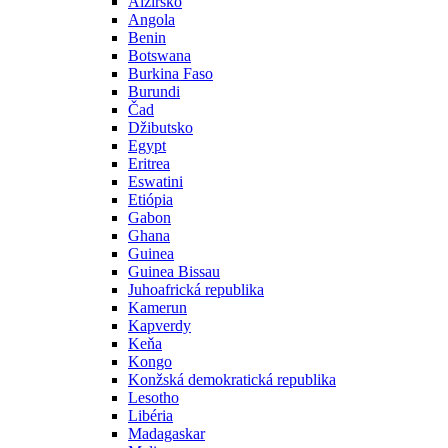
Alžírsko
Angola
Benin
Botswana
Burkina Faso
Burundi
Čad
Džibutsko
Egypt
Eritrea
Eswatini
Etiópia
Gabon
Ghana
Guinea
Guinea Bissau
Juhoafrická republika
Kamerun
Kapverdy
Keňa
Kongo
Konžská demokratická republika
Lesotho
Libéria
Madagaskar