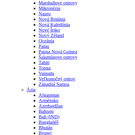
Marshallove ostrovy
Mikronézia
Nauru
Nová Británia
Nová Kaledónia
Nové Írsko
Nový Zéland
Oceánia
Palau
Papua Nová Guinea
Šalamúnove ostrovy
Tahiti
Tonga
Vanuatu
Veľkonočný ostrov
Západná Samoa
Ázia
Afganistan
Arménsko
Azerbajdžan
Bahrajn
Bali (IND)
Bangladéš
Bhután
Brunej