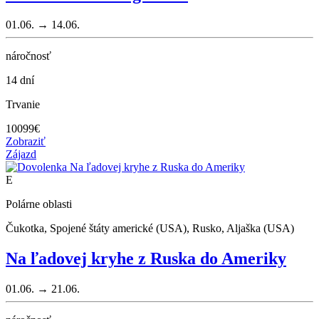
01.06. → 14.06.
náročnosť
14 dní
Trvanie
10099
€
Zobraziť
Zájazd
E
Polárne oblasti
Čukotka, Spojené štáty americké (USA), Rusko, Aljaška (USA)
Na ľadovej kryhe z Ruska do Ameriky
01.06. → 21.06.