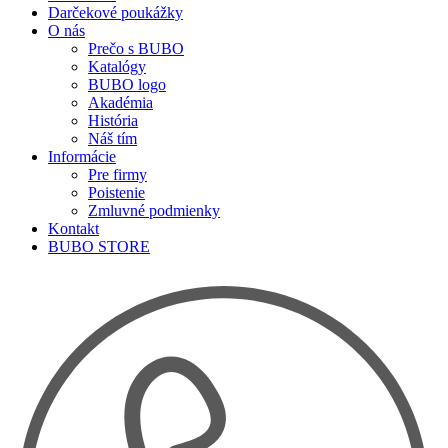
Darčekové poukážky
O nás
Prečo s BUBO
Katalógy
BUBO logo
Akadémia
História
Náš tím
Informácie
Pre firmy
Poistenie
Zmluvné podmienky
Kontakt
BUBO STORE