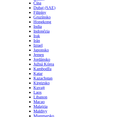
Čína
Dubaj (SAE)
Filipíny
Gruzínsko
Hongkong
India
Indonézia
Irak
Irán
Izrael
Japonsko
Jemen
Jordánsko
Južná Kórea
Kambodža
Katar
Kazachstan
Kirgizsko
Kuvajt
Laos
Libanon
Macao
Malajzia
Maldivy
Mjanmarsko