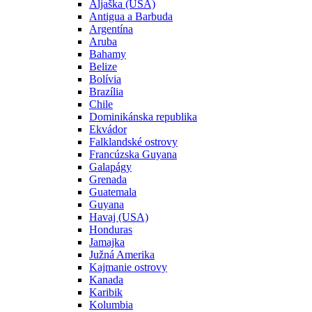
Aljaška (USA)
Antigua a Barbuda
Argentína
Aruba
Bahamy
Belize
Bolívia
Brazília
Chile
Dominikánska republika
Ekvádor
Falklandské ostrovy
Francúzska Guyana
Galapágy
Grenada
Guatemala
Guyana
Havaj (USA)
Honduras
Jamajka
Južná Amerika
Kajmanie ostrovy
Kanada
Karibik
Kolumbia