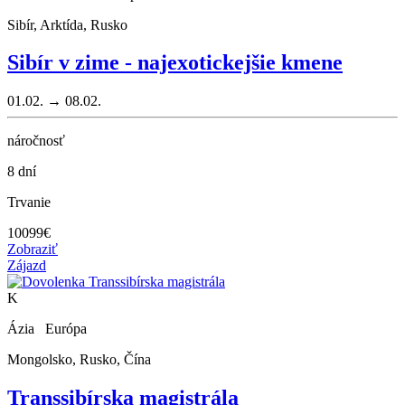
Sibír, Arktída, Rusko
Sibír v zime - najexotickejšie kmene
01.02. → 08.02.
náročnosť
8 dní
Trvanie
10099
€
Zobraziť
Zájazd
K
Ázia Európa
Mongolsko, Rusko, Čína
Transsibírska magistrála