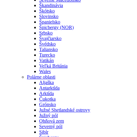
Škandinávia
Škótsko
Slovinsko
Španielsko
Špicbergy (NOR)
Srbsko
Švajčiarsko
Švédsko
Taliansko
Turecko
Vatikán
Veľká Británia
Wales
Polárne oblasti
Aljaška
Antarktída
Arktída
Čukotka
Grónsko
Južné Shetlandské ostrovy
Južný pól
Ohňová zem
Severný pól
Sibír