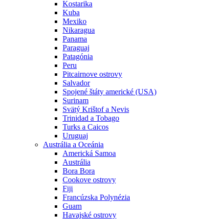
Kostarika
Kuba
Mexiko
Nikaragua
Panama
Paraguaj
Patagónia
Peru
Pitcairnove ostrovy
Salvador
Spojené štáty americké (USA)
Surinam
Svätý Krištof a Nevis
Trinidad a Tobago
Turks a Caicos
Uruguaj
Austrália a Oceánia
Americká Samoa
Austrália
Bora Bora
Cookove ostrovy
Fiji
Francúzska Polynézia
Guam
Havajské ostrovy