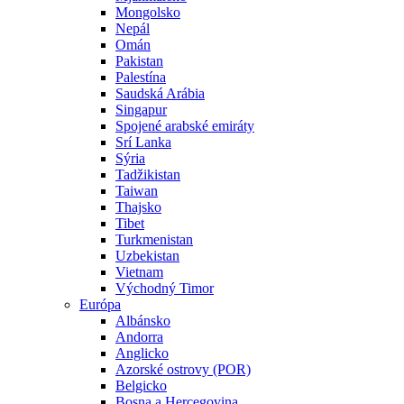
Mongolsko
Nepál
Omán
Pakistan
Palestína
Saudská Arábia
Singapur
Spojené arabské emiráty
Srí Lanka
Sýria
Tadžikistan
Taiwan
Thajsko
Tibet
Turkmenistan
Uzbekistan
Vietnam
Východný Timor
Európa
Albánsko
Andorra
Anglicko
Azorské ostrovy (POR)
Belgicko
Bosna a Hercegovina