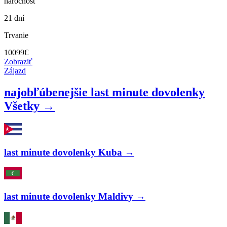
náročnosť
21 dní
Trvanie
10099
€
Zobraziť
Zájazd
najobľúbenejšie last minute dovolenky
Všetky →
last minute dovolenky Kuba →
last minute dovolenky Maldivy →