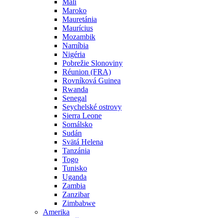
Mali
Maroko
Mauretánia
Maurícius
Mozambik
Namíbia
Nigéria
Pobrežie Slonoviny
Réunion (FRA)
Rovníková Guinea
Rwanda
Senegal
Seychelské ostrovy
Sierra Leone
Somálsko
Sudán
Svätá Helena
Tanzánia
Togo
Tunisko
Uganda
Zambia
Zanzibar
Zimbabwe
Amerika