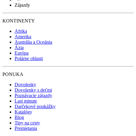
Zájazdy
KONTINENTY
Afrika
Amerika
Austrália a Oceánia
Ázia
Európa
Polárne oblasti
PONUKA
Dovolenky
Dovolenky s deťmi
Poznávacie zájazdy
Last minute
Darčekové poukážky
Katalógy
Blog
Tipy na cesty
Premietania