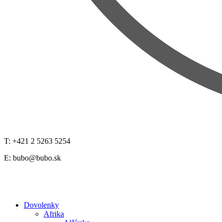
T: +421 2 5263 5254
E:
bubo@bubo.sk
Dovolenky
Afrika