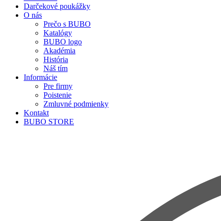
Darčekové poukážky
O nás
Prečo s BUBO
Katalógy
BUBO logo
Akadémia
História
Náš tím
Informácie
Pre firmy
Poistenie
Zmluvné podmienky
Kontakt
BUBO STORE