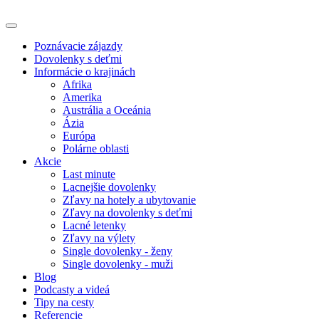
Poznávacie zájazdy
Dovolenky s deťmi
Informácie o krajinách
Afrika
Amerika
Austrália a Oceánia
Ázia
Európa
Polárne oblasti
Akcie
Last minute
Lacnejšie dovolenky
Zľavy na hotely a ubytovanie
Zľavy na dovolenky s deťmi
Lacné letenky
Zľavy na výlety
Single dovolenky - ženy
Single dovolenky - muži
Blog
Podcasty a videá
Tipy na cesty
Referencie