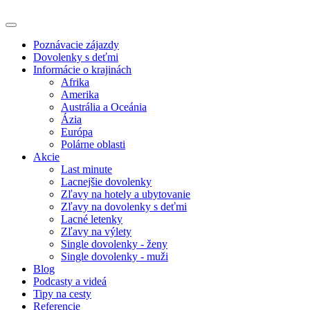
Poznávacie zájazdy
Dovolenky s deťmi
Informácie o krajinách
Afrika
Amerika
Austrália a Oceánia
Ázia
Európa
Polárne oblasti
Akcie
Last minute
Lacnejšie dovolenky
Zľavy na hotely a ubytovanie
Zľavy na dovolenky s deťmi
Lacné letenky
Zľavy na výlety
Single dovolenky - ženy
Single dovolenky - muži
Blog
Podcasty a videá
Tipy na cesty
Referencie