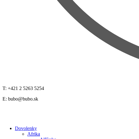
T: +421 2 5263 5254
E:
bubo@bubo.sk
Dovolenky
Afrika