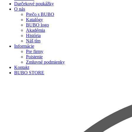
Darčekové poukážky
O nás
Prečo s BUBO
Katalógy
BUBO logo
Akadémia
História
Náš tím
Informácie
Pre firmy
Poistenie
Zmluvné podmienky
Kontakt
BUBO STORE