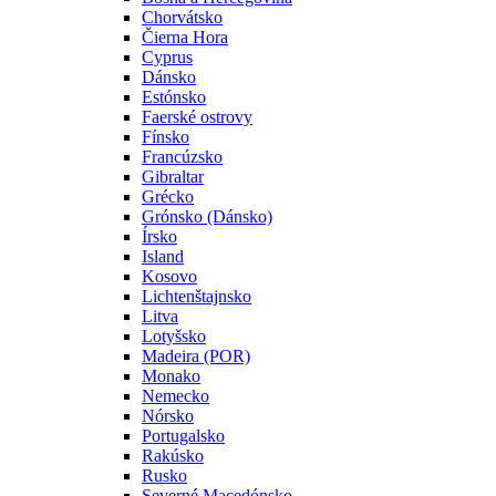
Chorvátsko
Čierna Hora
Cyprus
Dánsko
Estónsko
Faerské ostrovy
Fínsko
Francúzsko
Gibraltar
Grécko
Grónsko (Dánsko)
Írsko
Island
Kosovo
Lichtenštajnsko
Litva
Lotyšsko
Madeira (POR)
Monako
Nemecko
Nórsko
Portugalsko
Rakúsko
Rusko
Severné Macedónsko