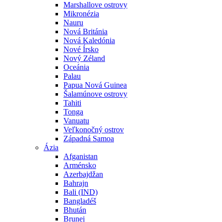
Marshallove ostrovy
Mikronézia
Nauru
Nová Británia
Nová Kaledónia
Nové Írsko
Nový Zéland
Oceánia
Palau
Papua Nová Guinea
Šalamúnove ostrovy
Tahiti
Tonga
Vanuatu
Veľkonočný ostrov
Západná Samoa
Ázia
Afganistan
Arménsko
Azerbajdžan
Bahrajn
Bali (IND)
Bangladéš
Bhután
Brunej