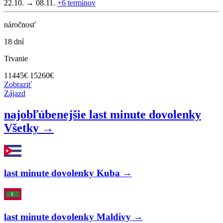
22.10. → 08.11.
+6
termínov
náročnosť
18 dní
Trvanie
11445
€
15260€
Zobraziť
Zájazd
najobľúbenejšie last minute dovolenky
Všetky →
last minute dovolenky Kuba →
last minute dovolenky Maldivy →