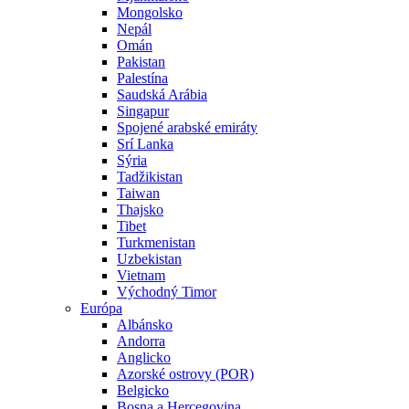
Mongolsko
Nepál
Omán
Pakistan
Palestína
Saudská Arábia
Singapur
Spojené arabské emiráty
Srí Lanka
Sýria
Tadžikistan
Taiwan
Thajsko
Tibet
Turkmenistan
Uzbekistan
Vietnam
Východný Timor
Európa
Albánsko
Andorra
Anglicko
Azorské ostrovy (POR)
Belgicko
Bosna a Hercegovina