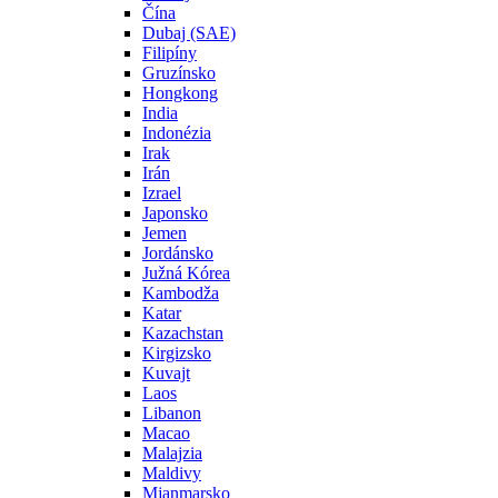
Čína
Dubaj (SAE)
Filipíny
Gruzínsko
Hongkong
India
Indonézia
Irak
Irán
Izrael
Japonsko
Jemen
Jordánsko
Južná Kórea
Kambodža
Katar
Kazachstan
Kirgizsko
Kuvajt
Laos
Libanon
Macao
Malajzia
Maldivy
Mjanmarsko