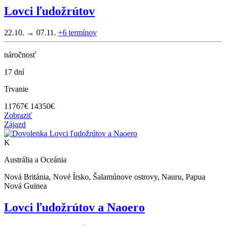
Lovci ľudožrútov
22.10. → 07.11.
+6
termínov
náročnosť
17 dní
Trvanie
11767
€
14350€
Zobraziť
Zájazd
K
Austrália a Oceánia
Nová Británia, Nové Írsko, Šalamúnove ostrovy, Nauru, Papua
Nová Guinea
Lovci ľudožrútov a Naoero