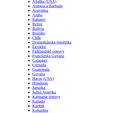
Aljaška (USA)
Antigua a Barbuda
Argentína
Aruba
Bahamy
Belize
Bolívia
Brazília
Chile
Dominikánska republika
Ekvádor
Falklandské ostrovy
Francúzska Guyana
Galapágy
Grenada
Guatemala
Guyana
Havaj (USA)
Honduras
Jamajka
Južná Amerika
Kajmanie ostrovy
Kanada
Karibik
Kolumbia