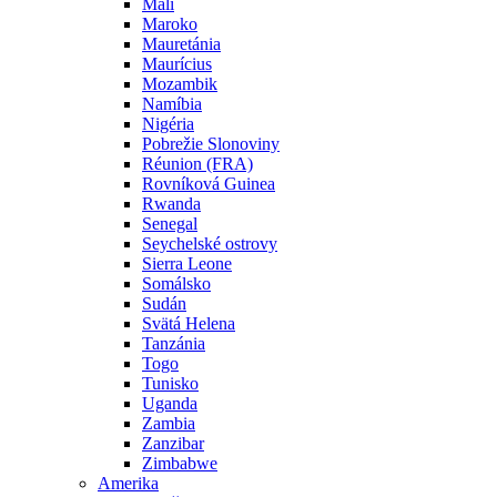
Mali
Maroko
Mauretánia
Maurícius
Mozambik
Namíbia
Nigéria
Pobrežie Slonoviny
Réunion (FRA)
Rovníková Guinea
Rwanda
Senegal
Seychelské ostrovy
Sierra Leone
Somálsko
Sudán
Svätá Helena
Tanzánia
Togo
Tunisko
Uganda
Zambia
Zanzibar
Zimbabwe
Amerika