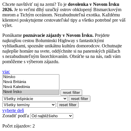
Chcete navštíviť raj na zemi? To je
dovolenka v Novom Írsku
2026.
Je to veľmi dlhý uzučký ostrov obklopený Bismarckovým
morom a Tichým oceánom. Nezabudnuteľná exotika. Každému
klientovi poskytujeme cestovateľské tipy a všetko potrebné pre váš
výlet.
Ponúkame
poznávacie zájazdy v Novom Írsku.
Prejdete
najkrajšou cestou Boluminski Highway s fantastickými
vyhliadkami, spoznáte unikátnu kultúru domorodcov. Ochutnajte
najlepšie homáre na svete, oddýchnite si na panenských plážach
s nezabudnuteľným šnorchlovaním. Obráťte sa na nás, radi vám
pomôžeme s výberom zájazdu.
viac
reset filter
reset filter
reset filter
vyberte deň
Zoradiť podľa
Počet zájazdov:
2