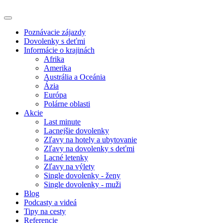
Poznávacie zájazdy
Dovolenky s deťmi
Informácie o krajinách
Afrika
Amerika
Austrália a Oceánia
Ázia
Európa
Polárne oblasti
Akcie
Last minute
Lacnejšie dovolenky
Zľavy na hotely a ubytovanie
Zľavy na dovolenky s deťmi
Lacné letenky
Zľavy na výlety
Single dovolenky - ženy
Single dovolenky - muži
Blog
Podcasty a videá
Tipy na cesty
Referencie