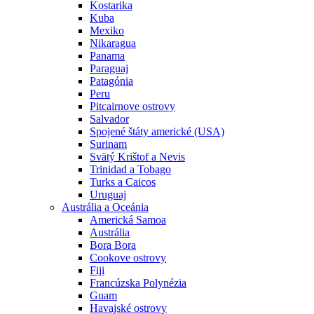
Kostarika
Kuba
Mexiko
Nikaragua
Panama
Paraguaj
Patagónia
Peru
Pitcairnove ostrovy
Salvador
Spojené štáty americké (USA)
Surinam
Svätý Krištof a Nevis
Trinidad a Tobago
Turks a Caicos
Uruguaj
Austrália a Oceánia
Americká Samoa
Austrália
Bora Bora
Cookove ostrovy
Fiji
Francúzska Polynézia
Guam
Havajské ostrovy