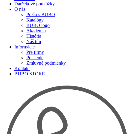
Darčekové poukážky
O nás
Prečo s BUBO
Katalógy
BUBO logo
Akadémia
História
Náš tím
Informácie
Pre firmy
Poistenie
Zmluvné podmienky
Kontakt
BUBO STORE