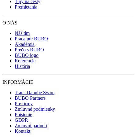
Tipy na cesty
Premietania
O NÁS
Náš tím
Práca pre BUBO
Akadémia
Prečo s BUBO
BUBO logo
Referencie
História
INFORMÁCIE
Trans Danube Swim
BUBO Partners
Pre firmy
Zmluvné podmienky
Poistenie
GDPR
Zmluvní partneri
Kontakt