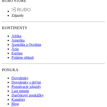
BUBO STORE
Zájazdy
KONTINENTY
Afrika
Amerika
Austrália a Oceánia
Ázia
Európa
Polárne oblasti
PONUKA
Dovolenky
Dovolenky s deťmi
Poznávacie zájazdy
Last minute
Darčekové poukážky
Katalógy
Blog