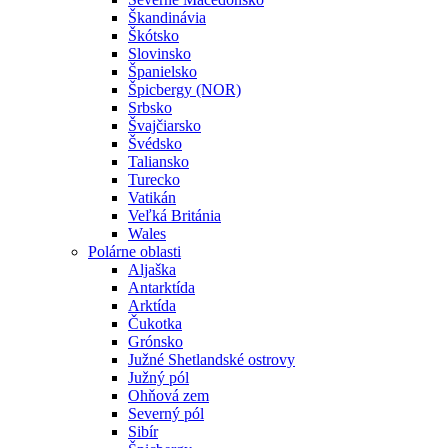
Škandinávia
Škótsko
Slovinsko
Španielsko
Špicbergy (NOR)
Srbsko
Švajčiarsko
Švédsko
Taliansko
Turecko
Vatikán
Veľká Británia
Wales
Polárne oblasti
Aljaška
Antarktída
Arktída
Čukotka
Grónsko
Južné Shetlandské ostrovy
Južný pól
Ohňová zem
Severný pól
Sibír