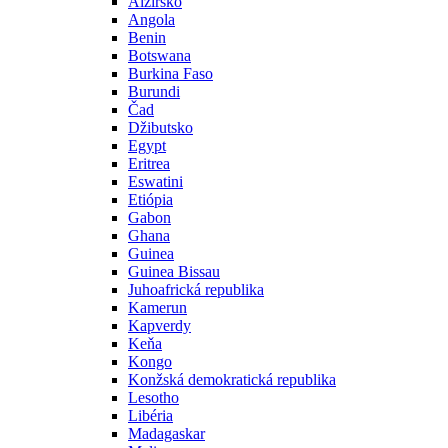
Alžírsko
Angola
Benin
Botswana
Burkina Faso
Burundi
Čad
Džibutsko
Egypt
Eritrea
Eswatini
Etiópia
Gabon
Ghana
Guinea
Guinea Bissau
Juhoafrická republika
Kamerun
Kapverdy
Keňa
Kongo
Konžská demokratická republika
Lesotho
Libéria
Madagaskar