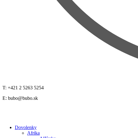
T: +421 2 5263 5254
E:
bubo@bubo.sk
Dovolenky
Afrika