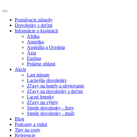
Poznávacie zájazdy
Dovolenky s deťmi
Informácie o krajinách
Afrika
Amerika
Austrália a Oceánia
Ázia
Európa
Polárne oblasti
Akcie
Last minute
Lacnejšie dovolenky
Zľavy na hotely a ubytovanie
Zľavy na dovolenky s deťmi
Lacné letenky
Zľavy na výlety
Single dovolenky - ženy
Single dovolenky - muži
Blog
Podcasty a videá
Tipy na cesty
Referencie