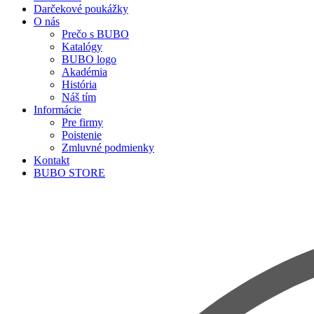
Darčekové poukážky
O nás
Prečo s BUBO
Katalógy
BUBO logo
Akadémia
História
Náš tím
Informácie
Pre firmy
Poistenie
Zmluvné podmienky
Kontakt
BUBO STORE