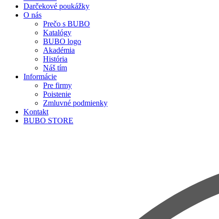
Darčekové poukážky
O nás
Prečo s BUBO
Katalógy
BUBO logo
Akadémia
História
Náš tím
Informácie
Pre firmy
Poistenie
Zmluvné podmienky
Kontakt
BUBO STORE