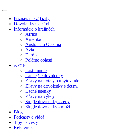
Poznávacie zájazdy
Dovolenky s deťmi
Informácie o krajinách
Afrika
Amerika
Austrália a Oceánia
Ázia
Európa
Polárne oblasti
Akcie
Last minute
Lacnejšie dovolenky
Zľavy na hotely a ubytovanie
Zľavy na dovolenky s deťmi
Lacné letenky
Zľavy na výlety
Single dovolenky - ženy
Single dovolenky - muži
Blog
Podcasty a videá
Tipy na cesty
Referencie