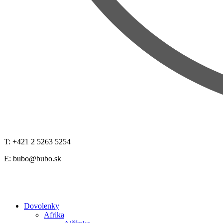
T: +421 2 5263 5254
E:
bubo@bubo.sk
Dovolenky
Afrika