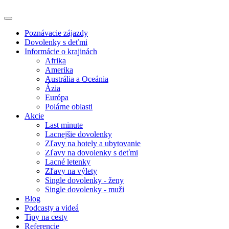
Poznávacie zájazdy
Dovolenky s deťmi
Informácie o krajinách
Afrika
Amerika
Austrália a Oceánia
Ázia
Európa
Polárne oblasti
Akcie
Last minute
Lacnejšie dovolenky
Zľavy na hotely a ubytovanie
Zľavy na dovolenky s deťmi
Lacné letenky
Zľavy na výlety
Single dovolenky - ženy
Single dovolenky - muži
Blog
Podcasty a videá
Tipy na cesty
Referencie