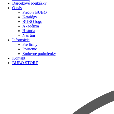
Darčekové poukážky
O nás
Prečo s BUBO
Katalógy
BUBO logo
Akadémia
História
Náš tím
Informácie
Pre firmy
Poistenie
Zmluvné podmienky
Kontakt
BUBO STORE