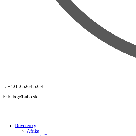
T: +421 2 5263 5254
E:
bubo@bubo.sk
Dovolenky
Afrika