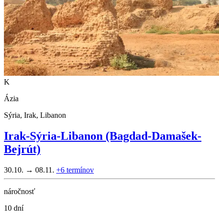
K
Ázia
Sýria, Irak, Libanon
Irak-Sýria-Libanon (Bagdad-Damašek-
Bejrút)
30.10. → 08.11.
+6
termínov
náročnosť
10 dní