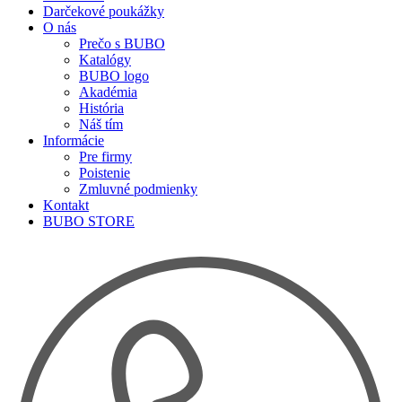
Darčekové poukážky
O nás
Prečo s BUBO
Katalógy
BUBO logo
Akadémia
História
Náš tím
Informácie
Pre firmy
Poistenie
Zmluvné podmienky
Kontakt
BUBO STORE