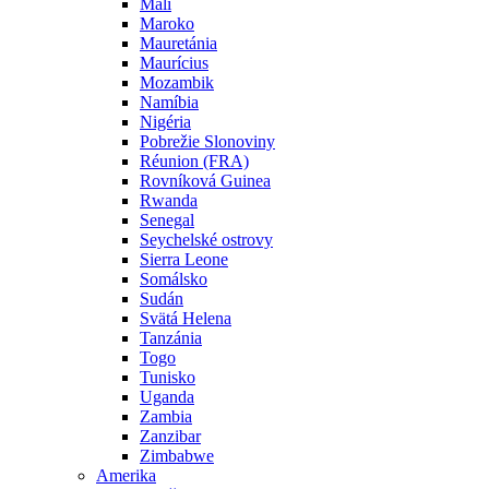
Mali
Maroko
Mauretánia
Maurícius
Mozambik
Namíbia
Nigéria
Pobrežie Slonoviny
Réunion (FRA)
Rovníková Guinea
Rwanda
Senegal
Seychelské ostrovy
Sierra Leone
Somálsko
Sudán
Svätá Helena
Tanzánia
Togo
Tunisko
Uganda
Zambia
Zanzibar
Zimbabwe
Amerika