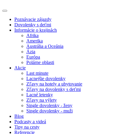
Poznávacie zájazdy
Dovolenky s deťmi
Informácie o krajinách
Afrika
Amerika
Austrália a Oceánia
Ázia
Európa
Polárne oblasti
Akcie
Last minute
Lacnejšie dovolenky
Zľavy na hotely a ubytovanie
Zľavy na dovolenky s deťmi
Lacné letenky
Zľavy na výlety
Single dovolenky - ženy
Single dovolenky - muži
Blog
Podcasty a videá
Tipy na cesty
Referencie