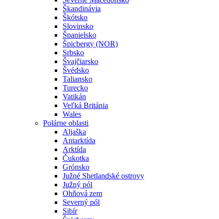
Škandinávia
Škótsko
Slovinsko
Španielsko
Špicbergy (NOR)
Srbsko
Švajčiarsko
Švédsko
Taliansko
Turecko
Vatikán
Veľká Británia
Wales
Polárne oblasti
Aljaška
Antarktída
Arktída
Čukotka
Grónsko
Južné Shetlandské ostrovy
Južný pól
Ohňová zem
Severný pól
Sibír