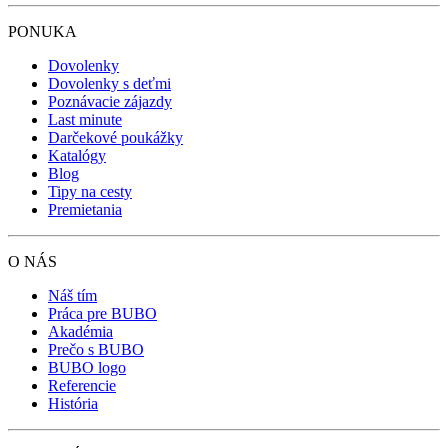
PONUKA
Dovolenky
Dovolenky s deťmi
Poznávacie zájazdy
Last minute
Darčekové poukážky
Katalógy
Blog
Tipy na cesty
Premietania
O NÁS
Náš tím
Práca pre BUBO
Akadémia
Prečo s BUBO
BUBO logo
Referencie
História