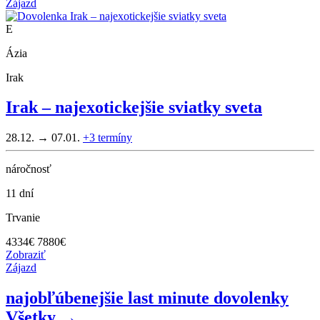
Zájazd
E
Ázia
Irak
Irak – najexotickejšie sviatky sveta
28.12. → 07.01.
+3
termíny
náročnosť
11 dní
Trvanie
4334
€
7880€
Zobraziť
Zájazd
najobľúbenejšie last minute dovolenky
Všetky →