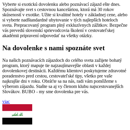
Vyberte si exotickú dovolenku alebo poznávací zájazd ešte dnes.
Spoznávajte svet s cestovnou kanceláriou, ktorá má 30 rokov
skúseností v exotike. Užite si kvalitné hotely v základnej cene, alebo
si vyberte nadštandardné ubytovanie v tých najlepších hoteloch
sveta. Prepracovaný program plný exkluzívnych zážitkov. Bezpečne
vás prevedú slovenskí sprievodcovia školení v cestovateľskej
akadémii pripravení odpovedať na všetky otázky.
Na dovolenke s nami spoznáte svet
Na našich poznávacích zájazdoch do celého sveta zažijete bohatý
program, ktorý mapuje tie najzaujímavejšie oblasti v každej
dovolenkovej destinácii. Každému klientovi poskytujeme zdravotné
poradenstvo pred cestou, cestovateľské tipy, všetko pre vaše
najkrajšie dni v roku. Obráťte sa na nás, radi vám pomôžeme s
výberom zájazdu. Staňte sa aj vy členom klubu najscestovanejších
Slovákov. BUBO - my sme dovolenka pre vás.
viac