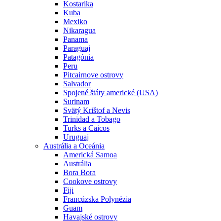
Kostarika
Kuba
Mexiko
Nikaragua
Panama
Paraguaj
Patagónia
Peru
Pitcairnove ostrovy
Salvador
Spojené štáty americké (USA)
Surinam
Svätý Krištof a Nevis
Trinidad a Tobago
Turks a Caicos
Uruguaj
Austrália a Oceánia
Americká Samoa
Austrália
Bora Bora
Cookove ostrovy
Fiji
Francúzska Polynézia
Guam
Havajské ostrovy