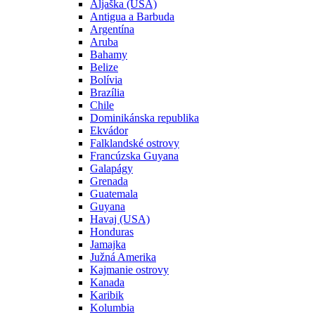
Aljaška (USA)
Antigua a Barbuda
Argentína
Aruba
Bahamy
Belize
Bolívia
Brazília
Chile
Dominikánska republika
Ekvádor
Falklandské ostrovy
Francúzska Guyana
Galapágy
Grenada
Guatemala
Guyana
Havaj (USA)
Honduras
Jamajka
Južná Amerika
Kajmanie ostrovy
Kanada
Karibik
Kolumbia