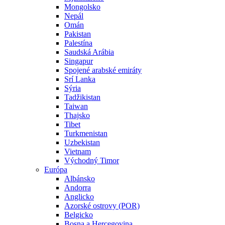
Mongolsko
Nepál
Omán
Pakistan
Palestína
Saudská Arábia
Singapur
Spojené arabské emiráty
Srí Lanka
Sýria
Tadžikistan
Taiwan
Thajsko
Tibet
Turkmenistan
Uzbekistan
Vietnam
Východný Timor
Európa
Albánsko
Andorra
Anglicko
Azorské ostrovy (POR)
Belgicko
Bosna a Hercegovina