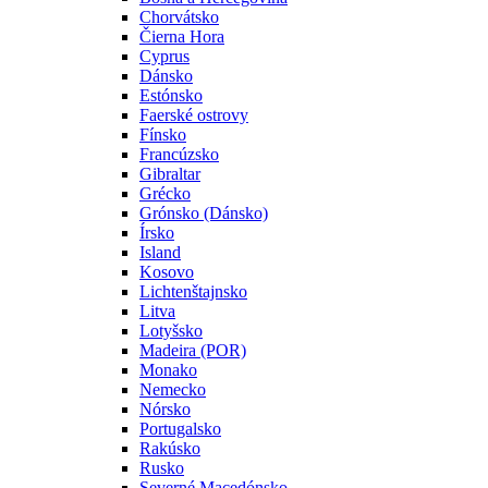
Chorvátsko
Čierna Hora
Cyprus
Dánsko
Estónsko
Faerské ostrovy
Fínsko
Francúzsko
Gibraltar
Grécko
Grónsko (Dánsko)
Írsko
Island
Kosovo
Lichtenštajnsko
Litva
Lotyšsko
Madeira (POR)
Monako
Nemecko
Nórsko
Portugalsko
Rakúsko
Rusko
Severné Macedónsko