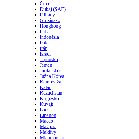
Čína
Dubaj (SAE)
Filipíny
Gruzínsko
Hongkong
India
Indonézia
Irak
Irán
Izrael
Japonsko
Jemen
Jordánsko
Južná Kórea
Kambodža
Katar
Kazachstan
Kirgizsko
Kuvajt
Laos
Libanon
Macao
Malajzia
Maldivy
Mjanmarsko