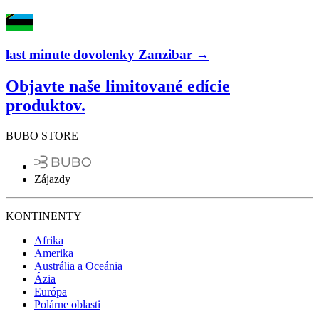
last minute dovolenky Zanzibar →
Objavte naše limitované edície
produktov.
BUBO STORE
Zájazdy
KONTINENTY
Afrika
Amerika
Austrália a Oceánia
Ázia
Európa
Polárne oblasti