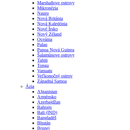
Marshallove ostrovy
Mikronézia
Nauru
Nová Británia
Nová Kaledónia
Nové Írsko
Nový Zéland
Oceánia
Palau
Papua Nová Guinea
Šalamúnove ostrovy
Tahiti
Tonga
Vanuatu
Veľkonočný ostrov
Západná Samoa
Ázia
Afganistan
Arménsko
Azerbajdžan
Bahrajn
Bali (IND)
Bangladéš
Bhután
Brunej