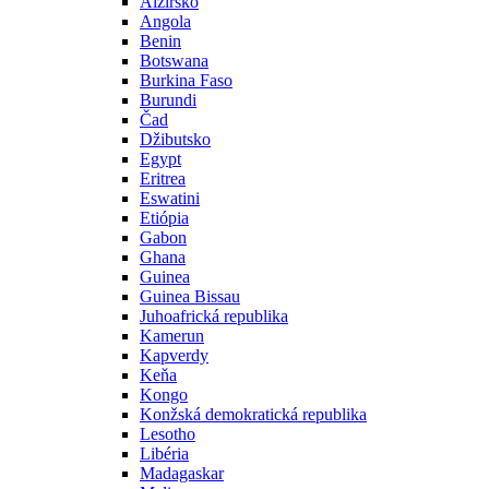
Alžírsko
Angola
Benin
Botswana
Burkina Faso
Burundi
Čad
Džibutsko
Egypt
Eritrea
Eswatini
Etiópia
Gabon
Ghana
Guinea
Guinea Bissau
Juhoafrická republika
Kamerun
Kapverdy
Keňa
Kongo
Konžská demokratická republika
Lesotho
Libéria
Madagaskar