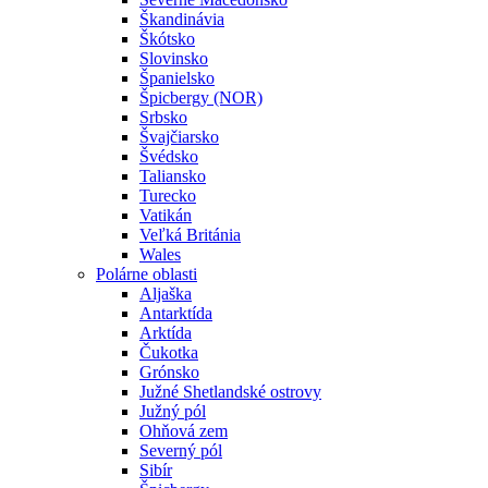
Škandinávia
Škótsko
Slovinsko
Španielsko
Špicbergy (NOR)
Srbsko
Švajčiarsko
Švédsko
Taliansko
Turecko
Vatikán
Veľká Británia
Wales
Polárne oblasti
Aljaška
Antarktída
Arktída
Čukotka
Grónsko
Južné Shetlandské ostrovy
Južný pól
Ohňová zem
Severný pól
Sibír