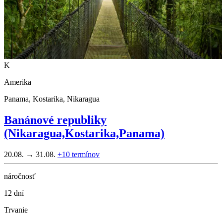
K
Amerika
Panama, Kostarika, Nikaragua
Banánové republiky
(Nikaragua,Kostarika,Panama)
20.08. → 31.08.
+10
termínov
náročnosť
12 dní
Trvanie