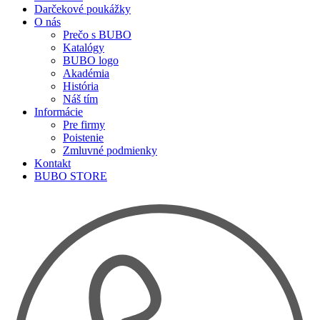
Darčekové poukážky
O nás
Prečo s BUBO
Katalógy
BUBO logo
Akadémia
História
Náš tím
Informácie
Pre firmy
Poistenie
Zmluvné podmienky
Kontakt
BUBO STORE