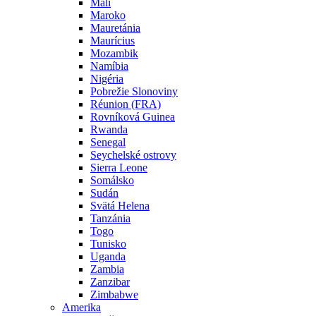
Mali
Maroko
Mauretánia
Maurícius
Mozambik
Namíbia
Nigéria
Pobrežie Slonoviny
Réunion (FRA)
Rovníková Guinea
Rwanda
Senegal
Seychelské ostrovy
Sierra Leone
Somálsko
Sudán
Svätá Helena
Tanzánia
Togo
Tunisko
Uganda
Zambia
Zanzibar
Zimbabwe
Amerika