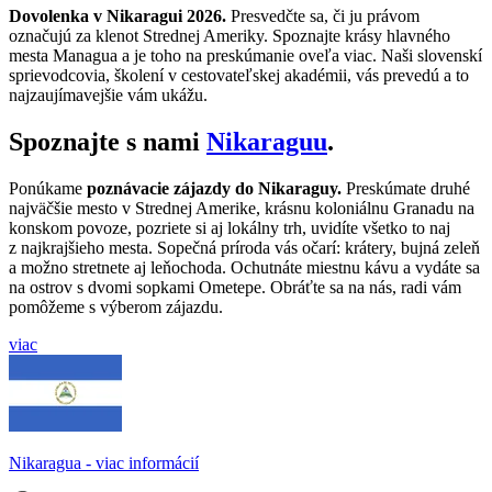
Dovolenka v Nikaragui 2026.
Presvedčte sa, či ju právom
označujú za klenot Strednej Ameriky. Spoznajte krásy hlavného
mesta Managua a je toho na preskúmanie
oveľa viac. Naši slovenskí
sprievodcovia, školení v cestovateľskej akadémii, vás prevedú a to
najzaujímavejšie vám ukážu.
Spoznajte s nami
Nikaraguu
.
Ponúkame
poznávacie zájazdy do Nikaraguy.
Preskúmate druhé
najväčšie mesto v Strednej Amerike, krásnu koloniálnu Granadu na
konskom povoze, pozriete si aj lokálny trh, uvidíte všetko to naj
z najkrajšieho mesta. Sopečná príroda vás očarí: krátery, bujná zeleň
a možno stretnete aj leňochoda. Ochutnáte miestnu kávu a vydáte sa
na ostrov s dvomi sopkami Ometepe. Obráťte sa na nás, radi vám
pomôžeme s výberom zájazdu.
viac
Nikaragua - viac informácií