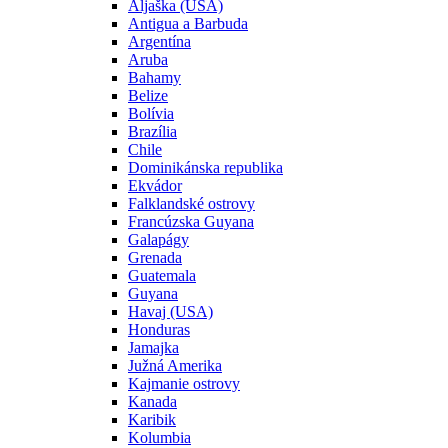
Aljaška (USA)
Antigua a Barbuda
Argentína
Aruba
Bahamy
Belize
Bolívia
Brazília
Chile
Dominikánska republika
Ekvádor
Falklandské ostrovy
Francúzska Guyana
Galapágy
Grenada
Guatemala
Guyana
Havaj (USA)
Honduras
Jamajka
Južná Amerika
Kajmanie ostrovy
Kanada
Karibik
Kolumbia