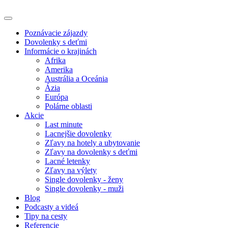
Poznávacie zájazdy
Dovolenky s deťmi
Informácie o krajinách
Afrika
Amerika
Austrália a Oceánia
Ázia
Európa
Polárne oblasti
Akcie
Last minute
Lacnejšie dovolenky
Zľavy na hotely a ubytovanie
Zľavy na dovolenky s deťmi
Lacné letenky
Zľavy na výlety
Single dovolenky - ženy
Single dovolenky - muži
Blog
Podcasty a videá
Tipy na cesty
Referencie