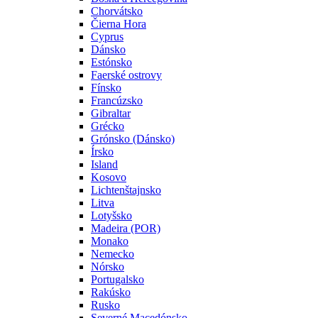
Chorvátsko
Čierna Hora
Cyprus
Dánsko
Estónsko
Faerské ostrovy
Fínsko
Francúzsko
Gibraltar
Grécko
Grónsko (Dánsko)
Írsko
Island
Kosovo
Lichtenštajnsko
Litva
Lotyšsko
Madeira (POR)
Monako
Nemecko
Nórsko
Portugalsko
Rakúsko
Rusko
Severné Macedónsko