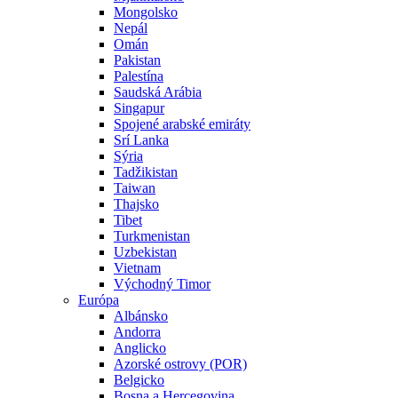
Mongolsko
Nepál
Omán
Pakistan
Palestína
Saudská Arábia
Singapur
Spojené arabské emiráty
Srí Lanka
Sýria
Tadžikistan
Taiwan
Thajsko
Tibet
Turkmenistan
Uzbekistan
Vietnam
Východný Timor
Európa
Albánsko
Andorra
Anglicko
Azorské ostrovy (POR)
Belgicko
Bosna a Hercegovina