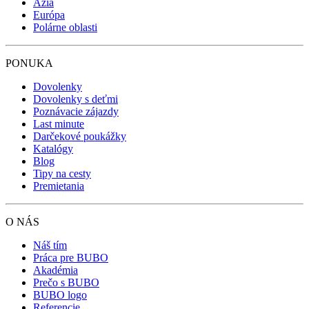
Ázia
Európa
Polárne oblasti
PONUKA
Dovolenky
Dovolenky s deťmi
Poznávacie zájazdy
Last minute
Darčekové poukážky
Katalógy
Blog
Tipy na cesty
Premietania
O NÁS
Náš tím
Práca pre BUBO
Akadémia
Prečo s BUBO
BUBO logo
Referencie