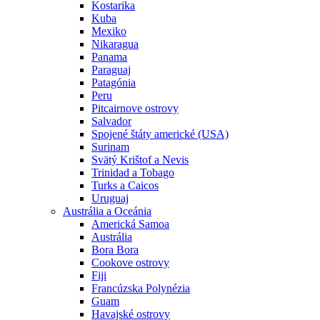
Kostarika
Kuba
Mexiko
Nikaragua
Panama
Paraguaj
Patagónia
Peru
Pitcairnove ostrovy
Salvador
Spojené štáty americké (USA)
Surinam
Svätý Krištof a Nevis
Trinidad a Tobago
Turks a Caicos
Uruguaj
Austrália a Oceánia
Americká Samoa
Austrália
Bora Bora
Cookove ostrovy
Fiji
Francúzska Polynézia
Guam
Havajské ostrovy