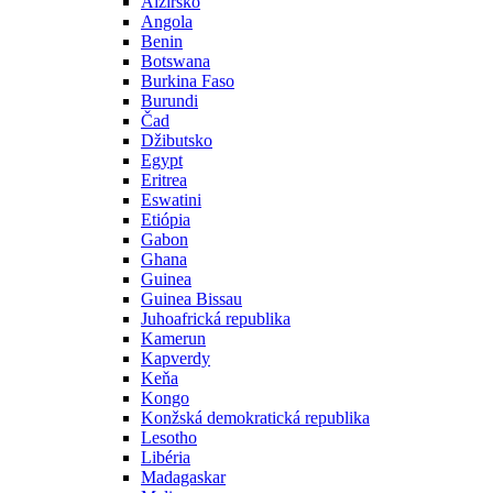
Alžírsko
Angola
Benin
Botswana
Burkina Faso
Burundi
Čad
Džibutsko
Egypt
Eritrea
Eswatini
Etiópia
Gabon
Ghana
Guinea
Guinea Bissau
Juhoafrická republika
Kamerun
Kapverdy
Keňa
Kongo
Konžská demokratická republika
Lesotho
Libéria
Madagaskar