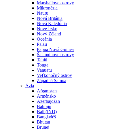
Marshallove ostrovy
Mikronézia
Nauru
Nová Británia
Nová Kaledónia
Nové Írsko
Nový Zéland
Oceánia
Palau
Papua Nová Guinea
Šalamúnove ostrovy
Tahiti
Tonga
Vanuatu
Veľkonočný ostrov
Západná Samoa
Ázia
Afganistan
Arménsko
Azerbajdžan
Bahrajn
Bali (IND)
Bangladéš
Bhután
Brunej