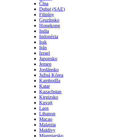
Čína
Dubaj (SAE)
Filipíny
Gruzínsko
Hongkong
India
Indonézia
Irak
Irán
Izrael
Japonsko
Jemen
Jordánsko
Južná Kórea
Kambodža
Katar
Kazachstan
Kirgizsko
Kuvajt
Laos
Libanon
Macao
Malajzia
Maldivy
Mjanmarsko