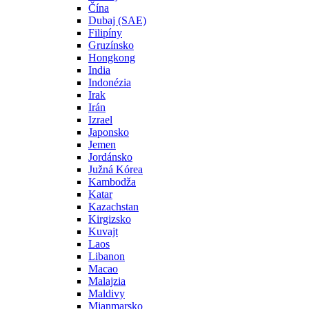
Čína
Dubaj (SAE)
Filipíny
Gruzínsko
Hongkong
India
Indonézia
Irak
Irán
Izrael
Japonsko
Jemen
Jordánsko
Južná Kórea
Kambodža
Katar
Kazachstan
Kirgizsko
Kuvajt
Laos
Libanon
Macao
Malajzia
Maldivy
Mjanmarsko