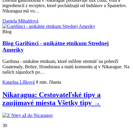
Dnešná gastronómia v Nikarague predstavuje mix chutí, vôni a
ingrediencií z receptov, ktoré pochádzajú od Indiánov a Španielov.
Nikaragua má vo…
Daniela Mihaldová
Blog
Blog
Garifúnci - unikátne etnikum Strednej
Ameriky
Garifuna - unikátne etnikum, ktoré môžete stretnúť na pobreží
Guatemaly, Belize, Hondurasu a malú komunitu aj v Nikarague. Na
našich zájazdoch po…
Katarína Líšková
8 min. čítania
Nikaragua: Cestovateľské tipy a
zaujímavé miesta
Všetky
tipy
→
30