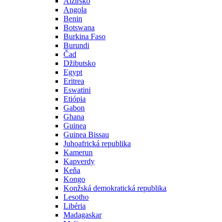
Alžírsko
Angola
Benin
Botswana
Burkina Faso
Burundi
Čad
Džibutsko
Egypt
Eritrea
Eswatini
Etiópia
Gabon
Ghana
Guinea
Guinea Bissau
Juhoafrická republika
Kamerun
Kapverdy
Keňa
Kongo
Konžská demokratická republika
Lesotho
Libéria
Madagaskar