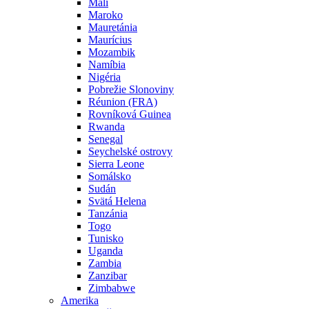
Mali
Maroko
Mauretánia
Maurícius
Mozambik
Namíbia
Nigéria
Pobrežie Slonoviny
Réunion (FRA)
Rovníková Guinea
Rwanda
Senegal
Seychelské ostrovy
Sierra Leone
Somálsko
Sudán
Svätá Helena
Tanzánia
Togo
Tunisko
Uganda
Zambia
Zanzibar
Zimbabwe
Amerika