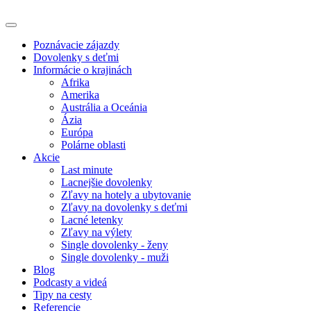
Poznávacie zájazdy
Dovolenky s deťmi
Informácie o krajinách
Afrika
Amerika
Austrália a Oceánia
Ázia
Európa
Polárne oblasti
Akcie
Last minute
Lacnejšie dovolenky
Zľavy na hotely a ubytovanie
Zľavy na dovolenky s deťmi
Lacné letenky
Zľavy na výlety
Single dovolenky - ženy
Single dovolenky - muži
Blog
Podcasty a videá
Tipy na cesty
Referencie