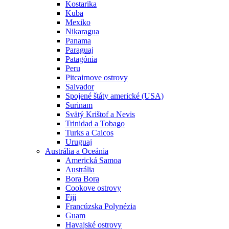
Kostarika
Kuba
Mexiko
Nikaragua
Panama
Paraguaj
Patagónia
Peru
Pitcairnove ostrovy
Salvador
Spojené štáty americké (USA)
Surinam
Svätý Krištof a Nevis
Trinidad a Tobago
Turks a Caicos
Uruguaj
Austrália a Oceánia
Americká Samoa
Austrália
Bora Bora
Cookove ostrovy
Fiji
Francúzska Polynézia
Guam
Havajské ostrovy