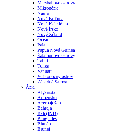
Marshallove ostrovy
Mikronézia
Nauru
Nová Británia
Nová Kaledónia
Nové Írsko
Nový Zéland
Oceánia
Palau
Papua Nová Guinea
Šalamúnove ostrovy
Tahiti
Tonga
Vanuatu
Veľkonočný ostrov
Západná Samoa
Ázia
Afganistan
Arménsko
Azerbajdžan
Bahrajn
Bali (IND)
Bangladéš
Bhután
Brunej