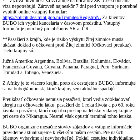
* Vízová povinnosť sa vzťahuje na občanov SR. Českí občania
víza nepotrebujú. Zároveň najneskôr 7 dní pred vstupom je potrebné
vyplniť online vstupný formulár:
https://solicitudes.mint.gob.ni/Tramites/RegistroN.
Za klientov
BUBO ich vyplní kancelária v časovom predstihu. Vstupný
formulár je potrebný pre občanov SR aj ČR.
**Pasažieri z krajín, kde je riziko výskytu žltej zimnice musia
ukázať doklad o očkovaní proti Žltej zimnici (Očkovací preukaz).
Tieto krajiny sú:
Južná Amerika: Argentína, Bolívia, Brazília, Kolumbia, Ekvádor,
Francúzska Guyana, Guyana, Panama, Paraguaj, Peru, Surinam,
Trinidad a Tobago, Venezuela.
Z Afriky je to viacero krajín, preto ak cestujete s BUBO, informujte
sa na
bubo@bubo.sk
, ktoré krajiny sem aktuálne spadajú.
Preukázať očkovanie nemusia pasažieri, ktorí vedia zdokladovať
alergiu na očkovaciu látku, pasažieri do 1 roka života a po 60. roku
života a pasažieri, ktorí majú iba prestup na letisku v danej krajine
pri ceste do Nikaragua. Nesmú však opustiť terminál tohto letiska.
BUBO organizuje mesačne stovky zájazdov a vstupné informácie
pravidelne aktualizujeme k všetkým našim cestám. Pre našich
klientov vybavíme aj nevybaviteľné. Pokiaľ cestujete individuálne,