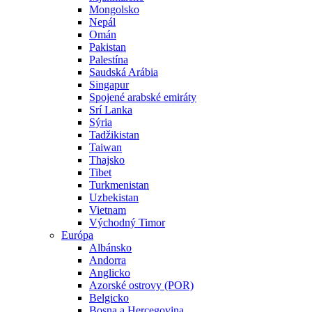
Mongolsko
Nepál
Omán
Pakistan
Palestína
Saudská Arábia
Singapur
Spojené arabské emiráty
Srí Lanka
Sýria
Tadžikistan
Taiwan
Thajsko
Tibet
Turkmenistan
Uzbekistan
Vietnam
Východný Timor
Európa
Albánsko
Andorra
Anglicko
Azorské ostrovy (POR)
Belgicko
Bosna a Hercegovina