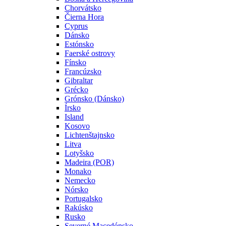
Chorvátsko
Čierna Hora
Cyprus
Dánsko
Estónsko
Faerské ostrovy
Fínsko
Francúzsko
Gibraltar
Grécko
Grónsko (Dánsko)
Írsko
Island
Kosovo
Lichtenštajnsko
Litva
Lotyšsko
Madeira (POR)
Monako
Nemecko
Nórsko
Portugalsko
Rakúsko
Rusko
Severné Macedónsko