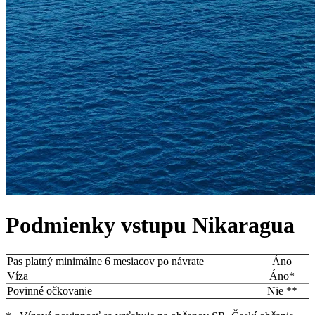
Podmienky vstupu
Nikaragua
Pas platný minimálne 6 mesiacov po návrate
Áno
Víza
Áno*
Povinné očkovanie
Nie **