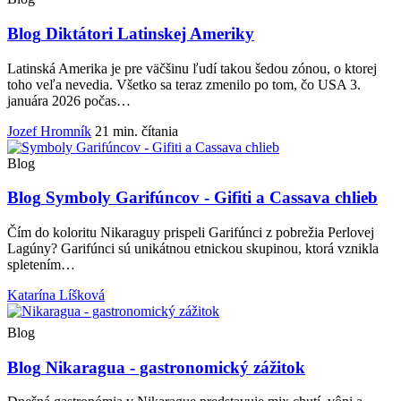
Blog
Diktátori Latinskej Ameriky
Latinská Amerika je pre väčšinu ľudí takou šedou zónou, o ktorej
toho veľa nevedia. Všetko sa teraz zmenilo po tom, čo USA 3.
januára 2026 počas…
Jozef Hromník
21 min. čítania
Blog
Blog
Symboly Garifúncov - Gifiti a Cassava chlieb
Čím do koloritu Nikaraguy prispeli Garifúnci z pobrežia Perlovej
Lagúny? Garifúnci sú unikátnou etnickou skupinou, ktorá vznikla
spletením…
Katarína Líšková
Blog
Blog
Nikaragua - gastronomický zážitok