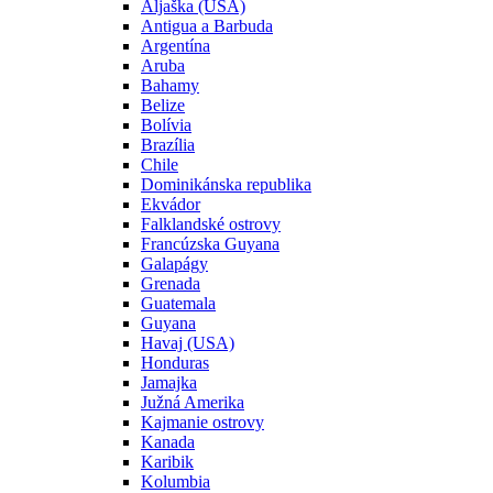
Aljaška (USA)
Antigua a Barbuda
Argentína
Aruba
Bahamy
Belize
Bolívia
Brazília
Chile
Dominikánska republika
Ekvádor
Falklandské ostrovy
Francúzska Guyana
Galapágy
Grenada
Guatemala
Guyana
Havaj (USA)
Honduras
Jamajka
Južná Amerika
Kajmanie ostrovy
Kanada
Karibik
Kolumbia