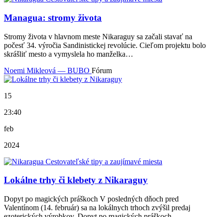
Managua: stromy života
Stromy života v hlavnom meste Nikaraguy sa začali stavať na
počesť 34. výročia Sandinistickej revolúcie. Cieľom projektu bolo
skrášliť mesto a vymyslela ho manželka…
Noemi Mikleová — BUBO
Fórum
15
23:40
feb
2024
Lokálne trhy či klebety z Nikaraguy
Dopyt po magických práškoch V posledných dňoch pred
Valentínom (14. február) sa na lokálnych trhoch zvýšil predaj
ezoterických výrobkov. Dopyt po magických práškoch,…