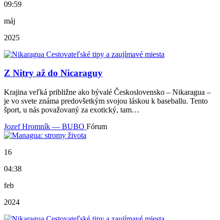
09:59
máj
2025
Z Nitry až do Nicaraguy
Krajina veľká približne ako bývalé Československo – Nikaragua –
je vo svete známa predovšetkým svojou láskou k baseballu. Tento
šport, u nás považovaný za exotický, tam…
Jozef Hromník — BUBO
Fórum
16
04:38
feb
2024