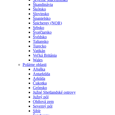
Škandinávia
Škótsko
Slovinsko
Španielsko
Špicbergy (NOR)
Srbsko
Švajčiarsko
Švédsko
Taliansko
Turecko
Vatikán
Veľká Británia
Wales
Polárne oblasti
Aljaška
Antarktída
Arktída
Čukotka
Grónsko
Južné Shetlandské ostrovy
Južný pól
Ohňová zem
Severný pól
Sibír