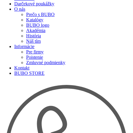
Darčekové poukážky
O nás
Prečo s BUBO
Katalógy
BUBO logo
Akadémia
História
Náš tím
Informácie
Pre firmy
Poistenie
Zmluvné podmienky
Kontakt
BUBO STORE