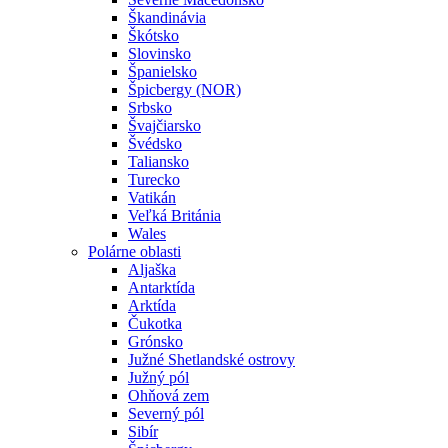
Škandinávia
Škótsko
Slovinsko
Španielsko
Špicbergy (NOR)
Srbsko
Švajčiarsko
Švédsko
Taliansko
Turecko
Vatikán
Veľká Británia
Wales
Polárne oblasti
Aljaška
Antarktída
Arktída
Čukotka
Grónsko
Južné Shetlandské ostrovy
Južný pól
Ohňová zem
Severný pól
Sibír