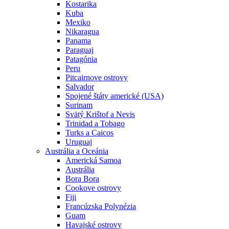
Kostarika
Kuba
Mexiko
Nikaragua
Panama
Paraguaj
Patagónia
Peru
Pitcairnove ostrovy
Salvador
Spojené štáty americké (USA)
Surinam
Svätý Krištof a Nevis
Trinidad a Tobago
Turks a Caicos
Uruguaj
Austrália a Oceánia
Americká Samoa
Austrália
Bora Bora
Cookove ostrovy
Fiji
Francúzska Polynézia
Guam
Havajské ostrovy