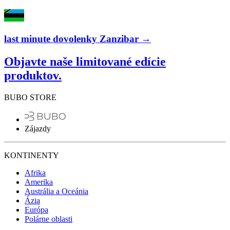
last minute dovolenky Zanzibar →
Objavte naše limitované edície
produktov.
BUBO STORE
Zájazdy
KONTINENTY
Afrika
Amerika
Austrália a Oceánia
Ázia
Európa
Polárne oblasti