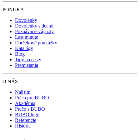
PONUKA
Dovolenky
Dovolenky s deťmi
Poznávacie zájazdy
Last minute
Darčekové poukážky
Katalógy
Blog
Tipy na cesty
Premietania
O NÁS
Náš tím
Práca pre BUBO
Akadémia
Prečo s BUBO
BUBO logo
Referencie
História