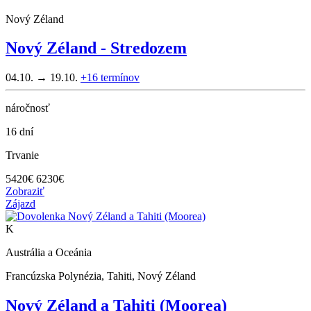
Nový Zéland
Nový Zéland - Stredozem
04.10. → 19.10.
+16
termínov
náročnosť
16 dní
Trvanie
5420
€
6230€
Zobraziť
Zájazd
K
Austrália a Oceánia
Francúzska Polynézia, Tahiti, Nový Zéland
Nový Zéland a Tahiti (Moorea)