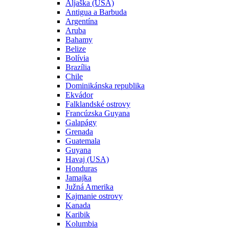
Aljaška (USA)
Antigua a Barbuda
Argentína
Aruba
Bahamy
Belize
Bolívia
Brazília
Chile
Dominikánska republika
Ekvádor
Falklandské ostrovy
Francúzska Guyana
Galapágy
Grenada
Guatemala
Guyana
Havaj (USA)
Honduras
Jamajka
Južná Amerika
Kajmanie ostrovy
Kanada
Karibik
Kolumbia