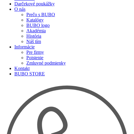
Darčekové poukážky
O nás
Prečo s BUBO
Katalógy
BUBO logo
Akadémia
História
Náš tím
Informácie
Pre firmy
Poistenie
Zmluvné podmienky
Kontakt
BUBO STORE