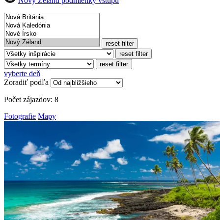
Nový Zéland podmienky vstupu
reset filter
reset filter
reset filter
vyberte deň
Zoradiť podľa
Počet zájazdov:
8
Fotografie
Mapy