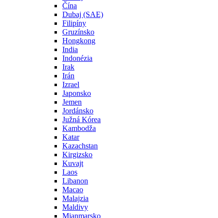
Čína
Dubaj (SAE)
Filipíny
Gruzínsko
Hongkong
India
Indonézia
Irak
Irán
Izrael
Japonsko
Jemen
Jordánsko
Južná Kórea
Kambodža
Katar
Kazachstan
Kirgizsko
Kuvajt
Laos
Libanon
Macao
Malajzia
Maldivy
Mjanmarsko