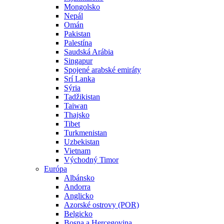
Mongolsko
Nepál
Omán
Pakistan
Palestína
Saudská Arábia
Singapur
Spojené arabské emiráty
Srí Lanka
Sýria
Tadžikistan
Taiwan
Thajsko
Tibet
Turkmenistan
Uzbekistan
Vietnam
Východný Timor
Európa
Albánsko
Andorra
Anglicko
Azorské ostrovy (POR)
Belgicko
Bosna a Hercegovina