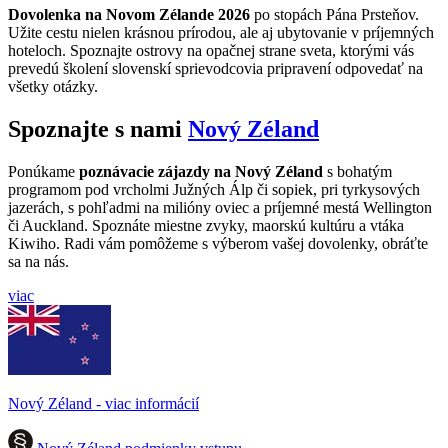
Dovolenka na Novom Zélande 2026
po stopách Pána Prsteňov.
Užite cestu nielen krásnou prírodou, ale aj ubytovanie v príjemných
hoteloch. Spoznajte ostrovy na opačnej strane sveta, ktorými vás
prevedú školení slovenskí sprievodcovia pripravení odpovedať na
všetky otázky.
Spoznajte s nami
Nový Zéland
Ponúkame
poznávacie zájazdy na Nový Zéland
s bohatým
programom pod vrcholmi Južných Álp či sopiek, pri tyrkysových
jazerách, s pohľadmi na milióny oviec a príjemné mestá Wellington
či Auckland. Spoznáte miestne zvyky, maorskú kultúru a vtáka
Kiwiho. Radi vám pomôžeme s výberom vašej dovolenky, obráťte
sa na nás.
viac
Nový Zéland - viac informácií