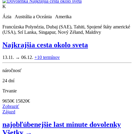
K
Ázia Austrália a Oceánia Amerika
Francúzska Polynézia, Dubaj (SAE), Tahiti, Spojené štáty americké
(USA), Srí Lanka, Singapur, Nový Zéland, Maldivy
Najkrajšia cesta okolo sveta
13.11. → 06.12.
+10
termínov
náročnosť
24 dní
Trvanie
9650
€
15820€
Zobraziť
Zájazd
najobľúbenejšie last minute dovolenky
Všetky →