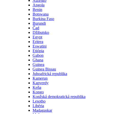
Alžírsko
Angola
Benin
Botswana
Burkina Faso
Burundi
Čad
Džibutsko
Egypt
Eritrea
Eswatini
Etiópia
Gabon
Ghana
Guinea
Guinea Bissau
Juhoafrická republika
Kamerun
Kapverdy
Keňa
Kongo
Konžská demokratická republika
Lesotho
Libéria
Madagaskar