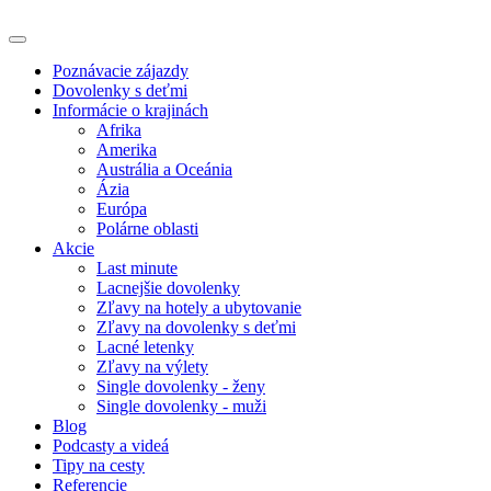
Poznávacie zájazdy
Dovolenky s deťmi
Informácie o krajinách
Afrika
Amerika
Austrália a Oceánia
Ázia
Európa
Polárne oblasti
Akcie
Last minute
Lacnejšie dovolenky
Zľavy na hotely a ubytovanie
Zľavy na dovolenky s deťmi
Lacné letenky
Zľavy na výlety
Single dovolenky - ženy
Single dovolenky - muži
Blog
Podcasty a videá
Tipy na cesty
Referencie