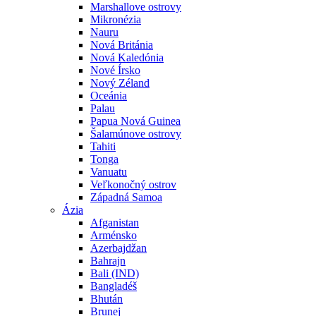
Marshallove ostrovy
Mikronézia
Nauru
Nová Británia
Nová Kaledónia
Nové Írsko
Nový Zéland
Oceánia
Palau
Papua Nová Guinea
Šalamúnove ostrovy
Tahiti
Tonga
Vanuatu
Veľkonočný ostrov
Západná Samoa
Ázia
Afganistan
Arménsko
Azerbajdžan
Bahrajn
Bali (IND)
Bangladéš
Bhután
Brunej