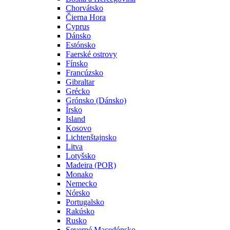
Chorvátsko
Čierna Hora
Cyprus
Dánsko
Estónsko
Faerské ostrovy
Fínsko
Francúzsko
Gibraltar
Grécko
Grónsko (Dánsko)
Írsko
Island
Kosovo
Lichtenštajnsko
Litva
Lotyšsko
Madeira (POR)
Monako
Nemecko
Nórsko
Portugalsko
Rakúsko
Rusko
Severné Macedónsko