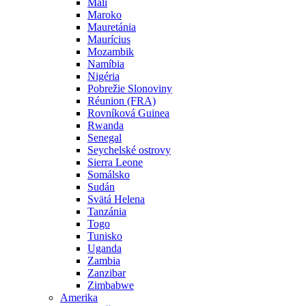
Mali
Maroko
Mauretánia
Maurícius
Mozambik
Namíbia
Nigéria
Pobrežie Slonoviny
Réunion (FRA)
Rovníková Guinea
Rwanda
Senegal
Seychelské ostrovy
Sierra Leone
Somálsko
Sudán
Svätá Helena
Tanzánia
Togo
Tunisko
Uganda
Zambia
Zanzibar
Zimbabwe
Amerika