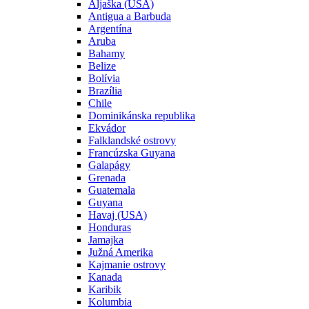
Aljaška (USA)
Antigua a Barbuda
Argentína
Aruba
Bahamy
Belize
Bolívia
Brazília
Chile
Dominikánska republika
Ekvádor
Falklandské ostrovy
Francúzska Guyana
Galapágy
Grenada
Guatemala
Guyana
Havaj (USA)
Honduras
Jamajka
Južná Amerika
Kajmanie ostrovy
Kanada
Karibik
Kolumbia