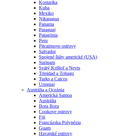
Kostarika
Kuba
Mexiko
Nikaragua
Panama
Paraguaj
Patagónia
Peru
Pitcairnove ostrovy
Salvador
Spojené štáty americké (USA)
Surinam
Svätý Krištof a Nevis
Trinidad a Tobago
Turks a Caicos
Uruguaj
Austrália a Oceánia
Americká Samoa
Austrália
Bora Bora
Cookove ostrovy
Fiji
Francúzska Polynézia
Guam
Havajské ostrovy