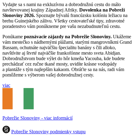
Vydajte sa s nami na exkluzívnu a dobrodružnú cestu do málo
navštevovanej krajiny Západnej Afriky.
Dovolenka na Pobreží
Slonoviny 2026.
Spoznajte bývalú francúzsku kolóniu ležiacu na
brehu Guinejského zálivu. Všetky cestovateľské tipy, zdravotné
poradenstvo vám ponúkneme pre vašu nezabudnuteľnú cestu.
Ponúkame
poznávacie zájazdy na Pobrežie Slonoviny.
Ukážeme
vám mestečko s nádhernými plážami, starými mangrovníkmi Grand
Bassam, ochutnáte najväčšiu špecialitu banány s čili alloko,
navštívite aj štvrté najväčšie frankofónne mesto sveta Abidjan.
Dobrodružstvom bude výlet do hôr kmeňa Yacouba, kde budete
prechádzať cez ručne tkané mosty, uvidíte krásne vodopády
a plantáže s tým najlepším kakaom. Obráťte sa na nás, radi vám
pomôžeme s výberom vašej dobrodružnej cesty.
viac
Pobrežie Slonoviny - viac informácií
Pobrežie Slonoviny podmienky vstupu