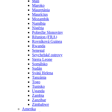
Mali
Maroko
Mauretánia
Maurícius
Mozambik
Namíbia
Nigéria
Pobrežie Slonoviny
Réunion (FRA)
Rovníková Guinea
Rwanda
Senegal
Seychelské ostrovy
Sierra Leone
Somálsko
Sudán
Svätá Helena
Tanzánia
Togo
Tunisko
Uganda
Zambia
Zanzibar
Zimbabwe
Amerika