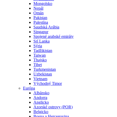
Mongolsko
Nepál
Omán
Pakistan
Palestína
Saudská Arábia
Singapur
Spojené arabské emiráty
Srí Lanka
Sýria
Tadžikistan
Taiwan
Thajsko
Tibet
Turkmenistan
Uzbekistan
Vietnam
Východný Timor
Európa
Albánsko
Andorra
Anglicko
Azorské ostrovy (POR)
Belgicko
Bosna a Hercegovina