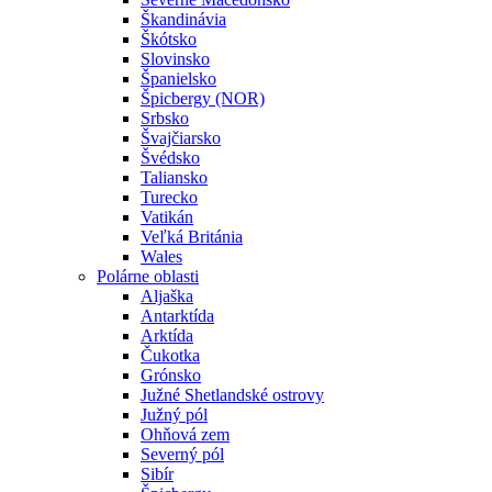
Škandinávia
Škótsko
Slovinsko
Španielsko
Špicbergy (NOR)
Srbsko
Švajčiarsko
Švédsko
Taliansko
Turecko
Vatikán
Veľká Británia
Wales
Polárne oblasti
Aljaška
Antarktída
Arktída
Čukotka
Grónsko
Južné Shetlandské ostrovy
Južný pól
Ohňová zem
Severný pól
Sibír