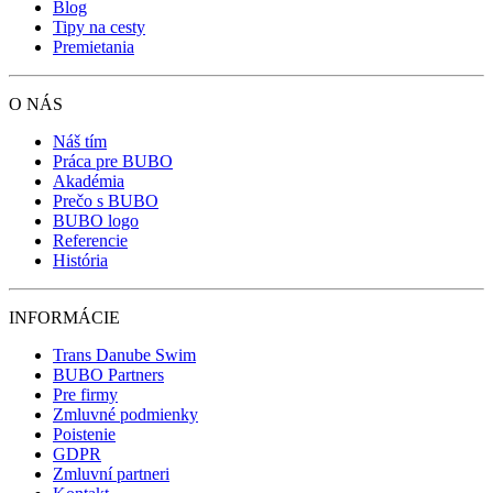
Blog
Tipy na cesty
Premietania
O NÁS
Náš tím
Práca pre BUBO
Akadémia
Prečo s BUBO
BUBO logo
Referencie
História
INFORMÁCIE
Trans Danube Swim
BUBO Partners
Pre firmy
Zmluvné podmienky
Poistenie
GDPR
Zmluvní partneri