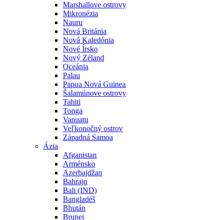
Marshallove ostrovy
Mikronézia
Nauru
Nová Británia
Nová Kaledónia
Nové Írsko
Nový Zéland
Oceánia
Palau
Papua Nová Guinea
Šalamúnove ostrovy
Tahiti
Tonga
Vanuatu
Veľkonočný ostrov
Západná Samoa
Ázia
Afganistan
Arménsko
Azerbajdžan
Bahrajn
Bali (IND)
Bangladéš
Bhután
Brunej