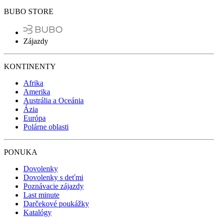
BUBO STORE
Zájazdy
KONTINENTY
Afrika
Amerika
Austrália a Oceánia
Ázia
Európa
Polárne oblasti
PONUKA
Dovolenky
Dovolenky s deťmi
Poznávacie zájazdy
Last minute
Darčekové poukážky
Katalógy