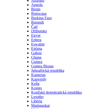
Alžírsko
Angola
Benin
Botswana
Burkina Faso
Burundi
Čad
Džibutsko
Egypt
Eritrea
Eswatini
Etiópia
Gabon
Ghana
Guinea
Guinea Bissau
Juhoafrická republika
Kamerun
Kapverdy
Keňa
Kongo
Konžská demokratická republika
Lesotho
Libéria
Madagaskar