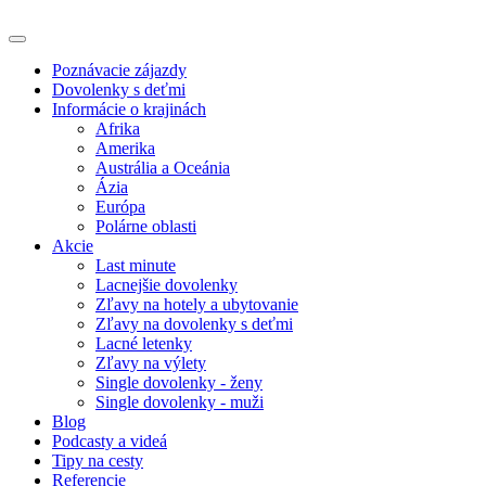
Poznávacie zájazdy
Dovolenky s deťmi
Informácie o krajinách
Afrika
Amerika
Austrália a Oceánia
Ázia
Európa
Polárne oblasti
Akcie
Last minute
Lacnejšie dovolenky
Zľavy na hotely a ubytovanie
Zľavy na dovolenky s deťmi
Lacné letenky
Zľavy na výlety
Single dovolenky - ženy
Single dovolenky - muži
Blog
Podcasty a videá
Tipy na cesty
Referencie