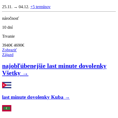
25.11. → 04.12.
+5
termínov
náročnosť
10 dní
Trvanie
3940
€
4690€
Zobraziť
Zájazd
najobľúbenejšie last minute dovolenky
Všetky →
last minute dovolenky Kuba →