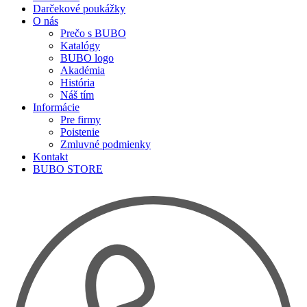
Darčekové poukážky
O nás
Prečo s BUBO
Katalógy
BUBO logo
Akadémia
História
Náš tím
Informácie
Pre firmy
Poistenie
Zmluvné podmienky
Kontakt
BUBO STORE