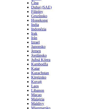
Čína
Dubaj (SAE)
Filipíny
Gruzínsko
Hongkong
India
Indonézia
Irak
Irán
Izrael
Japonsko
Jemen
Jordánsko
Južná Kórea
Kambodža
Katar
Kazachstan
Kirgizsko
Kuvajt
Laos
Libanon
Macao
Malajzia
Maldivy
Mjanmarsko