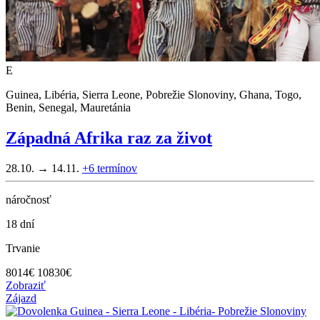
E
Guinea, Libéria, Sierra Leone, Pobrežie Slonoviny, Ghana, Togo,
Benin, Senegal, Mauretánia
Západná Afrika raz za život
28.10. → 14.11.
+6
termínov
náročnosť
18 dní
Trvanie
8014
€
10830€
Zobraziť
Zájazd