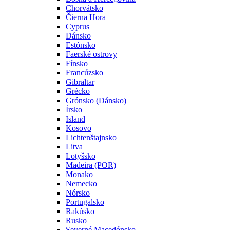
Chorvátsko
Čierna Hora
Cyprus
Dánsko
Estónsko
Faerské ostrovy
Fínsko
Francúzsko
Gibraltar
Grécko
Grónsko (Dánsko)
Írsko
Island
Kosovo
Lichtenštajnsko
Litva
Lotyšsko
Madeira (POR)
Monako
Nemecko
Nórsko
Portugalsko
Rakúsko
Rusko
Severné Macedónsko