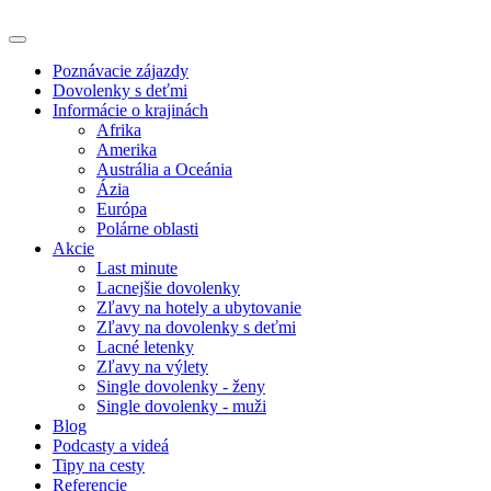
Poznávacie zájazdy
Dovolenky s deťmi
Informácie o krajinách
Afrika
Amerika
Austrália a Oceánia
Ázia
Európa
Polárne oblasti
Akcie
Last minute
Lacnejšie dovolenky
Zľavy na hotely a ubytovanie
Zľavy na dovolenky s deťmi
Lacné letenky
Zľavy na výlety
Single dovolenky - ženy
Single dovolenky - muži
Blog
Podcasty a videá
Tipy na cesty
Referencie