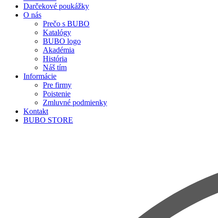
Darčekové poukážky
O nás
Prečo s BUBO
Katalógy
BUBO logo
Akadémia
História
Náš tím
Informácie
Pre firmy
Poistenie
Zmluvné podmienky
Kontakt
BUBO STORE