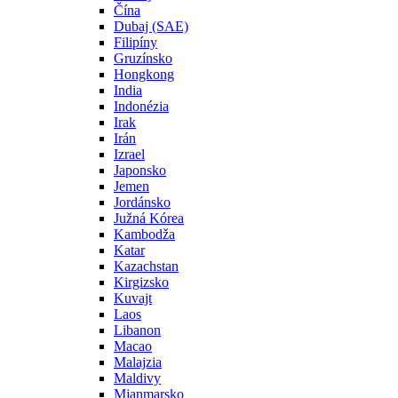
Čína
Dubaj (SAE)
Filipíny
Gruzínsko
Hongkong
India
Indonézia
Irak
Irán
Izrael
Japonsko
Jemen
Jordánsko
Južná Kórea
Kambodža
Katar
Kazachstan
Kirgizsko
Kuvajt
Laos
Libanon
Macao
Malajzia
Maldivy
Mjanmarsko