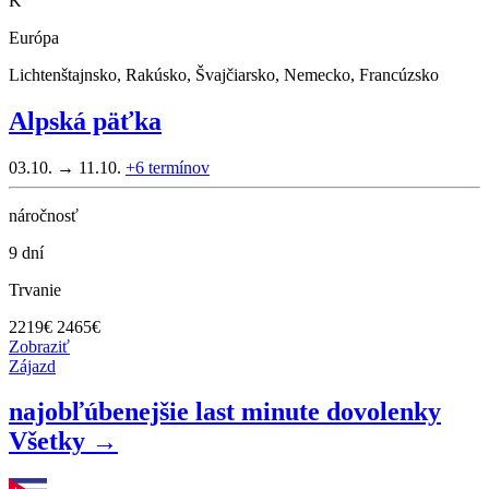
K
Európa
Lichtenštajnsko, Rakúsko, Švajčiarsko, Nemecko, Francúzsko
Alpská päťka
03.10. → 11.10.
+6
termínov
náročnosť
9 dní
Trvanie
2219
€
2465€
Zobraziť
Zájazd
najobľúbenejšie last minute dovolenky
Všetky →