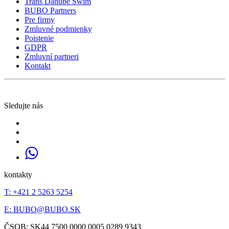
Trans Danube Swim
BUBO Partners
Pre firmy
Zmluvné podmienky
Poistenie
GDPR
Zmluvní partneri
Kontakt
Sledujte nás
kontakty
T: +421 2 5263 5254
E:
BUBO@BUBO.SK
ČSOB: SK44 7500 0000 0005 0289 9343