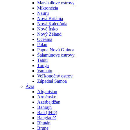
Marshallove ostrovy
Mikronézia
Nauru
Nová Británia
Nová Kaledónia
Nové Írsko
Nový Zéland
Oceánia
Palau
Papua Nová Guinea
Šalamúnove ostrovy
Tahiti
Tonga
Vanuatu
Veľkonočný ostrov
Západná Samoa
Ázia
Afganistan
Arménsko
Azerbajdžan
Bahrajn
Bali (IND)
Bangladéš
Bhután
Brunej