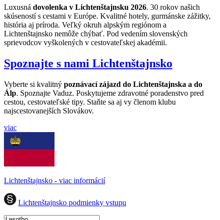
Luxusná
dovolenka v Lichtenštajnsku 2026
. 30 rokov našich
skúseností s cestami v Európe. Kvalitné hotely, gurmánske zážitky,
história aj príroda. Veľký okruh alpským regiónom a
Lichtenštajnsko nemôže chýbať. Pod vedením slovenských
sprievodcov vyškolených v cestovateľskej akadémii.
Spoznajte s nami Lichtenštajnsko
Vyberte si kvalitný
poznávací zájazd do Lichtenštajnska a do
Álp
. Spoznajte Vaduz. P
oskytujeme zdravotné poradenstvo pred
cestou, cestovateľské tipy.
Staňte sa aj vy členom klubu
najscestovanejších Slovákov.
viac
Lichtenštajnsko - viac informácií
Lichtenštajnsko podmienky vstupu