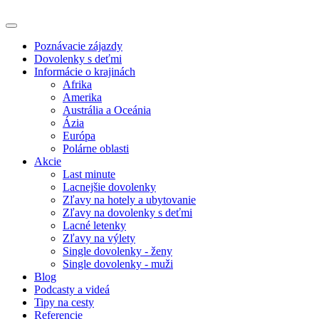
Poznávacie zájazdy
Dovolenky s deťmi
Informácie o krajinách
Afrika
Amerika
Austrália a Oceánia
Ázia
Európa
Polárne oblasti
Akcie
Last minute
Lacnejšie dovolenky
Zľavy na hotely a ubytovanie
Zľavy na dovolenky s deťmi
Lacné letenky
Zľavy na výlety
Single dovolenky - ženy
Single dovolenky - muži
Blog
Podcasty a videá
Tipy na cesty
Referencie