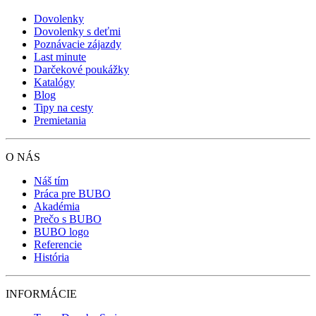
Dovolenky
Dovolenky s deťmi
Poznávacie zájazdy
Last minute
Darčekové poukážky
Katalógy
Blog
Tipy na cesty
Premietania
O NÁS
Náš tím
Práca pre BUBO
Akadémia
Prečo s BUBO
BUBO logo
Referencie
História
INFORMÁCIE