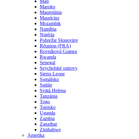
Mali
Maroko
Mauretánia
Maurícius
Mozambik
Namíbia
Nigéria
Pobrežie Slonoviny
Réunion (FRA)
Rovníková Guinea
Rwanda
Senegal
Seychelské ostrovy
Sierra Leone
Somálsko
Sudán
Svätá Helena
Tanzánia
Togo
Tunisko
Uganda
Zambia
Zanzibar
Zimbabwe
Amerika