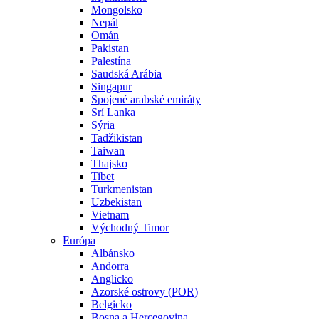
Mongolsko
Nepál
Omán
Pakistan
Palestína
Saudská Arábia
Singapur
Spojené arabské emiráty
Srí Lanka
Sýria
Tadžikistan
Taiwan
Thajsko
Tibet
Turkmenistan
Uzbekistan
Vietnam
Východný Timor
Európa
Albánsko
Andorra
Anglicko
Azorské ostrovy (POR)
Belgicko
Bosna a Hercegovina