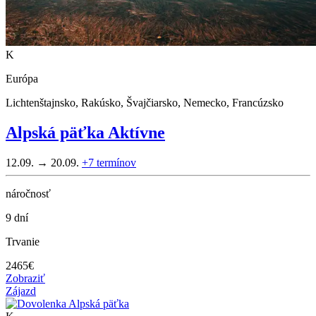
K
Európa
Lichtenštajnsko, Rakúsko, Švajčiarsko, Nemecko, Francúzsko
Alpská päťka Aktívne
12.09. → 20.09.
+7
termínov
náročnosť
9 dní
Trvanie
2465
€
Zobraziť
Zájazd