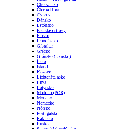
Chorvátsko
Čierna Hora
Cyprus
Dánsko
Estónsko
Faerské ostrovy
Fínsko
Francúzsko
Gibraltar
Grécko
Grónsko (Dánsko)
Írsko
Island
Kosovo
Lichtenštajnsko
Litva
Lotyšsko
Madeira (POR)
Monako
Nemecko
Nórsko
Portugalsko
Rakúsko
Rusko
Severné Macedónsko