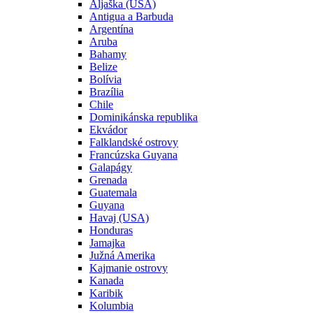
Aljaška (USA)
Antigua a Barbuda
Argentína
Aruba
Bahamy
Belize
Bolívia
Brazília
Chile
Dominikánska republika
Ekvádor
Falklandské ostrovy
Francúzska Guyana
Galapágy
Grenada
Guatemala
Guyana
Havaj (USA)
Honduras
Jamajka
Južná Amerika
Kajmanie ostrovy
Kanada
Karibik
Kolumbia