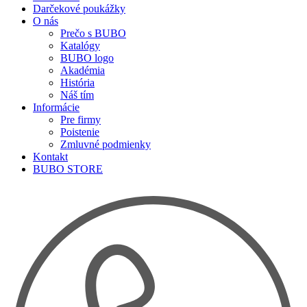
Darčekové poukážky
O nás
Prečo s BUBO
Katalógy
BUBO logo
Akadémia
História
Náš tím
Informácie
Pre firmy
Poistenie
Zmluvné podmienky
Kontakt
BUBO STORE