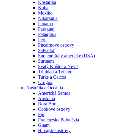
Kostarika
Kuba
Mexiko
Nikaragua
Panama
Paraguaj
Patagónia
Peru
Pitcairnove ostrovy
Salvador
Spojené štáty americké (USA)
Surinam
Svätý Krištof a Nevis
Trinidad a Tobago
Turks a Caicos
Uruguaj
Austrália a Oceánia
Americká Samoa
Austrália
Bora Bora
Cookove ostrovy
Fiji
Francúzska Polynézia
Guam
Havajské ostrovy