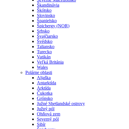
Škandinávia
Škótsko
Slovinsko
Španielsko
Špicbergy (NOR)
Srbsko
Švajčiarsko
Švédsko
Taliansko
Turecko
Vatikán
Veľká Británia
Wales
Polárne oblasti
Aljaška
Antarktída
Arktída
Čukotka
Grónsko
Južné Shetlandské ostrovy
Južný pól
Ohňová zem
Severný pól
Sibír