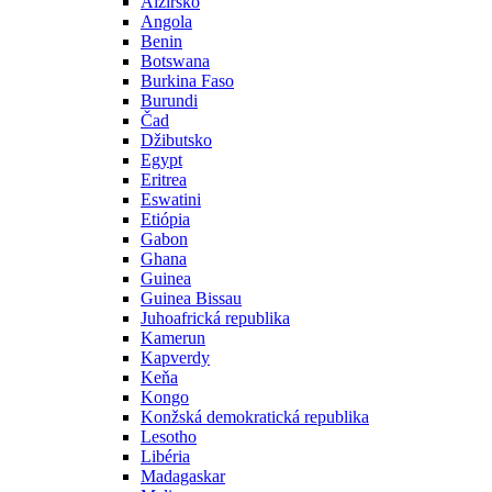
Alžírsko
Angola
Benin
Botswana
Burkina Faso
Burundi
Čad
Džibutsko
Egypt
Eritrea
Eswatini
Etiópia
Gabon
Ghana
Guinea
Guinea Bissau
Juhoafrická republika
Kamerun
Kapverdy
Keňa
Kongo
Konžská demokratická republika
Lesotho
Libéria
Madagaskar