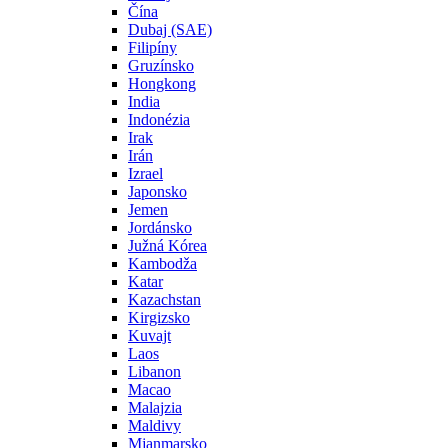
Čína
Dubaj (SAE)
Filipíny
Gruzínsko
Hongkong
India
Indonézia
Irak
Irán
Izrael
Japonsko
Jemen
Jordánsko
Južná Kórea
Kambodža
Katar
Kazachstan
Kirgizsko
Kuvajt
Laos
Libanon
Macao
Malajzia
Maldivy
Mjanmarsko