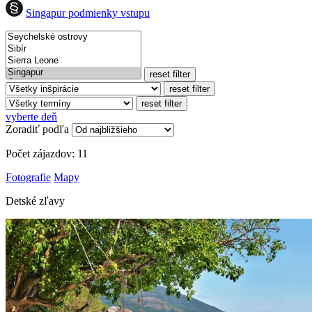
Singapur podmienky vstupu
reset filter
reset filter
reset filter
vyberte deň
Zoradiť podľa
Počet zájazdov:
11
Fotografie
Mapy
Detské zľavy