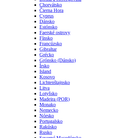
Chorvátsko
Čierna Hora
Cyprus
Dánsko
Estónsko
Faerské ostrovy
Fínsko
Francúzsko
Gibraltar
Grécko
Grónsko (Dánsko)
Írsko
Island
Kosovo
Lichtenštajnsko
Litva
Lotyšsko
Madeira (POR)
Monako
Nemecko
Nórsko
Portugalsko
Rakúsko
Rusko
Severné Macedónsko