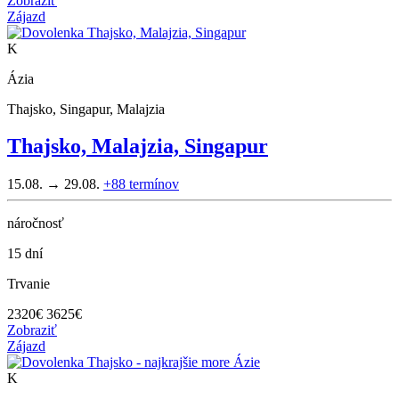
Zobraziť
Zájazd
K
Ázia
Thajsko, Singapur, Malajzia
Thajsko, Malajzia, Singapur
15.08. → 29.08.
+88
termínov
náročnosť
15 dní
Trvanie
2320
€
3625€
Zobraziť
Zájazd
K