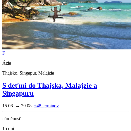
F
Ázia
Thajsko, Singapur, Malajzia
S deťmi do Thajska, Malajzie a
Singapuru
15.08. → 29.08.
+48
termínov
náročnosť
15 dní