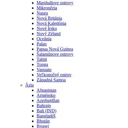
Marshallove ostrovy
Mikronézia
Nauru
Nová Británia
Nová Kaledónia
Nové Írsko
Nový Zéland
Oceánia
Palau
Papua Nová Guinea
Šalamúnove ostrovy
Tahiti
Tonga
Vanuatu
Veľkonočný ostrov
Západná Samoa
Ázia
Afganistan
Arménsko
Azerbajdžan
Bahrajn
Bali (IND)
Bangladéš
Bhután
Brunej