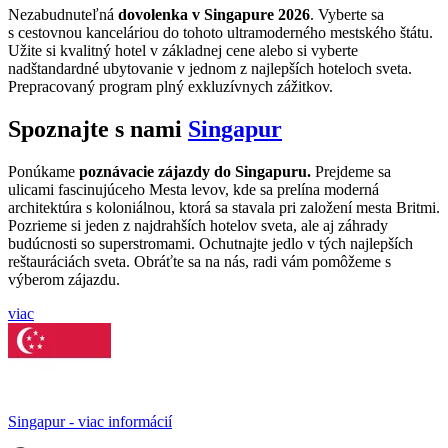
Nezabudnuteľná
dovolenka v Singapure 2026
. Vyberte sa
s cestovnou kanceláriou do tohoto ultramoderného mestského štátu.
Užite si kvalitný hotel v základnej cene alebo si vyberte
nadštandardné ubytovanie v jednom z najlepších hoteloch sveta.
Prepracovaný program plný exkluzívnych zážitkov.
Spoznajte s nami
Singapur
Ponúkame
poznávacie zájazdy do Singapuru.
Prejdeme sa
ulicami fascinujúceho Mesta levov, kde sa prelína moderná
architektúra s koloniálnou, ktorá sa stavala pri založení mesta Britmi.
Pozrieme si jeden z najdrahších hotelov sveta, ale aj záhrady
budúcnosti so superstromami. Ochutnajte jedlo v tých najlepších
reštauráciách sveta. Obráťte sa na nás, radi vám pomôžeme s
výberom zájazdu.
viac
Singapur - viac informácií