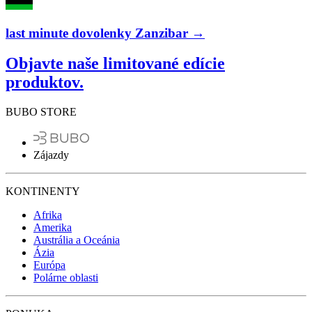
last minute dovolenky Zanzibar →
Objavte naše limitované edície
produktov.
BUBO STORE
Zájazdy
KONTINENTY
Afrika
Amerika
Austrália a Oceánia
Ázia
Európa
Polárne oblasti