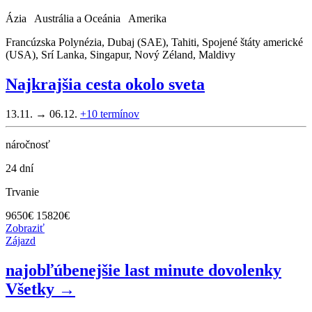
Ázia Austrália a Oceánia Amerika
Francúzska Polynézia, Dubaj (SAE), Tahiti, Spojené štáty americké
(USA), Srí Lanka, Singapur, Nový Zéland, Maldivy
Najkrajšia cesta okolo sveta
13.11. → 06.12.
+10
termínov
náročnosť
24 dní
Trvanie
9650
€
15820€
Zobraziť
Zájazd
najobľúbenejšie last minute dovolenky
Všetky →