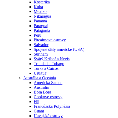
Kostarika
Kuba
Mexiko
Nikaragua
Panama
Paraguaj
Patagónia
Peru
Pitcairnove ostrovy
Salvador
Spojené štáty americké (USA)
Surinam
Svätý Krištof a Nevis
Trinidad a Tobago
Turks a Caicos
Uruguaj
Austrália a Oceánia
Americká Samoa
Austrália
Bora Bora
Cookove ostrovy
Fiji
Francúzska Polynézia
Guam
Havajské ostrovy