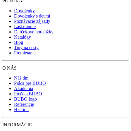
PONUKA
Dovolenky
Dovolenky s deťmi
Poznávacie zájazdy
Last minute
Darčekové poukážky
Katalógy
Blog
Tipy na cesty
Premietania
O NÁS
Náš tím
Práca pre BUBO
Akadémia
Prečo s BUBO
BUBO logo
Referencie
História
INFORMÁCIE