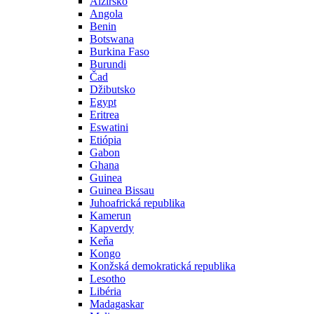
Alžírsko
Angola
Benin
Botswana
Burkina Faso
Burundi
Čad
Džibutsko
Egypt
Eritrea
Eswatini
Etiópia
Gabon
Ghana
Guinea
Guinea Bissau
Juhoafrická republika
Kamerun
Kapverdy
Keňa
Kongo
Konžská demokratická republika
Lesotho
Libéria
Madagaskar