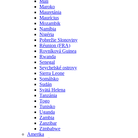
Mali
Maroko
Mauretánia
Maurícius
Mozambik
Namíbia
Nigéria
Pobrežie Slonoviny
Réunion (FRA)
Rovníková Guinea
Rwanda
Senegal
Seychelské ostrovy
Sierra Leone
Somálsko
Sudán
Svätá Helena
Tanzánia
Togo
Tunisko
Uganda
Zambia
Zanzibar
Zimbabwe
Amerika