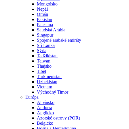
Mongolsko
Nepál
Omán
Pakistan
Palestína
Saudská Arábia
Singapur
Spojené arabské emiráty
Srí Lanka
Sýria
Tadžikistan
Taiwan
Thajsko
Tibet
Turkmenistan
Uzbekistan
Vietnam
Východný Timor
Európa
Albánsko
Andorra
Anglicko
Azorské ostrovy (POR)
Belgicko
Bosna a Hercegovina