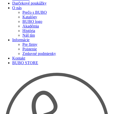
Darčekové poukážky
O nás
Prečo s BUBO
Katalógy
BUBO logo
Akadémia
História
Náš tím
Informácie
Pre firmy
Poistenie
Zmluvné podmienky
Kontakt
BUBO STORE