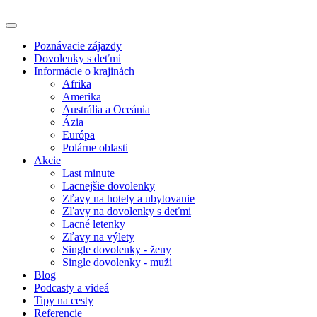
Poznávacie zájazdy
Dovolenky s deťmi
Informácie o krajinách
Afrika
Amerika
Austrália a Oceánia
Ázia
Európa
Polárne oblasti
Akcie
Last minute
Lacnejšie dovolenky
Zľavy na hotely a ubytovanie
Zľavy na dovolenky s deťmi
Lacné letenky
Zľavy na výlety
Single dovolenky - ženy
Single dovolenky - muži
Blog
Podcasty a videá
Tipy na cesty
Referencie