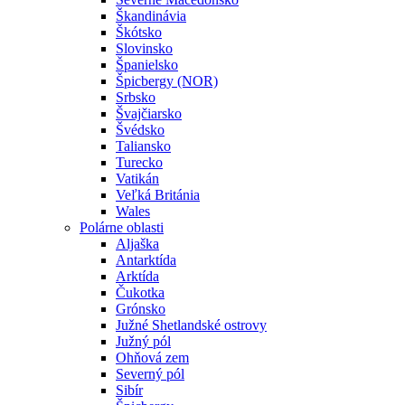
Škandinávia
Škótsko
Slovinsko
Španielsko
Špicbergy (NOR)
Srbsko
Švajčiarsko
Švédsko
Taliansko
Turecko
Vatikán
Veľká Británia
Wales
Polárne oblasti
Aljaška
Antarktída
Arktída
Čukotka
Grónsko
Južné Shetlandské ostrovy
Južný pól
Ohňová zem
Severný pól
Sibír