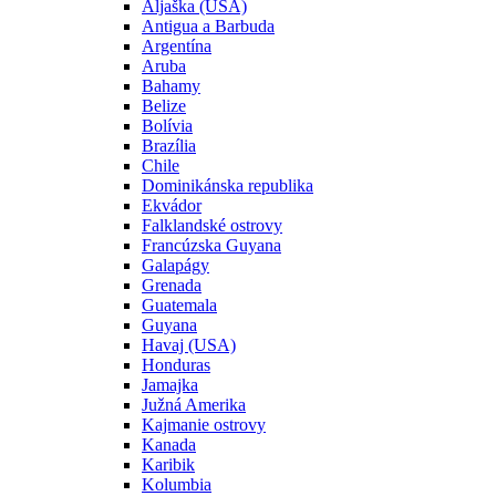
Aljaška (USA)
Antigua a Barbuda
Argentína
Aruba
Bahamy
Belize
Bolívia
Brazília
Chile
Dominikánska republika
Ekvádor
Falklandské ostrovy
Francúzska Guyana
Galapágy
Grenada
Guatemala
Guyana
Havaj (USA)
Honduras
Jamajka
Južná Amerika
Kajmanie ostrovy
Kanada
Karibik
Kolumbia