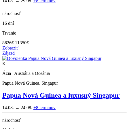
14.08. → 29.08.
+8
termínov
náročnosť
16 dní
Trvanie
8626
€
11350€
Zobraziť
Zájazd
K
Ázia Austrália a Oceánia
Papua Nová Guinea, Singapur
Papua Nová Guinea a luxusný Singapur
14.08. → 24.08.
+8
termínov
náročnosť