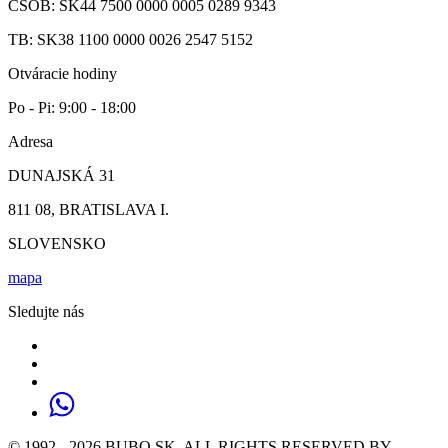
ČSOB: SK44 7500 0000 0005 0289 9343
TB: SK38 1100 0000 0026 2547 5152
Otváracie hodiny
Po - Pi: 9:00 - 18:00
Adresa
DUNAJSKÁ 31
811 08, BRATISLAVA I.
SLOVENSKO
mapa
Sledujte nás
© 1992 - 2026 BUBO.SK, ALL RIGHTS RESERVED BY