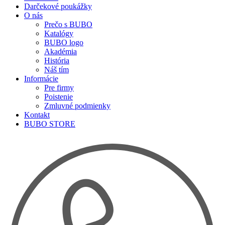
Darčekové poukážky
O nás
Prečo s BUBO
Katalógy
BUBO logo
Akadémia
História
Náš tím
Informácie
Pre firmy
Poistenie
Zmluvné podmienky
Kontakt
BUBO STORE