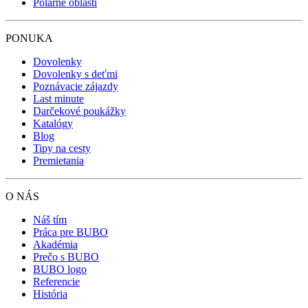
Polárne oblasti
PONUKA
Dovolenky
Dovolenky s deťmi
Poznávacie zájazdy
Last minute
Darčekové poukážky
Katalógy
Blog
Tipy na cesty
Premietania
O NÁS
Náš tím
Práca pre BUBO
Akadémia
Prečo s BUBO
BUBO logo
Referencie
História