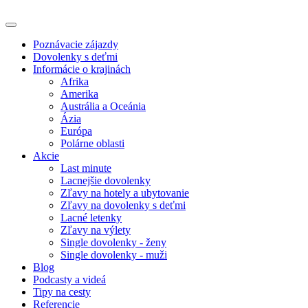
Poznávacie zájazdy
Dovolenky s deťmi
Informácie o krajinách
Afrika
Amerika
Austrália a Oceánia
Ázia
Európa
Polárne oblasti
Akcie
Last minute
Lacnejšie dovolenky
Zľavy na hotely a ubytovanie
Zľavy na dovolenky s deťmi
Lacné letenky
Zľavy na výlety
Single dovolenky - ženy
Single dovolenky - muži
Blog
Podcasty a videá
Tipy na cesty
Referencie