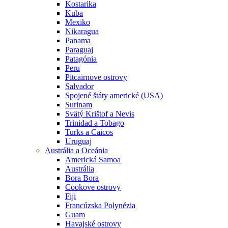
Kostarika
Kuba
Mexiko
Nikaragua
Panama
Paraguaj
Patagónia
Peru
Pitcairnove ostrovy
Salvador
Spojené štáty americké (USA)
Surinam
Svätý Krištof a Nevis
Trinidad a Tobago
Turks a Caicos
Uruguaj
Austrália a Oceánia
Americká Samoa
Austrália
Bora Bora
Cookove ostrovy
Fiji
Francúzska Polynézia
Guam
Havajské ostrovy