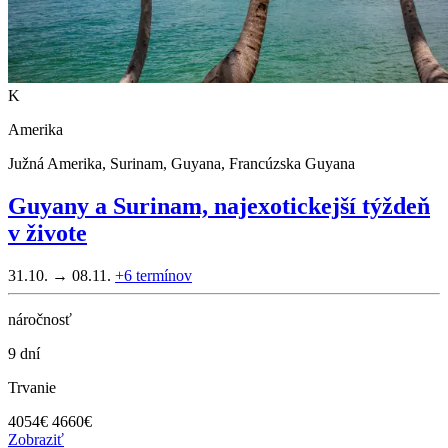
K
Amerika
Južná Amerika, Surinam, Guyana, Francúzska Guyana
Guyany a Surinam, najexotickejší týždeň
v živote
31.10. → 08.11.
+6
termínov
náročnosť
9 dní
Trvanie
4054
€
4660€
Zobraziť