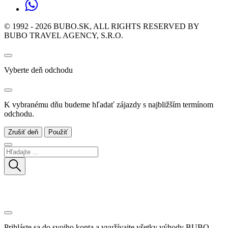
© 1992 - 2026 BUBO.SK, ALL RIGHTS RESERVED BY
BUBO TRAVEL AGENCY, S.R.O.
Vyberte deň odchodu
K vybranému dňu budeme hľadať zájazdy s najbližším termínom
odchodu.
Zrušiť deň
Použiť
Prihláste sa do svojho konta a využívajte všetky výhody BUBO