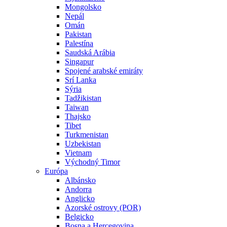
Mongolsko
Nepál
Omán
Pakistan
Palestína
Saudská Arábia
Singapur
Spojené arabské emiráty
Srí Lanka
Sýria
Tadžikistan
Taiwan
Thajsko
Tibet
Turkmenistan
Uzbekistan
Vietnam
Východný Timor
Európa
Albánsko
Andorra
Anglicko
Azorské ostrovy (POR)
Belgicko
Bosna a Hercegovina