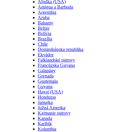
Aljaška (USA)
Antigua a Barbuda
Argentína
Aruba
Bahamy
Belize
Bolívia
Brazília
Chile
Dominikánska republika
Ekvádor
Falklandské ostrovy
Francúzska Guyana
Galapágy
Grenada
Guatemala
Guyana
Havaj (USA)
Honduras
Jamajka
Južná Amerika
Kajmanie ostrovy
Kanada
Karibik
Kolumbia