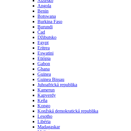
Alžírsko
Angola
Benin
Botswana
Burkina Faso
Burundi
Čad
Džibutsko
Egypt
Eritrea
Eswatini
Etiópia
Gabon
Ghana
Guinea
Guinea Bissau
Juhoafrická republika
Kamerun
Kapverdy
Keňa
Kongo
Konžská demokratická republika
Lesotho
Libéria
Madagaskar