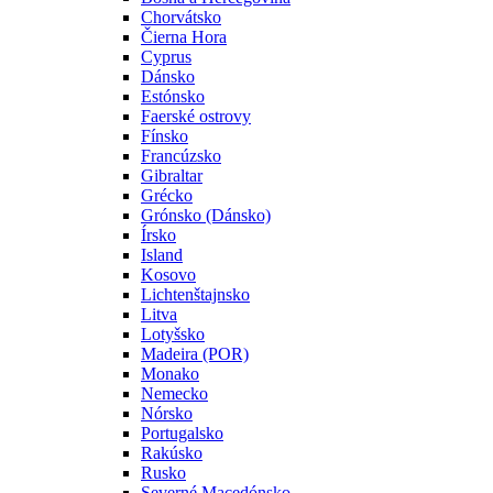
Chorvátsko
Čierna Hora
Cyprus
Dánsko
Estónsko
Faerské ostrovy
Fínsko
Francúzsko
Gibraltar
Grécko
Grónsko (Dánsko)
Írsko
Island
Kosovo
Lichtenštajnsko
Litva
Lotyšsko
Madeira (POR)
Monako
Nemecko
Nórsko
Portugalsko
Rakúsko
Rusko
Severné Macedónsko