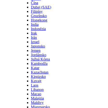
Čína
Dubaj (SAE)
Filipíny
Gruzínsko
Hongkong
India
Indonézia
Irak
Irán
Izrael
Japonsko
Jemen
Jordánsko
Južná Kórea
Kambodža
Katar
Kazachstan
Kirgizsko
Kuvajt
Laos
Libanon
Macao
Malajzia
Maldivy
Mjanmarsko