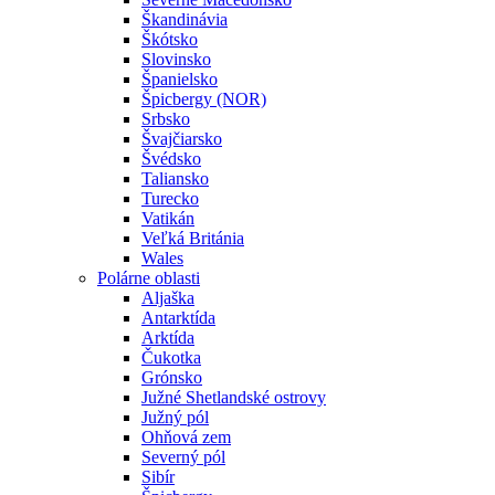
Škandinávia
Škótsko
Slovinsko
Španielsko
Špicbergy (NOR)
Srbsko
Švajčiarsko
Švédsko
Taliansko
Turecko
Vatikán
Veľká Británia
Wales
Polárne oblasti
Aljaška
Antarktída
Arktída
Čukotka
Grónsko
Južné Shetlandské ostrovy
Južný pól
Ohňová zem
Severný pól
Sibír