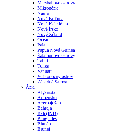
Marshallove ostrovy
Mikronézia
Nauru
Nová Británia
Nová Kaledónia
Nové Írsko
Nový Zéland
Oceánia
Palau
Papua Nová Guinea
Šalamúnove ostrovy
Tahiti
Tonga
Vanuatu
Veľkonočný ostrov
Západná Samoa
Ázia
Afganistan
Arménsko
Azerbajdžan
Bahrajn
Bali (IND)
Bangladéš
Bhután
Brunej