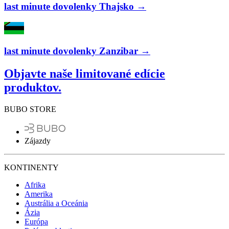
last minute dovolenky Thajsko →
last minute dovolenky Zanzibar →
Objavte naše limitované edície
produktov.
BUBO STORE
Zájazdy
KONTINENTY
Afrika
Amerika
Austrália a Oceánia
Ázia
Európa