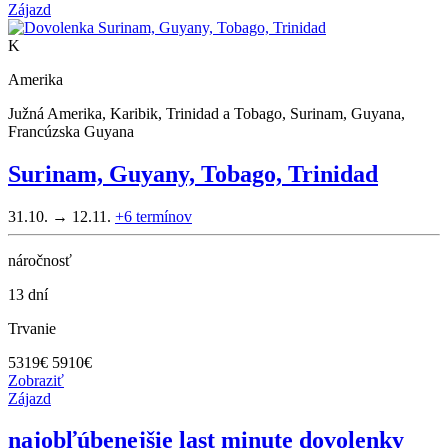
Zájazd
K
Amerika
Južná Amerika, Karibik, Trinidad a Tobago, Surinam, Guyana,
Francúzska Guyana
Surinam, Guyany, Tobago, Trinidad
31.10. → 12.11.
+6
termínov
náročnosť
13 dní
Trvanie
5319
€
5910€
Zobraziť
Zájazd
najobľúbenejšie last minute dovolenky