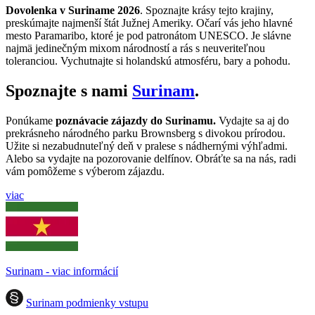
Dovolenka v Suriname 2026
. Spoznajte krásy tejto krajiny,
preskúmajte najmenší štát Južnej
Ameriky. Očarí vás jeho hlavné
mesto Paramaribo, ktoré je pod patronátom UNESCO. Je slávne
najmä jedinečným mixom národností a rás s neuveriteľnou
toleranciou. Vychutnajte si holandskú atmosféru, bary a pohodu.
Spoznajte s nami
Surinam
.
Ponúkame
poznávacie zájazdy do Surinamu.
Vydajte sa aj do
prekrásneho národného parku Brownsberg s divokou prírodou.
Užite si nezabudnuteľný deň v pralese s nádhernými výhľadmi.
Alebo sa vydajte na pozorovanie delfínov. Obráťte sa na nás, radi
vám pomôžeme s výberom zájazdu.
viac
Surinam - viac informácií
Surinam podmienky vstupu