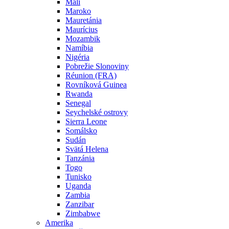
Mali
Maroko
Mauretánia
Maurícius
Mozambik
Namíbia
Nigéria
Pobrežie Slonoviny
Réunion (FRA)
Rovníková Guinea
Rwanda
Senegal
Seychelské ostrovy
Sierra Leone
Somálsko
Sudán
Svätá Helena
Tanzánia
Togo
Tunisko
Uganda
Zambia
Zanzibar
Zimbabwe
Amerika