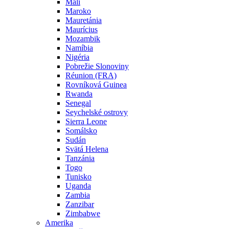
Mali
Maroko
Mauretánia
Maurícius
Mozambik
Namíbia
Nigéria
Pobrežie Slonoviny
Réunion (FRA)
Rovníková Guinea
Rwanda
Senegal
Seychelské ostrovy
Sierra Leone
Somálsko
Sudán
Svätá Helena
Tanzánia
Togo
Tunisko
Uganda
Zambia
Zanzibar
Zimbabwe
Amerika