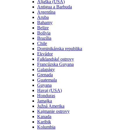
Aljaška (USA)
Antigua a Barbuda
Argentína
Aruba
Bahamy
Belize
Bolívia
Brazília
Chile
Dominikánska republika
Ekvádor
Falklandské ostrovy
Francúzska Guyana
Galapágy
Grenada
Guatemala
Guyana
Havaj (USA)
Honduras
Jamajka
Južná Amerika
Kajmanie ostrovy
Kanada
Karibik
Kolumbia