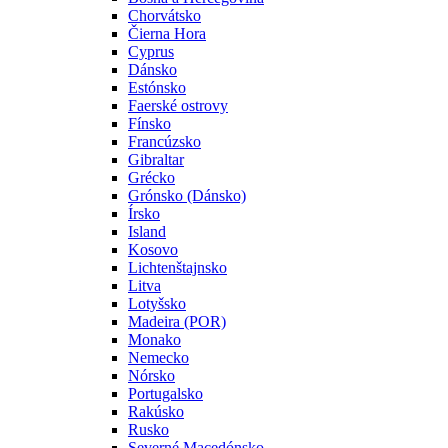
Chorvátsko
Čierna Hora
Cyprus
Dánsko
Estónsko
Faerské ostrovy
Fínsko
Francúzsko
Gibraltar
Grécko
Grónsko (Dánsko)
Írsko
Island
Kosovo
Lichtenštajnsko
Litva
Lotyšsko
Madeira (POR)
Monako
Nemecko
Nórsko
Portugalsko
Rakúsko
Rusko
Severné Macedónsko