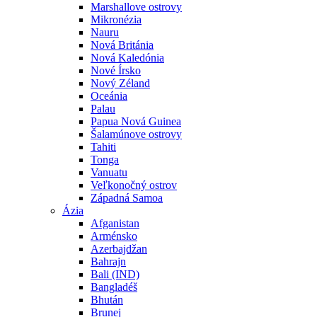
Marshallove ostrovy
Mikronézia
Nauru
Nová Británia
Nová Kaledónia
Nové Írsko
Nový Zéland
Oceánia
Palau
Papua Nová Guinea
Šalamúnove ostrovy
Tahiti
Tonga
Vanuatu
Veľkonočný ostrov
Západná Samoa
Ázia
Afganistan
Arménsko
Azerbajdžan
Bahrajn
Bali (IND)
Bangladéš
Bhután
Brunej