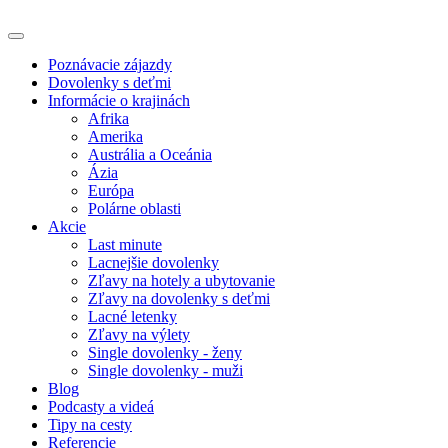
Poznávacie zájazdy
Dovolenky s deťmi
Informácie o krajinách
Afrika
Amerika
Austrália a Oceánia
Ázia
Európa
Polárne oblasti
Akcie
Last minute
Lacnejšie dovolenky
Zľavy na hotely a ubytovanie
Zľavy na dovolenky s deťmi
Lacné letenky
Zľavy na výlety
Single dovolenky - ženy
Single dovolenky - muži
Blog
Podcasty a videá
Tipy na cesty
Referencie