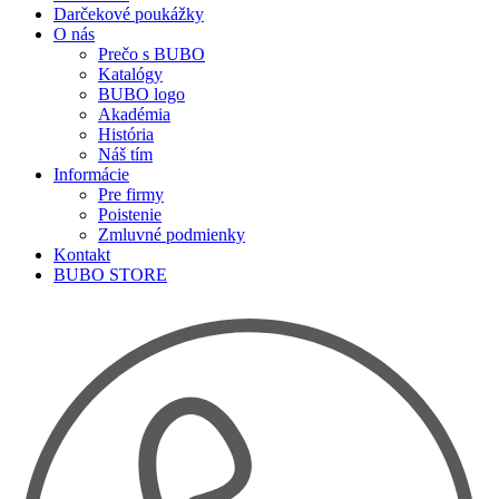
Darčekové poukážky
O nás
Prečo s BUBO
Katalógy
BUBO logo
Akadémia
História
Náš tím
Informácie
Pre firmy
Poistenie
Zmluvné podmienky
Kontakt
BUBO STORE