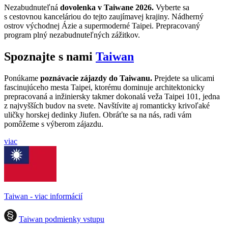
Nezabudnuteľná
dovolenka v Taiwane 2026.
Vyberte sa
s cestovnou kanceláriou do tejto zaujímavej krajiny. Nádherný
ostrov východnej Ázie a supermoderné Taipei. Prepracovaný
program plný nezabudnuteľných zážitkov.
Spoznajte s nami
Taiwan
Ponúkame
poznávacie zájazdy do Taiwanu.
Prejdete sa ulicami
fascinujúceho mesta Taipei, ktorému dominuje architektonicky
prepracovaná a inžiniersky takmer dokonalá veža Taipei 101, jedna
z najvyšších budov na svete. Navštívite aj romanticky krivoľaké
uličky horskej dedinky Jiufen. Obráťte sa na nás, radi vám
pomôžeme s výberom zájazdu.
viac
Taiwan - viac informácií
Taiwan podmienky vstupu