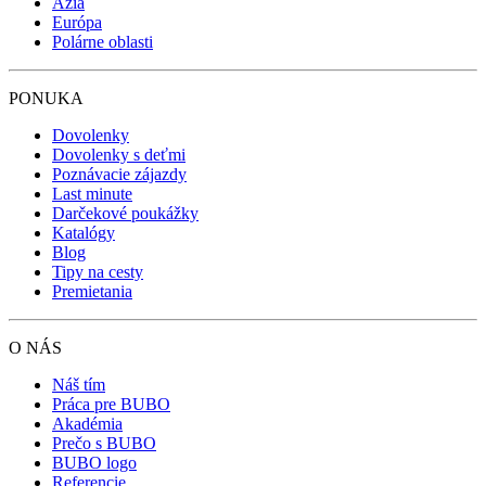
Ázia
Európa
Polárne oblasti
PONUKA
Dovolenky
Dovolenky s deťmi
Poznávacie zájazdy
Last minute
Darčekové poukážky
Katalógy
Blog
Tipy na cesty
Premietania
O NÁS
Náš tím
Práca pre BUBO
Akadémia
Prečo s BUBO
BUBO logo
Referencie