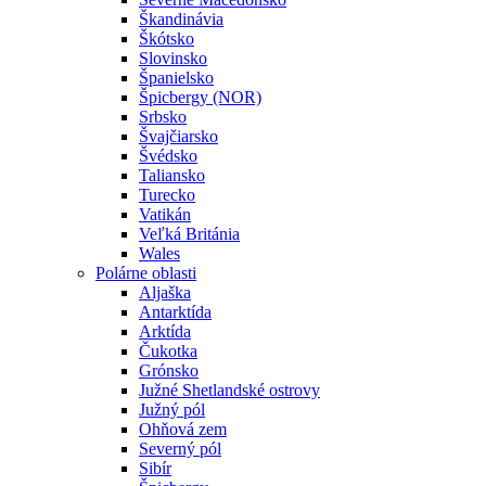
Škandinávia
Škótsko
Slovinsko
Španielsko
Špicbergy (NOR)
Srbsko
Švajčiarsko
Švédsko
Taliansko
Turecko
Vatikán
Veľká Británia
Wales
Polárne oblasti
Aljaška
Antarktída
Arktída
Čukotka
Grónsko
Južné Shetlandské ostrovy
Južný pól
Ohňová zem
Severný pól
Sibír