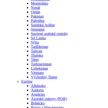
Mongolsko
Nepál
Omán
Pakistan
Palestína
Saudská Arábia
Singapur
Spojené arabské emiráty
Srí Lanka
Sýria
Tadžikistan
Taiwan
Thajsko
Tibet
Turkmenistan
Uzbekistan
Vietnam
Východný Timor
Európa
Albánsko
Andorra
Anglicko
Azorské ostrovy (POR)
Belgicko
Bosna a Hercegovina