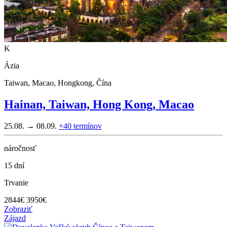
K
Ázia
Taiwan, Macao, Hongkong, Čína
Hainan, Taiwan, Hong Kong, Macao
25.08. → 08.09.
+40
termínov
náročnosť
15 dní
Trvanie
2844
€
3950€
Zobraziť
Zájazd