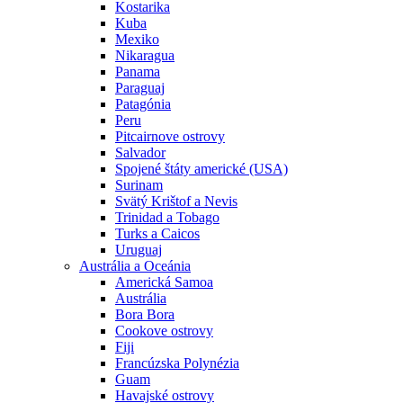
Kostarika
Kuba
Mexiko
Nikaragua
Panama
Paraguaj
Patagónia
Peru
Pitcairnove ostrovy
Salvador
Spojené štáty americké (USA)
Surinam
Svätý Krištof a Nevis
Trinidad a Tobago
Turks a Caicos
Uruguaj
Austrália a Oceánia
Americká Samoa
Austrália
Bora Bora
Cookove ostrovy
Fiji
Francúzska Polynézia
Guam
Havajské ostrovy