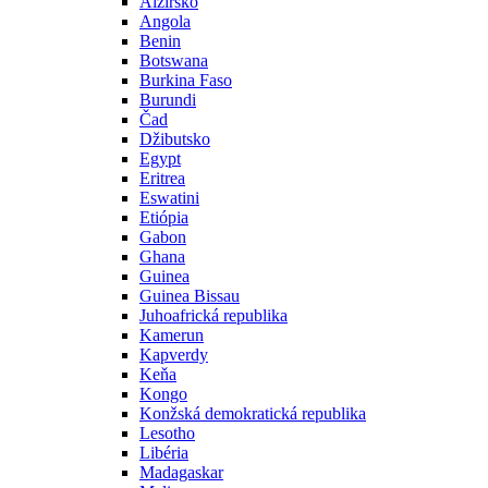
Alžírsko
Angola
Benin
Botswana
Burkina Faso
Burundi
Čad
Džibutsko
Egypt
Eritrea
Eswatini
Etiópia
Gabon
Ghana
Guinea
Guinea Bissau
Juhoafrická republika
Kamerun
Kapverdy
Keňa
Kongo
Konžská demokratická republika
Lesotho
Libéria
Madagaskar