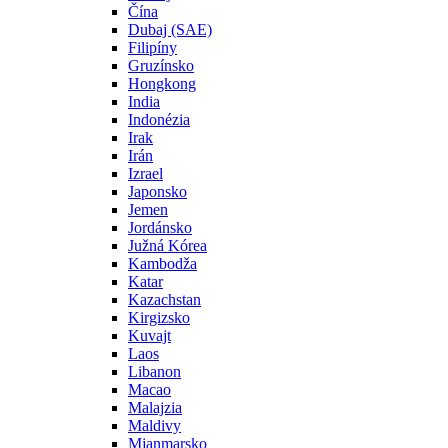
Čína
Dubaj (SAE)
Filipíny
Gruzínsko
Hongkong
India
Indonézia
Irak
Irán
Izrael
Japonsko
Jemen
Jordánsko
Južná Kórea
Kambodža
Katar
Kazachstan
Kirgizsko
Kuvajt
Laos
Libanon
Macao
Malajzia
Maldivy
Mjanmarsko