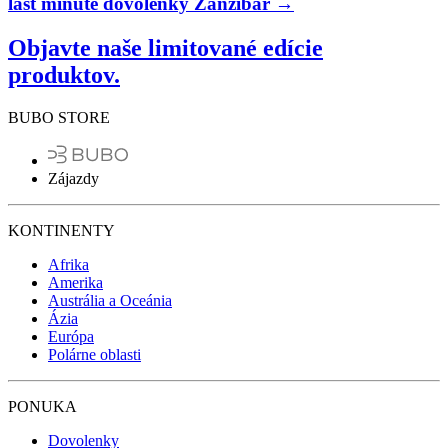
last minute dovolenky Zanzibar →
Objavte naše limitované edície
produktov.
BUBO STORE
Zájazdy
KONTINENTY
Afrika
Amerika
Austrália a Oceánia
Ázia
Európa
Polárne oblasti
PONUKA
Dovolenky