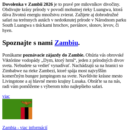
Dovolenka v Zambii 2026
je to pravé pre milovníkov divočiny.
Obdivujte krásy prírody v povodí mohutnej rieky Luangwa, ktorá
dáva životnú energiu množstvu zvierat. Zažijete aj dobrodružné
safari na terénnych autách v nedotknutej prírode v Národnom parku
South Luangwa s tisíckami hrochov, paviánov, slonov, levov, či
hyen.
Spoznajte s nami
Zambiu
.
Ponúkame
poznávacie zájazdy do Zambie.
Ohúria vás obrovské
Viktóriine vodopády „Dym, ktorý hrmí“, jeden z prírodných divov
sveta. Nebudete sa vedieť vynadívať. Nachádzajú sa na hranici so
Zimbabwe na rieke Zambezi, ktoré spája most najvyšším
komerčným bungee jumpingom na svete. Navštívite krásne mesto
Livingstone a aj hlavné mesto krajiny Lusaka. Obráťte sa na nás,
radi vám pomôžeme s výberom toho najlepšieho safari.
viac
Zambia - viac informácií