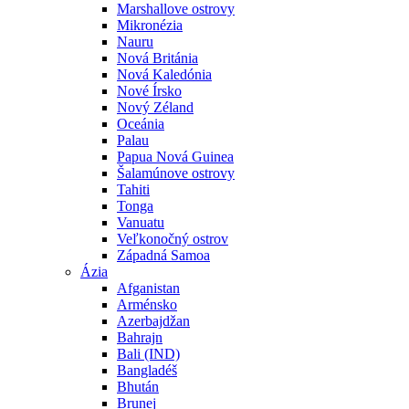
Marshallove ostrovy
Mikronézia
Nauru
Nová Británia
Nová Kaledónia
Nové Írsko
Nový Zéland
Oceánia
Palau
Papua Nová Guinea
Šalamúnove ostrovy
Tahiti
Tonga
Vanuatu
Veľkonočný ostrov
Západná Samoa
Ázia
Afganistan
Arménsko
Azerbajdžan
Bahrajn
Bali (IND)
Bangladéš
Bhután
Brunej