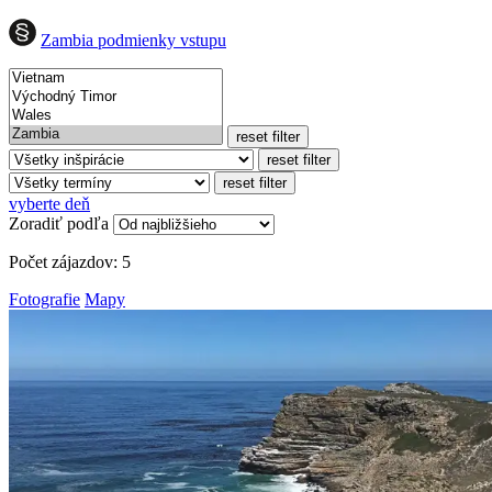
Zambia podmienky vstupu
reset filter
reset filter
reset filter
vyberte deň
Zoradiť podľa
Počet zájazdov:
5
Fotografie
Mapy