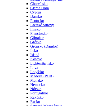
Chorvátsko
Čierna Hora
Cyprus
Dánsko
Estónsko
Faerské ostrovy
Fínsko
Francúzsko
Gibraltar
Grécko
Grónsko (Dánsko)
Írsko
Island
Kosovo
Lichtenštajnsko
Litva
Lotyšsko
Madeira (POR)
Monako
Nemecko
Nórsko
Portugalsko
Rakúsko
Rusko
Severné Macedónsko