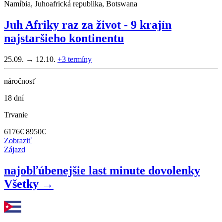
Namíbia, Juhoafrická republika, Botswana
Juh Afriky raz za život - 9 krajín
najstaršieho kontinentu
25.09. → 12.10.
+3
termíny
náročnosť
18 dní
Trvanie
6176
€
8950€
Zobraziť
Zájazd
najobľúbenejšie last minute dovolenky
Všetky →