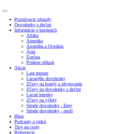
Poznávacie zájazdy
Dovolenky s deťmi
Informácie o krajinách
Afrika
Amerika
Austrália a Oceánia
Ázia
Európa
Polárne oblasti
Akcie
Last minute
Lacnejšie dovolenky
Zľavy na hotely a ubytovanie
Zľavy na dovolenky s deťmi
Lacné letenky
Zľavy na výlety
Single dovolenky - ženy
Single dovolenky - muži
Blog
Podcasty a videá
Tipy na cesty
Referencie