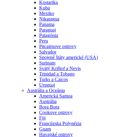
Kostarika
Kuba
Mexiko
Nikaragua
Panama
Paraguaj
Patagónia
Peru
Pitcairnove ostrovy
Salvador
Spojené štáty americké (USA)
Surinam
Svätý Krištof a Nevis
Trinidad a Tobago
Turks a Caicos
Uruguaj
Austrália a Oceánia
Americká Samoa
Austrália
Bora Bora
Cookove ostrovy
Fiji
Francúzska Polynézia
Guam
Havajské ostrovy