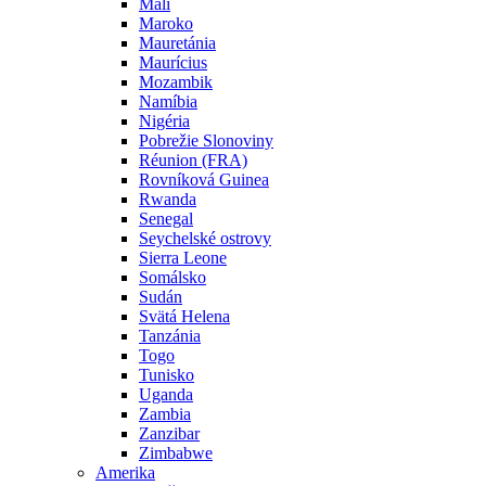
Mali
Maroko
Mauretánia
Maurícius
Mozambik
Namíbia
Nigéria
Pobrežie Slonoviny
Réunion (FRA)
Rovníková Guinea
Rwanda
Senegal
Seychelské ostrovy
Sierra Leone
Somálsko
Sudán
Svätá Helena
Tanzánia
Togo
Tunisko
Uganda
Zambia
Zanzibar
Zimbabwe
Amerika