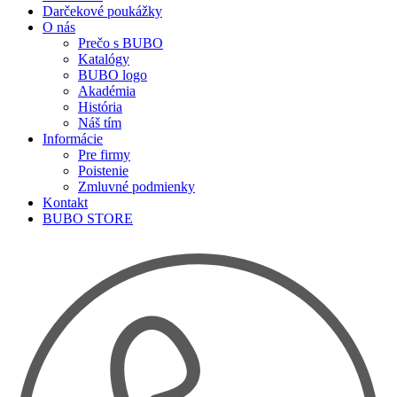
Darčekové poukážky
O nás
Prečo s BUBO
Katalógy
BUBO logo
Akadémia
História
Náš tím
Informácie
Pre firmy
Poistenie
Zmluvné podmienky
Kontakt
BUBO STORE