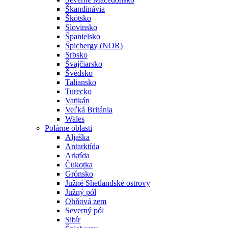
Škandinávia
Škótsko
Slovinsko
Španielsko
Špicbergy (NOR)
Srbsko
Švajčiarsko
Švédsko
Taliansko
Turecko
Vatikán
Veľká Británia
Wales
Polárne oblasti
Aljaška
Antarktída
Arktída
Čukotka
Grónsko
Južné Shetlandské ostrovy
Južný pól
Ohňová zem
Severný pól
Sibír