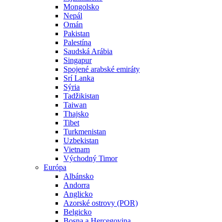
Mongolsko
Nepál
Omán
Pakistan
Palestína
Saudská Arábia
Singapur
Spojené arabské emiráty
Srí Lanka
Sýria
Tadžikistan
Taiwan
Thajsko
Tibet
Turkmenistan
Uzbekistan
Vietnam
Východný Timor
Európa
Albánsko
Andorra
Anglicko
Azorské ostrovy (POR)
Belgicko
Bosna a Hercegovina