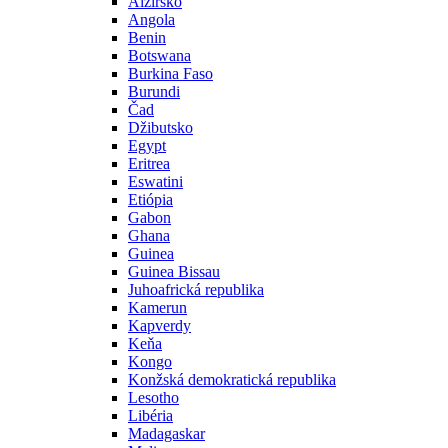
Alžírsko
Angola
Benin
Botswana
Burkina Faso
Burundi
Čad
Džibutsko
Egypt
Eritrea
Eswatini
Etiópia
Gabon
Ghana
Guinea
Guinea Bissau
Juhoafrická republika
Kamerun
Kapverdy
Keňa
Kongo
Konžská demokratická republika
Lesotho
Libéria
Madagaskar