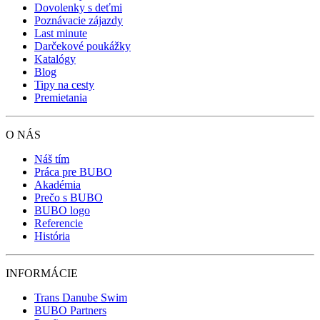
Dovolenky s deťmi
Poznávacie zájazdy
Last minute
Darčekové poukážky
Katalógy
Blog
Tipy na cesty
Premietania
O NÁS
Náš tím
Práca pre BUBO
Akadémia
Prečo s BUBO
BUBO logo
Referencie
História
INFORMÁCIE
Trans Danube Swim
BUBO Partners