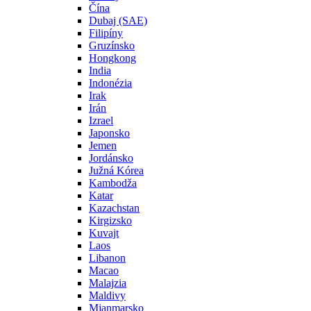
Čína
Dubaj (SAE)
Filipíny
Gruzínsko
Hongkong
India
Indonézia
Irak
Irán
Izrael
Japonsko
Jemen
Jordánsko
Južná Kórea
Kambodža
Katar
Kazachstan
Kirgizsko
Kuvajt
Laos
Libanon
Macao
Malajzia
Maldivy
Mjanmarsko