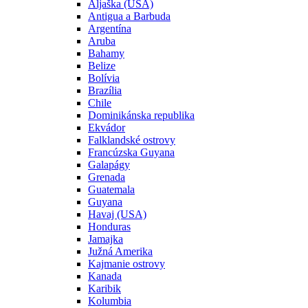
Aljaška (USA)
Antigua a Barbuda
Argentína
Aruba
Bahamy
Belize
Bolívia
Brazília
Chile
Dominikánska republika
Ekvádor
Falklandské ostrovy
Francúzska Guyana
Galapágy
Grenada
Guatemala
Guyana
Havaj (USA)
Honduras
Jamajka
Južná Amerika
Kajmanie ostrovy
Kanada
Karibik
Kolumbia