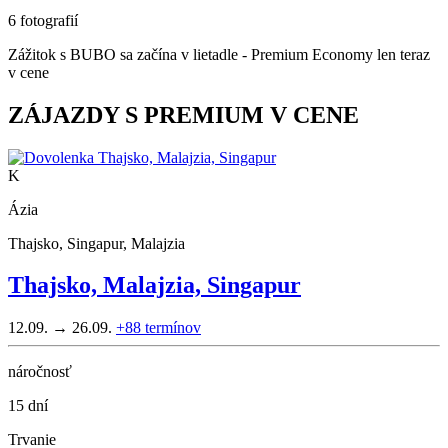
6 fotografií
Zážitok s BUBO sa začína v lietadle - Premium Economy len teraz
v cene
ZÁJAZDY S PREMIUM V CENE
K
Ázia
Thajsko, Singapur, Malajzia
Thajsko, Malajzia, Singapur
12.09. → 26.09.
+88
termínov
náročnosť
15 dní
Trvanie