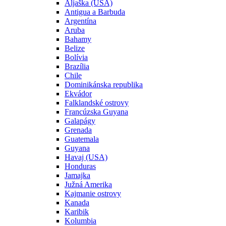
Aljaška (USA)
Antigua a Barbuda
Argentína
Aruba
Bahamy
Belize
Bolívia
Brazília
Chile
Dominikánska republika
Ekvádor
Falklandské ostrovy
Francúzska Guyana
Galapágy
Grenada
Guatemala
Guyana
Havaj (USA)
Honduras
Jamajka
Južná Amerika
Kajmanie ostrovy
Kanada
Karibik
Kolumbia