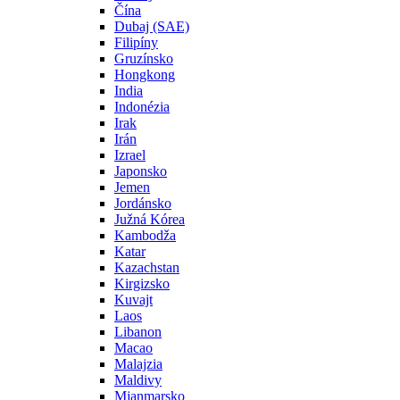
Čína
Dubaj (SAE)
Filipíny
Gruzínsko
Hongkong
India
Indonézia
Irak
Irán
Izrael
Japonsko
Jemen
Jordánsko
Južná Kórea
Kambodža
Katar
Kazachstan
Kirgizsko
Kuvajt
Laos
Libanon
Macao
Malajzia
Maldivy
Mjanmarsko