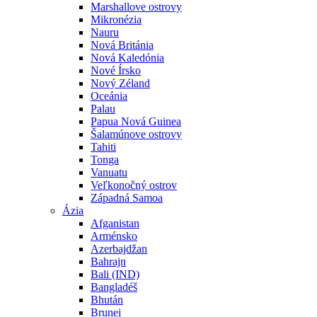
Marshallove ostrovy
Mikronézia
Nauru
Nová Británia
Nová Kaledónia
Nové Írsko
Nový Zéland
Oceánia
Palau
Papua Nová Guinea
Šalamúnove ostrovy
Tahiti
Tonga
Vanuatu
Veľkonočný ostrov
Západná Samoa
Ázia
Afganistan
Arménsko
Azerbajdžan
Bahrajn
Bali (IND)
Bangladéš
Bhután
Brunej