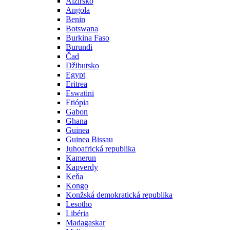
Alžírsko
Angola
Benin
Botswana
Burkina Faso
Burundi
Čad
Džibutsko
Egypt
Eritrea
Eswatini
Etiópia
Gabon
Ghana
Guinea
Guinea Bissau
Juhoafrická republika
Kamerun
Kapverdy
Keňa
Kongo
Konžská demokratická republika
Lesotho
Libéria
Madagaskar