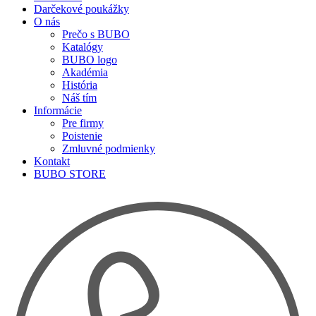
Darčekové poukážky
O nás
Prečo s BUBO
Katalógy
BUBO logo
Akadémia
História
Náš tím
Informácie
Pre firmy
Poistenie
Zmluvné podmienky
Kontakt
BUBO STORE