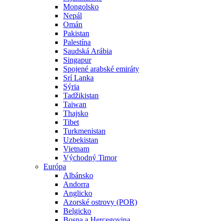
Mongolsko
Nepál
Omán
Pakistan
Palestína
Saudská Arábia
Singapur
Spojené arabské emiráty
Srí Lanka
Sýria
Tadžikistan
Taiwan
Thajsko
Tibet
Turkmenistan
Uzbekistan
Vietnam
Východný Timor
Európa
Albánsko
Andorra
Anglicko
Azorské ostrovy (POR)
Belgicko
Bosna a Hercegovina