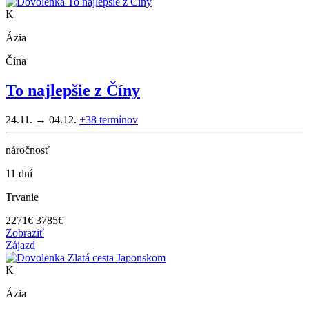
K
Ázia
Čína
To najlepšie z Číny
24.11. → 04.12.
+38
termínov
náročnosť
11 dní
Trvanie
2271
€
3785€
Zobraziť
Zájazd
K
Ázia