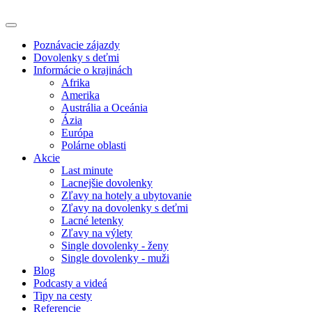
Poznávacie zájazdy
Dovolenky s deťmi
Informácie o krajinách
Afrika
Amerika
Austrália a Oceánia
Ázia
Európa
Polárne oblasti
Akcie
Last minute
Lacnejšie dovolenky
Zľavy na hotely a ubytovanie
Zľavy na dovolenky s deťmi
Lacné letenky
Zľavy na výlety
Single dovolenky - ženy
Single dovolenky - muži
Blog
Podcasty a videá
Tipy na cesty
Referencie