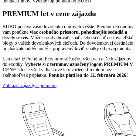
ponuka filmov. Využite top ponuku od BUBO.
PREMIUM let v cene zájazdu
BUBO posúva vašu dovolenku o úroveň vyššie. Premium Economy
vám ponúkne
viac osobného priestoru, pohodlnejšie sedadlá a
skvelý servis
. Môžete oddychovať, spať alebo si čítať cestovateľské
blogy o vašich dovolenkových cieľoch. Do dovolenkovej destinácie
prichádzate oddýchnutý a pripravený loviť zážitky od prvej minúty.
Len teraz je Premium Economy súčasťou všetkých našich zájazdov
do exotiky.
Vyberte si z termínov označený logom PREMIUM V
CENE
a leťte všetky diaľkové lety v triede Premium bez
akéhokoľvek príplatku.
Ponuka platí len do 12. februára 2026!
Zobraziť zájazdy s premium