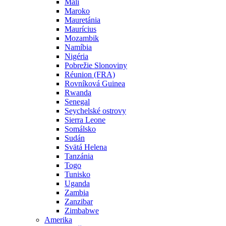
Mali
Maroko
Mauretánia
Maurícius
Mozambik
Namíbia
Nigéria
Pobrežie Slonoviny
Réunion (FRA)
Rovníková Guinea
Rwanda
Senegal
Seychelské ostrovy
Sierra Leone
Somálsko
Sudán
Svätá Helena
Tanzánia
Togo
Tunisko
Uganda
Zambia
Zanzibar
Zimbabwe
Amerika