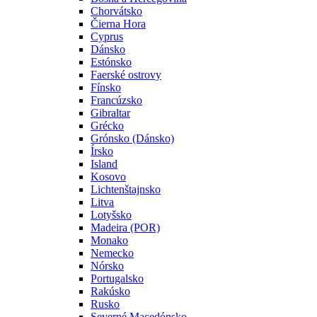
Chorvátsko
Čierna Hora
Cyprus
Dánsko
Estónsko
Faerské ostrovy
Fínsko
Francúzsko
Gibraltar
Grécko
Grónsko (Dánsko)
Írsko
Island
Kosovo
Lichtenštajnsko
Litva
Lotyšsko
Madeira (POR)
Monako
Nemecko
Nórsko
Portugalsko
Rakúsko
Rusko
Severné Macedónsko