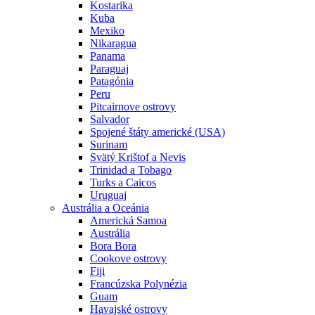
Kostarika
Kuba
Mexiko
Nikaragua
Panama
Paraguaj
Patagónia
Peru
Pitcairnove ostrovy
Salvador
Spojené štáty americké (USA)
Surinam
Svätý Krištof a Nevis
Trinidad a Tobago
Turks a Caicos
Uruguaj
Austrália a Oceánia
Americká Samoa
Austrália
Bora Bora
Cookove ostrovy
Fiji
Francúzska Polynézia
Guam
Havajské ostrovy