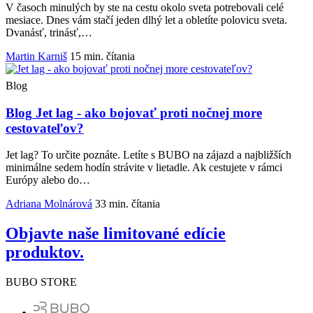
V časoch minulých by ste na cestu okolo sveta potrebovali celé
mesiace. Dnes vám stačí jeden dlhý let a obletíte polovicu sveta.
Dvanásť, trinásť,…
Martin Karniš
15 min. čítania
Blog
Blog
Jet lag - ako bojovať proti nočnej more
cestovateľov?
Jet lag? To určite poznáte. Letíte s BUBO na zájazd a najbližších
minimálne sedem hodín strávite v lietadle. Ak cestujete v rámci
Európy alebo do…
Adriana Molnárová
33 min. čítania
Objavte naše limitované edície
produktov.
BUBO STORE