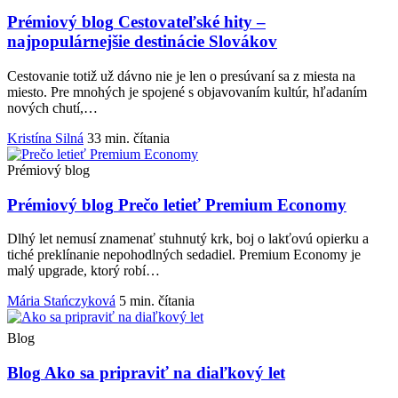
Prémiový blog
Cestovateľské hity –
najpopulárnejšie destinácie Slovákov
Cestovanie totiž už dávno nie je len o presúvaní sa z miesta na
miesto. Pre mnohých je spojené s objavovaním kultúr, hľadaním
nových chutí,…
Kristína Silná
33 min. čítania
Prémiový blog
Prémiový blog
Prečo letieť Premium Economy
Dlhý let nemusí znamenať stuhnutý krk, boj o lakťovú opierku a
tiché preklínanie nepohodlných sedadiel. Premium Economy je
malý upgrade, ktorý robí…
Mária Stańczyková
5 min. čítania
Blog
Blog
Ako sa pripraviť na diaľkový let