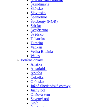
Škandinávia
Škótsko
Slovinsko
Španielsko
Špicbergy (NOR)
Srbsko
Švajčiarsko
Švédsko
Taliansko
Turecko
Vatikán
Veľká Británia
Wales
Polárne oblasti
Aljaška
Antarktída
Arktída
Čukotka
Grónsko
Južné Shetlandské ostrovy
Južný pól
Ohňová zem
Severný pól
Sibír