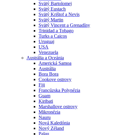
Svätý Bartolomej
Svätý Eustach
Svätý Krištof a Nevis
Svätý Martin
Svätý Vincent a Grenadíny
Trinidad a Tobago
Turks a Caicos
Uruguaj
USA
Venezuela
Austrália a Oceánia
Americká Samoa
Austrália
Bora Bora
Cookove ostrovy
Fiji
Francúzska Polynézia
Guam
Kiribati
Marshallove ostrovy
Mikronézia
Nauru
Nová Kaledónia
Nový Zéland
Palau