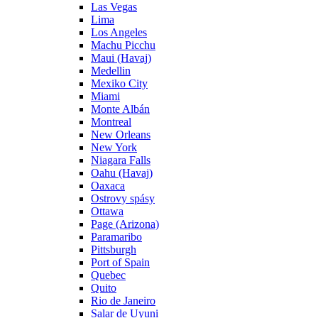
Las Vegas
Lima
Los Angeles
Machu Picchu
Maui (Havaj)
Medellin
Mexiko City
Miami
Monte Albán
Montreal
New Orleans
New York
Niagara Falls
Oahu (Havaj)
Oaxaca
Ostrovy spásy
Ottawa
Page (Arizona)
Paramaribo
Pittsburgh
Port of Spain
Quebec
Quito
Rio de Janeiro
Salar de Uyuni