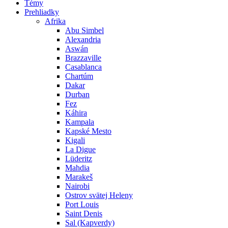
Témy
Prehliadky
Afrika
Abu Simbel
Alexandria
Aswán
Brazzaville
Casablanca
Chartúm
Dakar
Durban
Fez
Káhira
Kampala
Kapské Mesto
Kigali
La Digue
Lüderitz
Mahdia
Marakeš
Nairobi
Ostrov svätej Heleny
Port Louis
Saint Denis
Sal (Kapverdy)