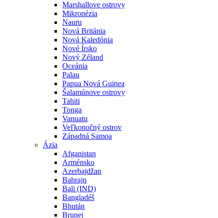
Marshallove ostrovy
Mikronézia
Nauru
Nová Británia
Nová Kaledónia
Nové Írsko
Nový Zéland
Oceánia
Palau
Papua Nová Guinea
Šalamúnove ostrovy
Tahiti
Tonga
Vanuatu
Veľkonočný ostrov
Západná Samoa
Ázia
Afganistan
Arménsko
Azerbajdžan
Bahrajn
Bali (IND)
Bangladéš
Bhután
Brunej