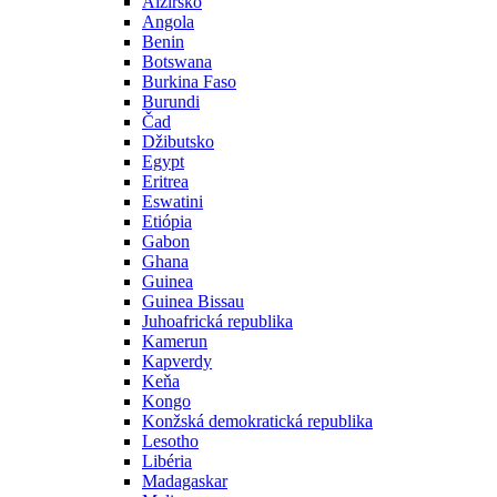
Alžírsko
Angola
Benin
Botswana
Burkina Faso
Burundi
Čad
Džibutsko
Egypt
Eritrea
Eswatini
Etiópia
Gabon
Ghana
Guinea
Guinea Bissau
Juhoafrická republika
Kamerun
Kapverdy
Keňa
Kongo
Konžská demokratická republika
Lesotho
Libéria
Madagaskar