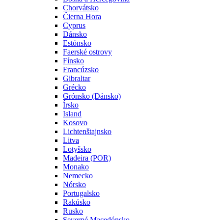
Chorvátsko
Čierna Hora
Cyprus
Dánsko
Estónsko
Faerské ostrovy
Fínsko
Francúzsko
Gibraltar
Grécko
Grónsko (Dánsko)
Írsko
Island
Kosovo
Lichtenštajnsko
Litva
Lotyšsko
Madeira (POR)
Monako
Nemecko
Nórsko
Portugalsko
Rakúsko
Rusko
Severné Macedónsko