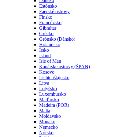
Dánsko
Estónsko
Faerské ostrovy
Fínsko
Francúzsko
Gibraltar
Grécko
Grónsko (Dánsko)
Holandsko
Írsko
Island
Isle of Man
Kanárske ostrovy (ŠPAN)
Kosovo
Lichtenštajnsko
Litva
Lotyšsko
Luxembursko
Maďarsko
Madeira (POR)
Malta
Moldavsko
Monako
Nemecko
Nórsko