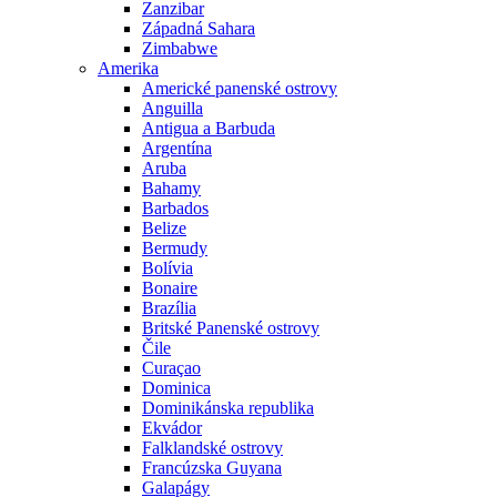
Zanzibar
Západná Sahara
Zimbabwe
Amerika
Americké panenské ostrovy
Anguilla
Antigua a Barbuda
Argentína
Aruba
Bahamy
Barbados
Belize
Bermudy
Bolívia
Bonaire
Brazília
Britské Panenské ostrovy
Čile
Curaçao
Dominica
Dominikánska republika
Ekvádor
Falklandské ostrovy
Francúzska Guyana
Galapágy