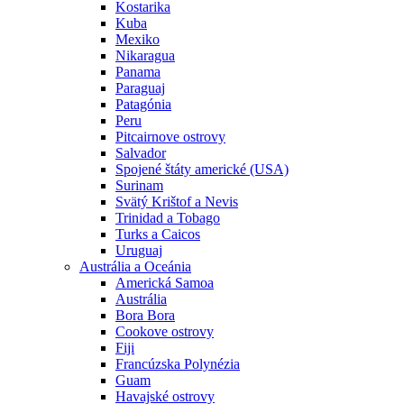
Kostarika
Kuba
Mexiko
Nikaragua
Panama
Paraguaj
Patagónia
Peru
Pitcairnove ostrovy
Salvador
Spojené štáty americké (USA)
Surinam
Svätý Krištof a Nevis
Trinidad a Tobago
Turks a Caicos
Uruguaj
Austrália a Oceánia
Americká Samoa
Austrália
Bora Bora
Cookove ostrovy
Fiji
Francúzska Polynézia
Guam
Havajské ostrovy