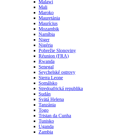
Malawi
Mali
Maroko
Mauretánia
Maurícius
Mozambik
Namíbia
Niger
Nigéria
Pobrežie Slonoviny
Réunion (FRA)
Rwanda
Senegal
Seychelské ostrovy
Sierra Leone
Somálsko
Stredoafrická republika
Sudán
Svätá Helena
Tanzánia
Togo
Tristan da Cunha
Tunisko
Uganda
Zambia