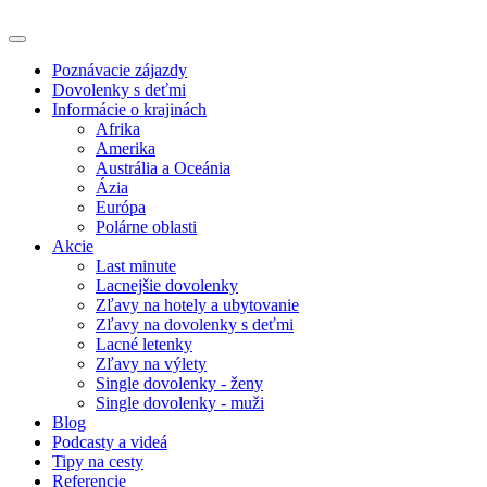
Poznávacie zájazdy
Dovolenky s deťmi
Informácie o krajinách
Afrika
Amerika
Austrália a Oceánia
Ázia
Európa
Polárne oblasti
Akcie
Last minute
Lacnejšie dovolenky
Zľavy na hotely a ubytovanie
Zľavy na dovolenky s deťmi
Lacné letenky
Zľavy na výlety
Single dovolenky - ženy
Single dovolenky - muži
Blog
Podcasty a videá
Tipy na cesty
Referencie