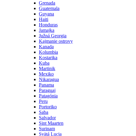
Grenada
Guatemala
Guyana
Haiti
Honduras
Jamajka
Južná Georgia
Kajmanie ostrovy
Kanada
Kolumbia
Kostarika
Kuba
Martinik
Mexiko
Nikaragua
Panama
Paraguaj
Patagónia
Peru
Portoriko
Saba
Salvador
Sint Maarten
Surinam
Svätá Lucia