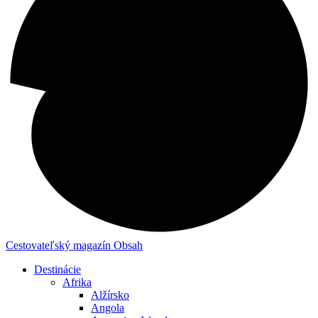
Cestovateľský magazín
Obsah
Destinácie
Afrika
Alžírsko
Angola