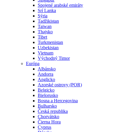
Spojené arabské emiráty
Srí Lanka
Sýria
Tadžikistan
Taiwan
Thajsko
Tibet
Turkmenistan
Uzbekistan
Vietnam
Východný Timor
Európa
Albánsko
Andorra
Anglicko
Azorské ostrovy (POR)
Belgicko
Bielorusko
Bosna a Hercegovina
Bulharsko
Česká republika
Chorvátsko
Čierna Hora
Cyprus