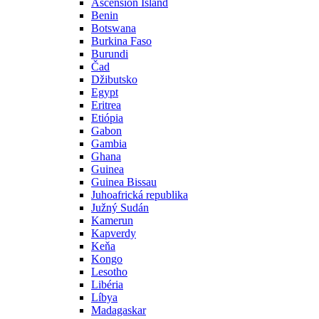
Ascension Island
Benin
Botswana
Burkina Faso
Burundi
Čad
Džibutsko
Egypt
Eritrea
Etiópia
Gabon
Gambia
Ghana
Guinea
Guinea Bissau
Juhoafrická republika
Južný Sudán
Kamerun
Kapverdy
Keňa
Kongo
Lesotho
Libéria
Líbya
Madagaskar