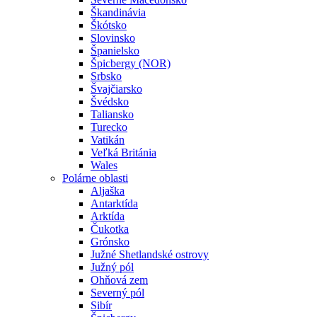
Škandinávia
Škótsko
Slovinsko
Španielsko
Špicbergy (NOR)
Srbsko
Švajčiarsko
Švédsko
Taliansko
Turecko
Vatikán
Veľká Británia
Wales
Polárne oblasti
Aljaška
Antarktída
Arktída
Čukotka
Grónsko
Južné Shetlandské ostrovy
Južný pól
Ohňová zem
Severný pól
Sibír