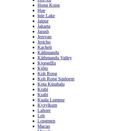
Hong Kong
Hue
Inle Lake
Jaipur
Jakarta
Jarash
Jerevan
Jericho
Kacheti
Káthmandu
Káthmandu Valley
Kjongdžu
Kjóto
Koh Rong
Koh Rong Sanloem
Kota Kinabalu
Krabi
Krabi
Kuala Lumpur
Kyzylkum
Lahore
Leh
Longmen
Macao