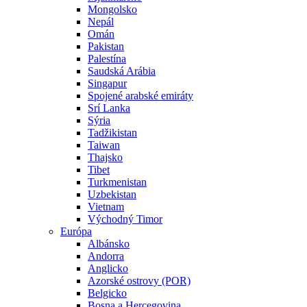
Mongolsko
Nepál
Omán
Pakistan
Palestína
Saudská Arábia
Singapur
Spojené arabské emiráty
Srí Lanka
Sýria
Tadžikistan
Taiwan
Thajsko
Tibet
Turkmenistan
Uzbekistan
Vietnam
Východný Timor
Európa
Albánsko
Andorra
Anglicko
Azorské ostrovy (POR)
Belgicko
Bosna a Hercegovina