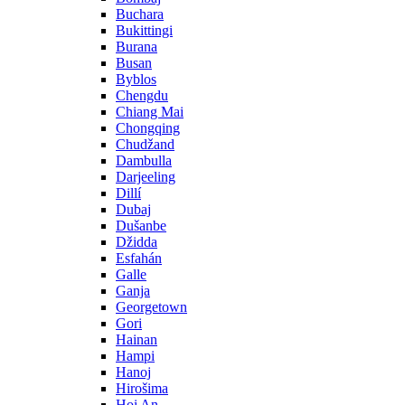
Buchara
Bukittingi
Burana
Busan
Byblos
Chengdu
Chiang Mai
Chongqing
Chudžand
Dambulla
Darjeeling
Dillí
Dubaj
Dušanbe
Džidda
Esfahán
Galle
Ganja
Georgetown
Gori
Hainan
Hampi
Hanoj
Hirošima
Hoi An