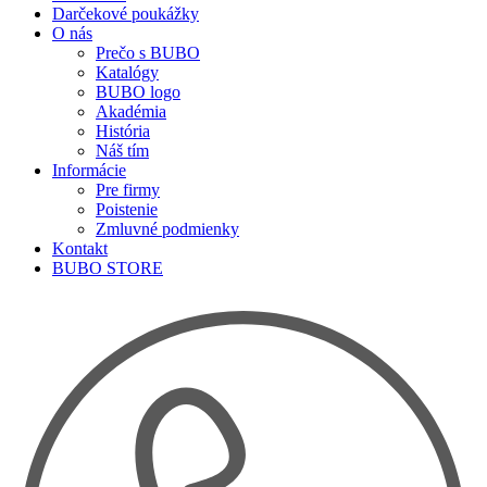
Darčekové poukážky
O nás
Prečo s BUBO
Katalógy
BUBO logo
Akadémia
História
Náš tím
Informácie
Pre firmy
Poistenie
Zmluvné podmienky
Kontakt
BUBO STORE