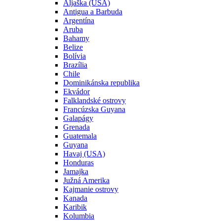
Aljaška (USA)
Antigua a Barbuda
Argentína
Aruba
Bahamy
Belize
Bolívia
Brazília
Chile
Dominikánska republika
Ekvádor
Falklandské ostrovy
Francúzska Guyana
Galapágy
Grenada
Guatemala
Guyana
Havaj (USA)
Honduras
Jamajka
Južná Amerika
Kajmanie ostrovy
Kanada
Karibik
Kolumbia