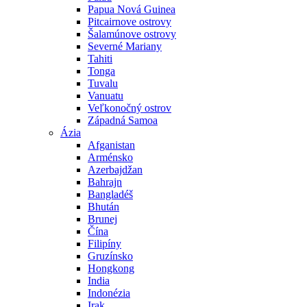
Papua Nová Guinea
Pitcairnove ostrovy
Šalamúnove ostrovy
Severné Mariany
Tahiti
Tonga
Tuvalu
Vanuatu
Veľkonočný ostrov
Západná Samoa
Ázia
Afganistan
Arménsko
Azerbajdžan
Bahrajn
Bangladéš
Bhután
Brunej
Čína
Filipíny
Gruzínsko
Hongkong
India
Indonézia
Irak