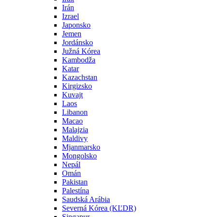
Irán
Izrael
Japonsko
Jemen
Jordánsko
Južná Kórea
Kambodža
Katar
Kazachstan
Kirgizsko
Kuvajt
Laos
Libanon
Macao
Malajzia
Maldivy
Mjanmarsko
Mongolsko
Nepál
Omán
Pakistan
Palestína
Saudská Arábia
Severná Kórea (KĽDR)
Singapur