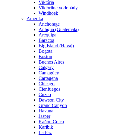
Viktória
Viktóriine vodopády
Windhoek
Amerika
Anchorage
Antigua (Guatemala)
Arequipa
Baracoa
Big Island (Havaj)
Bogota
Boston
Buenos Aires
Calgary
Camagüey
Cartagena
Chicago
Cienfuegos
Cuzco
Dawson City
Grand Canyon
Havana
Jasper
Kaňon Colca
Karibik
La Paz