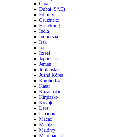
Čína
Dubaj (SAE)
Filipíny
Gruzínsko
Hongkong
India
Indonézia
Irak
Irán
Izrael
Japonsko
Jemen
Jordánsko
Južná Kórea
Kambodža
Katar
Kazachstan
Kirgizsko
Kuvajt
Laos
Libanon
Macao
Malajzia
Maldivy
Mjanmarsko