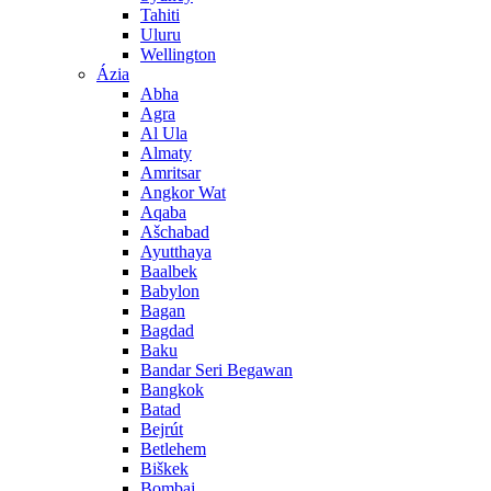
Tahiti
Uluru
Wellington
Ázia
Abha
Agra
Al Ula
Almaty
Amritsar
Angkor Wat
Aqaba
Ašchabad
Ayutthaya
Baalbek
Babylon
Bagan
Bagdad
Baku
Bandar Seri Begawan
Bangkok
Batad
Bejrút
Betlehem
Biškek
Bombaj