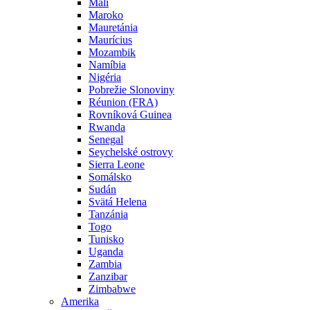
Mali
Maroko
Mauretánia
Maurícius
Mozambik
Namíbia
Nigéria
Pobrežie Slonoviny
Réunion (FRA)
Rovníková Guinea
Rwanda
Senegal
Seychelské ostrovy
Sierra Leone
Somálsko
Sudán
Svätá Helena
Tanzánia
Togo
Tunisko
Uganda
Zambia
Zanzibar
Zimbabwe
Amerika