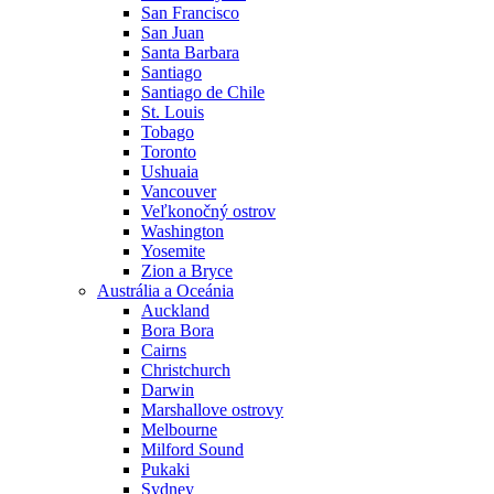
San Francisco
San Juan
Santa Barbara
Santiago
Santiago de Chile
St. Louis
Tobago
Toronto
Ushuaia
Vancouver
Veľkonočný ostrov
Washington
Yosemite
Zion a Bryce
Austrália a Oceánia
Auckland
Bora Bora
Cairns
Christchurch
Darwin
Marshallove ostrovy
Melbourne
Milford Sound
Pukaki
Sydney