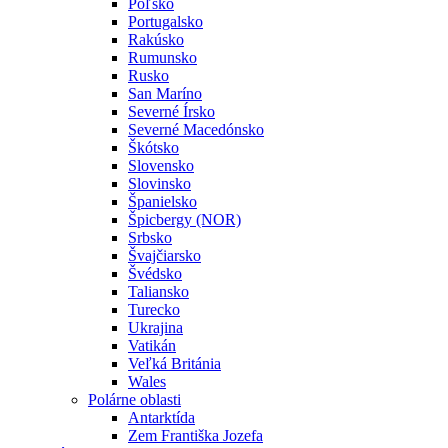
Poľsko
Portugalsko
Rakúsko
Rumunsko
Rusko
San Maríno
Severné Írsko
Severné Macedónsko
Škótsko
Slovensko
Slovinsko
Španielsko
Špicbergy (NOR)
Srbsko
Švajčiarsko
Švédsko
Taliansko
Turecko
Ukrajina
Vatikán
Veľká Británia
Wales
Polárne oblasti
Antarktída
Zem Františka Jozefa