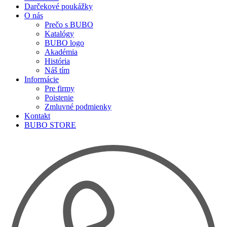
Darčekové poukážky
O nás
Prečo s BUBO
Katalógy
BUBO logo
Akadémia
História
Náš tím
Informácie
Pre firmy
Poistenie
Zmluvné podmienky
Kontakt
BUBO STORE