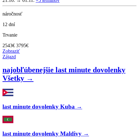
21.10. → 01.11.
+5
termínov
náročnosť
12 dní
Trvanie
2543
€
3795€
Zobraziť
Zájazd
najobľúbenejšie last minute dovolenky
Všetky →
last minute dovolenky Kuba →
last minute dovolenky Maldivy →