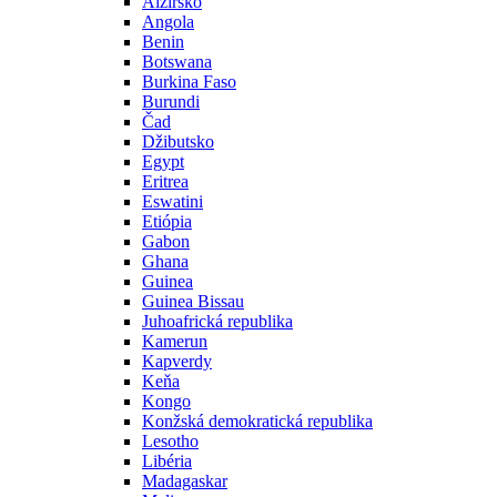
Alžírsko
Angola
Benin
Botswana
Burkina Faso
Burundi
Čad
Džibutsko
Egypt
Eritrea
Eswatini
Etiópia
Gabon
Ghana
Guinea
Guinea Bissau
Juhoafrická republika
Kamerun
Kapverdy
Keňa
Kongo
Konžská demokratická republika
Lesotho
Libéria
Madagaskar