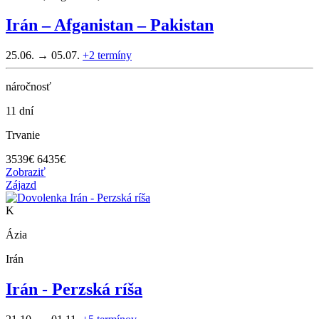
Irán – Afganistan – Pakistan
25.06. → 05.07.
+2
termíny
náročnosť
11 dní
Trvanie
3539
€
6435€
Zobraziť
Zájazd
K
Ázia
Irán
Irán - Perzská ríša