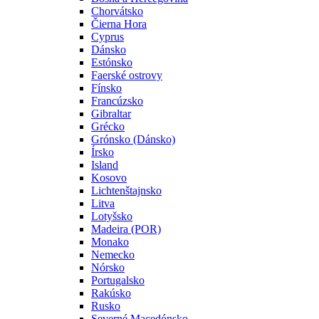
Chorvátsko
Čierna Hora
Cyprus
Dánsko
Estónsko
Faerské ostrovy
Fínsko
Francúzsko
Gibraltar
Grécko
Grónsko (Dánsko)
Írsko
Island
Kosovo
Lichtenštajnsko
Litva
Lotyšsko
Madeira (POR)
Monako
Nemecko
Nórsko
Portugalsko
Rakúsko
Rusko
Severné Macedónsko