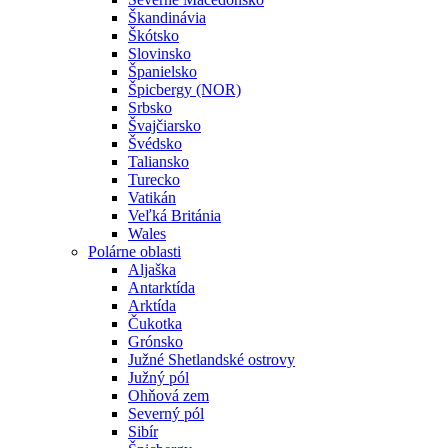
Škandinávia
Škótsko
Slovinsko
Španielsko
Špicbergy (NOR)
Srbsko
Švajčiarsko
Švédsko
Taliansko
Turecko
Vatikán
Veľká Británia
Wales
Polárne oblasti
Aljaška
Antarktída
Arktída
Čukotka
Grónsko
Južné Shetlandské ostrovy
Južný pól
Ohňová zem
Severný pól
Sibír