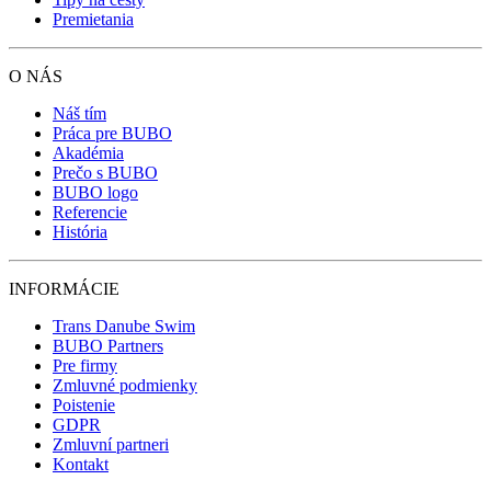
Premietania
O NÁS
Náš tím
Práca pre BUBO
Akadémia
Prečo s BUBO
BUBO logo
Referencie
História
INFORMÁCIE
Trans Danube Swim
BUBO Partners
Pre firmy
Zmluvné podmienky
Poistenie
GDPR
Zmluvní partneri
Kontakt