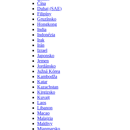
Čína
Dubaj (SAE)
Filipíny
Gruzínsko
Hongkong
India
Indonézia
Irak
Irán
Izrael
Japonsko
Jemen
Jordánsko
Južná Kórea
Kambodža
Katar
Kazachstan
Kirgizsko
Kuvajt
Laos
Libanon
Macao
Malajzia
Maldivy
Mjanmarsko