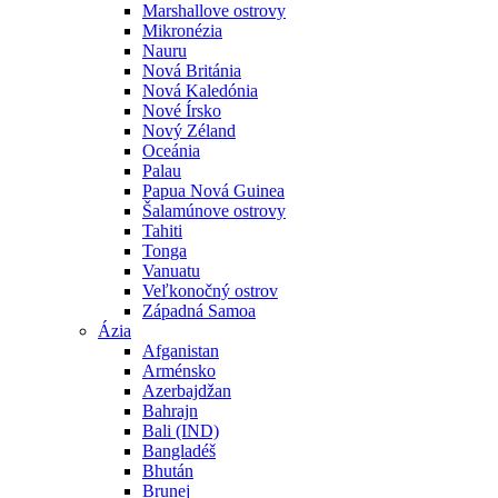
Marshallove ostrovy
Mikronézia
Nauru
Nová Británia
Nová Kaledónia
Nové Írsko
Nový Zéland
Oceánia
Palau
Papua Nová Guinea
Šalamúnove ostrovy
Tahiti
Tonga
Vanuatu
Veľkonočný ostrov
Západná Samoa
Ázia
Afganistan
Arménsko
Azerbajdžan
Bahrajn
Bali (IND)
Bangladéš
Bhután
Brunej