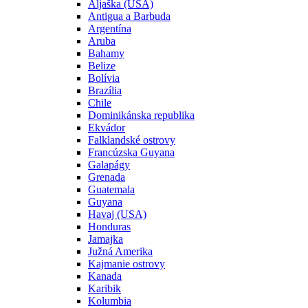
Aljaška (USA)
Antigua a Barbuda
Argentína
Aruba
Bahamy
Belize
Bolívia
Brazília
Chile
Dominikánska republika
Ekvádor
Falklandské ostrovy
Francúzska Guyana
Galapágy
Grenada
Guatemala
Guyana
Havaj (USA)
Honduras
Jamajka
Južná Amerika
Kajmanie ostrovy
Kanada
Karibik
Kolumbia