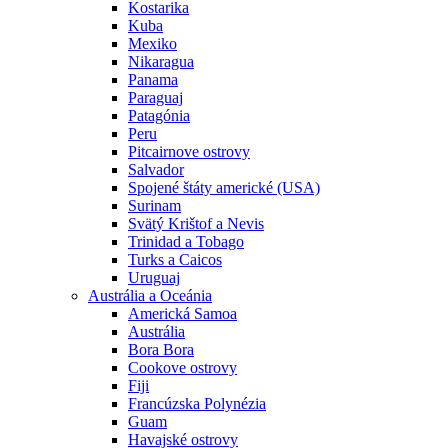
Kostarika
Kuba
Mexiko
Nikaragua
Panama
Paraguaj
Patagónia
Peru
Pitcairnove ostrovy
Salvador
Spojené štáty americké (USA)
Surinam
Svätý Krištof a Nevis
Trinidad a Tobago
Turks a Caicos
Uruguaj
Austrália a Oceánia
Americká Samoa
Austrália
Bora Bora
Cookove ostrovy
Fiji
Francúzska Polynézia
Guam
Havajské ostrovy