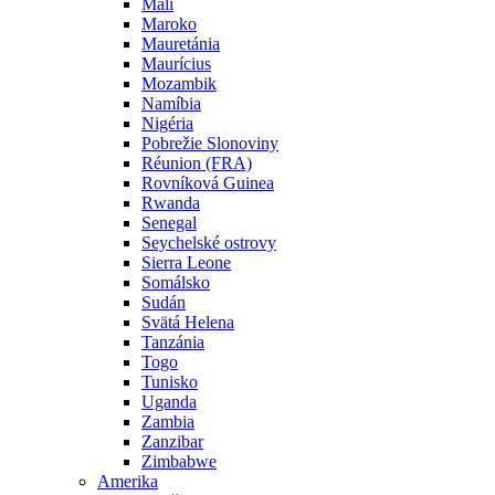
Mali
Maroko
Mauretánia
Maurícius
Mozambik
Namíbia
Nigéria
Pobrežie Slonoviny
Réunion (FRA)
Rovníková Guinea
Rwanda
Senegal
Seychelské ostrovy
Sierra Leone
Somálsko
Sudán
Svätá Helena
Tanzánia
Togo
Tunisko
Uganda
Zambia
Zanzibar
Zimbabwe
Amerika