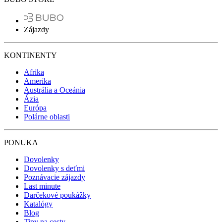
Zájazdy
KONTINENTY
Afrika
Amerika
Austrália a Oceánia
Ázia
Európa
Polárne oblasti
PONUKA
Dovolenky
Dovolenky s deťmi
Poznávacie zájazdy
Last minute
Darčekové poukážky
Katalógy
Blog
Tipy na cesty