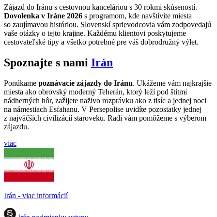
Zájazd do Iránu s cestovnou kanceláriou s 30 rokmi skúseností.
Dovolenka v Iráne 2026
s programom, kde navštívite miesta
so zaujímavou históriou. Slovenskí sprievodcovia vám zodpovedajú
vaše otázky o tejto krajine. Každému klientovi poskytujeme
cestovateľské tipy a všetko potrebné pre váš dobrodružný výlet.
Spoznajte s nami
Irán
Ponúkame
poznávacie zájazdy do Iránu
. Ukážeme vám najkrajšie
miesta ako obrovský moderný Teherán, ktorý leží pod štítmi
nádherných hôr, zažijete naživo rozprávku ako z tisíc a jednej noci
na námestiach Esfahanu. V Persepolise uvidíte pozostatky jednej
z najväčších civilizácií staroveku. Radi vám pomôžeme s výberom
zájazdu.
viac
Irán - viac informácií