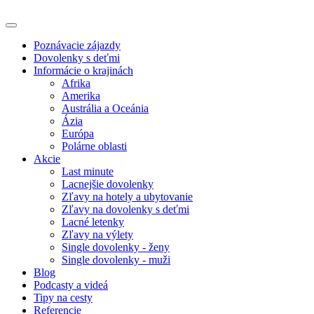
Poznávacie zájazdy
Dovolenky s deťmi
Informácie o krajinách
Afrika
Amerika
Austrália a Oceánia
Ázia
Európa
Polárne oblasti
Akcie
Last minute
Lacnejšie dovolenky
Zľavy na hotely a ubytovanie
Zľavy na dovolenky s deťmi
Lacné letenky
Zľavy na výlety
Single dovolenky - ženy
Single dovolenky - muži
Blog
Podcasty a videá
Tipy na cesty
Referencie