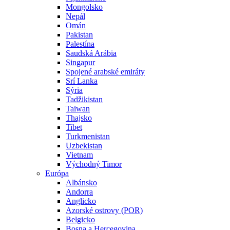
Mongolsko
Nepál
Omán
Pakistan
Palestína
Saudská Arábia
Singapur
Spojené arabské emiráty
Srí Lanka
Sýria
Tadžikistan
Taiwan
Thajsko
Tibet
Turkmenistan
Uzbekistan
Vietnam
Východný Timor
Európa
Albánsko
Andorra
Anglicko
Azorské ostrovy (POR)
Belgicko
Bosna a Hercegovina