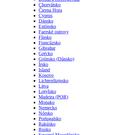
Chorvátsko
Čierna Hora
Cyprus
Dánsko
Estónsko
Faerské ostrovy
Fínsko
Francúzsko
Gibraltar
Grécko
Grónsko (Dánsko)
Írsko
Island
Kosovo
Lichtenštajnsko
Litva
Lotyšsko
Madeira (POR)
Monako
Nemecko
Nórsko
Portugalsko
Rakúsko
Rusko
Severné Macedónsko