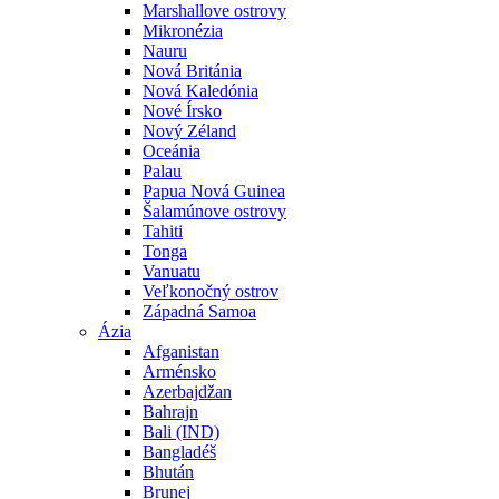
Marshallove ostrovy
Mikronézia
Nauru
Nová Británia
Nová Kaledónia
Nové Írsko
Nový Zéland
Oceánia
Palau
Papua Nová Guinea
Šalamúnove ostrovy
Tahiti
Tonga
Vanuatu
Veľkonočný ostrov
Západná Samoa
Ázia
Afganistan
Arménsko
Azerbajdžan
Bahrajn
Bali (IND)
Bangladéš
Bhután
Brunej