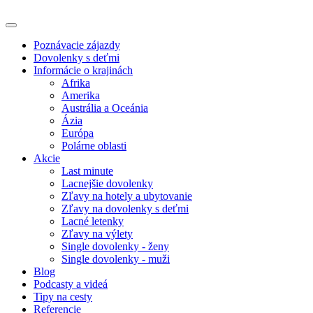
Poznávacie zájazdy
Dovolenky s deťmi
Informácie o krajinách
Afrika
Amerika
Austrália a Oceánia
Ázia
Európa
Polárne oblasti
Akcie
Last minute
Lacnejšie dovolenky
Zľavy na hotely a ubytovanie
Zľavy na dovolenky s deťmi
Lacné letenky
Zľavy na výlety
Single dovolenky - ženy
Single dovolenky - muži
Blog
Podcasty a videá
Tipy na cesty
Referencie