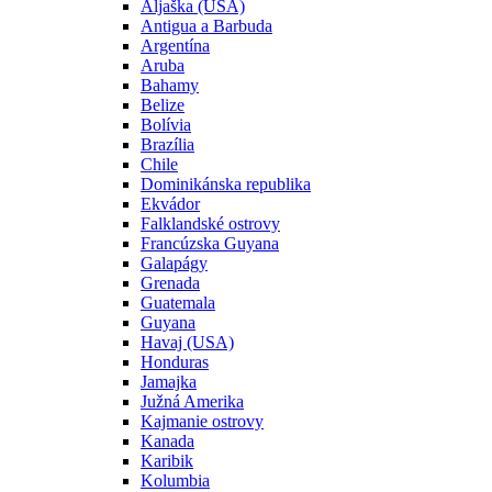
Aljaška (USA)
Antigua a Barbuda
Argentína
Aruba
Bahamy
Belize
Bolívia
Brazília
Chile
Dominikánska republika
Ekvádor
Falklandské ostrovy
Francúzska Guyana
Galapágy
Grenada
Guatemala
Guyana
Havaj (USA)
Honduras
Jamajka
Južná Amerika
Kajmanie ostrovy
Kanada
Karibik
Kolumbia