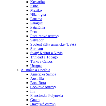
Kostarika
Kuba
Mexiko
Nikaragua
Panama
Paraguaj
Patagónia
Peru
Pitcairnove ostrovy
Salvador
Spojené štáty americké (USA)
Surinam
Svätý Krištof a Nevis
Trinidad a Tobago
Turks a Caicos
Uruguaj
Austrália a Oceánia
Americká Samoa
Austrália
Bora Bora
Cookove ostrovy
Fiji
Francúzska Polynézia
Guam
Havajské ostrovy