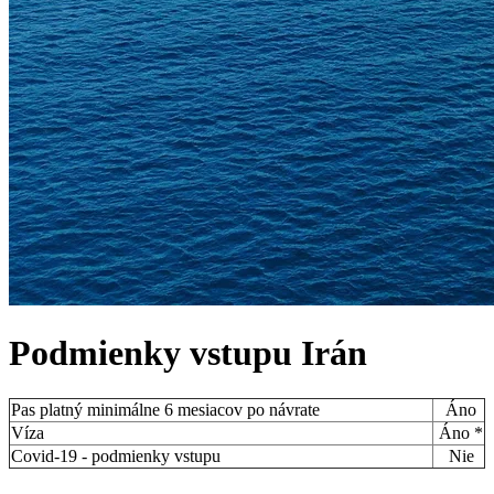
Podmienky vstupu
Irán
Pas platný minimálne 6 mesiacov po návrate
Áno
Víza
Áno *
Covid-19 - podmienky vstupu
Nie