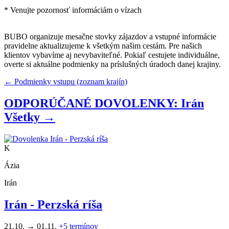
* Venujte pozornosť informáciám o vízach
BUBO organizuje mesačne stovky zájazdov a vstupné informácie
pravidelne aktualizujeme k všetkým našim cestám. Pre našich
klientov vybavíme aj nevybaviteľné. Pokiaľ cestujete individuálne,
overte si aktuálne podmienky na príslušných úradoch danej krajiny.
← Podmienky vstupu (zoznam krajín)
ODPORÚČANÉ DOVOLENKY: Irán
Všetky →
K
Ázia
Irán
Irán - Perzská ríša
21.10. → 01.11.
+5
termínov