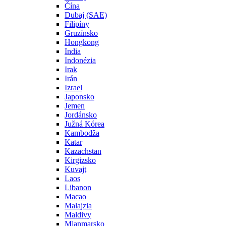
Čína
Dubaj (SAE)
Filipíny
Gruzínsko
Hongkong
India
Indonézia
Irak
Irán
Izrael
Japonsko
Jemen
Jordánsko
Južná Kórea
Kambodža
Katar
Kazachstan
Kirgizsko
Kuvajt
Laos
Libanon
Macao
Malajzia
Maldivy
Mjanmarsko