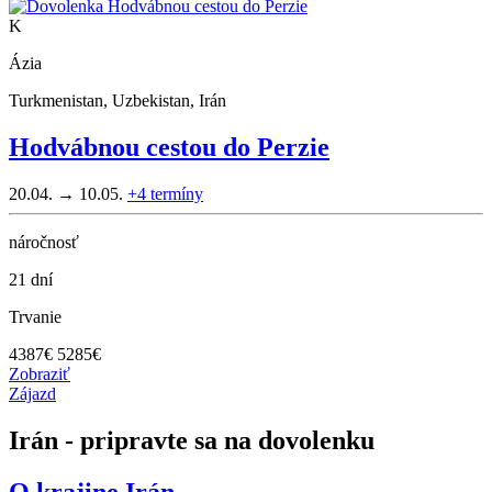
K
Ázia
Turkmenistan, Uzbekistan, Irán
Hodvábnou cestou do Perzie
20.04. → 10.05.
+4
termíny
náročnosť
21 dní
Trvanie
4387
€
5285€
Zobraziť
Zájazd
Irán - pripravte sa na dovolenku
O krajine
Irán