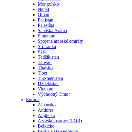
Mongolsko
Nepál
Omán
Pakistan
Palestína
Saudská Arábia
Singapur
Spojené arabské emiráty
Srí Lanka
Sýria
Tadžikistan
Taiwan
Thajsko
Tibet
Turkmenistan
Uzbekistan
Vietnam
Východný Timor
Európa
Albánsko
Andorra
Anglicko
Azorské ostrovy (POR)
Belgicko
Bosna a Hercegovina