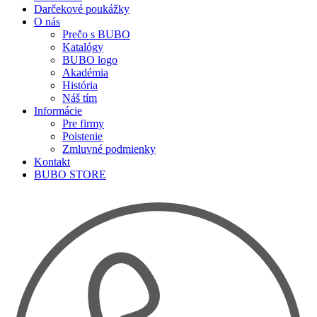
Darčekové poukážky
O nás
Prečo s BUBO
Katalógy
BUBO logo
Akadémia
História
Náš tím
Informácie
Pre firmy
Poistenie
Zmluvné podmienky
Kontakt
BUBO STORE