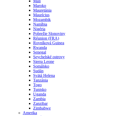
Mali
Maroko
Mauretánia
Maurícius
Mozambik
Namíbia
Nigéria
Pobrežie Slonoviny
Réunion (FRA)
Rovníková Guinea
Rwanda
Senegal
Seychelské ostrovy
Sierra Leone
Somálsko
Sudán
Svätá Helena
Tanzánia
Togo
Tunisko
Uganda
Zambia
Zanzibar
Zimbabwe
Amerika