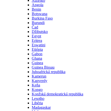
Alžírsko
Angola
Benin
Botswana
Burkina Faso
Burundi
Čad
Džibutsko
Egypt
Eritrea
Eswatini
Etiópia
Gabon
Ghana
Guinea
Guinea Bissau
Juhoafrická republika
Kamerun
Kapverdy
Keňa
Kongo
Konžská demokratická republika
Lesotho
Libéria
Madagaskar