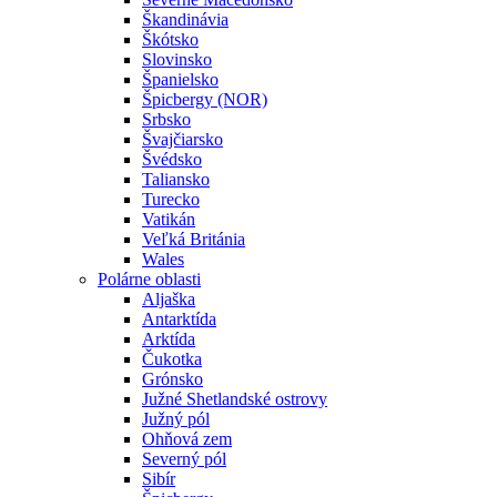
Škandinávia
Škótsko
Slovinsko
Španielsko
Špicbergy (NOR)
Srbsko
Švajčiarsko
Švédsko
Taliansko
Turecko
Vatikán
Veľká Británia
Wales
Polárne oblasti
Aljaška
Antarktída
Arktída
Čukotka
Grónsko
Južné Shetlandské ostrovy
Južný pól
Ohňová zem
Severný pól
Sibír