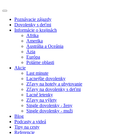
Poznávacie zájazdy
Dovolenky s deťmi
Informácie o krajinách
Afrika
Amerika
Austrália a Oceánia
Ázia
Európa
Polárne oblasti
Akcie
Last minute
Lacnejšie dovolenky
Zľavy na hotely a ubytovanie
Zľavy na dovolenky s deťmi
Lacné letenky
Zľavy na výlety
Single dovolenky - ženy
Single dovolenky - muži
Blog
Podcasty a videá
Tipy na cesty
Referencie