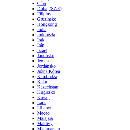
Čína
Dubaj (SAE)
Filipíny
Gruzínsko
Hongkong
India
Indonézia
Irak
Irán
Izrael
Japonsko
Jemen
Jordánsko
Južná Kórea
Kambodža
Katar
Kazachstan
Kirgizsko
Kuvajt
Laos
Libanon
Macao
Malajzia
Maldivy
Mjanmarsko