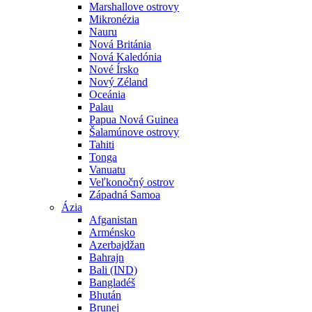
Marshallove ostrovy
Mikronézia
Nauru
Nová Británia
Nová Kaledónia
Nové Írsko
Nový Zéland
Oceánia
Palau
Papua Nová Guinea
Šalamúnove ostrovy
Tahiti
Tonga
Vanuatu
Veľkonočný ostrov
Západná Samoa
Ázia
Afganistan
Arménsko
Azerbajdžan
Bahrajn
Bali (IND)
Bangladéš
Bhután
Brunej