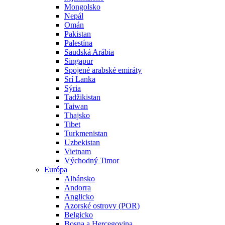
Mongolsko
Nepál
Omán
Pakistan
Palestína
Saudská Arábia
Singapur
Spojené arabské emiráty
Srí Lanka
Sýria
Tadžikistan
Taiwan
Thajsko
Tibet
Turkmenistan
Uzbekistan
Vietnam
Východný Timor
Európa
Albánsko
Andorra
Anglicko
Azorské ostrovy (POR)
Belgicko
Bosna a Hercegovina