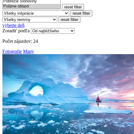
reset filter
reset filter
reset filter
vyberte deň
Zoradiť podľa
Počet zájazdov:
24
Fotografie
Mapy