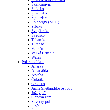
Škandinávia
Škótsko
Slovinsko
Španielsko
Špicbergy (NOR)
Srbsko
Švajčiarsko
Švédsko
Taliansko
Turecko
Vatikán
Veľká Británia
Wales
Polárne oblasti
Aljaška
Antarktída
Arktída
Čukotka
Grónsko
Južné Shetlandské ostrovy
Južný pól
Ohňová zem
Severný pól
Sibír