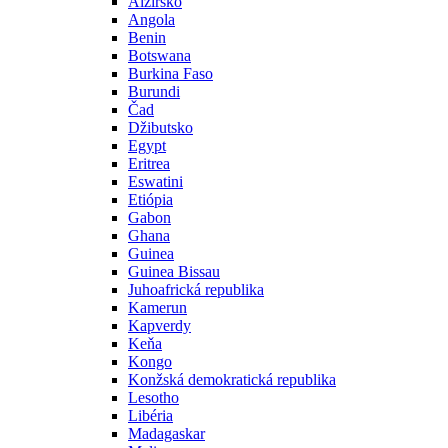
Alžírsko
Angola
Benin
Botswana
Burkina Faso
Burundi
Čad
Džibutsko
Egypt
Eritrea
Eswatini
Etiópia
Gabon
Ghana
Guinea
Guinea Bissau
Juhoafrická republika
Kamerun
Kapverdy
Keňa
Kongo
Konžská demokratická republika
Lesotho
Libéria
Madagaskar