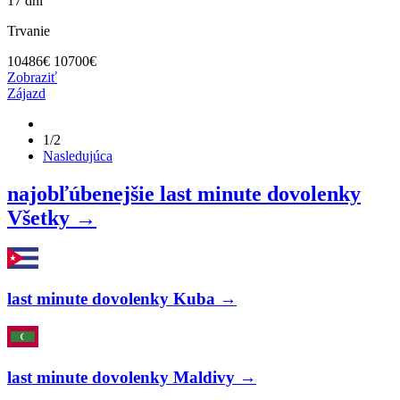
17 dní
Trvanie
10486
€
10700€
Zobraziť
Zájazd
1/2
Nasledujúca
najobľúbenejšie last minute dovolenky
Všetky →
last minute dovolenky Kuba →
last minute dovolenky Maldivy →