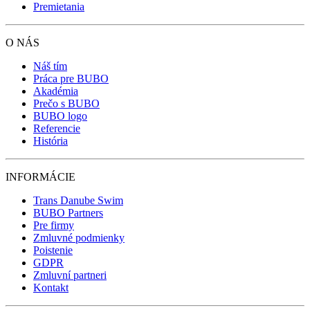
Premietania
O NÁS
Náš tím
Práca pre BUBO
Akadémia
Prečo s BUBO
BUBO logo
Referencie
História
INFORMÁCIE
Trans Danube Swim
BUBO Partners
Pre firmy
Zmluvné podmienky
Poistenie
GDPR
Zmluvní partneri
Kontakt