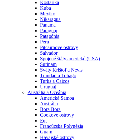
Kostarika
Kuba
Mexiko
Nikaragua
Panama
Paraguaj
Patagónia
Peru
Pitcairnove ostrovy
Salvador
Spojené štáty americké (USA)
Surinam
Svätý Krištof a Nevis
Trinidad a Tobago
Turks a Caicos
Uruguaj
Austrália a Oceánia
Americká Samoa
Austrália
Bora Bora
Cookove ostrovy
Fiji
Francúzska Polynézia
Guam
Havajské ostrovy