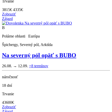
Trvanie
3815
€
4335€
Zobraziť
Zájazd
B
Polárne oblasti Európa
Špicbergy, Severný pól, Arktída
Na severný pól opäť s BUBO
26.08. → 12.09.
+8
termínov
náročnosť
18 dní
Trvanie
43600
€
Zobraziť
Zájazd