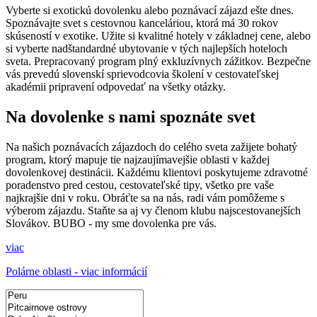
Vyberte si exotickú dovolenku alebo poznávací zájazd ešte dnes.
Spoznávajte svet s cestovnou kanceláriou, ktorá má 30 rokov
skúseností v exotike. Užite si kvalitné hotely v základnej cene, alebo
si vyberte nadštandardné ubytovanie v tých najlepších hoteloch
sveta. Prepracovaný program plný exkluzívnych zážitkov. Bezpečne
vás prevedú slovenskí sprievodcovia školení v cestovateľskej
akadémii pripravení odpovedať na všetky otázky.
Na dovolenke s nami spoznáte svet
Na našich poznávacích zájazdoch do celého sveta zažijete bohatý
program, ktorý mapuje tie najzaujímavejšie oblasti v každej
dovolenkovej destinácii. Každému klientovi poskytujeme zdravotné
poradenstvo pred cestou, cestovateľské tipy, všetko pre vaše
najkrajšie dni v roku. Obráťte sa na nás, radi vám pomôžeme s
výberom zájazdu. Staňte sa aj vy členom klubu najscestovanejších
Slovákov. BUBO - my sme dovolenka pre vás.
viac
Polárne oblasti - viac informácií