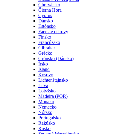
Chorvátsko
Čierna Hora
Cyprus
Dánsko
Estónsko
Faerské ostrovy
Fínsko
Francúzsko
Gibraltar
Grécko
Grónsko (Dánsko)
Írsko
Island
Kosovo
Lichtenštajnsko
Litva
Lotyšsko
Madeira (POR)
Monako
Nemecko
Nórsko
Portugalsko
Rakúsko
Rusko
Severné Macedónsko