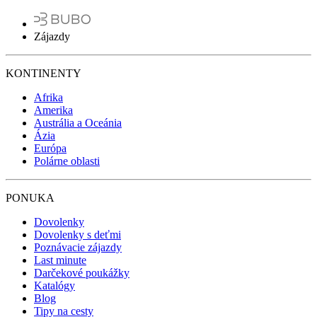
Zájazdy
KONTINENTY
Afrika
Amerika
Austrália a Oceánia
Ázia
Európa
Polárne oblasti
PONUKA
Dovolenky
Dovolenky s deťmi
Poznávacie zájazdy
Last minute
Darčekové poukážky
Katalógy
Blog
Tipy na cesty