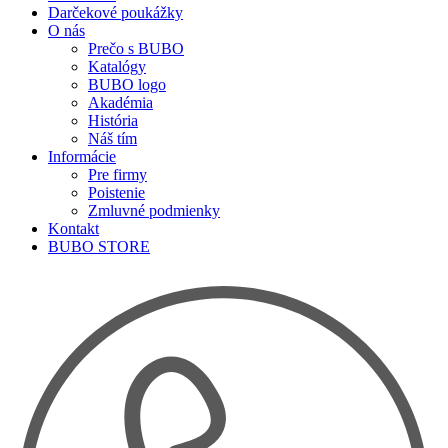
Darčekové poukážky
O nás
Prečo s BUBO
Katalógy
BUBO logo
Akadémia
História
Náš tím
Informácie
Pre firmy
Poistenie
Zmluvné podmienky
Kontakt
BUBO STORE