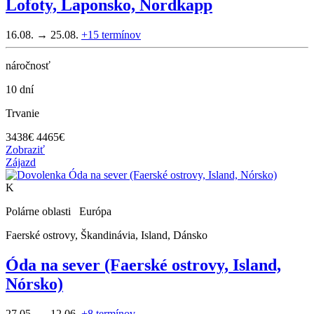
Lofoty, Laponsko, Nordkapp
16.08. → 25.08.
+15
termínov
náročnosť
10 dní
Trvanie
3438
€
4465€
Zobraziť
Zájazd
K
Polárne oblasti Európa
Faerské ostrovy, Škandinávia, Island, Dánsko
Óda na sever (Faerské ostrovy, Island,
Nórsko)
27.05. → 12.06.
+8
termínov