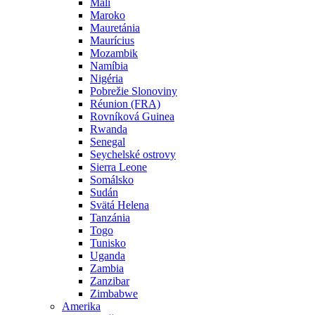
Mali
Maroko
Mauretánia
Maurícius
Mozambik
Namíbia
Nigéria
Pobrežie Slonoviny
Réunion (FRA)
Rovníková Guinea
Rwanda
Senegal
Seychelské ostrovy
Sierra Leone
Somálsko
Sudán
Svätá Helena
Tanzánia
Togo
Tunisko
Uganda
Zambia
Zanzibar
Zimbabwe
Amerika