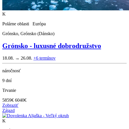
K
Polárne oblasti Európa
Grónsko, Grónsko (Dánsko)
Grónsko - luxusné dobrodružstvo
18.08. → 26.08.
+6
termínov
náročnosť
9 dní
Trvanie
5859
€
6040€
Zobraziť
Zájazd
K