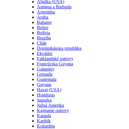
Aljaška (USA)
Antigua a Barbuda
Argentína
Aruba
Bahamy
Belize
Bolívia
Brazília
Chile
Dominikánska republika
Ekvádor
Falklandské ostrovy
Francúzska Guyana
Galapágy
Grenada
Guatemala
Guyana
Havaj (USA)
Honduras
Jamajka
Južná Amerika
Kajmanie ostrovy
Kanada
Karibik
Kolumbia