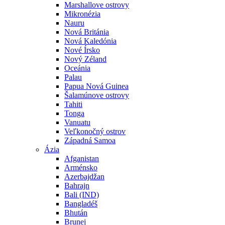
Marshallove ostrovy
Mikronézia
Nauru
Nová Británia
Nová Kaledónia
Nové Írsko
Nový Zéland
Oceánia
Palau
Papua Nová Guinea
Šalamúnove ostrovy
Tahiti
Tonga
Vanuatu
Veľkonočný ostrov
Západná Samoa
Ázia
Afganistan
Arménsko
Azerbajdžan
Bahrajn
Bali (IND)
Bangladéš
Bhután
Brunej