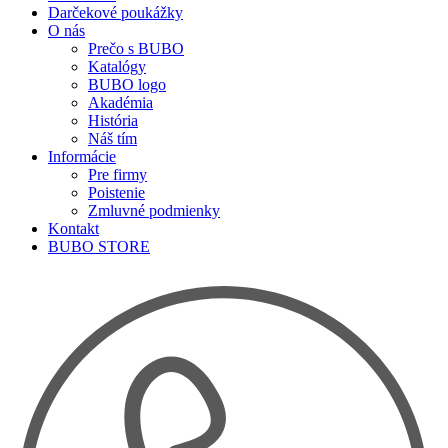
Darčekové poukážky
O nás
Prečo s BUBO
Katalógy
BUBO logo
Akadémia
História
Náš tím
Informácie
Pre firmy
Poistenie
Zmluvné podmienky
Kontakt
BUBO STORE