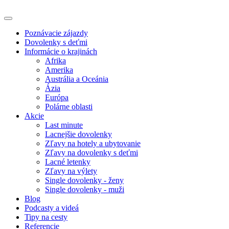
Poznávacie zájazdy
Dovolenky s deťmi
Informácie o krajinách
Afrika
Amerika
Austrália a Oceánia
Ázia
Európa
Polárne oblasti
Akcie
Last minute
Lacnejšie dovolenky
Zľavy na hotely a ubytovanie
Zľavy na dovolenky s deťmi
Lacné letenky
Zľavy na výlety
Single dovolenky - ženy
Single dovolenky - muži
Blog
Podcasty a videá
Tipy na cesty
Referencie