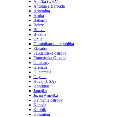
Aljaška (USA)
Antigua a Barbuda
Argentína
Aruba
Bahamy
Belize
Bolívia
Brazília
Chile
Dominikánska republika
Ekvádor
Falklandské ostrovy
Francúzska Guyana
Galapágy
Grenada
Guatemala
Guyana
Havaj (USA)
Honduras
Jamajka
Južná Amerika
Kajmanie ostrovy
Kanada
Karibik
Kolumbia