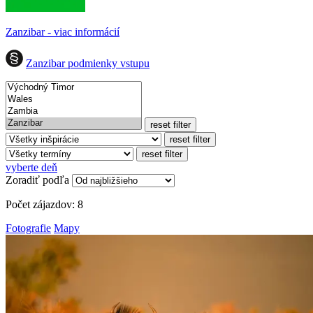
Zanzibar - viac informácií
Zanzibar podmienky vstupu
reset filter
reset filter
reset filter
vyberte deň
Zoradiť podľa
Počet zájazdov:
8
Fotografie
Mapy