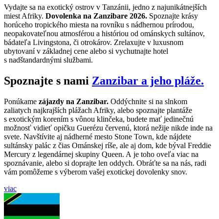
Vydajte sa na exotický ostrov v Tanzánii, jedno z najunikátnejších
miest Afriky.
Dovolenka na Zanzibare 2026.
Spoznajte krásy
horúceho tropického miesta na rovníku s nádhernou prírodou,
neopakovateľnou atmosférou a históriou od ománskych sultánov,
bádateľa Livingstona, či otrokárov. Zrelaxujte v luxusnom
ubytovaní v základnej cene alebo si vychutnajte hotel
s nadštandardnými službami.
Spoznajte s nami
Zanzibar a jeho pláže.
Ponúkame
zájazdy na Zanzibar.
Oddýchnite si na slnkom
zaliatych najkrajších plážach Afriky, alebo spoznajte plantáže
s exotickým korením s vônou klinčeka, budete mať jedinečnú
možnosť vidieť opičku Guerézu červenú, ktorá nežije nikde inde na
svete. Navštívite aj nádherné mesto Stone Town, kde nájdete
sultánsky palác z čias Ománskej ríše, ale aj dom, kde býval Freddie
Mercury z legendárnej skupiny Queen. A je toho oveľa viac na
spoznávanie, alebo si doprajte len oddych. Obráťte sa na nás, radi
vám pomôžeme s výberom vašej exotickej dovolenky snov.
viac