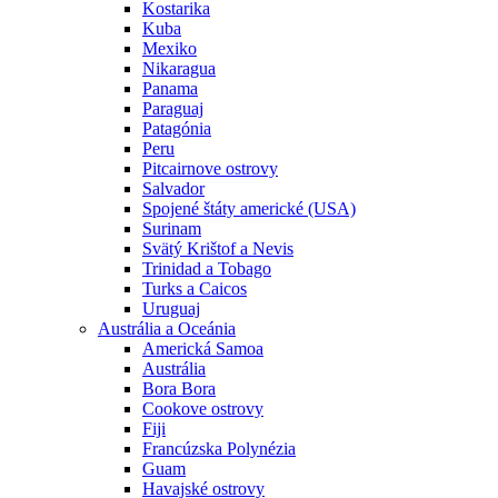
Kostarika
Kuba
Mexiko
Nikaragua
Panama
Paraguaj
Patagónia
Peru
Pitcairnove ostrovy
Salvador
Spojené štáty americké (USA)
Surinam
Svätý Krištof a Nevis
Trinidad a Tobago
Turks a Caicos
Uruguaj
Austrália a Oceánia
Americká Samoa
Austrália
Bora Bora
Cookove ostrovy
Fiji
Francúzska Polynézia
Guam
Havajské ostrovy