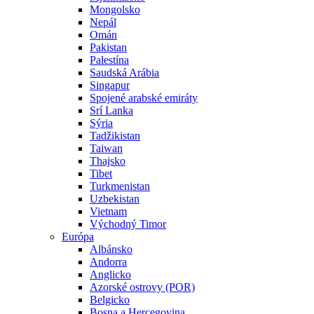
Mongolsko
Nepál
Omán
Pakistan
Palestína
Saudská Arábia
Singapur
Spojené arabské emiráty
Srí Lanka
Sýria
Tadžikistan
Taiwan
Thajsko
Tibet
Turkmenistan
Uzbekistan
Vietnam
Východný Timor
Európa
Albánsko
Andorra
Anglicko
Azorské ostrovy (POR)
Belgicko
Bosna a Hercegovina