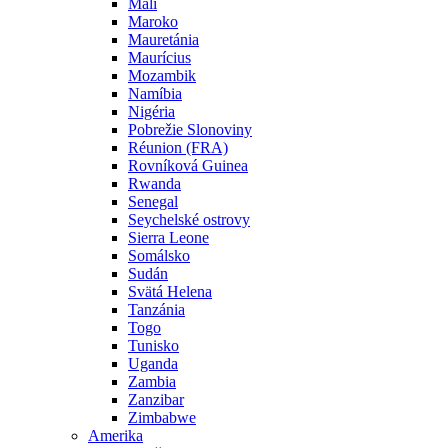
Mali
Maroko
Mauretánia
Maurícius
Mozambik
Namíbia
Nigéria
Pobrežie Slonoviny
Réunion (FRA)
Rovníková Guinea
Rwanda
Senegal
Seychelské ostrovy
Sierra Leone
Somálsko
Sudán
Svätá Helena
Tanzánia
Togo
Tunisko
Uganda
Zambia
Zanzibar
Zimbabwe
Amerika