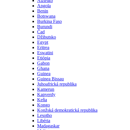
Alžírsko
Angola
Benin
Botswana
Burkina Faso
Burundi
Čad
Džibutsko
Egypt
Eritrea
Eswatini
Etiópia
Gabon
Ghana
Guinea
Guinea Bissau
Juhoafrická republika
Kamerun
Kapverdy
Keňa
Kongo
Konžská demokratická republika
Lesotho
Libéria
Madagaskar