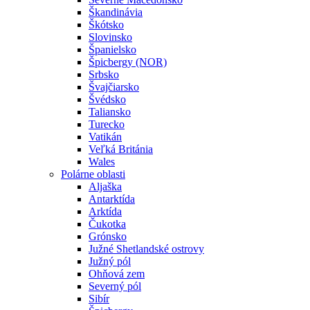
Škandinávia
Škótsko
Slovinsko
Španielsko
Špicbergy (NOR)
Srbsko
Švajčiarsko
Švédsko
Taliansko
Turecko
Vatikán
Veľká Británia
Wales
Polárne oblasti
Aljaška
Antarktída
Arktída
Čukotka
Grónsko
Južné Shetlandské ostrovy
Južný pól
Ohňová zem
Severný pól
Sibír