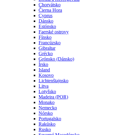
Chorvátsko
Čierna Hora
Cyprus
Dánsko
Estónsko
Faerské ostrovy
Fínsko
Francúzsko
Gibraltar
Grécko
Grónsko (Dánsko)
Írsko
Island
Kosovo
Lichtenštajnsko
Litva
Lotyšsko
Madeira (POR)
Monako
Nemecko
Nórsko
Portugalsko
Rakúsko
Rusko
Severné Macedónsko