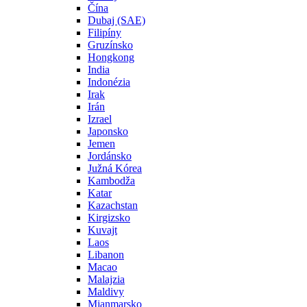
Čína
Dubaj (SAE)
Filipíny
Gruzínsko
Hongkong
India
Indonézia
Irak
Irán
Izrael
Japonsko
Jemen
Jordánsko
Južná Kórea
Kambodža
Katar
Kazachstan
Kirgizsko
Kuvajt
Laos
Libanon
Macao
Malajzia
Maldivy
Mjanmarsko