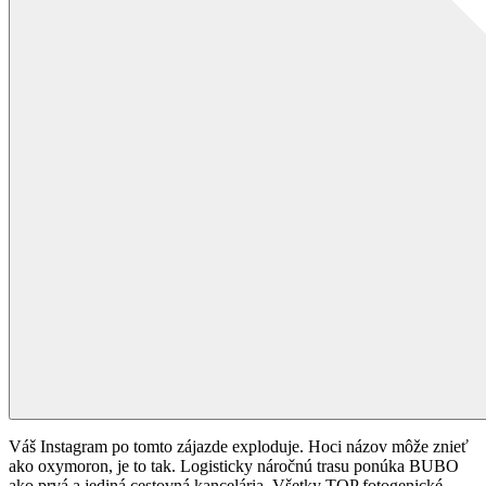
Váš Instagram po tomto zájazde exploduje. Hoci názov môže znieť
ako oxymoron, je to tak. Logisticky náročnú trasu ponúka BUBO
ako prvá a jediná cestovná kancelária. Všetky TOP fotogenické