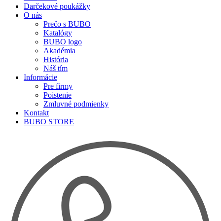
Darčekové poukážky
O nás
Prečo s BUBO
Katalógy
BUBO logo
Akadémia
História
Náš tím
Informácie
Pre firmy
Poistenie
Zmluvné podmienky
Kontakt
BUBO STORE