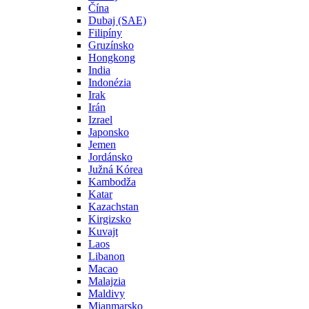
Čína
Dubaj (SAE)
Filipíny
Gruzínsko
Hongkong
India
Indonézia
Irak
Irán
Izrael
Japonsko
Jemen
Jordánsko
Južná Kórea
Kambodža
Katar
Kazachstan
Kirgizsko
Kuvajt
Laos
Libanon
Macao
Malajzia
Maldivy
Mjanmarsko