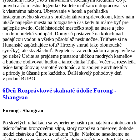
pravda a čo miestna legenda? Budete mať šancu dopracovať sa
k vlastnému názoru. Ubytovanie v hoteli a prehliadka
instagramového skvostu s profesionálnym sprievodcom, ktorý nám
ukáže najlepšie miesta na fotografie a čas kedy tu máme byť pre
najlepšie svetlo. Celé historické mestečko stojí na útese a jeho
stredom preteká vodopád. Domy sú postavené na koloch nad
padajúcou vodou a všetko pôsobí až neskutočne. Trúfnete si na
Hunanské zapáchajúce tofu? Hrozný smrad (ako olomoucké
syrečky), ale skvelá chuť. Prejdete sa za vodopádom a preplavíte sa
po rieke? Určite sa prejdeme prastarou uličkou modrých kameňov
a budeme obdivovať hudbu a tance etnika Tujia. Večer sa rozsvietia
tisíce lampiónov aj samotný vodopád, a to spojenie architektúry
a prírody je úžasné pre každého. Ďalší skvelý pohodový deň
v podaní BUBO.
6
Deň
Rozprávkové skalnaté údolie
Furong -
Shangrao
Furong - Shangrao
Po skvelých raňajkách sa vyberieme našim prenajatým autobusom k
tisícročnému bronzovému stĺpu, ktorý rozpráva o mierovej dohode
medzi cisárskou Čínou a etnikom Tujia. Následne nasadneme na
rýchlovlak a vydáme sa za ďalším dobrodružstvom. Prechádzame