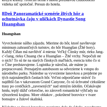
vidieka nič spoločné. Presun do hotela.
8
Deň
Panoramatické scenérie žltých hôr a
ochutnávka čaju v uličkách Dynastie Song
Huangshan
Huangshan
Vyvrcholenie nášho zájazdu. Mierime do hôr, ktoré navštevuje
minimum zahraničných turistov, do hôr Huangšan (Žlté hory).
Každý Číňan má navštíviť 4 miesta: Veľký Čínsky múr, rieku Jang-
c'-ťiang, rieku Chuang che a Huangšan – Žlté vrchy. Nepočuli ste
o nich? To sú tie na starých čínskych maľbách, esencia toho čo si
o Číne predstavujeme. Logistika je náročná, ale máme ju
prepracovanú. Prenajatým autobusom sa odvezieme k vstupu do
národného parku. Následne sa vyvezieme lanovkou a prejdeme po
tých najznámejších častiach hôr. Veľmi odporúčame stráviť čo
najdlhší čas v takzvanom Grand Canyone, čo sú úchvatné cirkulárne
trasy po cestičkách „zavesených“ nad strmým údolím. Očakávajte
hmlu, teplý dážď celoročne, no zároveň romantické výhľady na
sýtozelenú krajinu. More oblakov , pokrútené borovice v tvare
bonsajov a žulové skaliská.