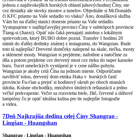
jednou z najdivokejších horských oblastí juhovýchodnej Číny, nie
cez desiatky ale stovky mostov a tunelov. Objednáte si McDonalds
či KFC priamo na Vaše sedadlo vo vlaku? Áno, donášková služba
Vám ho na ďalšej stanici donesie priamo na Vaše sedadlo.
Vystupujeme v najštipľavejšej provinci Číny v subtrópoch provincie
Ťiang-si (Jianxi). Opäť nás čaká prenajatý autobus s lokálnym
sprievodcom, ktorý BUBO dobre pozná. Transfer 1 hodinu 20
minút do ďalšej dedinky známej z instagramu, do Wangxian. Bude
toto tá najlepšia? Drevené domčeky nalepené na skale, riečka, mosty
a sklenené mosty. Wangxian si prejdeme, nafotíme a natočíme za
dňa a potom prejdeme cez drevený most cez rieku do super karaoke
baru. Tucet umeleckých vystúpení je v cene nášho pobytu.
Wangxian je akoby celá Čína na jednom mieste. Odporúčame
navštíviť tolou, drevený dom etnika Haka v horských častí
provincie Fu-ťian a prejsť si hodinový okruh po oboch stranách
údolia. Krásne obchodíky, množstvo útulných reštaurácii a jedno
veľké prekvapenie. Večer sa rozsvietia biele, žlté, červené a dúhové
lampióny čo je opäť ideálna kulisa pre tie najlepšie fotografie
a videa.
7
Deň
Najkrajšia dedina celej Číny
Shangrao -
Lingšan - Huangshan
Shangrao - Lingšan - Huangshan