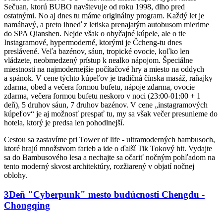
Sečuan, ktorú BUBO navštevuje od roku 1998, dlho pred
ostatnými. No aj dnes tu máme originálny program. Každý let je
namáhavý, a preto ihneď z letiska prenajatým autobusom mierime
do SPA Qianshen. Nejde však o obyčajné kúpele, ale o tie
Instagramové, hypermoderné, ktorými je Čcheng-tu dnes
preslávené. Veľa bazénov, sáun, tropické ovocie, koľko len
vládzete, neobmedzený prístup k nealko nápojom. Špeciálne
miestnosti na najmodernejšie počítačové hry a miesto na oddych
a spánok. V cene týchto kúpeľov je tradičná čínska masáž, raňajky
zdarma, obed a večera formou bufetu, nápoje zdarma, ovocie
zdarma, večera formou bufetu neskoro v noci (23:00-01:00 + 1
deň), 5 druhov sáun, 7 druhov bazénov. V cene „instagramových
kúpeľov“ je aj možnosť prespať tu, my sa však večer presunieme do
hotela, ktorý je predsa len pohodlnejší.
Cestou sa zastavíme pri Tower of life - ultramoderných bambusoch,
ktoré hrajú množstvom farieb a ide o ďalší Tik Tokový hit. Vydajte
sa do Bambusového lesa a nechajte sa očariť nočným pohľadom na
tento moderný skvost architektúry, rozžiarený v objatí nočnej
oblohy.
3
Deň
"Cyberpunk" mesto budúcnosti
Chengdu -
Chongqing