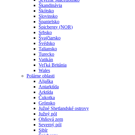
Škandinávia
Škótsko
Slovinsko
Španielsko
Špicbergy (NOR)
Srbsko
Švajčiarsko
Švédsko
Taliansko
Turecko
Vatikán
Veľká Británia
Wales
Polárne oblasti
Aljaška
Antarktída
Arktída
Čukotka
Grónsko
Južné Shetlandské ostrovy
Južný pól
Ohňová zem
Severný pól
Sibír