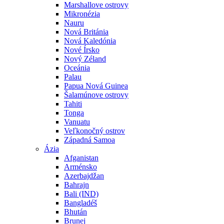
Marshallove ostrovy
Mikronézia
Nauru
Nová Británia
Nová Kaledónia
Nové Írsko
Nový Zéland
Oceánia
Palau
Papua Nová Guinea
Šalamúnove ostrovy
Tahiti
Tonga
Vanuatu
Veľkonočný ostrov
Západná Samoa
Ázia
Afganistan
Arménsko
Azerbajdžan
Bahrajn
Bali (IND)
Bangladéš
Bhután
Brunej