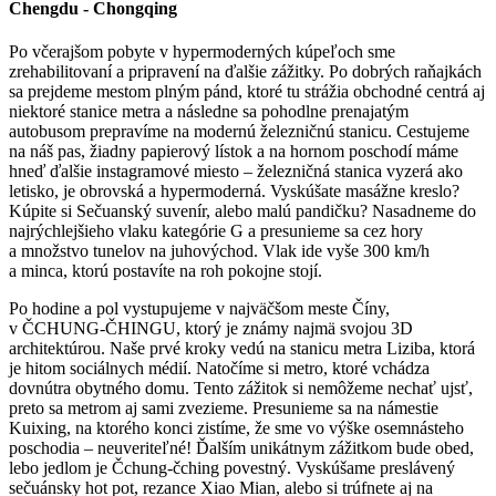
Chengdu - Chongqing
Po včerajšom pobyte v hypermoderných kúpeľoch sme
zrehabilitovaní a pripravení na ďalšie zážitky. Po dobrých raňajkách
sa prejdeme mestom plným pánd, ktoré tu strážia obchodné centrá aj
niektoré stanice metra a následne sa pohodlne prenajatým
autobusom prepravíme na modernú železničnú stanicu. Cestujeme
na náš pas, žiadny papierový lístok a na hornom poschodí máme
hneď ďalšie instagramové miesto – železničná stanica vyzerá ako
letisko, je obrovská a hypermoderná. Vyskúšate masážne kreslo?
Kúpite si Sečuanský suvenír, alebo malú pandičku? Nasadneme do
najrýchlejšieho vlaku kategórie G a presunieme sa cez hory
a množstvo tunelov na juhovýchod. Vlak ide vyše 300 km/h
a minca, ktorú postavíte na roh pokojne stojí.
Po hodine a pol vystupujeme v najväčšom meste Číny,
v ČCHUNG-ČHINGU, ktorý je známy najmä svojou 3D
architektúrou. Naše prvé kroky vedú na stanicu metra Liziba, ktorá
je hitom sociálnych médií. Natočíme si metro, ktoré vchádza
dovnútra obytného domu. Tento zážitok si nemôžeme nechať ujsť,
preto sa metrom aj sami zvezieme. Presunieme sa na námestie
Kuixing, na ktorého konci zistíme, že sme vo výške osemnásteho
poschodia – neuveriteľné! Ďalším unikátnym zážitkom bude obed,
lebo jedlom je Čchung-čching povestný. Vyskúšame preslávený
sečuánsky hot pot, rezance Xiao Mian, alebo si trúfnete aj na