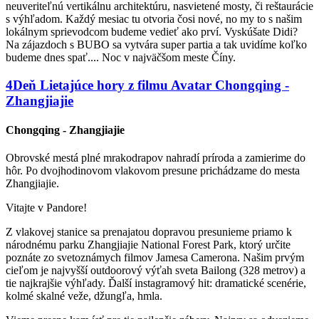
neuveriteľnú vertikálnu architektúru, nasvietené mosty, či reštaurácie
s výhľadom. Každý mesiac tu otvoria čosi nové, no my to s našim
lokálnym sprievodcom budeme vedieť ako prví. Vyskúšate Didi?
Na zájazdoch s BUBO sa vytvára super partia a tak uvidíme koľko
budeme dnes spať.... Noc v najväčšom meste Číny.
4
Deň
Lietajúce hory z filmu Avatar
Chongqing -
Zhangjiajie
Chongqing - Zhangjiajie
Obrovské mestá plné mrakodrapov nahradí príroda a zamierime do
hôr. Po dvojhodinovom vlakovom presune prichádzame do mesta
Zhangjiajie.
Vitajte v Pandore!
Z vlakovej stanice sa prenajatou dopravou presunieme priamo k
národnému parku Zhangjiajie National Forest Park, ktorý určite
poznáte zo svetoznámych filmov Jamesa Camerona. Našim prvým
cieľom je najvyšší outdoorový výťah sveta Bailong (328 metrov) a
tie najkrajšie výhľady. Ďalší instagramový hit: dramatické scenérie,
kolmé skalné veže, džungľa, hmla.