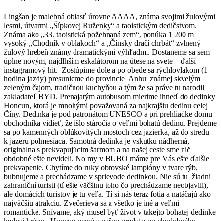
Lingšan je malebná oblasť úrovne AAAA, známa svojimi žulovými
lesmi, útvarmi „Šípkovej Ruženky“ a taoistickým dedičstvom.
Známa ako „33. taoistická požehnaná zem“, ponúka 1 200 m
vysoký „Chodník v oblakoch“ a „Čínsky dračí chrbát“ zvlnený
žulový hrebeň známy dramatickými výhľadmi. Dostaneme sa sem
úplne novým, najdlhším eskalátorom na útese na svete – ďalší
instagramový hit. Zostúpime dole a po obede sa rýchlovlakom (1
hodina jazdy) presunieme do provincie Anhui známej skvelým
zeleným čajom, tradičnou kuchyňou a tým že sa práve tu narodil
zakladateľ BYD. Prenajatým autobusom mierime ihneď do dedinky
Honcun, ktorá je mnohými považovaná za najkrajšiu dedinu celej
Číny. Dedinka je pod patronátom UNESCO a pri prehliadke domu
obchodníka vidieť, že išlo stáročia o veľmi bohatú dedinu. Prejdeme
sa po kamenných oblúkovitých mostoch cez jazierka, až do stredu
k jazeru polmesiaca. Samotná dedinka je vskutku nádherná,
originálna s prekvapujúcim šarmom a na našej ceste sme nič
obdobné ešte nevideli. No my v BUBO máme pre Vás ešte ďalšie
prekvapenie. Chytíme do ruky obrovské lampióny v tvare rýb,
bubnujeme a prechádzame v sprievode dedinkou. Nie sú tu žiadni
zahraniční turisti (tí ešte väčšinu toho čo prechádzame neobjavili),
ale domácich turistov je tu veľa. Tí si nás teraz fotia a natáčajú ako
najväčšiu atrakciu. Zvečerieva sa a všetko je iné a veľmi
romantické. Snívame, aký musel byť život v takejto bohatej dedinke
kedysi krásny. Honcun nemá s našou predstavou chudobného