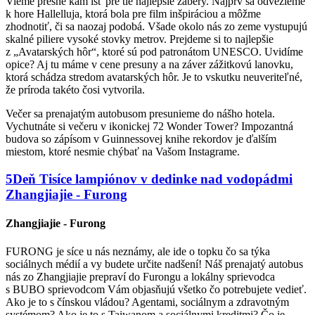
Vieme presne kam ísť pre tie najlepšie zábery. Najprv sa odvezieme
k hore Hallelluja, ktorá bola pre film inšpiráciou a môžme
zhodnotiť, či sa naozaj podobá. Všade okolo nás zo zeme vystupujú
skalné piliere vysoké stovky metrov. Prejdeme si to najlepšie
z „Avatarských hôr“, ktoré sú pod patronátom UNESCO. Uvidíme
opice? Aj tu máme v cene presuny a na záver zážitkovú lanovku,
ktorá schádza stredom avatarských hôr. Je to vskutku neuveriteľné,
že príroda takéto čosi vytvorila.
Večer sa prenajatým autobusom presunieme do nášho hotela.
Vychutnáte si večeru v ikonickej 72 Wonder Tower? Impozantná
budova so zápísom v Guinnessovej knihe rekordov je ďalším
miestom, ktoré nesmie chýbať na Vašom Instagrame.
5
Deň
Tisíce lampiónov v dedinke nad vodopádmi
Zhangjiajie - Furong
Zhangjiajie - Furong
FURONG je síce u nás neznámy, ale ide o topku čo sa týka
sociálnych médií a vy budete určite nadšení! Náš prenajatý autobus
nás zo Zhangjiajie prepraví do Furongu a lokálny sprievodca
s BUBO sprievodcom Vám objasňujú všetko čo potrebujete vedieť.
Ako je to s čínskou vládou? Agentami, sociálnym a zdravotným
systémom? Ako je to s Taiwanom a sociálnymi kreditmi? Čo je