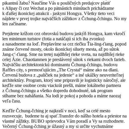
pikantnú žabu? Naučíme Vás u pouličných predajcov platiť
s Alipay či cez Wechat a po pätnástich minútach prichádzame
k ďalšej ikonickej atrakcii - jaskyni Hongya. Všetky tieto veci
nájdete v prvej trojke najväčších zážitkov z Čchung-čchingu. No my
len začíname.
Prejdeme krížom cez obrovskú budovu jaskýň Hongya, kam vkročí
len minimum turistov (fotia a natáčajú si ich iba zvonku)
a nasadneme na loď. Preplavíme sa cez riečku Ťia-ling-ťiang, popod
známe červené mosty, okolo ikonickej siluety mesta, až po sútok
Jang-c‘-ťiang. Sme na tretej najdlhšej rieke sveta, na najdlhšej rieke
celej Ázie. Chaotianmen je preslávený sútok s riekami dvoch farieb.
Najväčšiu architektonickú dominantu Čchung-čchingu, budovu
Raffles city, s premosťujúcim „The Crystal“ máme ako na dlani.
Červená budova z „paličiek na jedenie“ a iné ukážky neuveriteľnej
architektúry. Program, ktorý sme pripravili je logisticky náročný, ale
keďže sme osobne cestu viackrát prešli, máme lokálneho partnera
z Čchung-čchingu a všetko dopredu dohodnuté, tak program
stíhame bez naháňania. Na lodi je pokoj a pohoda a máme naozaj
veľa času.
Keďže Čchung-čching je najkraší v noci, keď sa celé mesto
rozsvecuje, budeme tu aj spať.Transfer do nášho hotela a priestor na
vlastné zážitky. BUBO sprievodca Vám poradí a Vy sa rozhodnete.
Večerný Čchung-čching je úžasný a my si určite vychutnáme