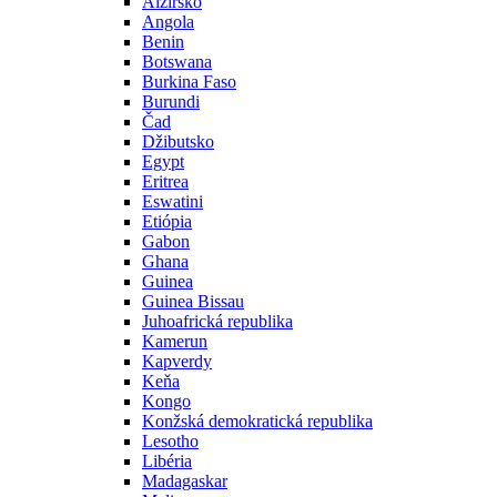
Alžírsko
Angola
Benin
Botswana
Burkina Faso
Burundi
Čad
Džibutsko
Egypt
Eritrea
Eswatini
Etiópia
Gabon
Ghana
Guinea
Guinea Bissau
Juhoafrická republika
Kamerun
Kapverdy
Keňa
Kongo
Konžská demokratická republika
Lesotho
Libéria
Madagaskar