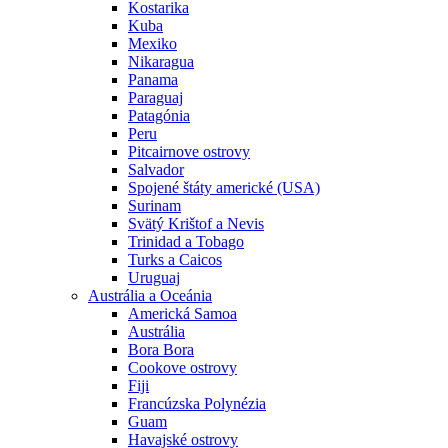
Kostarika
Kuba
Mexiko
Nikaragua
Panama
Paraguaj
Patagónia
Peru
Pitcairnove ostrovy
Salvador
Spojené štáty americké (USA)
Surinam
Svätý Krištof a Nevis
Trinidad a Tobago
Turks a Caicos
Uruguaj
Austrália a Oceánia
Americká Samoa
Austrália
Bora Bora
Cookove ostrovy
Fiji
Francúzska Polynézia
Guam
Havajské ostrovy