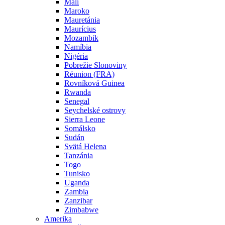
Mali
Maroko
Mauretánia
Maurícius
Mozambik
Namíbia
Nigéria
Pobrežie Slonoviny
Réunion (FRA)
Rovníková Guinea
Rwanda
Senegal
Seychelské ostrovy
Sierra Leone
Somálsko
Sudán
Svätá Helena
Tanzánia
Togo
Tunisko
Uganda
Zambia
Zanzibar
Zimbabwe
Amerika