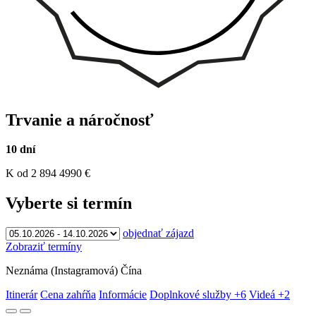
Trvanie a náročnosť
10 dní
K
od 2 894
4990
€
Vyberte si termín
objednať zájazd
Zobraziť termíny
Neznáma (Instagramová) Čína
Itinerár
Cena zahŕňa
Informácie
Doplnkové služby
+6
Videá
+2