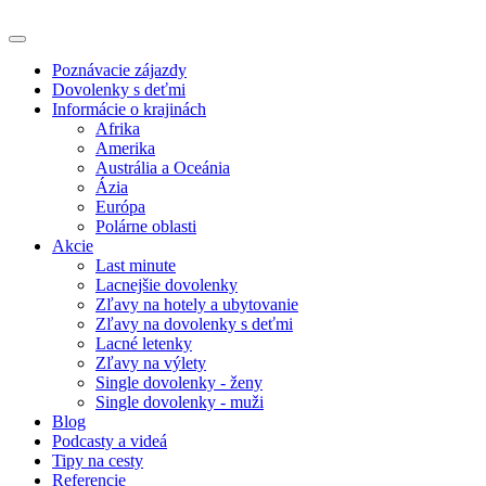
Poznávacie zájazdy
Dovolenky s deťmi
Informácie o krajinách
Afrika
Amerika
Austrália a Oceánia
Ázia
Európa
Polárne oblasti
Akcie
Last minute
Lacnejšie dovolenky
Zľavy na hotely a ubytovanie
Zľavy na dovolenky s deťmi
Lacné letenky
Zľavy na výlety
Single dovolenky - ženy
Single dovolenky - muži
Blog
Podcasty a videá
Tipy na cesty
Referencie