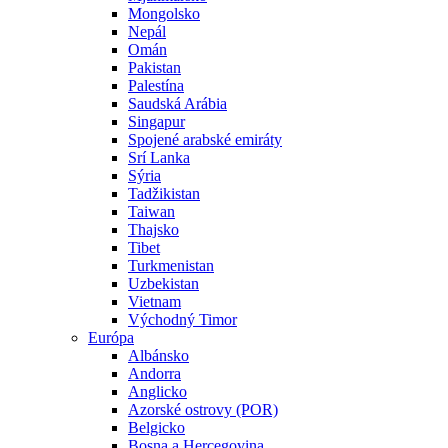
Mongolsko
Nepál
Omán
Pakistan
Palestína
Saudská Arábia
Singapur
Spojené arabské emiráty
Srí Lanka
Sýria
Tadžikistan
Taiwan
Thajsko
Tibet
Turkmenistan
Uzbekistan
Vietnam
Východný Timor
Európa
Albánsko
Andorra
Anglicko
Azorské ostrovy (POR)
Belgicko
Bosna a Hercegovina