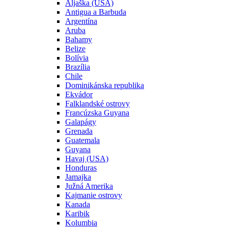
Aljaška (USA)
Antigua a Barbuda
Argentína
Aruba
Bahamy
Belize
Bolívia
Brazília
Chile
Dominikánska republika
Ekvádor
Falklandské ostrovy
Francúzska Guyana
Galapágy
Grenada
Guatemala
Guyana
Havaj (USA)
Honduras
Jamajka
Južná Amerika
Kajmanie ostrovy
Kanada
Karibik
Kolumbia