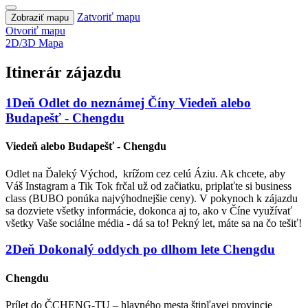
Zatvoriť mapu
Zobraziť mapu
Otvoriť mapu
2D/3D Mapa
Itinerár zájazdu
1
Deň
Odlet do neznámej Číny
Viedeň alebo
Budapešť - Chengdu
Viedeň alebo Budapešť - Chengdu
Odlet na Ďaleký Východ, krížom cez celú Áziu. Ak chcete, aby
Váš Instagram a Tik Tok frčal už od začiatku, priplaťte si business
class (BUBO ponúka najvýhodnejšie ceny). V pokynoch k zájazdu
sa dozviete všetky informácie, dokonca aj to, ako v Číne využívať
všetky Vaše sociálne média - dá sa to! Pekný let, máte sa na čo tešiť!
2
Deň
Dokonalý oddych po dlhom lete
Chengdu
Chengdu
Prílet do ČCHENG-TU – hlavného mesta štipľavej provincie