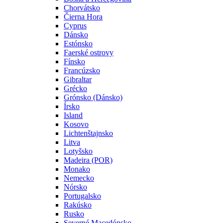
Chorvátsko
Čierna Hora
Cyprus
Dánsko
Estónsko
Faerské ostrovy
Fínsko
Francúzsko
Gibraltar
Grécko
Grónsko (Dánsko)
Írsko
Island
Kosovo
Lichtenštajnsko
Litva
Lotyšsko
Madeira (POR)
Monako
Nemecko
Nórsko
Portugalsko
Rakúsko
Rusko
Severné Macedónsko