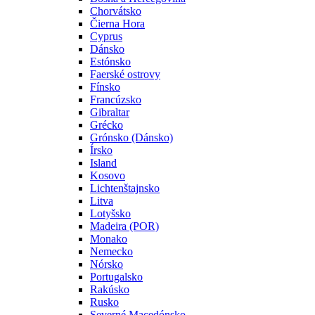
Chorvátsko
Čierna Hora
Cyprus
Dánsko
Estónsko
Faerské ostrovy
Fínsko
Francúzsko
Gibraltar
Grécko
Grónsko (Dánsko)
Írsko
Island
Kosovo
Lichtenštajnsko
Litva
Lotyšsko
Madeira (POR)
Monako
Nemecko
Nórsko
Portugalsko
Rakúsko
Rusko
Severné Macedónsko