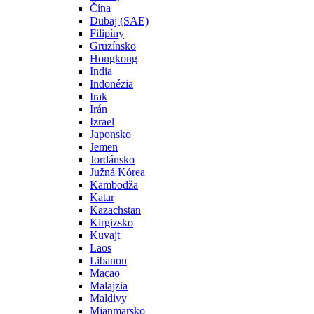
Čína
Dubaj (SAE)
Filipíny
Gruzínsko
Hongkong
India
Indonézia
Irak
Irán
Izrael
Japonsko
Jemen
Jordánsko
Južná Kórea
Kambodža
Katar
Kazachstan
Kirgizsko
Kuvajt
Laos
Libanon
Macao
Malajzia
Maldivy
Mjanmarsko