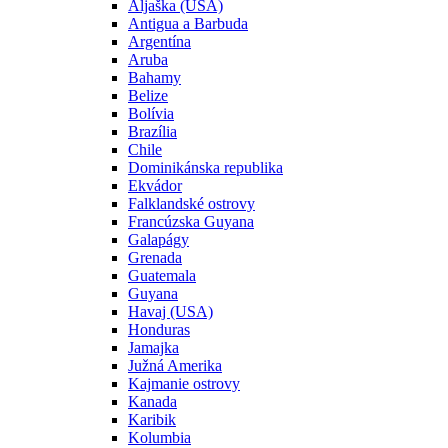
Aljaška (USA)
Antigua a Barbuda
Argentína
Aruba
Bahamy
Belize
Bolívia
Brazília
Chile
Dominikánska republika
Ekvádor
Falklandské ostrovy
Francúzska Guyana
Galapágy
Grenada
Guatemala
Guyana
Havaj (USA)
Honduras
Jamajka
Južná Amerika
Kajmanie ostrovy
Kanada
Karibik
Kolumbia