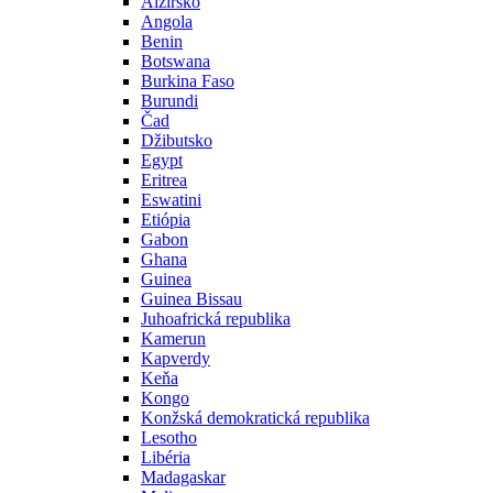
Alžírsko
Angola
Benin
Botswana
Burkina Faso
Burundi
Čad
Džibutsko
Egypt
Eritrea
Eswatini
Etiópia
Gabon
Ghana
Guinea
Guinea Bissau
Juhoafrická republika
Kamerun
Kapverdy
Keňa
Kongo
Konžská demokratická republika
Lesotho
Libéria
Madagaskar