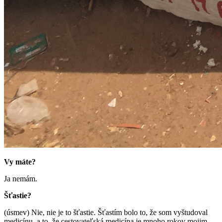
Vy máte?
Ja nemám.
Šťastie?
(úsmev) Nie, nie je to šťastie. Šťastím bolo to, že som vyštudoval
medicínu, a to, že cestovateľská medicína je mnoho rokov mojim