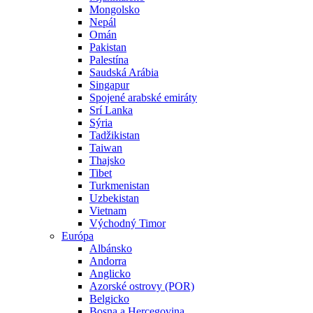
Mongolsko
Nepál
Omán
Pakistan
Palestína
Saudská Arábia
Singapur
Spojené arabské emiráty
Srí Lanka
Sýria
Tadžikistan
Taiwan
Thajsko
Tibet
Turkmenistan
Uzbekistan
Vietnam
Východný Timor
Európa
Albánsko
Andorra
Anglicko
Azorské ostrovy (POR)
Belgicko
Bosna a Hercegovina