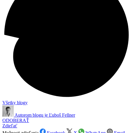
Všetky blogy
Autorom blogu je
Ľuboš Fellner
ODOBERAŤ
Zdieľať
Možnosti zdieľania
Facebook
X
WhatsApp
Email