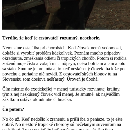
Tvrdíte, že keď je cestovateľ rozumný, neochorie.
Nemusíme ostať iba pri chorobách. Keď človek nemá vedomosti,
dokáže si vyrobiť problém kdekoľvek. Poznám mnoho prípadov
okradnutia, zmeškania odletu či tropických chorôb. Potom si rodičia
zoženú moje číslo a volajú mi - môj syn, dcéra boli tam a tam a toto
sa stalo. Smutné je pre mňa aj to keď neskúsený človek iba kĺže po
povrchu a poriadne nič nevidí. Z cestovateľských blogov tu na
Slovensku som doslova nešťastný. Úroveň je úbohá.
Čím mierite do exotickejšej = menej turisticky rozvinutej krajiny,
tým z nej neskúsený človek vidí menej. Je smutné, ak najväčším
zážitkom ostáva okradnutie či hnačka.
Čo potom?
No čo už. Keď nedošlo k zraneniu a prišli iba o peniaze, to je ešte
dobré. No niektoré tropické choroby sú neželaným suvenírom na
celý život. Treba vedieť že byť zaočkovaný nestačí. No tieto