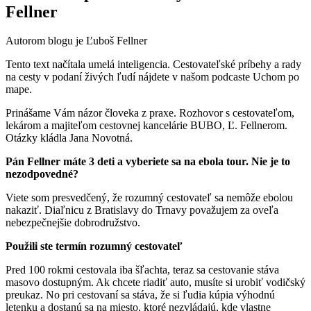
Fellner
Autorom blogu je Ľuboš Fellner
Tento text načítala umelá inteligencia. Cestovateľské príbehy a rady
na cesty v podaní živých ľudí nájdete v našom podcaste Uchom po
mape.
Prinášame Vám názor človeka z praxe. Rozhovor s cestovateľom,
lekárom a majiteľom cestovnej kancelárie BUBO, Ľ. Fellnerom.
Otázky kládla Jana Novotná.
Pán Fellner máte 3 deti a vyberiete sa na ebola tour. Nie je to
nezodpovedné?
Viete som presvedčený, že rozumný cestovateľ sa nemôže ebolou
nakaziť. Diaľnicu z Bratislavy do Trnavy považujem za oveľa
nebezpečnejšie dobrodružstvo.
Použili ste termín rozumný cestovateľ
Pred 100 rokmi cestovala iba šľachta, teraz sa cestovanie stáva
masovo dostupným. Ak chcete riadiť auto, musíte si urobiť vodičský
preukaz. No pri cestovaní sa stáva, že si ľudia kúpia výhodnú
letenku a dostanú sa na miesto, ktoré nezvládajú, kde vlastne