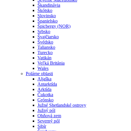
Škandinávia
Škótsko
Slovinsko
Španielsko
Špicbergy (NOR)
Srbsko
Švajčiarsko
Švédsko
Taliansko
Turecko
Vatikán
Veľká Británia
Wales
Polárne oblasti
Aljaška
Antarktída
Arktída
Čukotka
Grónsko
Južné Shetlandské ostrovy
Južný pól
Ohňová zem
Severný pól
Sibír