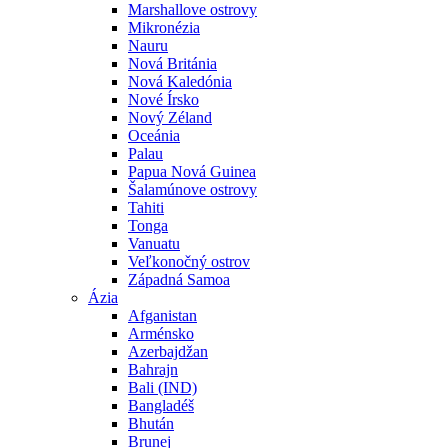
Marshallove ostrovy
Mikronézia
Nauru
Nová Británia
Nová Kaledónia
Nové Írsko
Nový Zéland
Oceánia
Palau
Papua Nová Guinea
Šalamúnove ostrovy
Tahiti
Tonga
Vanuatu
Veľkonočný ostrov
Západná Samoa
Ázia
Afganistan
Arménsko
Azerbajdžan
Bahrajn
Bali (IND)
Bangladéš
Bhután
Brunej