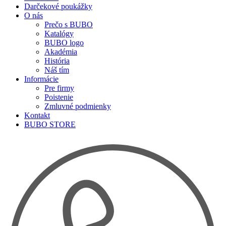
Darčekové poukážky
O nás
Prečo s BUBO
Katalógy
BUBO logo
Akadémia
História
Náš tím
Informácie
Pre firmy
Poistenie
Zmluvné podmienky
Kontakt
BUBO STORE