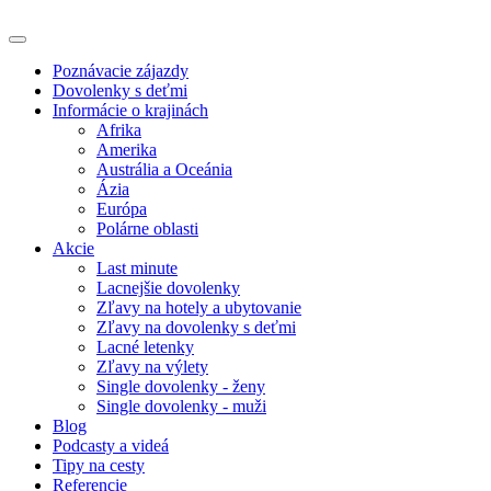
Poznávacie zájazdy
Dovolenky s deťmi
Informácie o krajinách
Afrika
Amerika
Austrália a Oceánia
Ázia
Európa
Polárne oblasti
Akcie
Last minute
Lacnejšie dovolenky
Zľavy na hotely a ubytovanie
Zľavy na dovolenky s deťmi
Lacné letenky
Zľavy na výlety
Single dovolenky - ženy
Single dovolenky - muži
Blog
Podcasty a videá
Tipy na cesty
Referencie