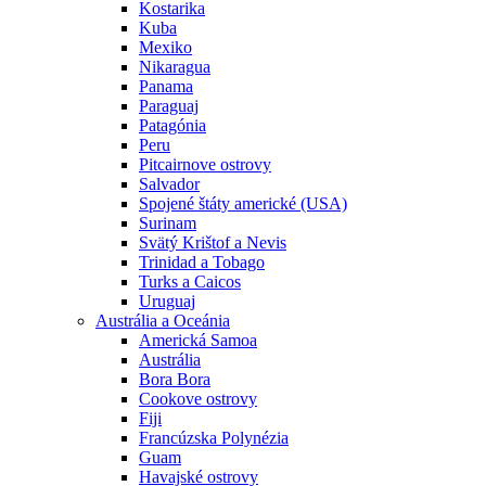
Kostarika
Kuba
Mexiko
Nikaragua
Panama
Paraguaj
Patagónia
Peru
Pitcairnove ostrovy
Salvador
Spojené štáty americké (USA)
Surinam
Svätý Krištof a Nevis
Trinidad a Tobago
Turks a Caicos
Uruguaj
Austrália a Oceánia
Americká Samoa
Austrália
Bora Bora
Cookove ostrovy
Fiji
Francúzska Polynézia
Guam
Havajské ostrovy