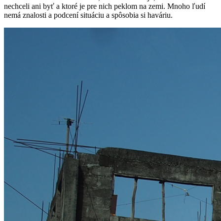
nechceli ani byť a ktoré je pre nich peklom na zemi. Mnoho ľudí
nemá znalosti a podcení situáciu a spôsobia si haváriu.