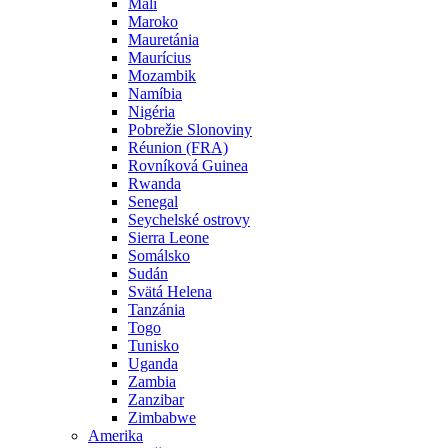
Mali
Maroko
Mauretánia
Maurícius
Mozambik
Namíbia
Nigéria
Pobrežie Slonoviny
Réunion (FRA)
Rovníková Guinea
Rwanda
Senegal
Seychelské ostrovy
Sierra Leone
Somálsko
Sudán
Svätá Helena
Tanzánia
Togo
Tunisko
Uganda
Zambia
Zanzibar
Zimbabwe
Amerika