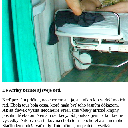
Do Afriky beriete aj svoje deti.
Keď poznám príčinu, neochoriem ani ja, ani nikto kto sa drží mojich
rád. Ebola tour bola cesta, ktorá mala byť toho jasným dôkazom.
Ak sa človek vyzná neochorie
Prešli sme všetky africké krajiny
postihnuté ebolou. Nemám rád kecy, rád poukazujem na konkrétne
výsledky. Nikto z účastníkov na ebola tour neochorel a ani nemohol.
Stačilo len dodržiavať rady. Toto učím aj moje deti a všetkých