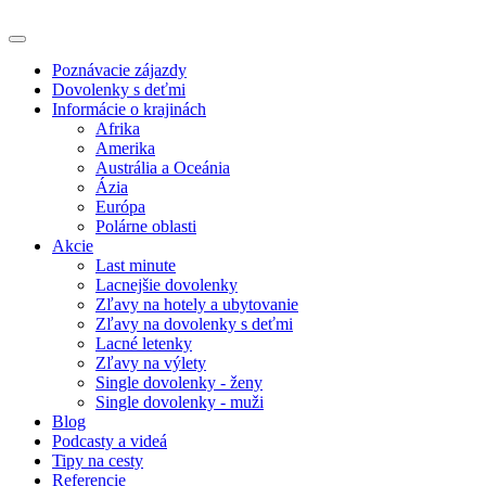
Poznávacie zájazdy
Dovolenky s deťmi
Informácie o krajinách
Afrika
Amerika
Austrália a Oceánia
Ázia
Európa
Polárne oblasti
Akcie
Last minute
Lacnejšie dovolenky
Zľavy na hotely a ubytovanie
Zľavy na dovolenky s deťmi
Lacné letenky
Zľavy na výlety
Single dovolenky - ženy
Single dovolenky - muži
Blog
Podcasty a videá
Tipy na cesty
Referencie