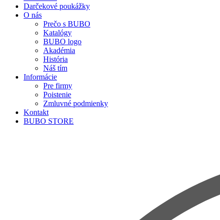
Darčekové poukážky
O nás
Prečo s BUBO
Katalógy
BUBO logo
Akadémia
História
Náš tím
Informácie
Pre firmy
Poistenie
Zmluvné podmienky
Kontakt
BUBO STORE