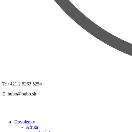
T: +421 2 5263 5254
E:
bubo@bubo.sk
Dovolenky
Afrika