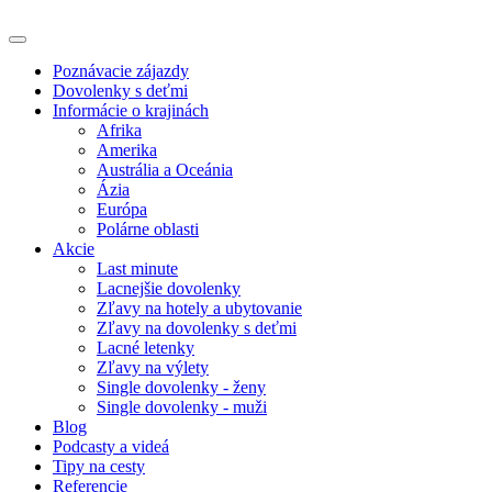
Poznávacie zájazdy
Dovolenky s deťmi
Informácie o krajinách
Afrika
Amerika
Austrália a Oceánia
Ázia
Európa
Polárne oblasti
Akcie
Last minute
Lacnejšie dovolenky
Zľavy na hotely a ubytovanie
Zľavy na dovolenky s deťmi
Lacné letenky
Zľavy na výlety
Single dovolenky - ženy
Single dovolenky - muži
Blog
Podcasty a videá
Tipy na cesty
Referencie