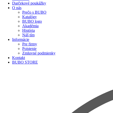
Darčekové poukážky
O nás
Prečo s BUBO
Katalógy
BUBO logo
Akadémia
História
Náš tím
Informácie
Pre firmy
Poistenie
Zmluvné podmienky
Kontakt
BUBO STORE