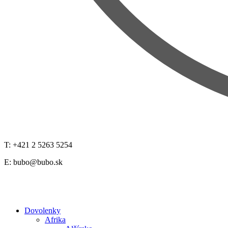
T: +421 2 5263 5254
E:
bubo@bubo.sk
Dovolenky
Afrika