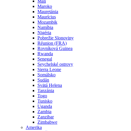
Mali
Maroko
Mauretánia
Maurícius
Mozambik
Namíbia
Nigéria
Pobrežie Slonoviny
Réunion (FRA)
Rovníková Guinea
Rwanda
Senegal
Seychelské ostrovy
Sierra Leone
Somálsko
Sudán
Svätá Helena
Tanzánia
Togo
Tunisko
Uganda
Zambia
Zanzibar
Zimbabwe
Amerika