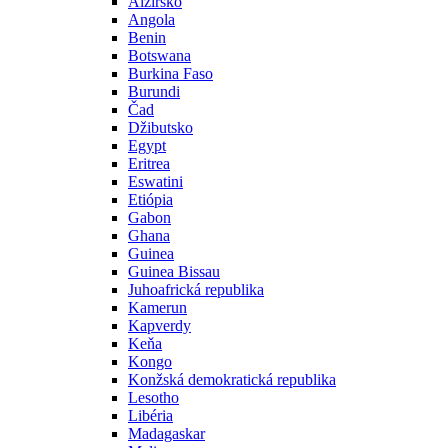
Alžírsko
Angola
Benin
Botswana
Burkina Faso
Burundi
Čad
Džibutsko
Egypt
Eritrea
Eswatini
Etiópia
Gabon
Ghana
Guinea
Guinea Bissau
Juhoafrická republika
Kamerun
Kapverdy
Keňa
Kongo
Konžská demokratická republika
Lesotho
Libéria
Madagaskar