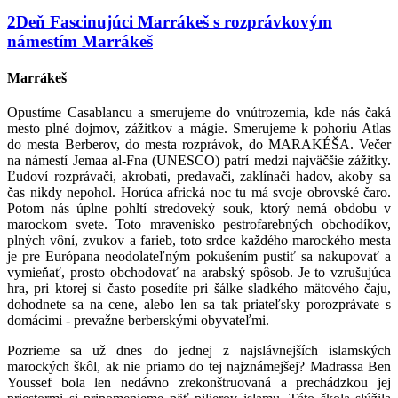
2
Deň
Fascinujúci Marrákeš s rozprávkovým
námestím
Marrákeš
Marrákeš
Opustíme Casablancu a smerujeme do vnútrozemia, kde nás čaká
mesto plné dojmov, zážitkov a mágie. Smerujeme k pohoriu Atlas
do mesta Berberov, do mesta rozprávok, do MARAKÉŠA. Večer
na námestí Jemaa al-Fna (UNESCO) patrí medzi najväčšie zážitky.
Ľudoví rozprávači, akrobati, predavači, zaklínači hadov, akoby sa
čas nikdy nepohol. Horúca africká noc tu má svoje obrovské čaro.
Potom nás úplne pohltí stredoveký souk, ktorý nemá obdobu v
marockom svete. Toto mravenisko pestrofarebných obchodíkov,
plných vôní, zvukov a farieb, toto srdce každého marockého mesta
je pre Európana neodolateľným pokušením pustiť sa nakupovať a
vymieňať, prosto obchodovať na arabský spôsob. Je to vzrušujúca
hra, pri ktorej si často posedíte pri šálke sladkého mätového čaju,
dohodnete sa na cene, alebo len sa tak priateľsky porozprávate s
domácimi - prevažne berberskými obyvateľmi.
Pozrieme sa už dnes do jednej z najslávnejších islamských
marockých škôl, ak nie priamo do tej najznámejšej? Madrassa Ben
Youssef bola len nedávno zrekonštruovaná a prechádzkou jej