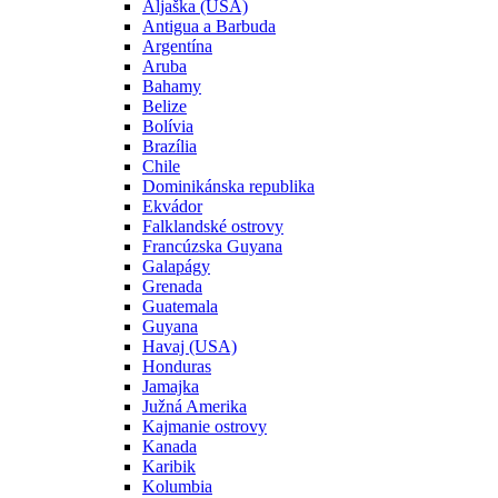
Aljaška (USA)
Antigua a Barbuda
Argentína
Aruba
Bahamy
Belize
Bolívia
Brazília
Chile
Dominikánska republika
Ekvádor
Falklandské ostrovy
Francúzska Guyana
Galapágy
Grenada
Guatemala
Guyana
Havaj (USA)
Honduras
Jamajka
Južná Amerika
Kajmanie ostrovy
Kanada
Karibik
Kolumbia