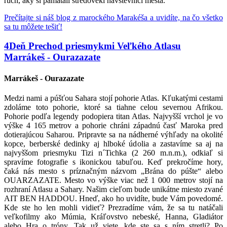
ruch, aký si pamätali stredovekí návštevníci mesta.
Prečítajte si náš blog z marockého Marakéša a uvidíte, na čo všetko
sa tu môžete tešiť!
4
Deň
Prechod priesmykmi Veľkého Atlasu
Marrákeš - Ourazazate
Marrákeš - Ourazazate
Medzi nami a púšťou Sahara stojí pohorie Atlas. Kľukatými cestami
zdoláme toto pohorie, ktoré sa tiahne celou severnou Afrikou.
Pohorie podľa legendy podopiera titan Atlas. Najvyšší vrchol je vo
výške 4 165 metrov a pohorie chráni západnú časť Maroka pred
dotierajúcou Saharou. Pripravte sa na nádherné výhľady na okolité
kopce, berberské dedinky aj hlboké údolia a zastavíme sa aj na
najvyššom priesmyku Tizi n´Tichka (2 260 m.n.m.), odkiaľ si
spravíme fotografie s ikonickou tabuľou. Keď prekročíme hory,
čaká nás mesto s príznačným názvom „Brána do púšte“ alebo
OUARZAZATE. Mesto vo výške viac než 1 000 metrov stojí na
rozhraní Atlasu a Sahary. Našim cieľom bude unikátne miesto zvané
AIT BEN HADDOU. Hneď, ako ho uvidíte, bude Vám povedomé.
Kde ste ho len mohli vidieť? Prezradíme vám, že sa tu natáčali
veľkofilmy ako Múmia, Kráľovstvo nebeské, Hanna, Gladiátor
alebo Hra o tróny. Tak už viete, kde ste sa s ním stretli? Po