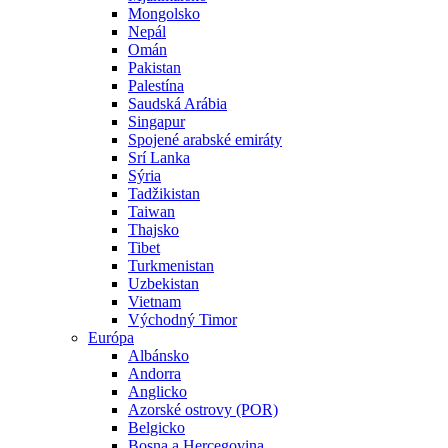
Mongolsko
Nepál
Omán
Pakistan
Palestína
Saudská Arábia
Singapur
Spojené arabské emiráty
Srí Lanka
Sýria
Tadžikistan
Taiwan
Thajsko
Tibet
Turkmenistan
Uzbekistan
Vietnam
Východný Timor
Európa
Albánsko
Andorra
Anglicko
Azorské ostrovy (POR)
Belgicko
Bosna a Hercegovina