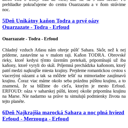
prehliadke pokračujeme do centra Ouarzazatu a v ňom strávime
noc.
5
Deň
Unikátny kaňon Todra a prvé oázy
Ouarzazate - Todra - Erfoud
Ouarzazate - Todra - Erfoud
Chladný vzduch Atlasu nám ohreje púšť Sahara. Skôr, než k nej
prídeme, zastavíme sa v malom raji. Kaňon TODRA. Obrovské
rieky, ktoré kedysi týmto územím pretekali, pripomínajú už iba
kaňony, ktoré vyryli do skál. Príjemná prechádzka kaňonom, ktorý
patrí medzi najkrajšie miesta krajiny. Prejdeme romantickou cestou s
viacerými oázami a tak sa môžete tešiť na mimoriadne zaujímavú
krajinu. Čoraz viac máme okolo seba prázdnu púštnu krajinu, a to
znamená, že sa blížime do cieľa, ktorým je mesto Erfoud.
ERFOUD: oáza v saharskej púšti, ktorej okolie pripomína krajinu
na Marse. Nie nadarmo sa práve tu simulujú podmienky života na
tejto planéte.
6
Deň
Najkrajšia marocká Sahara a noc plná hviezd
Erfoud - Merzouga - Erfoud