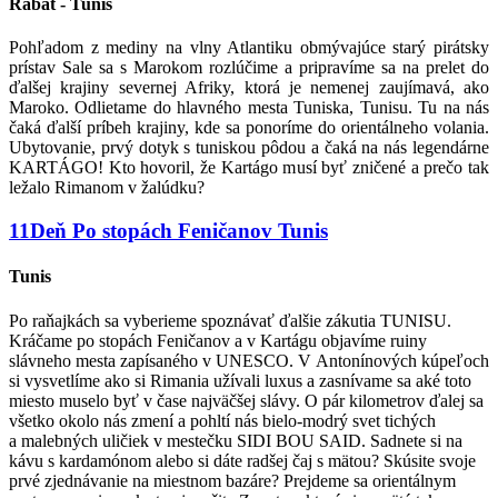
Rabat - Tunis
Pohľadom z mediny na vlny Atlantiku obmývajúce starý pirátsky
prístav Sale sa s Marokom rozlúčime a pripravíme sa na prelet do
ďalšej krajiny severnej Afriky, ktorá je nemenej zaujímavá, ako
Maroko. Odlietame do hlavného mesta Tuniska, Tunisu. Tu na nás
čaká ďalší príbeh krajiny, kde sa ponoríme do orientálneho volania.
Ubytovanie, prvý dotyk s tuniskou pôdou a čaká na nás legendárne
KARTÁGO! Kto hovoril, že Kartágo musí byť zničené a prečo tak
ležalo Rimanom v žalúdku?
11
Deň
Po stopách Feničanov
Tunis
Tunis
Po raňajkách sa vyberieme spoznávať ďalšie zákutia TUNISU.
Kráčame po stopách Feničanov a v Kartágu objavíme ruiny
slávneho mesta zapísaného v UNESCO. V Antonínových kúpeľoch
si vysvetlíme ako si Rimania užívali luxus a zasnívame sa aké toto
miesto muselo byť v čase najväčšej slávy. O pár kilometrov ďalej sa
všetko okolo nás zmení a pohltí nás bielo-modrý svet tichých
a malebných uličiek v mestečku SIDI BOU SAID. Sadnete si na
kávu s kardamónom alebo si dáte radšej čaj s mätou? Skúsite svoje
prvé zjednávanie na miestnom bazáre? Prejdeme sa orientálnym