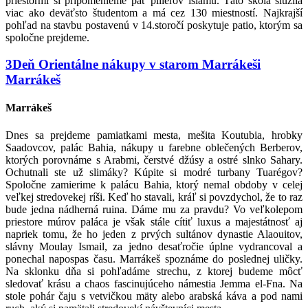
priestormi si pripomenieme päť pilierov islamu. Táto škola slúžila
viac ako deväťsto študentom a má cez 130 miestností. Najkrajší
pohľad na stavbu postavenú v 14.storočí poskytuje patio, ktorým sa
spoločne prejdeme.
3
Deň
Orientálne nákupy v starom Marrákeši
Marrákeš
Marrákeš
Dnes sa prejdeme pamiatkami mesta, mešita Koutubia, hrobky
Saadovcov, palác Bahia, nákupy u farebne oblečených Berberov,
ktorých porovnáme s Arabmi, čerstvé džúsy a ostré slnko Sahary.
Ochutnali ste už slimáky? Kúpite si modré turbany Tuarégov?
Spoločne zamierime k palácu Bahia, ktorý nemal obdoby v celej
veľkej stredovekej ríši. Keď ho stavali, kráľ si povzdychol, že to raz
bude jedna nádherná ruina. Dáme mu za pravdu? Vo veľkolepom
priestore múrov paláca je však stále cítiť luxus a majestátnosť aj
napriek tomu, že ho jeden z prvých sultánov dynastie Alaouitov,
slávny Moulay Ismail, za jedno desaťročie úplne vydrancoval a
ponechal napospas času. Marrákeš spoznáme do poslednej uličky.
Na sklonku dňa si pohľadáme strechu, z ktorej budeme môcť
sledovať krásu a chaos fascinujúceho námestia Jemma el-Fna. Na
stole pohár čaju s vetvičkou mäty alebo arabská káva a pod nami