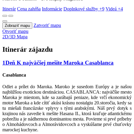
Itinerár
Cena zahŕňa
Informácie
Doplnkové služby
+9
Videá
+4
Zatvoriť mapu
Zobraziť mapu
Otvoriť mapu
2D/3D Mapa
Itinerár zájazdu
1
Deň
K najväčšej mešite Maroka
Casablanca
Casablanca
Odlet a prílet do Maroka. Maroko je susedom Európy a je našou
najbližšou exotickou destináciou. CASABLANCA: najväčšie mesto
Maroka je miestom, kde sa zarábajú peniaze, kde vrčí ekonomický
motor Maroka a kde cítiť akúsi krásnu nostalgiu 20.storočia, kedy sa
tu miešali francúzske vplyvy s tými arabskými. Náš prvý dotyk s
krajinou nás zavedie k mešite Hasana II., ktorá kraľuje atlantickému
pobrežiu a je nádhernou dominantou mesta. Povieme si prvé príbehy
o Almohádovcoch a Almorávidovcoch a vyskúšame prvé chuťovky
marockej kuchyne.