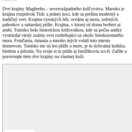
Dve krajiny Maghrebu – severozápadného kráľovstva. Maroko je
krajina rozprávok Tisíc a jednej noci, kde sa prelína moderný a
tradičný svet. Krajina vysokých hôr, oceánu aj mora, zelených
pahorkov a saharskej púšte. Krajina, v ktorej sú doma berberi aj
arabi. Tunisko bolo historickou križovatkou, kde sa počas antiky
vystriedal vtedy známy svet rozliehajúci sa okolo Stredozemného
mora. Feničania, rimania a mnoho iných volali toto miesto
domovom. Tunisko nie sú len pláže a more, je tu úchvatná kultúra,
história a príroda. Na svoje si tu prídu aj fanúšikovia sci-fi. Zažite a
porovnajte tieto dve krajiny na vlastnej koži.