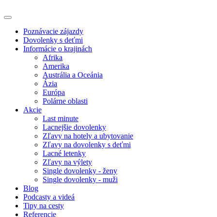
Poznávacie zájazdy
Dovolenky s deťmi
Informácie o krajinách
Afrika
Amerika
Austrália a Oceánia
Ázia
Európa
Polárne oblasti
Akcie
Last minute
Lacnejšie dovolenky
Zľavy na hotely a ubytovanie
Zľavy na dovolenky s deťmi
Lacné letenky
Zľavy na výlety
Single dovolenky - ženy
Single dovolenky - muži
Blog
Podcasty a videá
Tipy na cesty
Referencie