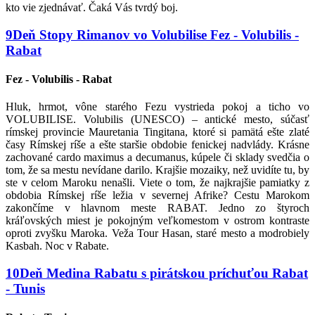
kto vie zjednávať. Čaká Vás tvrdý boj.
9
Deň
Stopy Rimanov vo Volubilise
Fez - Volubilis -
Rabat
Fez - Volubilis - Rabat
Hluk, hrmot, vône starého Fezu vystrieda pokoj a ticho vo
VOLUBILISE. Volubilis (UNESCO) – antické mesto, súčasť
rímskej provincie Mauretania Tingitana, ktoré si pamätá ešte zlaté
časy Rímskej ríše a ešte staršie obdobie fenickej nadvlády. Krásne
zachované cardo maximus a decumanus, kúpele či sklady svedčia o
tom, že sa mestu nevídane darilo. Krajšie mozaiky, než uvidíte tu, by
ste v celom Maroku nenašli. Viete o tom, že najkrajšie pamiatky z
obdobia Rímskej ríše ležia v severnej Afrike? Cestu Marokom
zakončíme v hlavnom meste RABAT. Jedno zo štyroch
kráľovských miest je pokojným veľkomestom v ostrom kontraste
oproti zvyšku Maroka. Veža Tour Hasan, staré mesto a modrobiely
Kasbah. Noc v Rabate.
10
Deň
Medina Rabatu s pirátskou príchuťou
Rabat
- Tunis