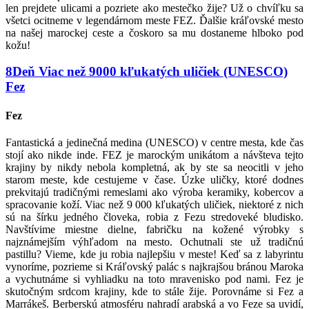
len prejdete ulicami a pozriete ako mestečko žije? Už o chvíľku sa
všetci ocitneme v legendárnom meste FEZ. Ďalšie kráľovské mesto
na našej marockej ceste a čoskoro sa mu dostaneme hlboko pod
kožu!
8
Deň
Viac než 9000 kľukatých uličiek (UNESCO)
Fez
Fez
Fantastická a jedinečná medina (UNESCO) v centre mesta, kde čas
stojí ako nikde inde. FEZ je marockým unikátom a návšteva tejto
krajiny by nikdy nebola kompletná, ak by ste sa neocitli v jeho
starom meste, kde cestujeme v čase. Úzke uličky, ktoré dodnes
prekvitajú tradičnými remeslami ako výroba keramiky, kobercov a
spracovanie koží. Viac než 9 000 kľukatých uličiek, niektoré z nich
sú na šírku jedného človeka, robia z Fezu stredoveké bludisko.
Navštívime miestne dielne, fabričku na kožené výrobky s
najznámejším výhľadom na mesto. Ochutnali ste už tradičnú
pastillu? Vieme, kde ju robia najlepšiu v meste! Keď sa z labyrintu
vynoríme, pozrieme si Kráľovský palác s najkrajšou bránou Maroka
a vychutnáme si vyhliadku na toto mravenisko pod nami. Fez je
skutočným srdcom krajiny, kde to stále žije. Porovnáme si Fez a
Marrákeš. Berberskú atmosféru nahradí arabská a vo Feze sa uvidí,