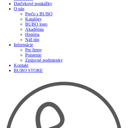
Darčekové poukážky
O nás
Prečo s BUBO
Katalógy
BUBO logo
Akadémia
História
Náš tím
Informácie
Pre firmy
Poistenie
Zmluvné podmienky
Kontakt
BUBO STORE