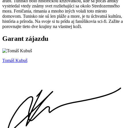
arabi. Tunisko bolo historickou križovatkou, kde sa počas antiky
vystriedal vtedy známy svet rozliehajúci sa okolo Stredozemného
mora. Feničania, rimania a mnoho iných volali toto miesto
domovom. Tunisko nie sú len pláže a more, je tu úchvatná kultúra,
história a príroda. Na svoje si tu prídu aj fanúšikovia sci-fi. Zažite a
porovnajte tieto dve krajiny na vlastnej koži.
Garant zájazdu
Tomáš Kubuš