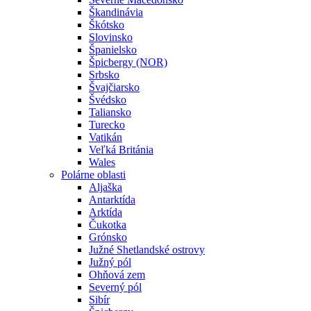
Škandinávia
Škótsko
Slovinsko
Španielsko
Špicbergy (NOR)
Srbsko
Švajčiarsko
Švédsko
Taliansko
Turecko
Vatikán
Veľká Británia
Wales
Polárne oblasti
Aljaška
Antarktída
Arktída
Čukotka
Grónsko
Južné Shetlandské ostrovy
Južný pól
Ohňová zem
Severný pól
Sibír