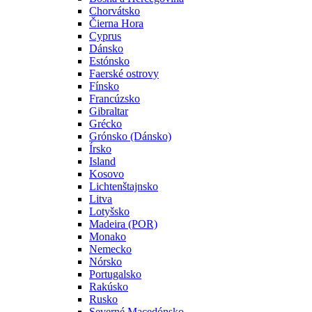
Chorvátsko
Čierna Hora
Cyprus
Dánsko
Estónsko
Faerské ostrovy
Fínsko
Francúzsko
Gibraltar
Grécko
Grónsko (Dánsko)
Írsko
Island
Kosovo
Lichtenštajnsko
Litva
Lotyšsko
Madeira (POR)
Monako
Nemecko
Nórsko
Portugalsko
Rakúsko
Rusko
Severné Macedónsko