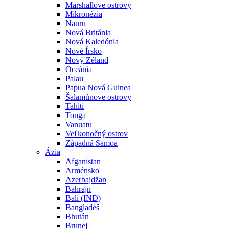
Marshallove ostrovy
Mikronézia
Nauru
Nová Británia
Nová Kaledónia
Nové Írsko
Nový Zéland
Oceánia
Palau
Papua Nová Guinea
Šalamúnove ostrovy
Tahiti
Tonga
Vanuatu
Veľkonočný ostrov
Západná Samoa
Ázia
Afganistan
Arménsko
Azerbajdžan
Bahrajn
Bali (IND)
Bangladéš
Bhután
Brunej