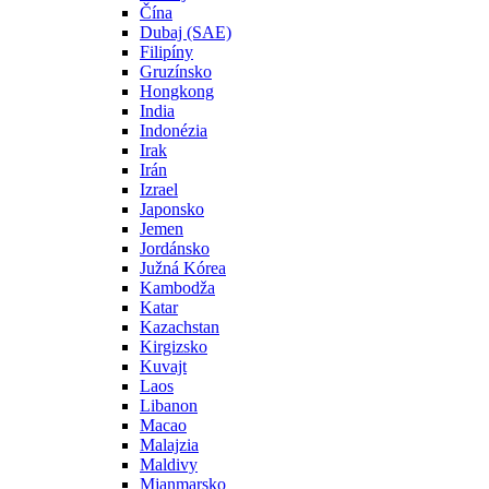
Čína
Dubaj (SAE)
Filipíny
Gruzínsko
Hongkong
India
Indonézia
Irak
Irán
Izrael
Japonsko
Jemen
Jordánsko
Južná Kórea
Kambodža
Katar
Kazachstan
Kirgizsko
Kuvajt
Laos
Libanon
Macao
Malajzia
Maldivy
Mjanmarsko