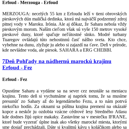
Erfoud - Merzouga - Erfoud
MERZOUGA: necelých 55 km z Erfoudu leží v tieni obrovských
pieskových dún maličká dedinka, ktorá má najväčší podzemný zdroj
pitnej vody v Maroku. Irónia. Ale aj dôkaz, že Sahara nebola vždy
pieskovým morom. Naším cieľom však sú vyše 150 metrov vysoké
pieskové duny, ktoré spaľuje neľútostné slnko. Modré turbany
Tuaregov ovládajú túto nehostinnú časť nášho sveta. Kto chce,
vybehne na dunu, zlyžuje ju alebo si zajazdí na ťave. Deň v prírode,
kde nevládne voda, ale piesok. SAHARA a ERG CHEBBI.
7
Deň
Pohľady na nádhernú marockú krajinu
Erfoud - Fez
Erfoud - Fez
Opustíme Saharu a vydáme sa na sever cez neustále sa meniacu
krajinu. Tento deň si vychutnáme aj napriek tomu, že sa musíme
presunúť zo Sahary až do legendárneho Fezu, a to nám potrvá
niekoľko hodín. Za oknami sa púštna krajina premení na okázalé
kopce a neskôr ju ozdobia vzácne cédrové lesy Stredného Atlasu
kde dodnes žijú opice makaky. Zastavíme sa v mestečku IFRANE,
ktoré bude vyzerať úplne inak ako všetky marocké miesta, ktorými
sme dosiaľ prechádzali. Dáte si kvalitnú kávu s koláčikom alebo sa