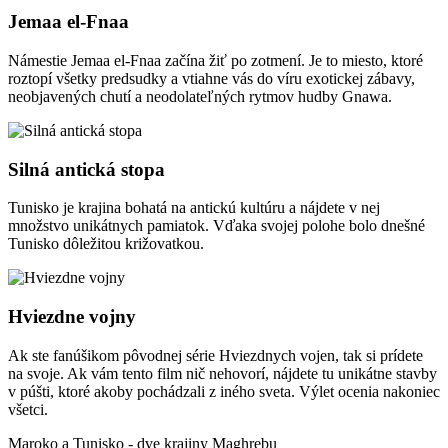
Jemaa el-Fnaa
Námestie Jemaa el-Fnaa začína žiť po zotmení. Je to miesto, ktoré
roztopí všetky predsudky a vtiahne vás do víru exotickej zábavy,
neobjavených chutí a neodolateľných rytmov hudby Gnawa.
Silná antická stopa
Tunisko je krajina bohatá na antickú kultúru a nájdete v nej
množstvo unikátnych pamiatok. Vďaka svojej polohe bolo dnešné
Tunisko dôležitou križovatkou.
Hviezdne vojny
Ak ste fanúšikom pôvodnej série Hviezdnych vojen, tak si prídete
na svoje. Ak vám tento film nič nehovorí, nájdete tu unikátne stavby
v púšti, ktoré akoby pochádzali z iného sveta. Výlet ocenia nakoniec
všetci.
Maroko a Tunisko - dve krajiny Maghrebu