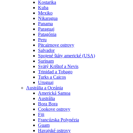
Kostarika
Kuba
Mexiko
Nikaragua
Panama
Paraguaj
Patagónia
Peru
Pitcairnove ostrovy
Salvador
Spojené štáty americké (USA)
Surinam
Svätý Krištof a Nevis
Trinidad a Tobago
Turks a Caicos
Uruguaj
Austrália a Oceánia
Americká Samoa
Austrália
Bora Bora
Cookove ostrovy
Fiji
Francúzska Polynézia
Guam
Havajské ostrovy