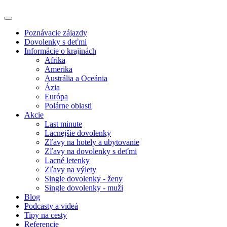
Poznávacie zájazdy
Dovolenky s deťmi
Informácie o krajinách
Afrika
Amerika
Austrália a Oceánia
Ázia
Európa
Polárne oblasti
Akcie
Last minute
Lacnejšie dovolenky
Zľavy na hotely a ubytovanie
Zľavy na dovolenky s deťmi
Lacné letenky
Zľavy na výlety
Single dovolenky - ženy
Single dovolenky - muži
Blog
Podcasty a videá
Tipy na cesty
Referencie