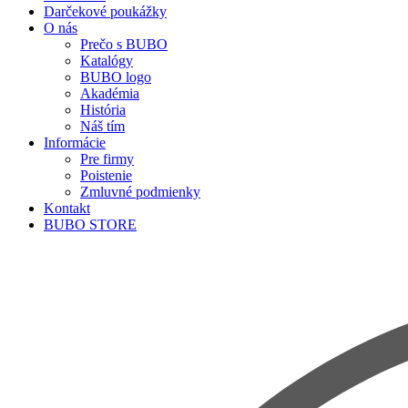
Darčekové poukážky
O nás
Prečo s BUBO
Katalógy
BUBO logo
Akadémia
História
Náš tím
Informácie
Pre firmy
Poistenie
Zmluvné podmienky
Kontakt
BUBO STORE