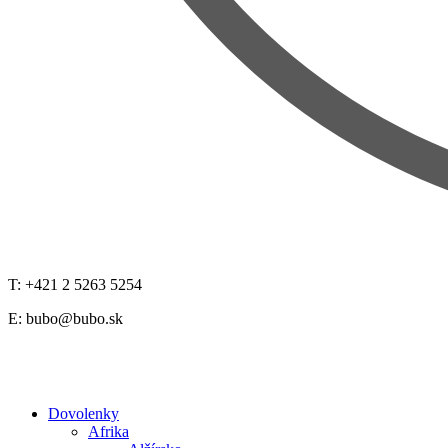
T: +421 2 5263 5254
E:
bubo@bubo.sk
Dovolenky
Afrika