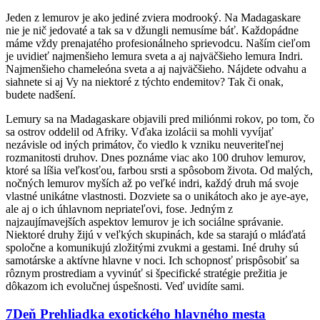
Jeden z lemurov je ako jediné zviera modrooký. Na Madagaskare
nie je nič jedovaté a tak sa v džungli nemusíme báť. Každopádne
máme vždy prenajatého profesionálneho sprievodcu. Naším cieľom
je uvidieť najmenšieho lemura sveta a aj najväčšieho lemura Indri.
Najmenšieho chameleóna sveta a aj najväčšieho. Nájdete odvahu a
siahnete si aj Vy na niektoré z týchto endemitov? Tak či onak,
budete nadšení.
Lemury sa na Madagaskare objavili pred miliónmi rokov, po tom, čo
sa ostrov oddelil od Afriky. Vďaka izolácii sa mohli vyvíjať
nezávisle od iných primátov, čo viedlo k vzniku neuveriteľnej
rozmanitosti druhov. Dnes poznáme viac ako 100 druhov lemurov,
ktoré sa líšia veľkosťou, farbou srsti a spôsobom života. Od malých,
nočných lemurov myších až po veľké indri, každý druh má svoje
vlastné unikátne vlastnosti. Dozviete sa o unikátoch ako je aye-aye,
ale aj o ich úhlavnom nepriateľovi, fose. Jedným z
najzaujímavejších aspektov lemurov je ich sociálne správanie.
Niektoré druhy žijú v veľkých skupinách, kde sa starajú o mláďatá
spoločne a komunikujú zložitými zvukmi a gestami. Iné druhy sú
samotárske a aktívne hlavne v noci. Ich schopnosť prispôsobiť sa
rôznym prostrediam a vyvinúť si špecifické stratégie prežitia je
dôkazom ich evolučnej úspešnosti. Veď uvidíte sami.
7
Deň
Prehliadka exotického hlavného mesta