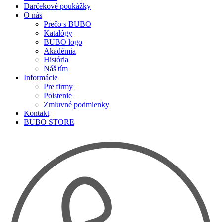
Darčekové poukážky
O nás
Prečo s BUBO
Katalógy
BUBO logo
Akadémia
História
Náš tím
Informácie
Pre firmy
Poistenie
Zmluvné podmienky
Kontakt
BUBO STORE