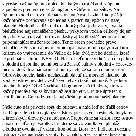
z prístavu až na úplný koniec, kľukatými cestičkami, stúpame
a padáme, predierame sa džungľou s výhľadmi na zálivy. Na
úplnom konci ostrova prichádzame na Anse Lazio. Táto pláž je
každoročne oceňovaná ako jedna z piatich najlepších na našej
planéte. Hodnotí sa dĺžka pláže, dobrý prístup do vody, kvalita
bielučkého najjemnejšieho piesku, tyrkysová voda a celkový dojem.
Seychely sa nazývajú ostrovmi lásky aj kvôli zvláštnemu orechu
pripomínajúcemu ženské lono. Tento orech pochádza práve
odtiaľto, z Praslinu a my mierime opäť našimi prenajatými autami
krížom do vnútrozemia do
Vallée de Mai
(Májového údolia), ktoré
je pod patronátom UNESCO. Našim cieľom je vidieť samčiu palmu
s plodmi pripomínajúcimi penis a ženské palmy s plodmi – coco-de-
mer, o ktorých si námorníci dlho mysleli, že sa rodia pod morom.
Obrovské orechy lásky nachádzali plávať na morskej hladine, ale
žiadny ostrov nevideli, veď Seychely sú také malilinké.
V jednom
orechu, ktorý váži až štyridsať kilogramov, sú tri plody, ktorý sa
každý predáva tak za štyristo až šesťsto eur.
Určite kúpte ten s
certifikátom. Coco-de-mer je najväčším plodom na našej planéte.
Naše auto nás privezie späť do prístavu a naša loď na ďalší ostrov
La Dique. Je to ten najkrajší? Ostrov pieskových cestičiek, bicyklov
a kreolských drevených autobusov. Prepravíme sa krížom cez ostrov
a naším cieľom je vanilka. Prejdeme sa vo vanilkovej plantáži
a budeme ovoniavať vzácnu komoditu, ktorá je v Indickom oceáne
jednoznačne najlepšej kvality. Kilo tejto pravej vanilky dnes stojí