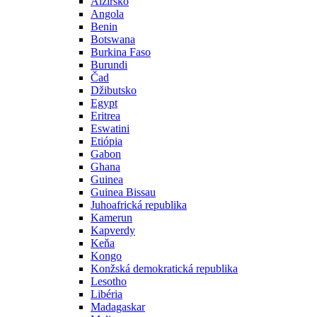
Alžírsko
Angola
Benin
Botswana
Burkina Faso
Burundi
Čad
Džibutsko
Egypt
Eritrea
Eswatini
Etiópia
Gabon
Ghana
Guinea
Guinea Bissau
Juhoafrická republika
Kamerun
Kapverdy
Keňa
Kongo
Konžská demokratická republika
Lesotho
Libéria
Madagaskar