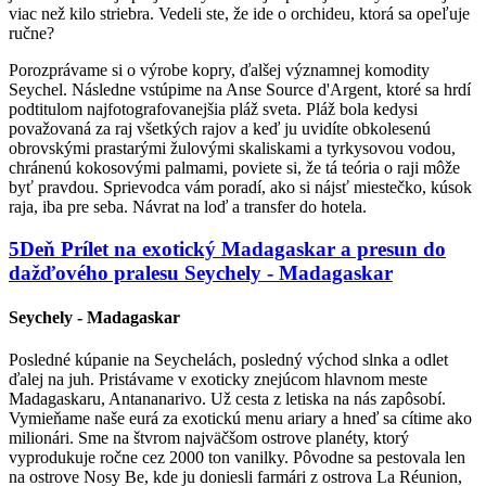
viac než kilo striebra. Vedeli ste, že ide o orchideu, ktorá sa opeľuje
ručne?
Porozprávame si o výrobe kopry, ďalšej významnej komodity
Seychel. Následne vstúpime na
Anse Source d'Argent, ktoré sa hrdí
podtitulom
najfotografovanejšia pláž sveta.
Pláž bola kedysi
považovaná za raj všetkých rajov a keď ju uvidíte obkolesenú
obrovskými prastarými žulovými skaliskami a tyrkysovou vodou,
chránenú kokosovými palmami, poviete si, že tá teória o raji môže
byť pravdou. Sprievodca vám poradí, ako si nájsť miestečko, kúsok
raja, iba pre seba. Návrat na loď a transfer do hotela.
5
Deň
Prílet na exotický Madagaskar a presun do
dažďového pralesu
Seychely - Madagaskar
Seychely - Madagaskar
Posledné kúpanie na Seychelách, posledný východ slnka a odlet
ďalej na juh. Pristávame v exoticky znejúcom hlavnom meste
Madagaskaru, Antananarivo. Už cesta z letiska na nás zapôsobí.
Vymieňame naše eurá za exotickú menu ariary a hneď sa cítime ako
milionári. Sme na štvrom najväčšom ostrove planéty, ktorý
vyprodukuje ročne cez 2000 ton vanilky. Pôvodne sa pestovala len
na ostrove Nosy Be, kde ju doniesli farmári z ostrova La Réunion,