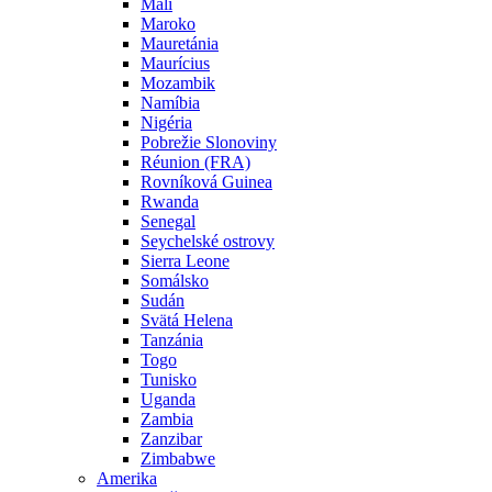
Mali
Maroko
Mauretánia
Maurícius
Mozambik
Namíbia
Nigéria
Pobrežie Slonoviny
Réunion (FRA)
Rovníková Guinea
Rwanda
Senegal
Seychelské ostrovy
Sierra Leone
Somálsko
Sudán
Svätá Helena
Tanzánia
Togo
Tunisko
Uganda
Zambia
Zanzibar
Zimbabwe
Amerika