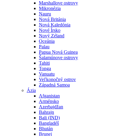
Marshallove ostrovy
Mikronézia
Nauru
Nová Británia
Nová Kaledónia
Nové Írsko
Nový Zéland
Oceánia
Palau
Papua Nová Guinea
Šalamúnove ostrovy
Tahiti
Tonga
Vanuatu
Veľkonočný ostrov
Západná Samoa
Ázia
Afganistan
Arménsko
Azerbajdžan
Bahrajn
Bali (IND)
Bangladéš
Bhután
Brunej