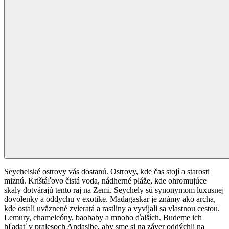
Seychelské ostrovy vás dostanú. Ostrovy, kde čas stojí a starosti
miznú. Krištáľovo čistá voda, nádherné pláže, kde ohromujúce
skaly dotvárajú tento raj na Zemi. Seychely sú synonymom luxusnej
dovolenky a oddychu v exotike. Madagaskar je známy ako archa,
kde ostali uväznené zvieratá a rastliny a vyvíjali sa vlastnou cestou.
Lemury, chameleóny, baobaby a mnoho ďalších. Budeme ich
hľadať v pralesoch Andasibe, aby sme si na záver oddýchli na