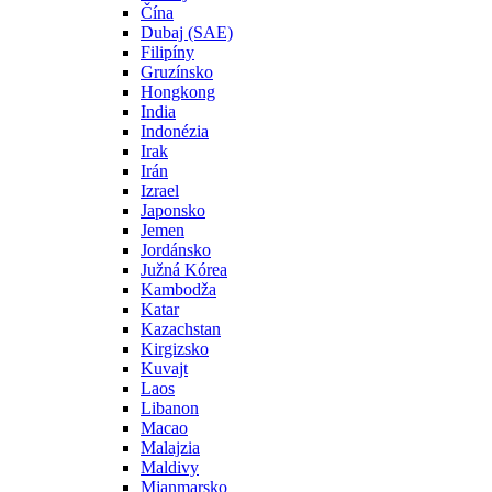
Čína
Dubaj (SAE)
Filipíny
Gruzínsko
Hongkong
India
Indonézia
Irak
Irán
Izrael
Japonsko
Jemen
Jordánsko
Južná Kórea
Kambodža
Katar
Kazachstan
Kirgizsko
Kuvajt
Laos
Libanon
Macao
Malajzia
Maldivy
Mjanmarsko