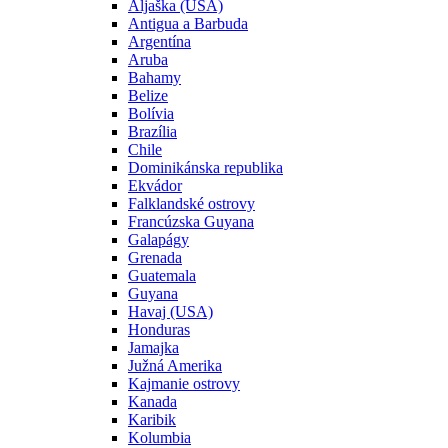
Aljaška (USA)
Antigua a Barbuda
Argentína
Aruba
Bahamy
Belize
Bolívia
Brazília
Chile
Dominikánska republika
Ekvádor
Falklandské ostrovy
Francúzska Guyana
Galapágy
Grenada
Guatemala
Guyana
Havaj (USA)
Honduras
Jamajka
Južná Amerika
Kajmanie ostrovy
Kanada
Karibik
Kolumbia