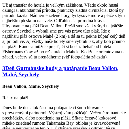
Už aj transfer do hotela je veľkým zážitkom. Všade okolo hustá
džungľa, abundantná príroda, prakticky žiadna civilizácia, ktorá by
prírodu kazila. Nádherné zelené hory, tyrkysové more a pláže s tým
najbelším pieskom na svete. Odľahlosť a prírodná krása.
Ubytovanie na pláži Beau Vallon. Prešli sme všetky štyri najväčšie
ostrovy Seychel a vybrali sme pre vás práve túto pláž. Ide o
najdlhšiu pláž ostrova Mahé (2 km) a dá sa tu pekne kúpať celý deň
aj pri odlive. Aj všetky naše hotely sme vybrali tak, aby boli priamo
na pláži. Ráno sa môžete prejsť, či si bosí zabehať od hotela
Fishermans Cow až po reštauráciu Mahek. Keďže je orientovaná na
západ, večery sú tu prenádherné (viď fotogaléria zájazdu).
3
Deň
Gurmánske hody a potápanie
Beau Vallon,
Mahé, Seychely
Beau Vallon, Mahé, Seychely
Relax na pláži.
Dnes bude dostatok času na potápanie či šnorchlovanie
s preverenými partnermi. Výstroj vám požičajú. Večerné romantické
prechádzky, alebo posedenie na pláži. Sŕkate čerstvé kokosové
mlieko zriedené rumom Takamaka Bay, obloha je krvavočervená,
stále je neuveriteľne teplo. Už chápete prezývku ostrovy lásky...