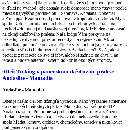
avšak tejto vzácnej liane sa tu tak darilo, že sa ju rozhodli presunúť
aj ďalej na východ, kde dostala svoje domorodé meno “sava“ podľa
miest s najvyššou produkciou – Sambava, Antalaha, Vohemar
a Andappa. Región dostal pomenovanie trojuholník orchideí. My sa
spolu už dnes presúvame po hrboľatých miestnych cestách na
východ - do pravej madagaskarskej divočiny, kde budeme nocovať
na okraji dažďového pralesa. Naša lodge Vám poskytne na
nasledujúce dve noci priestor na oddych a regeneráciu. Ak sa
odhodláte, prekonáte únavu a pôjdete sa v noci prejsť, z tmy na Vás
s troškou šťastia budú pozerať stovky žiariacich očí. Stačí, ak sa
prejdete z recepcie do svojej izby, alebo si sadnete na chvíľu na
terasu a budete baterkou svietiť do korún okolitých stromov.
6
Deň
Treking v panenskom dažďovom pralese
Andasibe - Mantadia
Andasibe - Mantadia
Dnes je našim cieľom džungľa východu. Ráno vyrážame a mierime
do ikonických národných parkov Mantadia, konkrétne do NP
Analamazoatra . Ponoríme sa pod majestátne stromy a začneme
hľadať miestne zvieratká a vtáctvo za denného svetla. Budeme
spolu hľadať lemury, orchidey, chameleóny, tenreky a piknikovať
pod panenským vodopádom.