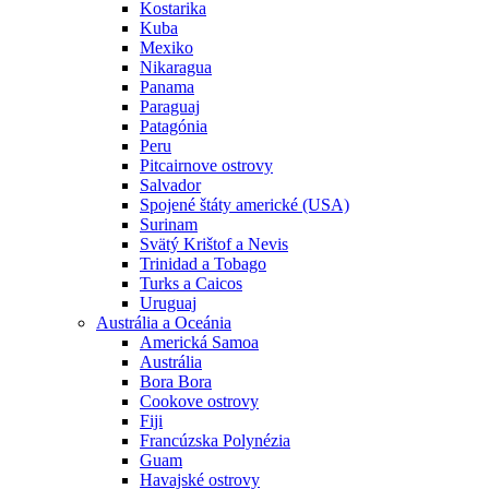
Kostarika
Kuba
Mexiko
Nikaragua
Panama
Paraguaj
Patagónia
Peru
Pitcairnove ostrovy
Salvador
Spojené štáty americké (USA)
Surinam
Svätý Krištof a Nevis
Trinidad a Tobago
Turks a Caicos
Uruguaj
Austrália a Oceánia
Americká Samoa
Austrália
Bora Bora
Cookove ostrovy
Fiji
Francúzska Polynézia
Guam
Havajské ostrovy