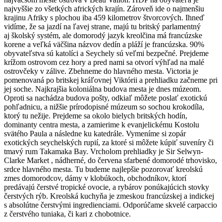
najvyššie zo všetkých afrických krajín. Zároveň ide o najmenšiu
krajinu Afriky s plochou iba 459 kilometrov štvorcových. Ihneď
vidíme, že sa jazdí na ľavej strane, majú tu britský parlamentný
aj školský systém, ale domorodý jazyk kreolčina má francúzske
korene a veľká väčšina názvov dedín a pláží je francúzska. 90%
obyvateľstva sú katolíci a Seychely sú veľmi bezpečné. Prejdeme
krížom ostrovom cez hory a pred nami sa otvorí výhľad na malé
ostrovčeky v zálive. Zbehneme do hlavného mesta. Victoria je
pomenovaná po britskej kráľovnej Viktórii a prehliadku začneme pri
jej soche. Najkrajšia koloniálna budova mesta je dnes múzeom.
Oproti sa nachádza budova pošty, odkiaľ môžete poslať exotickú
pohľadnicu, a nižšie prírodopisné múzeum so sochou krokodíla,
ktorý tu nežije. Prejdeme sa okolo bielych britských hodín,
dominanty centra mesta, a zamierime k evanjelickému Kostolu
svätého Paula a následne ku katedrále. Vymeníme si zopár
exotických seychelských rupií, za ktoré si môžete kúpiť suveníry či
tmavý rum Takamaka Bay. Vrcholom prehliadky je Sir Selwyn-
Clarke Market , nádherné, do červena sfarbené domorodé trhovisko,
srdce hlavného mesta. Tu budeme najlepšie pozorovať kreolskú
zmes domorodcov, dámy v klobúkoch, obchodníkov, ktorí
predávajú čerstvé tropické ovocie, a rybárov ponúkajúcich stovky
čerstvých rýb. Kreolská kuchyňa je zmeskou francúzskej a indickej
s absolútne čerstvými ingredienciami. Odporúčame skvelé carpaccio
z čerstvého tuniaka, či kari z chobotnice.