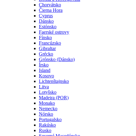
Chorvátsko
Čierna Hora
Cyprus
Dánsko
Estónsko
Faerské ostrovy
Fínsko
Francúzsko
Gibraltar
Grécko
Grónsko (Dánsko)
Írsko
Island
Kosovo
Lichtenštajnsko
Litva
Lotyšsko
Madeira (POR)
Monako
Nemecko
Nórsko
Portugalsko
Rakúsko
Rusko
Severné Macedónsko