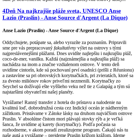
4
Deň
Na najkrajšie pláže sveta, UNESCO
Anse
Lazio (Praslin) - Anse Source d'Argent (La Dique)
Anse Lazio (Praslin) - Anse Source d'Argent (La Dique)
Oddychujete, potápate sa, alebo vyrazíte za poznaním. Pripravili
sme pre vás prepracovaný
fakultatívny
výlet na ostrovy s tými
najpreslávenejšími plážami. Dnes uvidíte najlepšiu i najkrajšiu pláž,
coco-de-mer, vanilku. Každá (najznámejšia a najkrajšia pláž) sa
nachádza na inom a značne vzdialenom ostrove. V tento deň
uvidíme
cintorín, kde sú pochovaní prví osadníci (prišli z Réunionu)
a
zastavíme sa pri obrovských korytnačkách, pri zvieratách, ktoré sa
za dvesto miliónov rokov priveľmi nezmenili. Korytnačky zo
Seychel sa dožívajú ešte vyššieho veku než tie z Galapág a tým sú
najstaršími obyvateľmi našej planéty.
Vyrážame!
Ranný transfer z hotela do prístavu a nalodenie na
kvalitnú loď, dobrodružná cesta cez Indický oceán je nádherným
zážitkom. Pristávame v Zátoke lásky na druhom najväčšom ostrove
Praslin. V absolútne čistom mori plávajú stovky rýb a je veľká
šanca, že uvidíme aj karety (korytnačky). Podľa počasia sa
rozhodneme, v akom poradí zrealizujeme program. Čakajú nás tu
naše autá a vyrážame – prejdeme Praslin krížom krážom. Ideme