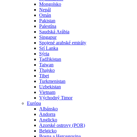
Mongolsko
Nepál
Omán
Pakistan
Palestína
Saudská Arábia
Singapur
Spojené arabské emiráty
Srí Lanka
Sýria
Tadžikistan
Taiwan
Thajsko
Tibet
Turkmenistan
Uzbekistan
Vietnam
Východný Timor
Európa
Albánsko
Andorra
Anglicko
Azorské ostrovy (POR)
Belgicko
Bosna a Hercegovina