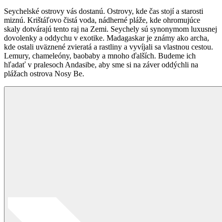
Seychelské ostrovy vás dostanú. Ostrovy, kde čas stojí a starosti
miznú. Krištáľovo čistá voda, nádherné pláže, kde ohromujúce
skaly dotvárajú tento raj na Zemi. Seychely sú synonymom luxusnej
dovolenky a oddychu v exotike. Madagaskar je známy ako archa,
kde ostali uväznené zvieratá a rastliny a vyvíjali sa vlastnou cestou.
Lemury, chameleóny, baobaby a mnoho ďalších. Budeme ich
hľadať v pralesoch Andasibe, aby sme si na záver oddýchli na
plážach ostrova Nosy Be.