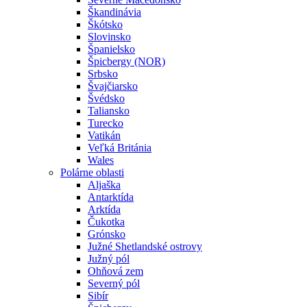
Škandinávia
Škótsko
Slovinsko
Španielsko
Špicbergy (NOR)
Srbsko
Švajčiarsko
Švédsko
Taliansko
Turecko
Vatikán
Veľká Británia
Wales
Polárne oblasti
Aljaška
Antarktída
Arktída
Čukotka
Grónsko
Južné Shetlandské ostrovy
Južný pól
Ohňová zem
Severný pól
Sibír