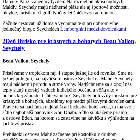
Dame v Paríži za jediný týždeň. Na rozdiel od akosi nudných
Maldív, Seychely majú nádherné pláže ale aj športové možnosti,
bicykle, turistiku, či golf. Nočný let špičkovou aerolíniou.
Začnite cestovať už doma a vychutnajte si pri dobrom víne
jedinečný blog o Seychelách
Lamborghini medzi dovolenkami
2
Deň
Ihrisko pre krásnych a bohatých
Beau Vallon,
Seychely
Beau Vallon, Seychely
Pristávame v tropickom raji 4 stupne južnejšie od rovníka. Sme na
južnej pologuli, na najväčšom ostrove Seychel na Mahé. Seychely
majú nádhernú prírodu a strmé vrchy. Nadýchneme sa a opojí nás
teplý slaný morský vzduch Indického oceánu a vôňa ako v
botanickej záhrade. Cítite vanilku? Seychely boli vždy ihriskom pre
krásnych a bohatých, absolútny top medzi plážovými dovolenkami.
Práve tu sa nachádza najdrahší all inclusive hotel sveta, tu má svoje
sídlo najbohatší panovník Abu Dhabi. Sídlo si ukážeme priamo
z ostrova Eden, na ktorom sa zastavíme na kávičku s výhľadom na
jachtový prístav.
Prehliadku ostrova Mahé začneme pri kostolíku v druhom
najväčšom meste ostrova v Beau Vallon. HDP na obyvateľa je