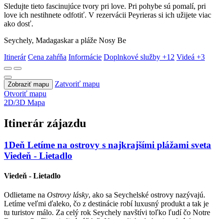
Sledujte tieto fascinujúce tvory pri love. Pri pohybe sú pomalí, pri
love ich nestihnete odfotiť. V rezervácii Peyrieras si ich užijete viac
ako dosť.
Seychely, Madagaskar a pláže Nosy Be
Itinerár
Cena zahŕňa
Informácie
Doplnkové služby
+12
Videá
+3
Zatvoriť mapu
Zobraziť mapu
Otvoriť mapu
2D/3D Mapa
Itinerár zájazdu
1
Deň
Letíme na ostrovy s najkrajšími plážami sveta
Viedeň - Lietadlo
Viedeň - Lietadlo
Odlietame na
Ostrovy lásky
, ako sa Seychelské ostrovy nazývajú.
Letíme veľmi ďaleko, čo z destinácie robí luxusný produkt a tak je
tu turistov málo. Za celý rok Seychely navštívi toľko ľudí čo Notre