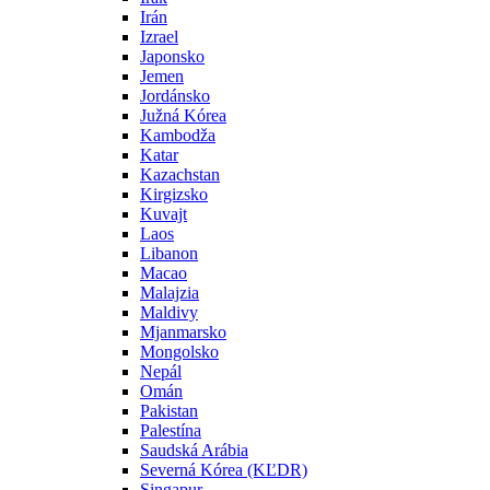
Irán
Izrael
Japonsko
Jemen
Jordánsko
Južná Kórea
Kambodža
Katar
Kazachstan
Kirgizsko
Kuvajt
Laos
Libanon
Macao
Malajzia
Maldivy
Mjanmarsko
Mongolsko
Nepál
Omán
Pakistan
Palestína
Saudská Arábia
Severná Kórea (KĽDR)
Singapur