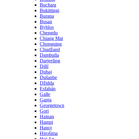
Buchara
Bukittingi
Burana
Busan
Byblos
Chengdu
Chiang Mai
Chongqing
Chudžand
Dambulla
Darjeeling
Dillí
Dubaj
Dušanbe
Džidda
Esfahán
Galle
Ganja
Georgetown
Gori
Hainan
Hampi
Hanoj
Hirošima
Hoi An