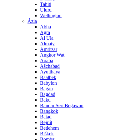
Tahiti
Uluru
Wellington
Ázia
Abha
Agra
Al Ula
Almaty
Amritsar
Angkor Wat
Aqaba
Ašchabad
Ayutthaya
Baalbek
Babylon
Bagan
Bagdad
Baku
Bandar Seri Begawan
Bangkok
Batad
Bejrút
Betlehem
Biškek
Bombaj