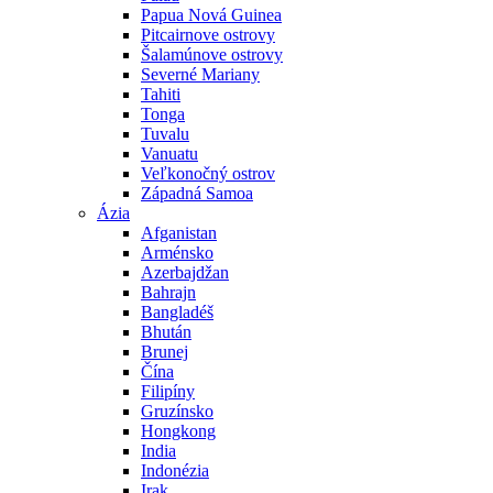
Papua Nová Guinea
Pitcairnove ostrovy
Šalamúnove ostrovy
Severné Mariany
Tahiti
Tonga
Tuvalu
Vanuatu
Veľkonočný ostrov
Západná Samoa
Ázia
Afganistan
Arménsko
Azerbajdžan
Bahrajn
Bangladéš
Bhután
Brunej
Čína
Filipíny
Gruzínsko
Hongkong
India
Indonézia
Irak