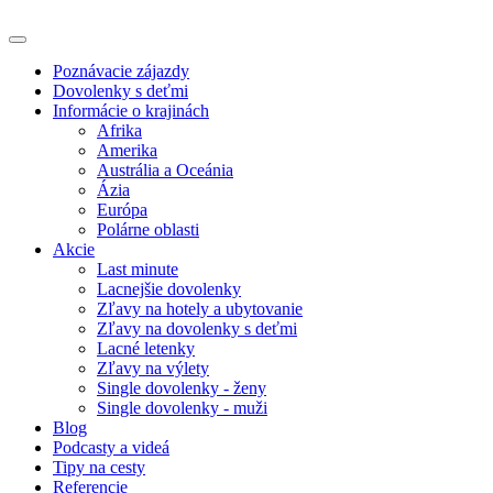
Poznávacie zájazdy
Dovolenky s deťmi
Informácie o krajinách
Afrika
Amerika
Austrália a Oceánia
Ázia
Európa
Polárne oblasti
Akcie
Last minute
Lacnejšie dovolenky
Zľavy na hotely a ubytovanie
Zľavy na dovolenky s deťmi
Lacné letenky
Zľavy na výlety
Single dovolenky - ženy
Single dovolenky - muži
Blog
Podcasty a videá
Tipy na cesty
Referencie