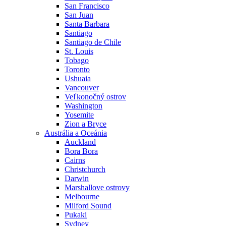
San Francisco
San Juan
Santa Barbara
Santiago
Santiago de Chile
St. Louis
Tobago
Toronto
Ushuaia
Vancouver
Veľkonočný ostrov
Washington
Yosemite
Zion a Bryce
Austrália a Oceánia
Auckland
Bora Bora
Cairns
Christchurch
Darwin
Marshallove ostrovy
Melbourne
Milford Sound
Pukaki
Sydney