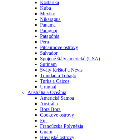
Kostarika
Kuba
Mexiko
Nikaragua
Panama
Paraguaj
Patagónia
Peru
Pitcairnove ostrovy
Salvador
Spojené štáty americké (USA)
Surinam
Svätý Krištof a Nevis
Trinidad a Tobago
Turks a Caicos
Uruguaj
Austrália a Oceánia
Americká Samoa
Austrália
Bora Bora
Cookove ostrovy
Fiji
Francúzska Polynézia
Guam
Havajské ostrovy