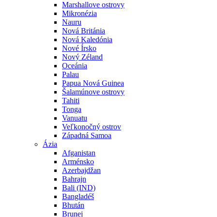
Marshallove ostrovy
Mikronézia
Nauru
Nová Británia
Nová Kaledónia
Nové Írsko
Nový Zéland
Oceánia
Palau
Papua Nová Guinea
Šalamúnove ostrovy
Tahiti
Tonga
Vanuatu
Veľkonočný ostrov
Západná Samoa
Ázia
Afganistan
Arménsko
Azerbajdžan
Bahrajn
Bali (IND)
Bangladéš
Bhután
Brunej