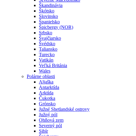
Škandinávia
Škótsko
Slovinsko
Španielsko
Špicbergy (NOR)
Srbsko
Švajčiarsko
Švédsko
Taliansko
Turecko
Vatikán
Veľká Británia
Wales
Polárne oblasti
Aljaška
Antarktída
Arktída
Čukotka
Grónsko
Južné Shetlandské ostrovy
Južný pól
Ohňová zem
Severný pól
Sibír