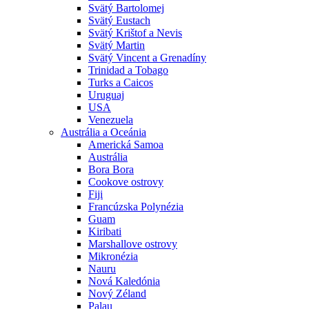
Svätý Bartolomej
Svätý Eustach
Svätý Krištof a Nevis
Svätý Martin
Svätý Vincent a Grenadíny
Trinidad a Tobago
Turks a Caicos
Uruguaj
USA
Venezuela
Austrália a Oceánia
Americká Samoa
Austrália
Bora Bora
Cookove ostrovy
Fiji
Francúzska Polynézia
Guam
Kiribati
Marshallove ostrovy
Mikronézia
Nauru
Nová Kaledónia
Nový Zéland
Palau