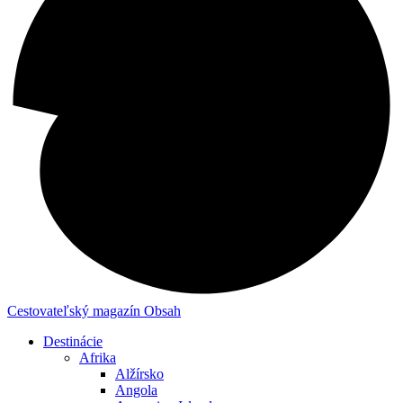
Cestovateľský magazín
Obsah
Destinácie
Afrika
Alžírsko
Angola