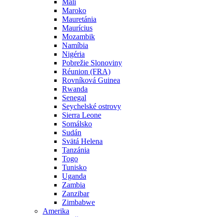
Mali
Maroko
Mauretánia
Maurícius
Mozambik
Namíbia
Nigéria
Pobrežie Slonoviny
Réunion (FRA)
Rovníková Guinea
Rwanda
Senegal
Seychelské ostrovy
Sierra Leone
Somálsko
Sudán
Svätá Helena
Tanzánia
Togo
Tunisko
Uganda
Zambia
Zanzibar
Zimbabwe
Amerika