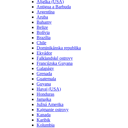
Aljaška (USA)
Antigua a Barbuda
Argentína
Aruba
Bahamy
Belize
Bolívia
Brazília
Chile
Dominikánska republika
Ekvádor
Falklandské ostrovy
Francúzska Guyana
Galapágy
Grenada
Guatemala
Guyana
Havaj (USA)
Honduras
Jamajka
Južná Amerika
Kajmanie ostrovy
Kanada
Karibik
Kolumbia