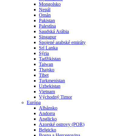
Mongolsko
Nepál
Omán
Pakistan
Palestína
Saudská Arábia
Singapur
Spojené arabské emiráty
Srí Lanka
Sýria
Tadžikistan
Taiwan
Thajsko
Tibet
Turkmenistan
Uzbekistan
Vietnam
Východný Timor
Európa
Albánsko
Andorra
Anglicko
Azorské ostrovy (POR)
Belgicko
Bosna a Hercegovina