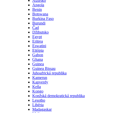
Alžírsko
Angola
Benin
Botswana
Burkina Faso
Burundi
Čad
Džibutsko
Egypt
Eritrea
Eswatini
Etiópia
Gabon
Ghana
Guinea
Guinea Bissau
Juhoafrická republika
Kamerun
Kapverdy
Keňa
Kongo
Konžská demokratická republika
Lesotho
Libéria
Madagaskar