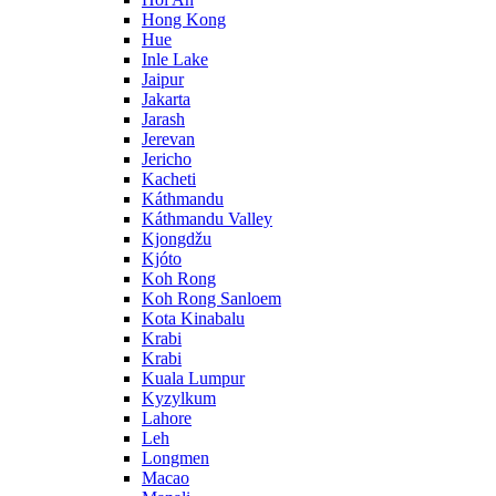
Hong Kong
Hue
Inle Lake
Jaipur
Jakarta
Jarash
Jerevan
Jericho
Kacheti
Káthmandu
Káthmandu Valley
Kjongdžu
Kjóto
Koh Rong
Koh Rong Sanloem
Kota Kinabalu
Krabi
Krabi
Kuala Lumpur
Kyzylkum
Lahore
Leh
Longmen
Macao