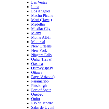
Las Vegas
Lima
Los Angeles
Machu Picchu
Maui (Havaj)
Medellin
Mexiko City
Miami
Monte Albán
Montreal
New Orleans
New York
Niagara Falls
Oahu (Havaj)
Oaxaca
Ostrovy spásy
Ottawa
Page (Arizona)
Paramaribo
Pittsburgh
Port of Spain
Quebec
Quito
Rio de Janeiro
Salar de Uyuni