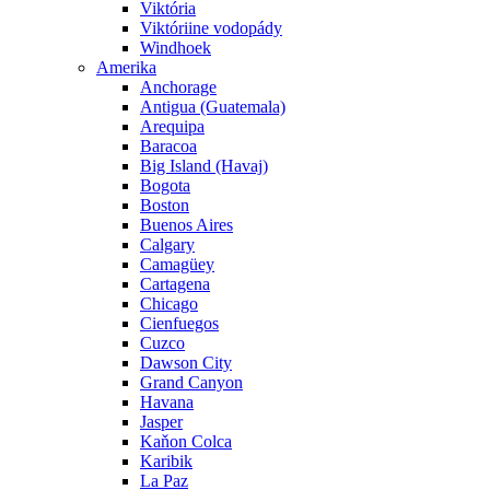
Viktória
Viktóriine vodopády
Windhoek
Amerika
Anchorage
Antigua (Guatemala)
Arequipa
Baracoa
Big Island (Havaj)
Bogota
Boston
Buenos Aires
Calgary
Camagüey
Cartagena
Chicago
Cienfuegos
Cuzco
Dawson City
Grand Canyon
Havana
Jasper
Kaňon Colca
Karibik
La Paz