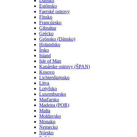
Dánsko
Estónsko
Faerské ostrovy
Fínsko
Francúzsko
Gibraltar
Grécko
Grónsko (Dánsko)
Holandsko
Írsko
Island
Isle of Man
Kanárske ostrovy (ŠPAN)
Kosovo
Lichtenštajnsko
Litva
Lotyšsko
Luxembursko
Maďarsko
Madeira (POR)
Malta
Moldavsko
Monako
Nemecko
Nórsko