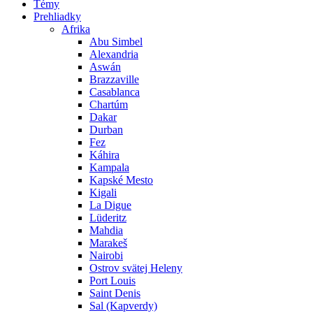
Témy
Prehliadky
Afrika
Abu Simbel
Alexandria
Aswán
Brazzaville
Casablanca
Chartúm
Dakar
Durban
Fez
Káhira
Kampala
Kapské Mesto
Kigali
La Digue
Lüderitz
Mahdia
Marakeš
Nairobi
Ostrov svätej Heleny
Port Louis
Saint Denis
Sal (Kapverdy)