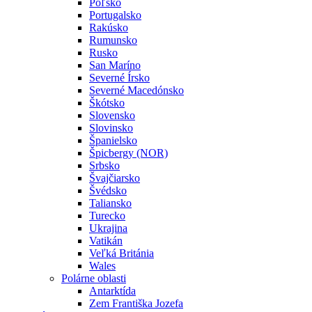
Poľsko
Portugalsko
Rakúsko
Rumunsko
Rusko
San Maríno
Severné Írsko
Severné Macedónsko
Škótsko
Slovensko
Slovinsko
Španielsko
Špicbergy (NOR)
Srbsko
Švajčiarsko
Švédsko
Taliansko
Turecko
Ukrajina
Vatikán
Veľká Británia
Wales
Polárne oblasti
Antarktída
Zem Františka Jozefa