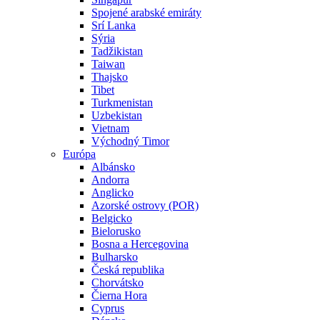
Spojené arabské emiráty
Srí Lanka
Sýria
Tadžikistan
Taiwan
Thajsko
Tibet
Turkmenistan
Uzbekistan
Vietnam
Východný Timor
Európa
Albánsko
Andorra
Anglicko
Azorské ostrovy (POR)
Belgicko
Bielorusko
Bosna a Hercegovina
Bulharsko
Česká republika
Chorvátsko
Čierna Hora
Cyprus