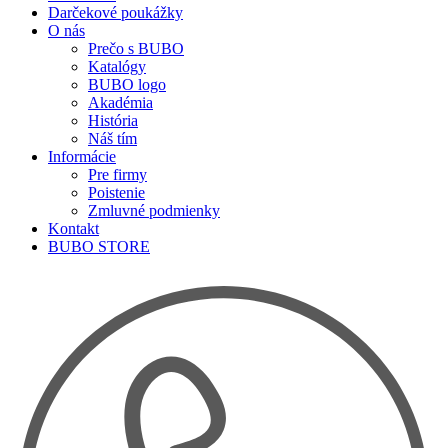
Darčekové poukážky
O nás
Prečo s BUBO
Katalógy
BUBO logo
Akadémia
História
Náš tím
Informácie
Pre firmy
Poistenie
Zmluvné podmienky
Kontakt
BUBO STORE