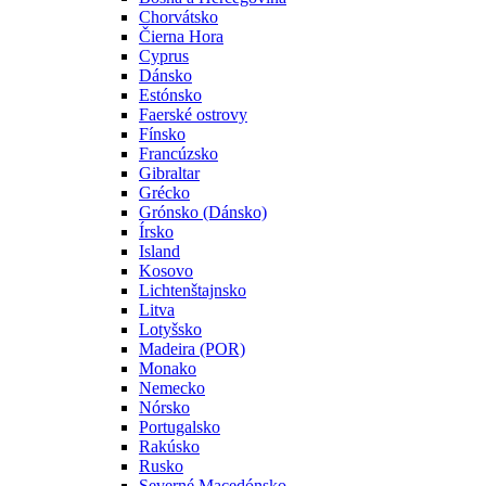
Chorvátsko
Čierna Hora
Cyprus
Dánsko
Estónsko
Faerské ostrovy
Fínsko
Francúzsko
Gibraltar
Grécko
Grónsko (Dánsko)
Írsko
Island
Kosovo
Lichtenštajnsko
Litva
Lotyšsko
Madeira (POR)
Monako
Nemecko
Nórsko
Portugalsko
Rakúsko
Rusko
Severné Macedónsko