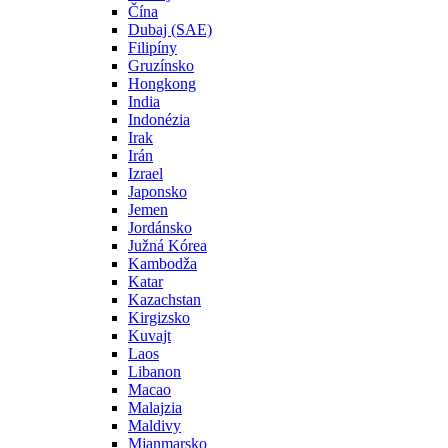
Čína
Dubaj (SAE)
Filipíny
Gruzínsko
Hongkong
India
Indonézia
Irak
Irán
Izrael
Japonsko
Jemen
Jordánsko
Južná Kórea
Kambodža
Katar
Kazachstan
Kirgizsko
Kuvajt
Laos
Libanon
Macao
Malajzia
Maldivy
Mjanmarsko