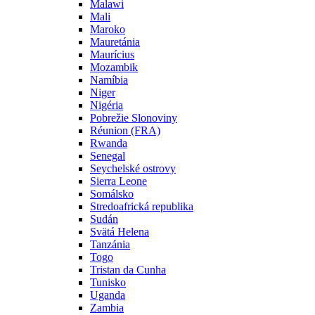
Malawi
Mali
Maroko
Mauretánia
Maurícius
Mozambik
Namíbia
Niger
Nigéria
Pobrežie Slonoviny
Réunion (FRA)
Rwanda
Senegal
Seychelské ostrovy
Sierra Leone
Somálsko
Stredoafrická republika
Sudán
Svätá Helena
Tanzánia
Togo
Tristan da Cunha
Tunisko
Uganda
Zambia