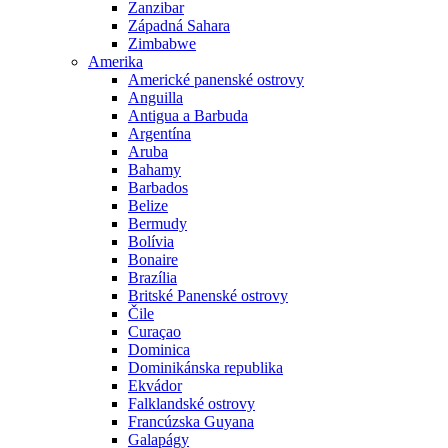
Zanzibar
Západná Sahara
Zimbabwe
Amerika
Americké panenské ostrovy
Anguilla
Antigua a Barbuda
Argentína
Aruba
Bahamy
Barbados
Belize
Bermudy
Bolívia
Bonaire
Brazília
Britské Panenské ostrovy
Čile
Curaçao
Dominica
Dominikánska republika
Ekvádor
Falklandské ostrovy
Francúzska Guyana
Galapágy