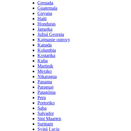
Grenada
Guatemala
Guyana
Haiti
Honduras
Jamajka
Južná Georgia
Kajmanie ostrovy
Kanada
Kolumbia
Kostarika
Kuba
Martinik
Mexiko
Nikaragua
Panama
Paraguaj
Patagónia
Peru
Portoriko
Saba
Salvador
Sint Maarten
Surinam
Svätá Lucia