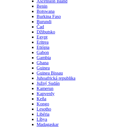
Ascension Island
Benin
Botswana
Burkina Faso
Burundi
Čad
Džibutsko
Egypt
Eritrea
Etiópia
Gabon
Gambia
Ghana
Guinea
Guinea Bissau
Juhoafrická republika
Južný Sudán
Kamerun
Kapverdy
Keňa
Kongo
Lesotho
Libéria
Líbya
Madagaskar