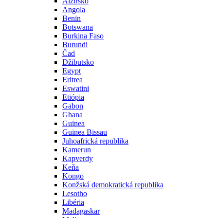
Alžírsko
Angola
Benin
Botswana
Burkina Faso
Burundi
Čad
Džibutsko
Egypt
Eritrea
Eswatini
Etiópia
Gabon
Ghana
Guinea
Guinea Bissau
Juhoafrická republika
Kamerun
Kapverdy
Keňa
Kongo
Konžská demokratická republika
Lesotho
Libéria
Madagaskar