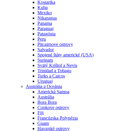
Kostarika
Kuba
Mexiko
Nikaragua
Panama
Paraguaj
Patagónia
Peru
Pitcairnove ostrovy
Salvador
Spojené štáty americké (USA)
Surinam
Svätý Krištof a Nevis
Trinidad a Tobago
Turks a Caicos
Uruguaj
Austrália a Oceánia
Americká Samoa
Austrália
Bora Bora
Cookove ostrovy
Fiji
Francúzska Polynézia
Guam
Havajské ostrovy