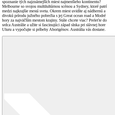
spoznanie tých najznámejších miest najmenšieho kontinentu?
Melbourne so svojou multilultúrnou scénou a Sydney, ktoré patrí
medzi najkrajšie mestá sveta. Okrem miest uvidíte aj nádhernú a
divokú prírodu južného pobrežia s jej Great ocean road a Modré
hory za najväčším mestom krajiny. Stále chcete viac? Preleťte do
srdca Austrálie a užite si fascinujúci západ slnka pri slávnej hore
Uluru a vypočujte si príbehy Aborigénov. Austrália vás dostane.