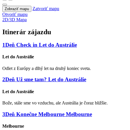
Zatvoriť mapu
Zobraziť mapu
Otvoriť mapu
2D/3D Mapa
Itinerár zájazdu
1
Deň
Check in
Let do Austrálie
Let do Austrálie
Odlet z Európy a dlhý let na druhý koniec sveta.
2
Deň
Už sme tam?
Let do Austrálie
Let do Austrálie
Bože, stále sme vo vzduchu, ale Austrália je čoraz bližšie.
3
Deň
Konečne Melbourne
Melbourne
Melbourne