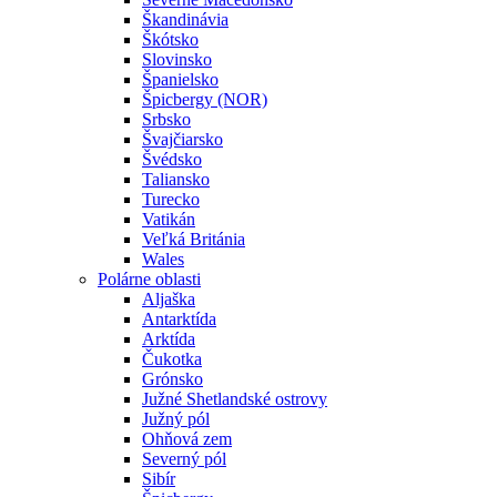
Škandinávia
Škótsko
Slovinsko
Španielsko
Špicbergy (NOR)
Srbsko
Švajčiarsko
Švédsko
Taliansko
Turecko
Vatikán
Veľká Británia
Wales
Polárne oblasti
Aljaška
Antarktída
Arktída
Čukotka
Grónsko
Južné Shetlandské ostrovy
Južný pól
Ohňová zem
Severný pól
Sibír