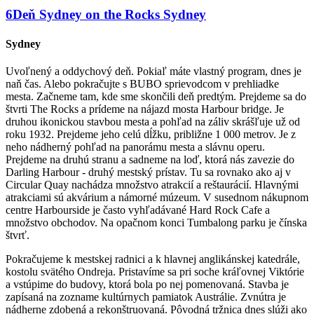
6
Deň
Sydney on the Rocks
Sydney
Sydney
Uvoľnený a oddychový deň. Pokiaľ máte vlastný program, dnes je
naň čas. Alebo pokračujte s BUBO sprievodcom v prehliadke
mesta. Začneme tam, kde sme skončili deň predtým. Prejdeme sa do
štvrti The Rocks a prídeme na nájazd mosta Harbour bridge. Je
druhou ikonickou stavbou mesta a pohľad na záliv skrášľuje už od
roku 1932. Prejdeme jeho celú dĺžku, približne 1 000 metrov. Je z
neho nádherný pohľad na panorámu mesta a slávnu operu.
Prejdeme na druhú stranu a sadneme na loď, ktorá nás zavezie do
Darling Harbour - druhý mestský prístav. Tu sa rovnako ako aj v
Circular Quay nachádza množstvo atrakcií a reštaurácií. Hlavnými
atrakciami sú akvárium a námorné múzeum. V susednom nákupnom
centre Harbourside je často vyhľadávané Hard Rock Cafe a
množstvo obchodov. Na opačnom konci Tumbalong parku je čínska
štvrť.
Pokračujeme k mestskej radnici a k hlavnej anglikánskej katedrále,
kostolu svätého Ondreja. Pristavíme sa pri soche kráľovnej Viktórie
a vstúpime do budovy, ktorá bola po nej pomenovaná. Stavba je
zapísaná na zozname kultúrnych pamiatok Austrálie. Zvnútra je
nádherne zdobená a rekonštruovaná. Pôvodná tržnica dnes slúži ako