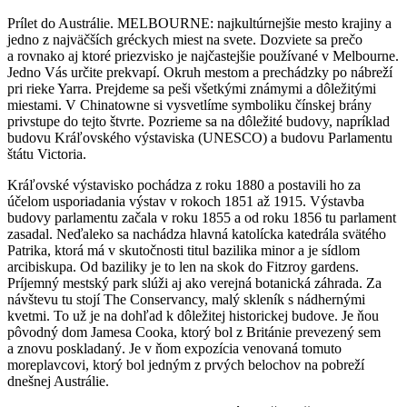
Prílet do Austrálie. MELBOURNE: najkultúrnejšie mesto krajiny a
jedno z najväčších gréckych miest na svete. Dozviete sa prečo
a rovnako aj ktoré priezvisko je najčastejšie používané v Melbourne.
Jedno Vás určite prekvapí. Okruh mestom a prechádzky po nábreží
pri rieke Yarra. Prejdeme sa peši všetkými známymi a dôležitými
miestami. V Chinatowne si vysvetlíme symboliku čínskej brány
privstupe do tejto štvrte. Pozrieme sa na dôležité budovy, napríklad
budovu Kráľovského výstaviska (UNESCO) a budovu Parlamentu
štátu Victoria.
Kráľovské výstavisko pochádza z roku 1880 a postavili ho za
účelom usporiadania výstav v rokoch 1851 až 1915. Výstavba
budovy parlamentu začala v roku 1855 a od roku 1856 tu parlament
zasadal. Neďaleko sa nachádza hlavná katolícka katedrála svätého
Patrika, ktorá má v skutočnosti titul bazilika minor a je sídlom
arcibiskupa. Od baziliky je to len na skok do Fitzroy gardens.
Príjemný mestský park slúži aj ako verejná botanická záhrada. Za
návštevu tu stojí The Conservancy, malý skleník s nádhernými
kvetmi. To už je na dohľad k dôležitej historickej budove. Je ňou
pôvodný dom Jamesa Cooka, ktorý bol z Británie prevezený sem
a znovu poskladaný. Je v ňom expozícia venovaná tomuto
moreplavcovi, ktorý bol jedným z prvých belochov na pobreží
dnešnej Austrálie.