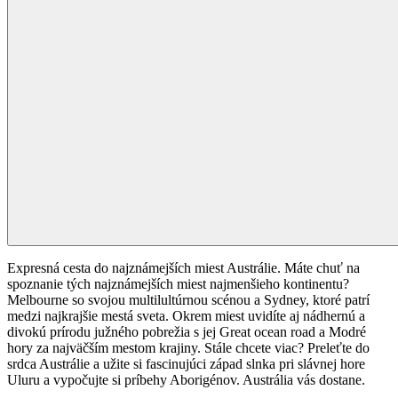
Expresná cesta do najznámejších miest Austrálie. Máte chuť na
spoznanie tých najznámejších miest najmenšieho kontinentu?
Melbourne so svojou multilultúrnou scénou a Sydney, ktoré patrí
medzi najkrajšie mestá sveta. Okrem miest uvidíte aj nádhernú a
divokú prírodu južného pobrežia s jej Great ocean road a Modré
hory za najväčším mestom krajiny. Stále chcete viac? Preleťte do
srdca Austrálie a užite si fascinujúci západ slnka pri slávnej hore
Uluru a vypočujte si príbehy Aborigénov. Austrália vás dostane.