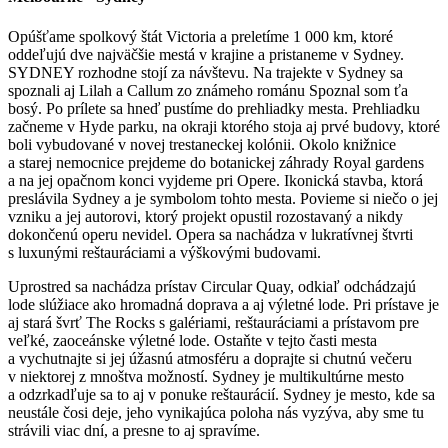
Opúšťame spolkový štát Victoria a preletíme 1 000 km, ktoré
oddeľujú dve najväčšie mestá v krajine a pristaneme v Sydney.
SYDNEY rozhodne stojí za návštevu. Na trajekte v Sydney sa
spoznali aj Lilah a Callum zo známeho románu Spoznal som ťa
bosý. Po prílete sa hneď pustíme do prehliadky mesta. Prehliadku
začneme v Hyde parku, na okraji ktorého stoja aj prvé budovy, ktoré
boli vybudované v novej trestaneckej kolónii. Okolo knižnice
a starej nemocnice prejdeme do botanickej záhrady Royal gardens
a na jej opačnom konci vyjdeme pri Opere. Ikonická stavba, ktorá
preslávila Sydney a je symbolom tohto mesta. Povieme si niečo o jej
vzniku a jej autorovi, ktorý projekt opustil rozostavaný a nikdy
dokončenú operu nevidel. Opera sa nachádza v lukratívnej štvrti
s luxunými reštauráciami a výškovými budovami.
Uprostred sa nachádza prístav Circular Quay, odkiaľ odchádzajú
lode slúžiace ako hromadná doprava a aj výletné lode. Pri prístave je
aj stará švrť The Rocks s galériami, reštauráciami a prístavom pre
veľké, zaoceánske výletné lode. Ostaňte v tejto časti mesta
a vychutnajte si jej úžasnú atmosféru a doprajte si chutnú večeru
v niektorej z mnoštva možností. Sydney je multikultúrne mesto
a odzrkadľuje sa to aj v ponuke reštaurácií. Sydney je mesto, kde sa
neustále čosi deje, jeho vynikajúca poloha nás vyzýva, aby sme tu
strávili viac dní, a presne to aj spravíme.