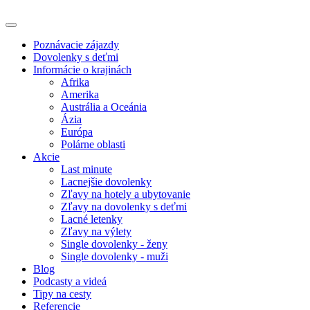
Poznávacie zájazdy
Dovolenky s deťmi
Informácie o krajinách
Afrika
Amerika
Austrália a Oceánia
Ázia
Európa
Polárne oblasti
Akcie
Last minute
Lacnejšie dovolenky
Zľavy na hotely a ubytovanie
Zľavy na dovolenky s deťmi
Lacné letenky
Zľavy na výlety
Single dovolenky - ženy
Single dovolenky - muži
Blog
Podcasty a videá
Tipy na cesty
Referencie