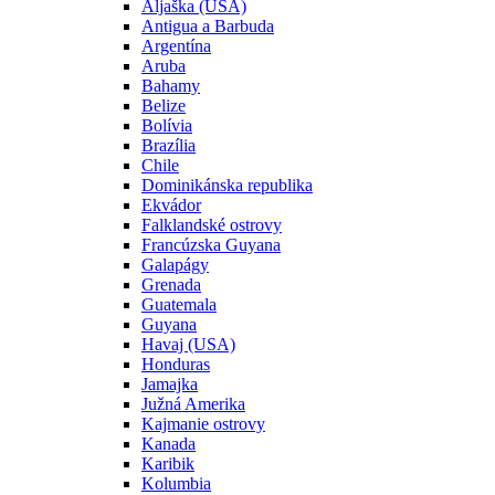
Aljaška (USA)
Antigua a Barbuda
Argentína
Aruba
Bahamy
Belize
Bolívia
Brazília
Chile
Dominikánska republika
Ekvádor
Falklandské ostrovy
Francúzska Guyana
Galapágy
Grenada
Guatemala
Guyana
Havaj (USA)
Honduras
Jamajka
Južná Amerika
Kajmanie ostrovy
Kanada
Karibik
Kolumbia