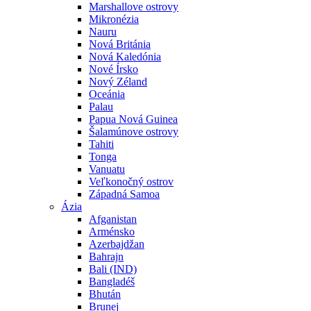
Marshallove ostrovy
Mikronézia
Nauru
Nová Británia
Nová Kaledónia
Nové Írsko
Nový Zéland
Oceánia
Palau
Papua Nová Guinea
Šalamúnove ostrovy
Tahiti
Tonga
Vanuatu
Veľkonočný ostrov
Západná Samoa
Ázia
Afganistan
Arménsko
Azerbajdžan
Bahrajn
Bali (IND)
Bangladéš
Bhután
Brunej