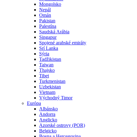
Mongolsko
Nepál
Omán
Pakistan
Palestína
Saudská Arábia
Singapur
Spojené arabské emiráty
Srí Lanka
Sýria
Tadžikistan
Taiwan
Thajsko
Tibet
Turkmenistan
Uzbekistan
Vietnam
Východný Timor
Európa
Albánsko
Andorra
Anglicko
Azorské ostrovy (POR)
Belgicko
Bosna a Hercegovina