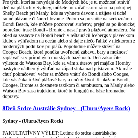
Pre tých, ktorí sa nevydajú do Modrých hôr, je tu možnosť stráviť
deň na plážach v Sydney, môžete ho začať skoro ráno na pokojnej
Shelly Beach pri Manly, kde sa vyhnete davom a užijete si tiché
ranné plávanie či šnorchlovanie. Potom sa presuňte na svetoznámu
Bondi Beach, kde môžete pozorovať surferov, prejsť sa po ikonickej
pobrežnej trase Bondi - Bronte a nasať pravú plážovú atmosféru. Na
obed sa zastavte na Bondi beach v reštaurácii Icebergs v plaveckom
klube s výhľadom na oceán alebo si dajte niečo ľahké v niektorom z
moderných podnikov pri pláži. Popoludnie môžete stráviť na
Coogee Beach, ktorá ponúka uvoľnenú zábavu, bary a možnosť
zaplávať si v prírodných morských bazénoch. Deň zakončite
výletom do Watsons Bay, kde sa vám z útesov pri majáku Hornby
naskytne nádherný výhľad na západ slnka nad prístavom. Ak máte
chuť pokračovať, večer sa môžete vrátiť do Bondi alebo Coogee,
kde vás čakajú živé plážové bary a nočný život. K plážam Bondi,
Coogee, Bronte sa dostanete taxíkom či autobusom, na Manly alebo
Watson Bay zasa trajektom, ktoré tu fungujú na báze hromadnej
dopravy.
8
Deň
Srdce Austrálie
Sydney - (Uluru/Ayers Rock)
Sydney - (Uluru/Ayers Rock)
FAKULTATÍVNY VÝLET: Letíme do srdca austrálskeho