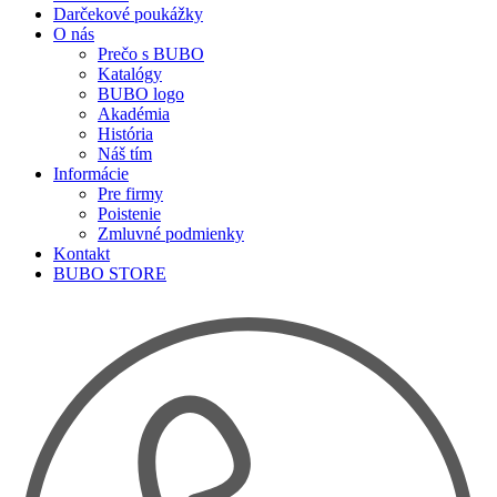
Darčekové poukážky
O nás
Prečo s BUBO
Katalógy
BUBO logo
Akadémia
História
Náš tím
Informácie
Pre firmy
Poistenie
Zmluvné podmienky
Kontakt
BUBO STORE