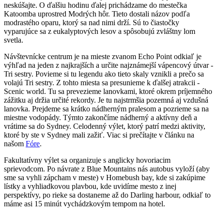
neskúšajte. O ďalšiu hodinu ďalej prichádzame do mestečka
Katoomba uprostred Modrých hôr. Tieto dostali názov podľa
modrastého oparu, ktorý sa nad nimi drží. Sú to čiastočky
vyparujúce sa z eukalyptových lesov a spôsobujú zvláštny lom
svetla.
Návštevnícke centrum je na mieste zvanom Echo Point odkiaľ je
výhľad na jeden z najkrajších a určite najznámejší vápencový útvar -
Tri sestry. Povieme si tu legendu ako tieto skaly vznikli a prečo sa
volajú Tri sestry. Z tohto miesta sa presunieme k ďalšej atrakcii -
Scenic world. Tu sa prevezieme lanovkami, ktoré okrem príjemného
zážitku aj držia určité rekordy. Je tu najstrmšia pozemná aj vzdušná
lanovka. Prejdeme sa krátko nádherným pralesom a pozrieme sa na
miestne vodopády. Týmto zakončíme nádherný a aktívny deň a
vrátime sa do Sydney. Celodenný výlet, ktorý patrí medzi aktivity,
ktoré by ste v Sydney mali zažiť. Viac si prečítajte v článku na
našom
Fóre
.
Fakultatívny výlet sa organizuje s anglicky hovoriacim
sprievodcom. Po návrate z Blue Mountains nás autobus vyloží (aby
sme sa vyhli zápcham v meste) v Homebush bay, kde si zakúpime
lístky a vyhliadkovou plavbou, kde uvidíme mesto z inej
perspektívy, po rieke sa dostaneme až do Darling harbour, odkiaľ to
máme asi 15 minút vychádzkovým tempom na hotel.