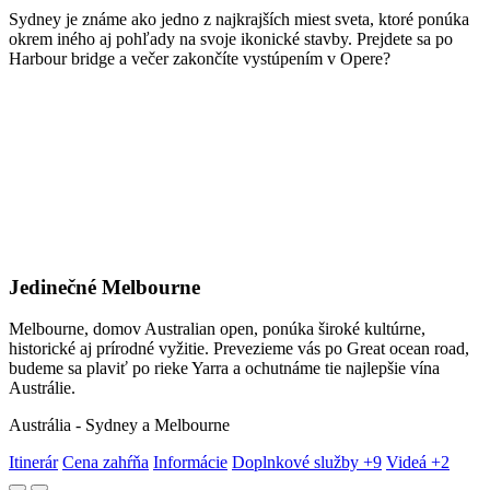
Sydney je známe ako jedno z najkrajších miest sveta, ktoré ponúka
okrem iného aj pohľady na svoje ikonické stavby. Prejdete sa po
Harbour bridge a večer zakončíte vystúpením v Opere?
Jedinečné Melbourne
Melbourne, domov Australian open, ponúka široké kultúrne,
historické aj prírodné vyžitie. Prevezieme vás po Great ocean road,
budeme sa plaviť po rieke Yarra a ochutnáme tie najlepšie vína
Austrálie.
Austrália - Sydney a Melbourne
Itinerár
Cena zahŕňa
Informácie
Doplnkové služby
+9
Videá
+2