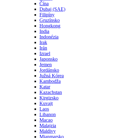
Čína
Dubaj (SAE)
Filipíny
Gruzínsko
Hongkong
India
Indonézia
Irak
Irán
Izrael
Japonsko
Jemen
Jordánsko
Južná Kórea
Kambodža
Katar
Kazachstan
Kirgizsko
Kuvajt
Laos
Libanon
Macao
Malajzia
Maldivy
Mjanmarsko