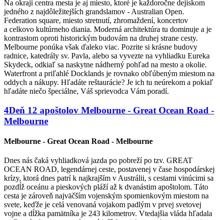
Na okraji centra mesta je aj miesto, ktoré je každoročne dejiskom
jedného z najdôležitejších grandslamov - Australian Open.
Federation square, miesto stretnutí, zhromaždení, koncertov
a celkovo kultúrneho diania. Moderná architektúra tu dominuje a je
kontrastom oproti historickým budovám na druhej strane cesty.
Melbourne ponúka však ďaleko viac. Pozrite si krásne budovy
radnice, katedrály sv. Pavla, alebo sa vyvezte na vyhliadku Eureka
Skydeck, odkiaľ sa naskytne nádherný pohľad na mesto a okolie.
Waterfront a priľahlé Docklands je rovnako obľúbeným miestom na
oddych a nákupy. Hľadáte reštaurácie? Je ich tu neúrekom a pokiaľ
hľadáte niečo špeciálne, Váš sprievodca Vám poradí.
4
Deň
12 apoštolov
Melbourne - Great Ocean Road -
Melbourne
Melbourne - Great Ocean Road - Melbourne
Dnes nás čaká vyhliadková jazda po pobreží po tzv. GREAT
OCEAN ROAD, legendárnej ceste, postavenej v čase hospodárskej
krízy, ktorá dnes patrí k najkrajším v Austrálii, s cestami vinúcimi sa
pozdĺž oceánu a pieskových pláží až k dvanástim apoštolom. Táto
cesta je zároveň najväčším vojenským spomienkovým miestom na
svete, keďže je celá venovaná vojakom padlým v prvej svetovej
vojne a dĺžka pamätníka je 243 kilometrov. Vtedajšia vláda hľadala