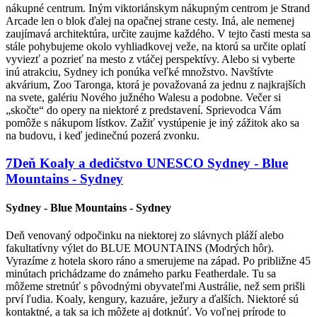
nákupné centrum. Iným viktoriánskym nákupným centrom je Strand
Arcade len o blok ďalej na opačnej strane cesty. Iná, ale nemenej
zaujímavá architektúra, určite zaujme každého. V tejto časti mesta sa
stále pohybujeme okolo vyhliadkovej veže, na ktorú sa určite oplatí
vyviezť a pozrieť na mesto z vtáčej perspektívy. Alebo si vyberte
inú atrakciu, Sydney ich ponúka veľké množstvo. Navštívte
akvárium, Zoo Taronga, ktorá je považovaná za jednu z najkrajších
na svete, galériu Nového južného Walesu a podobne. Večer si
„skočte“ do opery na niektoré z predstavení. Sprievodca Vám
pomôže s nákupom lístkov. Zažiť vystúpenie je iný zážitok ako sa
na budovu, i keď jedinečnú pozerá zvonku.
7
Deň
Koaly a dedičstvo UNESCO
Sydney - Blue
Mountains - Sydney
Sydney - Blue Mountains - Sydney
Deň venovaný odpočinku na niektorej zo slávnych pláží alebo
fakultatívny výlet do BLUE MOUNTAINS (Modrých hôr).
Vyrazíme z hotela skoro ráno a smerujeme na západ. Po približne 45
minútach prichádzame do známeho parku Featherdale. Tu sa
môžeme stretnúť s pôvodnými obyvateľmi Austrálie, než sem prišli
prví ľudia. Koaly, kengury, kazuáre, ježury a ďalších. Niektoré sú
kontaktné, a tak sa ich môžete aj dotknúť. Vo voľnej prírode to