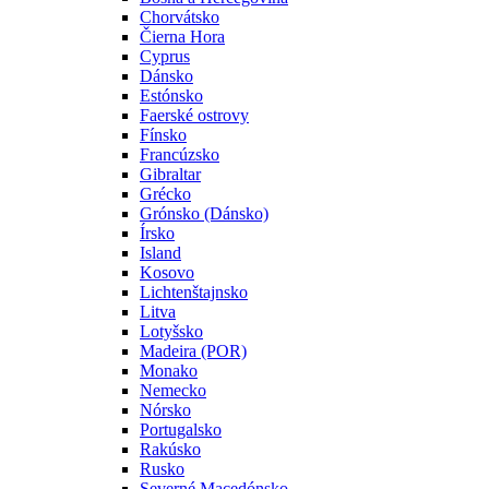
Chorvátsko
Čierna Hora
Cyprus
Dánsko
Estónsko
Faerské ostrovy
Fínsko
Francúzsko
Gibraltar
Grécko
Grónsko (Dánsko)
Írsko
Island
Kosovo
Lichtenštajnsko
Litva
Lotyšsko
Madeira (POR)
Monako
Nemecko
Nórsko
Portugalsko
Rakúsko
Rusko
Severné Macedónsko