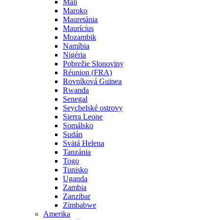
Mali
Maroko
Mauretánia
Maurícius
Mozambik
Namíbia
Nigéria
Pobrežie Slonoviny
Réunion (FRA)
Rovníková Guinea
Rwanda
Senegal
Seychelské ostrovy
Sierra Leone
Somálsko
Sudán
Svätá Helena
Tanzánia
Togo
Tunisko
Uganda
Zambia
Zanzibar
Zimbabwe
Amerika