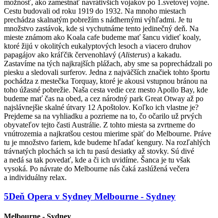
možnosť, ako zamestnať navrátivších vojakov po 1.svetovej vojne.
Cestu budovali od roku 1919 do 1932. Na mnoho miestach
prechádza skalnatým pobrežím s nádhernými výhľadmi. Je tu
množstvo zastávok, kde si vychutnáme tento jedinečný deň. Na
mieste známom ako Koala cafe budeme mať šancu vidieť koaly,
ktoré žijú v okolitých eukalyptových lesoch a viacero druhov
papagájov ako kráľčik červenohlavý (
Alisterus
) a kakadu.
Zastavíme na tých najkrajších plážach, aby sme sa poprechádzali po
piesku a sledovali surferov. Jedna z najväčších značiek tohto športu
pochádza z mestečka Torquay, ktoré je akousi vstupnou bránou na
toho úžasné pobrežie. Naša cesta vedie cez mesto Apollo Bay, kde
budeme mať čas na obed, a cez národný park Great Otway až po
najslávnejšie skalné útvary 12 Apoštolov. Koľko ich vlastne je?
Prejdeme sa na vyhliadku a pozrieme na to, čo očarilo už prvých
obyvateľov tejto časti Austrálie. Z tohto miesta sa zvrtneme do
vnútrozemia a najkratšou cestou mierime späť do Melbourne. Práve
tu je množstvo fariem, kde budeme hľadať kengury. Na rozľahlých
trávnatých plochách sa ich tu pasú desiatky až stovky. Sú divé
a nedá sa tak povedať, kde a či ich uvidíme. Šanca je tu však
vysoká. Po návrate do Melbourne nás čaká zaslúžená večera
a individuálny relax.
5
Deň
Opera v Sydney
Melbourne - Sydney
Melbourne - Sydney